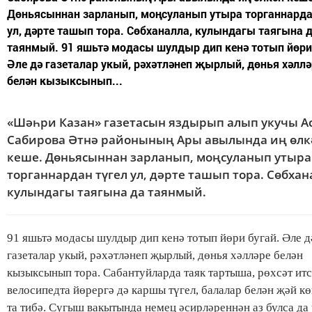
Дөньясыннан зарланып, моңсуланып утыра торганнарда
ул, дәрте ташып тора. Сөбханалла, кулындагы таягына 
таянмый. 91 яшьтә модасы шулдыр дип кенә тотып йөри
Әле дә газеталар укый, рәхәтләнеп җырлый, дөнья хәллә
белән кызыксынып...
«Шәһри Казан» газетасын яздырып алып укучы А
Сабирова Әтнә районының Ары авылында иң өлк
кеше. Дөньясыннан зарланып, моңсуланып утыра
торганнардан түгел ул, дәрте ташып тора. Сөбхан
кулындагы таягына да таянмый.
91 яшьтә модасы шулдыр дип кенә тотып йөри бугай. Әле д
газеталар укый, рәхәтләнеп җырлый, дөнья хәлләре белән
кызыксынып тора. Сабантуйларда таяк тартыша, рөхсәт итс
велосипедта йөрергә дә каршы түгел, балалар белән җәй кө
та тибә. Сугыш вакытында немец әсирләреннән аз булса да