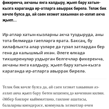
фикеренчә, акчаны янга калдыру, җыеп бару хатын-
кызга караганда ир-атларга авыррак бирелә. Теләк бик
көчле булса да, ай саен хезмәт хакыннан әз-әзләп акча
җыеп...
Ир-атлар хатын-кызларны акча туздыруда, аны
тота белмәүдә гаепләргә ярата. Баксаң, бу
хилафлыкта алар үзләре дә гүзәл затлардан бер
генә дә калышмый икән. Әлеге өлкәдә
тикшеренүләр уздырган белгечләр фикеренчә,
акчаны янга калдыру, җыеп бару хатын-кызга
караганда ир-атларга авыррак бирелә.
Теләк бик көчле булса да, ай саен хезмәт хакыннан әз-
әзләп акча җыеп бару бөтен кешенең дә көченнән килми.
Әйбер бәяләре кыйм­мәтләнә, гаиләне ашатасы,
балаларны киендерәсе, коммуналь хезмәтләр өчен