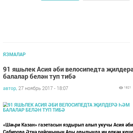
ЯЗМАЛАР
91 яшьлек Асия әби велосипедта җилдер
балалар белән туп тибә
автор,
27 ноябрь 2017 - 18:07
1821
«Шәһри Казан» газетасын яздырып алып укучы Асия әби
Сабирова Әтнә районының Ары авылында иң өлкән кеше