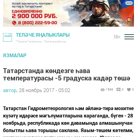
ТЕЛӘЧЕ ЯҢАЛЫКЛАРЫ
18+
"Теләче" газетасы - Теләче районы
ЯЗМАЛАР
Татарстанда көндезге һава
температурасы -5 градуска кадәр төшә
автор,
28 ноябрь 2017 - 05:02
1566
0
0
Татарстан Гидрометеорология һәм әйләнә-тирә мохитне
күзәтү идарәсе мәгълүматларына караганда, бүген - 28
ноябрьдә, республикада көн дәвамында алмашынучан
болытлы һава торышы саклана. Яаым-төшем көтелми,