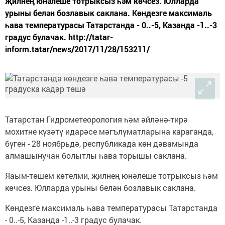
җилнең юнәлеше тотрыксыз һәм көчсез. Юлларда
урыны белән бозлавык саклана. Көндезге максималь
һава температурасы Татарстанда - 0..-5, Казанда -1..-3
градус булачак. http://tatar-
inform.tatar/news/2017/11/28/153211/
Татарстан Гидрометеорология һәм әйләнә-тирә
мохитне күзәтү идарәсе мәгълүматларына караганда,
бүген - 28 ноябрьдә, республикада көн дәвамында
алмашынучан болытлы һава торышы саклана.
Яаым-төшем көтелми, җилнең юнәлеше тотрыксыз һәм
көчсез. Юлларда урыны белән бозлавык саклана.
Көндезге максималь һава температурасы Татарстанда
- 0..-5, Казанда -1..-3 градус булачак.