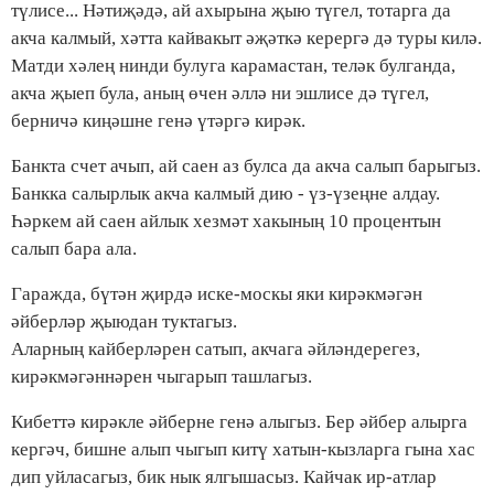
түлисе... Нәтиҗәдә, ай ахырына җыю түгел, тотарга да
акча калмый, хәтта кайвакыт әҗәткә керергә дә туры килә.
Матди хәлең нинди булуга карамастан, теләк булганда,
акча җыеп була, аның өчен әллә ни эшлисе дә түгел,
берничә киңәшне генә үтәргә кирәк.
Банкта счет ачып, ай саен аз булса да акча салып барыгыз.
Банкка салырлык акча калмый дию - үз-үзеңне алдау.
Һәркем ай саен айлык хезмәт хакының 10 процентын
салып бара ала.
Гаражда, бүтән җирдә иске-москы яки кирәкмәгән
әйберләр җыюдан туктагыз.
Аларның кайберләрен сатып, акчага әйләндерегез,
кирәкмәгәннәрен чыгарып ташлагыз.
Кибеттә кирәкле әйберне генә алыгыз. Бер әйбер алырга
кергәч, бишне алып чыгып китү хатын-кызларга гына хас
дип уйласагыз, бик нык ялгышасыз. Кайчак ир-атлар