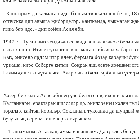
көчле һәлакәткә очрап, үлемнән чак кала.
- Кашларым да калмаган иде, башым тишкәләнеп бетте, 18 
отпускка дип авылга җибәрделәр. Кайтканда, чыкмаган җ
гына бар иде, - дип сөйли Асия әби.
1947 ел. Туган нигезендә әнисе җиде яшьлек энесе белән я
гына калган. Әтисе сугыштан кайт­маган, абыйсы хәбәрсез 
Кыз, әнисенә ярдәм итәр өчен, фермага бозау караучы бул
урнаша, кире Себергә китми. Соңрак яшьлектә ярәшкән еге
Галимҗанга кияү­гә чыга. Алар сигез бала тәрбияләп үстерә
Хәзер бер кызы Асия әбинең үзе белән яши, икенче кызы д
Калганнары, ерактарак яшәсәләр дә, әниләренең хәлен гел 
торалар, кайтып йөриләр. Сокланып, туксанда да шундый 
булуының серенә төшенергә тырышам.
- Ит ашамыйм. Аз азлап, әмма еш ашыйм. Дару элек бер дә