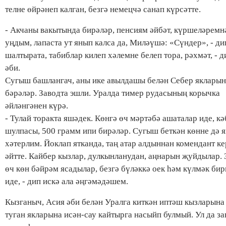
телне өйрәнеп калган, безгә немецчә санап күрсәтте.
- Акчаны вакытында бирәләр, пенсиям әйбәт, күршеләремн
уңдым, лапаста ут янып калса да, Миләүшә: «Сүндер», - ди
шалтырата, табиблар килеп хәлемне белеп тора, рәхмәт, - д
әби.
Сугыш башлангач, аны ике авылдашы белән Себер якларын
бәрәләр. Заводта эшли. Уралда тимер рудасының корычка
әйләнгәнен күрә.
- Тулай торакта яшәдек. Көнгә өч мәртәбә ашаталар иде, кә
шулпасы, 500 грамм ипи бирәләр. Сугыш беткән көнне дә 
хәтерлим. Йоклап ятканда, таң атар алдыннан комендант к
әйтте. Кайбер кызлар, дулкынланудан, аңнарын җуйдылар. 
өч көн бәйрәм ясадылар, безгә бүләккә оек һәм күлмәк би
иде, - дип искә ала әңгәмәдәшем.
Кызганыч, Асия әби белән Уралга киткән иптәш кызларына
туган якларына исән-сау кайтырга насыйп булмый. Ул да за