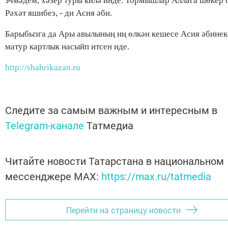
эчмәдем, хәзер туры килә инде. Тормыш­лар Аллага шөкер б
Рәхәт яшибез, - ди Асия әби.
Барыбызга да Ары авылының иң өлкән кешесе Асия әбинек
матур картлык насыйп итсен иде.
http://shahrikazan.ru
Следите за самым важным и интересным в
Telegram-канале
Татмедиа
Читайте новости Татарстана в национальном
мессенджере MАХ:
https://max.ru/tatmedia
Перейти на страницу новости