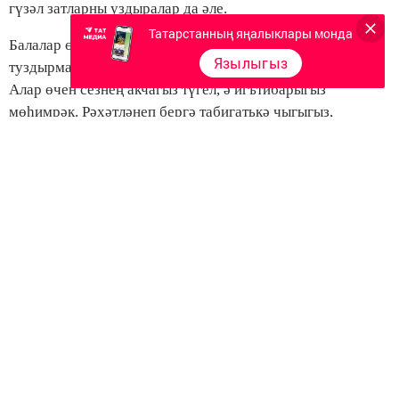
гүзәл затларны уздыралар да әле.
Татарстанның яңалыклары монда
Балалар өчен кирәкмәгән чүп-чарга, күңел ачуга акча
Язылыгыз
туздырмагыз.
Алар өчен сезнең акчагыз түгел, ә игътибарыгыз
мөһимрәк. Рәхәтләнеп бергә табигатькә чыгыгыз,
велосипедта җилдерегез, чаңгы, чана шуыгыз.
Тартуны ташлагыз. Тәмәке, беренчедән, кыйммәт,
икенчедән, сәламәтлеккә зыянлы. Тәмәкегә китә торган
акчаны «копилка»га салып барып карагыз әле, хәйран
гына акча җыелачак. Бер кап тәмәке 70 сум тора дип
исәпләсәк, елына 25 мең сумнан артык акчаны сез җилгә
очырасыз булып чыга. Ә бу акчага менә дигән зур
суыткыч, автомат кер юу машинасы, скутер,
инструментлар комплекты һәм башка нәрсәләр алырга
була. Килосы 300 сумнан дип алсак, 85 килога якын ике
бот тана ите дигән сүз дә бит әле бу. Ел буе гаиләңне
туендырырлык ит алырлык акча тик торганда җилгә очып