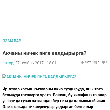
ЯЗМАЛАР
Акчаны ничек янга калдырырга?
автор,
27 ноябрь 2017 - 18:01
1887
0
0
Ир-атлар хатын-кызларны акча туздыруда, аны тота
белмәүдә гаепләргә ярата. Баксаң, бу хилафлыкта алар
үзләре дә гүзәл затлардан бер генә дә калышмый икән.
Әлеге өлкәдә тикшеренүләр уздырган белгечләр