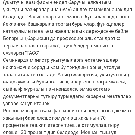
(укытучы вазифасын әйдәп баручы, өлкән һәм
укытучы вазифаларына бүлү) эшләү тәмамланачак дип
белдерде. "Вазифалар системасын бүлгәләү педагогка
йөкләнгән башкарыла торган бурычлар, функцияләр
катлаулылыгына һәм җаваплылык дәрәҗәсенә бәйле.
Боларның барысын да профессиональ стандартка
теркәү планлаштырыла", - дип белдерә министр
сүзләрен "ТАСС".
Семинарда министр укытучыларга өстәмә эшләр
йөкләмәүне сорады һәм бу тәкъдимнәрнең үтәлүен
таләп итәчәген өстәде. Аның сүзләренчә, укытучының
өч документы булырга тиеш, алар - эш программасы,
сыйныф журналы һәм көндәлек, әмма өстәмә
документларны тутыру турындагы карарны мәктәпләр
үзләре кабул итәчәк.
Россия мәгариф һәм фән министры педагогның хезмәт
хакының база өлеше гомуми эш хакының 70
процентын тәшкил итәргә тиеш, ә стимуллаштыру
өлеше - 30 процент дип белдерде. Моннан тыш ул