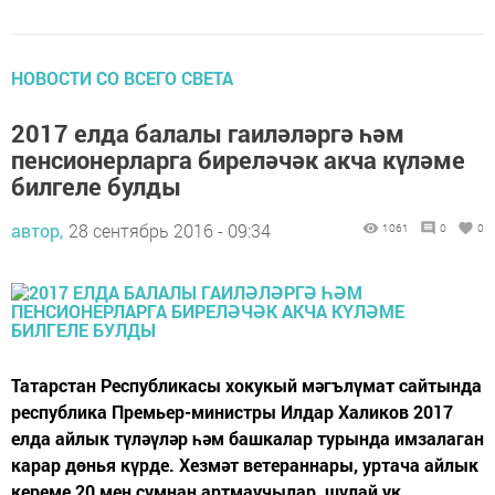
НОВОСТИ СО ВСЕГО СВЕТА
2017 елда балалы гаиләләргә һәм
пенсионерларга биреләчәк акча күләме
билгеле булды
автор,
28 сентябрь 2016 - 09:34
1061
0
0
Татарстан Республикасы хокукый мәгълүмат сайтында
республика Премьер-министры Илдар Халиков 2017
елда айлык түләүләр һәм башкалар турында имзалаган
карар дөнья күрде. Хезмәт ветераннары, уртача айлык
кереме 20 мең сумнан артмаучылар, шулай ук