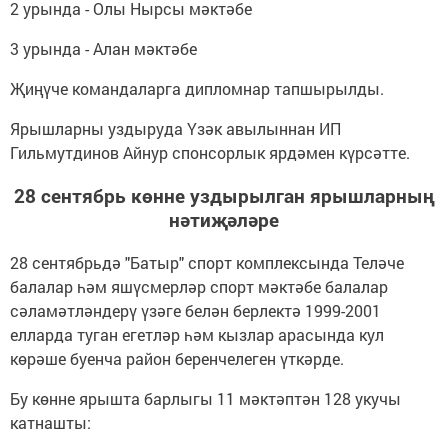
2 урында - Олы Нырсы мәктәбе
3 урында - Алан мәктәбе
Җиңүче командаларга дипломнар тапшырылды.
Ярышларны уздыруда Үзәк авылыннан ИП
Гильмутдинов Айнур спонсорлык ярдәмен күрсәтте.
28 сентябрь көнне уздырылган ярышларның
нәтиҗәләре
28 сентябрьдә "Батыр" спорт комплексында Теләче
балалар һәм яшүсмерләр спорт мәктәбе балалар
сәламәтләндерү үзәге белән берлектә 1999-2001
елларда туган егетләр һәм кызлар арасында кул
көрәше буенча район беренчелеген үткәрде.
Бу көнне ярышта барлыгы 11 мәктәптән 128 укучы
катнашты: