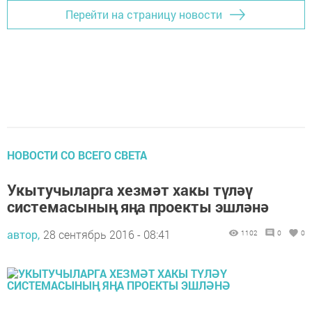
Перейти на страницу новости
НОВОСТИ СО ВСЕГО СВЕТА
Укытучыларга хезмәт хакы түләү
системасының яңа проекты эшләнә
автор,
28 сентябрь 2016 - 08:41
1102
0
0