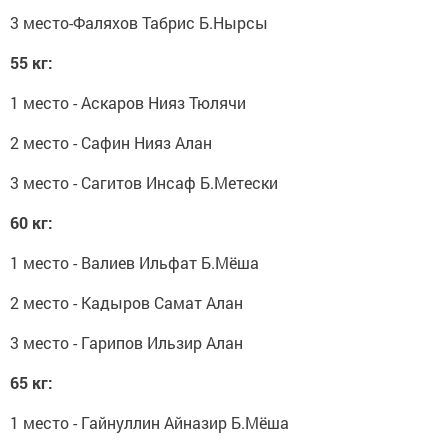
3 место-Фаляхов Табрис Б.Нырсы
55 кг:
1 место - Аскаров Нияз Тюлячи
2 место - Сафин Нияз Алан
3 место - Сагитов Инсаф Б.Метески
60 кг:
1 место - Валиев Ильфат Б.Мёша
2 место - Кадыров Самат Алан
3 место - Гарипов Ильзир Алан
65 кг:
1 место - Гайнуллин Айназир Б.Мёша