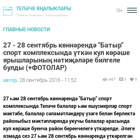
ТЕЛӘЧЕ ЯҢАЛЫКЛАРЫ
18+
"Теләче" газетасы - Теләче районы
ГЛАВНЫЕ НОВОСТИ
27 - 28 сентябрь көннәрендә "Батыр"
спорт комплексында үткән кул көрәше
ярышларының нәтиҗәләре билгеле
булды (+ФОТОЛАР)
автор,
28 сентябрь 2016 - 11:52
2427
0
0
27 һәм 28 сентябрь көннәрендә "Батыр" спорт
комплексында Теләче балалар һәм яшүсмерләр спорт
мәктәбе, балалар сәламәтләндерү үзәге белән берлектә
районыбыз мәктәпләрендә укучы балалар арасында
кул көрәше буенча район беренчелеге үткәрелде. Әлеге
язмада сез 27 һәм 28 сентябрь көннәрендә үткәрелгән