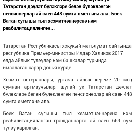
Татарстан дәүләт бүләкләре белән бүләкләнгән
пенсионерлар ай саен 448 сумга өметләнә ала. Бөек
Ватан сугышы тыл хезмәтчәннәренә һәм
реабилитацияләнгән...
Татарстан Республикасы хокукый мәгълүмат сайтында
республика Премьер-министры Илдар Халиков 2017
елда айлык түләүләр һәм башкалар турында
имзалаган карар дөнья күрде.
Хезмәт ветераннары, уртача айлык кереме 20 мең
сумнан артмаучылар, шулай ук Татарстан дәүләт
бүләкләре белән бүләкләнгән пенсионерлар ай саен 448
сумга өметләнә ала.
Бөек Ватан сугышы тыл хезмәтчәннәренә һәм
реабилитацияләнгән гражданнарга ай саен 669 сум
түләү каралган.