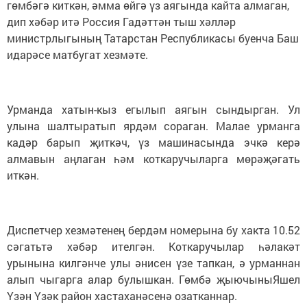
гөмбәгә киткән, әмма өйгә үз аягында кайта алмаган,
дип хәбәр итә Россия Гадәттән тыш хәлләр
министрлыгының Татарстан Республикасы буенча Баш
идарәсе матбугат хезмәте.
Урманда хатын-кыз егылып аягын сындырган. Ул
улына шалтыратып ярдәм сораган. Малае урманга
кадәр барып җиткәч, үз машинасында эчкә керә
алмавын аңлаган һәм коткаручыларга мөрәҗәгать
иткән.
Диспетчер хезмәтенең бердәм номерына бу хакта 10.52
сәгатьтә хәбәр ителгән. Коткаручылар һәлакәт
урынына килгәнче улы әнисен үзе тапкан, ә урманнан
алып чыгарга алар булышкан. Гөмбә җыючыныЯшел
Үзән Үзәк район хастаханәсенә озатканнар.