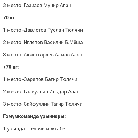
3 место- Газизов Мунир Алан
70 кг:
1 место -Давлетов Руслан Тюлячи
2 место -Иглепов Василий Б.Мёша
3 место- Ахметгараев Алмаз Алан
+70 кг:
1 место -Зарипов Багир Тюлячи
2 место -Галиуллин Ильдар Алан
3 место- Сайфуллин Тагир Тюлячи
Гомумкоманда урыннары:
1 урында - Теләче мәктәбе