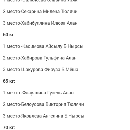
2 место-Секарина Милена Тюлячи
3 место-Хабибуллина Илюза Алан
60 кг.
1 место -Касимова Айсылу Б.Нырсы
2 место-Хабирова Гульфина Алан
3 место-Шакурова Фируза Б.Мёша
65 кг:
1 место -Фазуллина Гузель Алан
2 место-Белоусова Виктория Тюлячи
3 место-Яковлева Ангелина Б.Нырсы
70 кг: