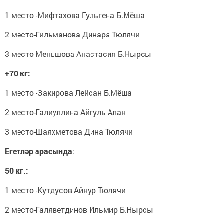
1 место -Мифтахова Гульгена Б.Мёша
2 место-Гильманова Динара Тюлячи
3 место-Меньшова Анастасия Б.Нырсы
+70 кг:
1 место -Закирова Лейсан Б.Мёша
2 место-Галиуллина Айгуль Алан
3 место-Шаяхметова Дина Тюлячи
Егетләр арасында:
50 кг.:
1 место -Кутдусов Айнур Тюлячи
2 место-Галяветдинов Ильмир Б.Нырсы