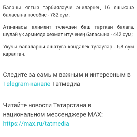
Баланы ялгыз тәрбияләүче әниләрнең 16 яшькәчә
баласына пособие - 782 сум;
Ата-анасы алимент түләүдән баш тарткан балага,
шулай ук армиядә хезмәт итүченең баласына - 442 сум;
Укучы балаларны ашатуга көндәлек түләүләр - 6,8 сум
каралган.
Следите за самым важным и интересным в
Telegram-канале
Татмедиа
Читайте новости Татарстана в
национальном мессенджере MАХ:
https://max.ru/tatmedia