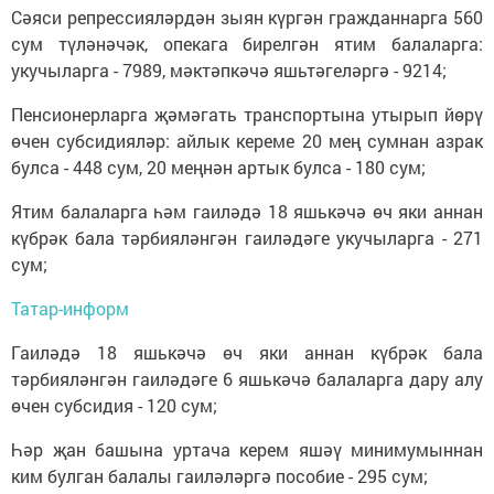
Сәяси репрессияләрдән зыян күргән гражданнарга 560
сум түләнәчәк, опекага бирелгән ятим балаларга:
укучыларга - 7989, мәктәпкәчә яшьтәгеләргә - 9214;
Пенсионерларга җәмәгать транспортына утырып йөрү
өчен субсидияләр: айлык кереме 20 мең сумнан азрак
булса - 448 сум, 20 меңнән артык булса - 180 сум;
Ятим балаларга һәм гаиләдә 18 яшькәчә өч яки аннан
күбрәк бала тәрбияләнгән гаиләдәге укучыларга - 271
сум;
Татар-информ
Гаиләдә 18 яшькәчә өч яки аннан күбрәк бала
тәрбияләнгән гаиләдәге 6 яшькәчә балаларга дару алу
өчен субсидия - 120 сум;
Һәр җан башына уртача керем яшәү минимумыннан
ким булган балалы гаиләләргә пособие - 295 сум;