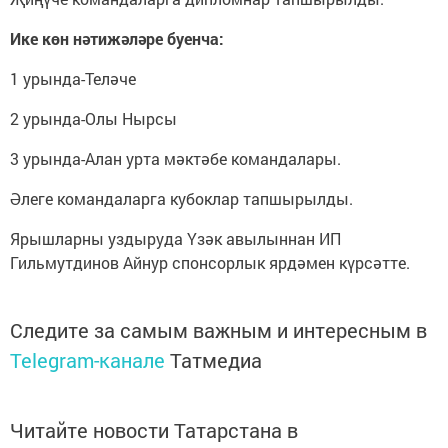
Ике көн нәтижәләре буенча:
1 урында-Теләче
2 урында-Олы Нырсы
3 урында-Алан урта мәктәбе командалары.
Әлеге командаларга кубоклар тапшырылды.
Ярышларны уздыруда Үзәк авылыннан ИП
Гильмутдинов Айнур спонсорлык ярдәмен күрсәтте.
Следите за самым важным и интересным в
Telegram-канале
Татмедиа
Читайте новости Татарстана в