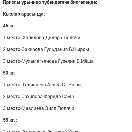
Призлы урыннар түбәндәгечә билгеләнде:
Кызлар арасында:
45 кг:
1 место -Халилова Диляра Тюлячи
2 место-Закирова Гульдания Б.Нырсы
3 место-Мухаметзянова Гузелия Б.Мёша
50 кг:
1 место -Галявиева Алиса Ст.Зюри
2 место-Сахипова Фарида Сауш
3 место-Мавлиева Зиля Тюлячи
55 кг.:
1 место -Залялеева Эльвина Узяк