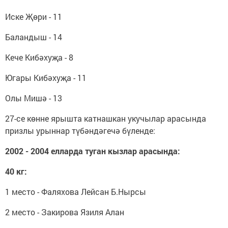
Иске Җөри - 11
Баландыш - 14
Кече Кибәхуҗа - 8
Югары Кибәхуҗа - 11
Олы Мишә - 13
27-се көнне ярышта катнашкан укучылар арасында
призлы урыннар түбәндәгечә бүленде:
2002 - 2004 елларда туган кызлар арасында:
40 кг:
1 место - Фаляхова Лейсан Б.Нырсы
2 место - Закирова Язиля Алан