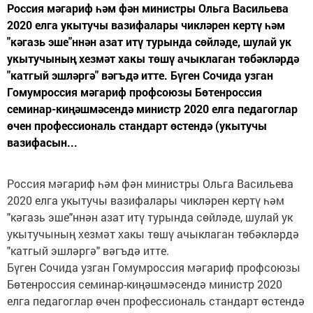
Россия мәгариф һәм фән министры Ольга Васильева
2020 елга укытучы вазифалары чикләрен кертү һәм
"кәгазь эше"ннән азат итү турында сөйләде, шулай ук
укытучының хезмәт хакы төшү ачыклаган төбәкләрдә
"катгый эшләргә" вәгъдә итте. Бүген Сочида узган
Гомумроссия мәгариф профсоюзы Бөтенроссия
семинар-киңәшмәсендә министр 2020 елга педагоглар
өчен профессиональ стандарт өстендә (укытучы
вазифасын...
Россия мәгариф һәм фән министры Ольга Васильева
2020 елга укытучы вазифалары чикләрен кертү һәм
"кәгазь эше"ннән азат итү турында сөйләде, шулай ук
укытучының хезмәт хакы төшү ачыклаган төбәкләрдә
"катгый эшләргә" вәгъдә итте.
Бүген Сочида узган Гомумроссия мәгариф профсоюзы
Бөтенроссия семинар-киңәшмәсендә министр 2020
елга педагоглар өчен профессиональ стандарт өстендә