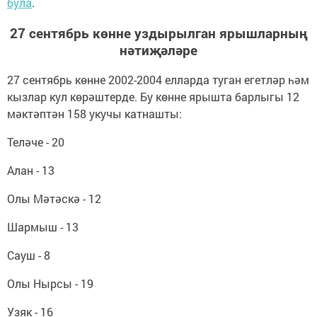
була
.
27 сентябрь көнне уздырылган ярышларның
нәтиҗәләре
27 сентябрь көнне 2002-2004 елларда туган егетләр һәм
кызлар кул көрәштерде. Бу көнне ярышта барлыгы 12
мәктәптән 158 укучы катнашты:
Теләче - 20
Алан - 13
Олы Мәтәскә - 12
Шармыш - 13
Сауш - 8
Олы Нырсы - 19
Узяк - 16