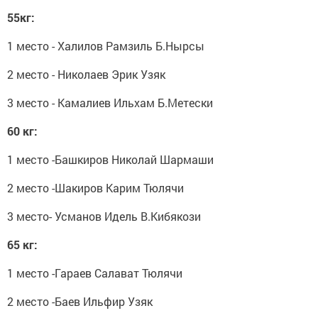
55кг:
1 место - Халилов Рамзиль Б.Нырсы
2 место - Николаев Эрик Узяк
3 место - Камалиев Ильхам Б.Метески
60 кг:
1 место -Башкиров Николай Шармаши
2 место -Шакиров Карим Тюлячи
3 место- Усманов Идель В.Кибякози
65 кг:
1 место -Гараев Салават Тюлячи
2 место -Баев Ильфир Узяк