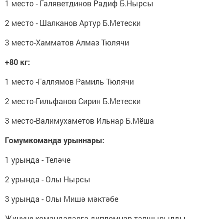
1 место - Галяветдинов Радиф Б.Нырсы
2 место - Шалканов Артур Б.Метески
3 место-Хамматов Алмаз Тюлячи
+80 кг:
1 место -Галлямов Рамиль Тюлячи
2 место-Гильфанов Сирин Б.Метески
3 место-Валимухаметов Ильнар Б.Мёша
Гомумкоманда урыннары:
1 урында - Теләче
2 урында - Олы Нырсы
3 урында - Олы Мишә мәктәбе
Җиңүче командаларга дипломнар тапшырылды.