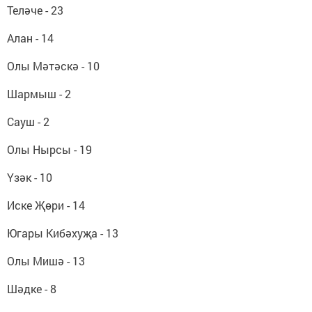
Теләче - 23
Алан - 14
Олы Мәтәскә - 10
Шармыш - 2
Сауш - 2
Олы Нырсы - 19
Үзәк - 10
Иске Җөри - 14
Югары Кибәхуҗа - 13
Олы Мишә - 13
Шәдке - 8