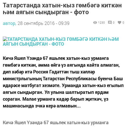
Татарстанда хатын-кыз гөмбәгә киткән
һәм аягын сындырган - фото
автор,
28 сентябрь 2016 - 09:39
1230
0
0
Кичә Яшел Үзәндә 67 яшьлек хатын-кыз урманга
гөмбәгә киткән, әмма өйгә үз аягында кайта алмаган,
дип хәбәр итә Россия Гадәттән тыш хәлләр
министрлыгының Татарстан Республикасы буенча Баш
идарәсе матбугат хезмәте. Урманда хатын-кыз егылып
аягын сындырган. Ул улына шалтыратып ярдәм
сораган. Малае урманга кадәр барып җиткәч, үз
машинасында эчкә керә алмавын...
Кичә Яшел Үзәндә 67 яшьлек хатын-кыз урманга