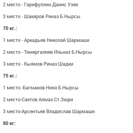
2 место - Гарифуллин Данис Узяк
3 место - Шакиров Риназ Б.Нырсы
70 кг.:
1 место - Аркадьев Николай Шармаши
2 место - Тимергалиев Ильназ Б.Нырсы
3 место - Кыямов Риназ Шадки
75 кг.:
1 место -Багманов Нияз Б.Нырсы
2 место-Саетов Алмаз Ст.Зюри
3 место-Арсентьев Владислав Шармаши
80 кг: