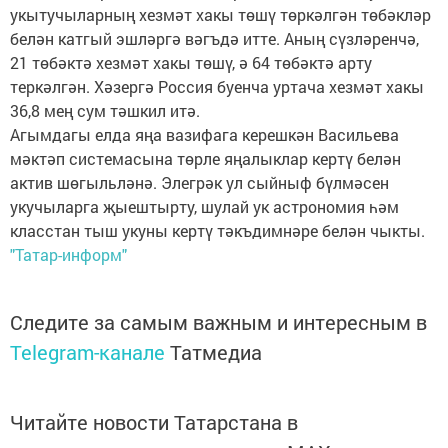
укытучыларның хезмәт хакы төшү төркәлгән төбәкләр
белән катгый эшләргә вәгъдә итте. Аның сүзләренчә,
21 төбәктә хезмәт хакы төшү, ә 64 төбәктә арту
теркәлгән. Хәзергә Россия буенча уртача хезмәт хакы
36,8 мең сум тәшкил итә.
Агымдагы елда яңа вазифага керешкән Васильева
мәктәп системасына төрле яңалыклар кертү белән
актив шөгыльләнә. Элегрәк ул сыйныф бүлмәсен
укучыларга җыештырту, шулай ук астрономия һәм
класстан тыш укуны кертү тәкъдимнәре белән чыкты.
"Татар-информ"
Следите за самым важным и интересным в
Telegram-канале
Татмедиа
Читайте новости Татарстана в