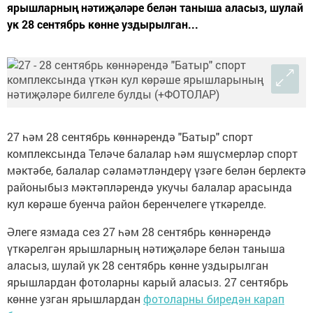
ярышларның нәтиҗәләре белән таныша аласыз, шулай
ук 28 сентябрь көнне уздырылган...
27 һәм 28 сентябрь көннәрендә "Батыр" спорт
комплексында Теләче балалар һәм яшүсмерләр спорт
мәктәбе, балалар сәламәтләндерү үзәге белән берлектә
районыбыз мәктәпләрендә укучы балалар арасында
кул көрәше буенча район беренчелеге үткәрелде.
Әлеге язмада сез 27 һәм 28 сентябрь көннәрендә
үткәрелгән ярышларның нәтиҗәләре белән таныша
аласыз, шулай ук 28 сентябрь көнне уздырылган
ярышлардан фотоларны карый аласыз. 27 сентябрь
көнне узган ярышлардан
фотоларны биредән карап