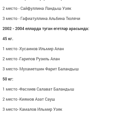
2 место - Сайфуллина Ландыш Узяк
3 место - Гафиатуллина Альбина Тюлячи
2002 - 2004 елларда туган егетләр арасында:
45 кг.
1 место -Хусаинов Ильмир Алан
2 место -Гарипов Рузиль Алан
3 место- Мухаметшин Фарит Баландыш
50 кг:
1 место -Фасхиев Салават Баландыш
2 место -Киямов Азат Сауш
3 место- Камалов Ильмир Узяк