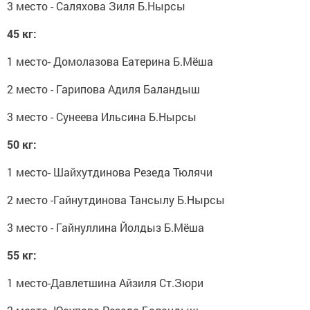
3 место - Саляхова Зиля Б.Нырсы
45 кг:
1 место- Домолазова Еатерина Б.Мёша
2 место - Гарипова Адиля Баландыш
3 место - Сунеева Ильсина Б.Нырсы
50 кг:
1 место- Шайхутдинова Резеда Тюлячи
2 место -Гайнутдинова Тансылу Б.Нырсы
3 место - Гайнуллина Йолдыз Б.Мёша
55 кг:
1 место-Давлетшина Айзиля Ст.Зюри