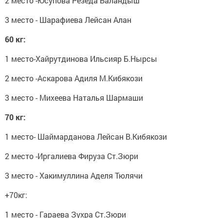
2 место -Юсупова Резеда Баландыш
3 место - Шарафиева Лейсан Алан
60 кг:
1 место-Хайрутдинова Ильсияр Б.Нырсы
2 место -Аскарова Адиля М.Кибякози
3 место - Михеева Наталья Шармаши
70 кг:
1 место- Шаймарданова Лейсан В.Кибякози
2 место -Иргалиева Фируза Ст.Зюри
3 место - Хакимуллина Аделя Тюлячи
+70кг:
1 место - Гараева Зухра Ст.Зюри