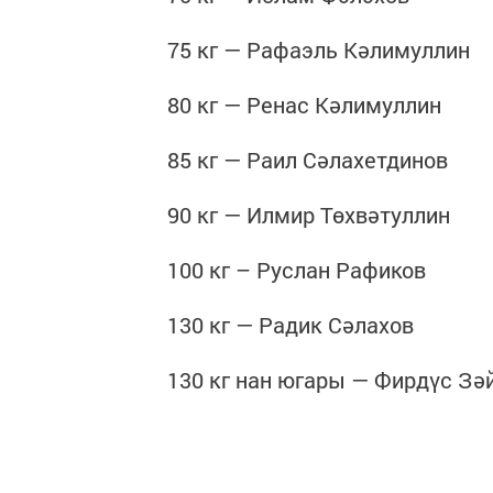
75 кг — Рафаэль Кәлимуллин
80 кг — Ренас Кәлимуллин
85 кг — Раил Сәлахетдинов
90 кг — Илмир Төхвәтуллин
100 кг – Руслан Рафиков
130 кг — Радик Сәлахов
130 кг нан югары — Фирдүс Зә