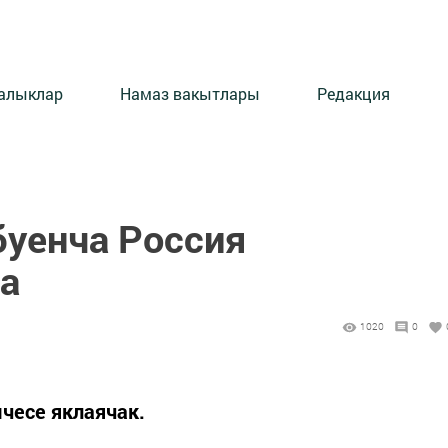
алыклар
Намаз вакытлары
Редакция
буенча Россия
а
1020
0
чесе яклаячак.