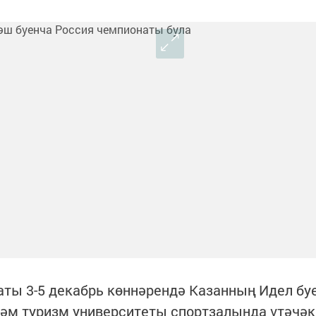
ты 3-5 декабрь көннәрендә Казанның Идел бу
 һәм туризм университеты спортзалында үтәчәк