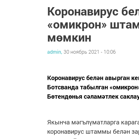
Коронавирус бе
«омикрон» штам
мөмкин
admin,
30 ноябрь 2021 - 10:06
Коронавирус белән авырган к
Ботсванда табылган «омикрон
Бөтендөнья сәламәтлек сакла
Якынча мәгълүматларга караг
коронавирус штаммы белән за