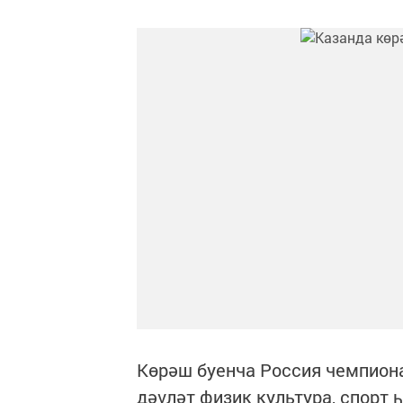
Көрәш буенча Россия чемпиона
дәүләт физик культура, спорт