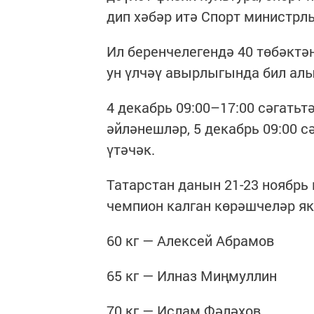
дип хәбәр итә Спорт министрл
Ил беренчелегендә 40 төбәктә
ун үлчәү авырлыгында бил ал
4 декабрь 09:00–17:00 сәгать
әйләнешләр, 5 декабрь 09:00
үтәчәк.
Татарстан данын 21-23 ноябрь
чемпион калган көрәшчеләр як
60 кг — Алексей Абрамов
65 кг — Илназ Миңмуллин
70 кг — Ислам Фәләхов