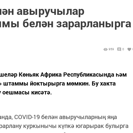
лән авыручылар
мы белән зарарланырга
959
0
ешеләр Көньяк Африка Республикасында һәм
» штаммы йоктырырга мөмкин. Бу хакта
у оешмасы кисәтә.
анда, COVID-19 белән авыручыларның яңа
рарлану куркынычы күпкә югарырак булырга