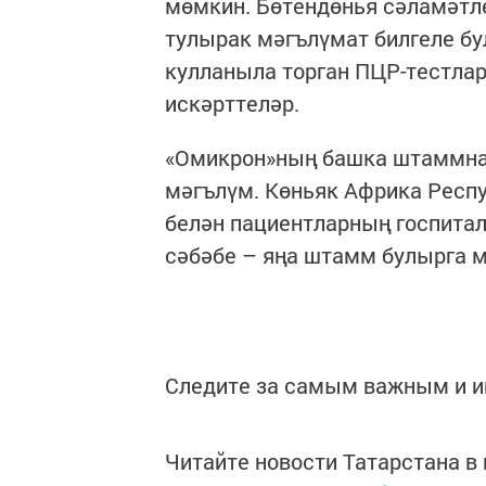
мөмкин. Бөтендөнья сәламәтле
тулырак мәгълүмат билгеле бу
кулланыла торган ПЦР-тестла
искәрттеләр.
«Омикрон»ның башка штаммна
мәгълүм. Көньяк Африка Респу
белән пациентларның госпитал
сәбәбе – яңа штамм булырга м
Следите за самым важным и 
Читайте новости Татарстана 