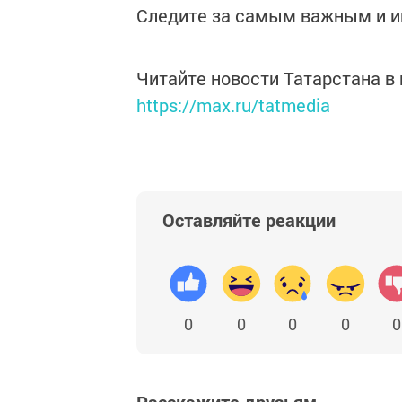
Следите за самым важным и 
Читайте новости Татарстана 
https://max.ru/tatmedia
Оставляйте реакции
0
0
0
0
0