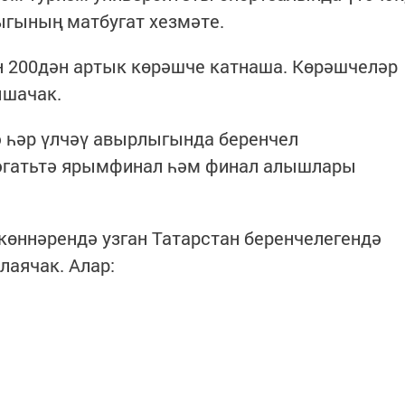
ыгының матбугат хезмәте.
н 200дән артык көрәшче катнаша. Көрәшчеләр
ышачак.
тә һәр үлчәү авырлыгында беренчел
 сәгатьтә ярымфинал һәм финал алышлары
 көннәрендә узган Татарстан беренчелегендә
лаячак. Алар: