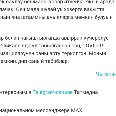
к саклау оешмасы хәбәр итүенчә, якын арада
лачак. Оешмада шулай ук хәзерге вакытта
рның яңа штаммны ачыкларга мөмкин булуын
р белән чагыштырганда авыррак күчерелүе
бликасында ул табылганнан соң, COVID-19
изацияләүнең саны арту теркәлгән. Моның
өмкин, дип саный табиблар.
Чыгана
интересным в
Telegram-канале
Татмедиа
в национальном мессенджере MАХ: