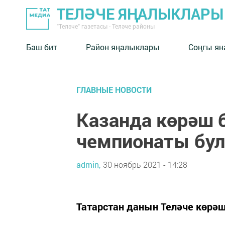
ТЕЛӘЧЕ ЯҢАЛЫКЛАРЫ
"Теләче" газетасы - Теләче районы
Баш бит
Район яңалыклары
Соңгы ян
ГЛАВНЫЕ НОВОСТИ
Казанда көрәш 
чемпионаты бул
admin,
30 ноябрь 2021 - 14:28
Татарстан данын Теләче көрәш