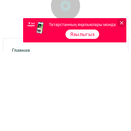
Татарстанның яңалыклары монда
Язылыгыз
Главная
Документлар
Төрле темалар
Телефон АО «ТАТМЕДИА»:
(843) 222 09 84