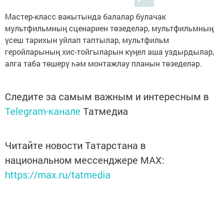
Мастер-класс вакытында балалар булачак
мультфильмның сценариен төзеделәр, мультфильмның
үсеш тарихын уйлап таптылар, мультфильм
геройларының хис-тойгыларын күңел аша уздырдылар,
алга таба төшерү һәм монтажлау планын төзеделәр.
Следите за самым важным и интересным в
Telegram-канале
Татмедиа
Читайте новости Татарстана в
национальном мессенджере MАХ:
https://max.ru/tatmedia