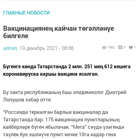
ГЛАВНЫЕ НОВОСТИ
Вакцинациянең кайчан төгәлләнүе
билгеле
admin,
19 декабрь 2021 - 08:06
1582
0
1
Бүгенге көндә Татарстанда 2 млн. 251 мең 612 кешегә
коронавируска каршы вакцина ясалган.
Бу хакта республиканың баш эпидемиолог Дмитрий
Лопушов хәбәр итте.
“Россиядә теркәлгән барлык вакциналар да
Татарстанда бар. 175 вакцинация пунктларының
кайберләре бүген ябылачак. “Мега” сәүдә үзәгендә
тәүлек буе эшләүче пункт кичке 10га кадәр генә