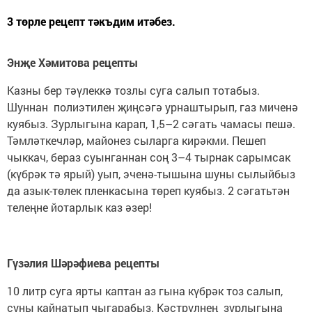
3 төрле рецепт тәкъдим итәбез.
Энҗе Хәмитова рецепты
Казны бер тәүлеккә тозлы суга салып тотабыз.
Шуннан полиэтилен җиңсәгә урнаштырып, газ миченә
куябыз. Зурлыгына карап, 1,5–2 сәгать чамасы пешә.
Тәмләткечләр, майонез сыларга кирәкми. Пешеп
чыккач, бераз суынганнан соң 3–4 тырнак сарымсак
(күбрәк тә ярый) уып, эченә-тышына шуны сылыйбыз
да азык-төлек пленкасына төреп куябыз. 2 сәгатьтән
телеңне йотарлык каз әзер!
Гүзәлия Шәрәфиева рецепты
10 литр суга ярты каптан аз гына күбрәк тоз салып,
суны кайнатып чыгарабыз. Кәстрүлнең зурлыгына