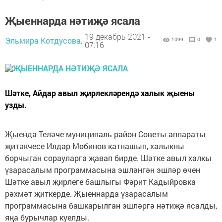
Җыеннарда нәтиҗә ясала
19 декабрь 2021 -
Эльмира Котдусова,
1099
0
1
07:16
Шәтке, Айдар авыл җирлекләрендә халык җыены
узды.
Җыенда Теләче муниципаль район Советы аппараты
җитәкчесе Илдар Мөбинов катнашып, халыкны
борчыган сорауларга җавап бирде. Шәтке авыл халкы
үзарасалым программасына эшләнгән эшләр өчен
Шәтке авыл җирлеге башлыгы Фәрит Кадыйровка
рәхмәт җиткерде. Җыеннарда үзарасалым
программасына башкарылган эшләргә нәтиҗә ясалды,
яңа бурычлар куелды.