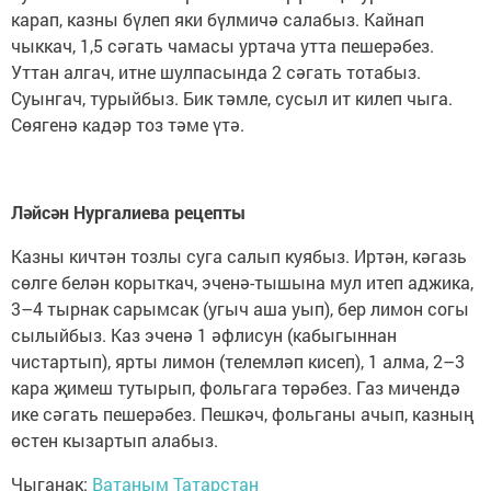
карап, казны бүлеп яки бүлмичә салабыз. Кайнап
чыккач, 1,5 сәгать чамасы уртача утта пешерәбез.
Уттан алгач, итне шулпасында 2 сәгать тотабыз.
Суынгач, турыйбыз. Бик тәмле, сусыл ит килеп чыга.
Сөягенә кадәр тоз тәме үтә.
Ләйсән Нургалиева рецепты
Казны кичтән тозлы суга салып куябыз. Иртән, кәгазь
сөлге белән корыткач, эченә-тышына мул итеп аджика,
3–4 тырнак сарымсак (угыч аша уып), бер лимон согы
сылыйбыз. Каз эченә 1 әфлисун (кабыгыннан
чистартып), ярты лимон (телемләп кисеп), 1 алма, 2–3
кара җимеш тутырып, фольгага төрәбез. Газ мичендә
ике сәгать пешерәбез. Пешкәч, фольганы ачып, казның
өстен кызартып алабыз.
Чыганак:
Ватаным Татарстан