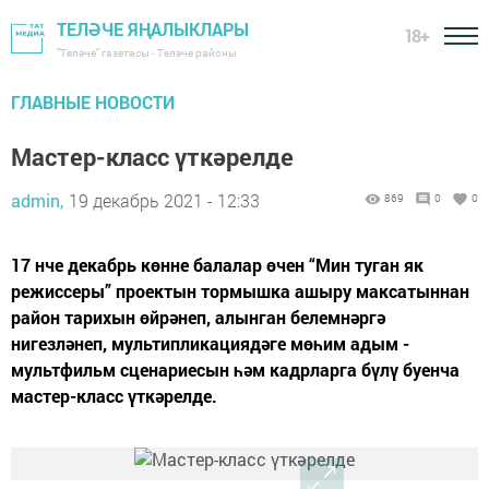
ТЕЛӘЧЕ ЯҢАЛЫКЛАРЫ
18+
"Теләче" газетасы - Теләче районы
ГЛАВНЫЕ НОВОСТИ
Мастер-класс үткәрелде
admin,
19 декабрь 2021 - 12:33
869
0
0
17 нче декабрь көнне балалар өчен “Мин туган як
режиссеры” проектын тормышка ашыру максатыннан
район тарихын өйрәнеп, алынган белемнәргә
нигезләнеп, мультипликациядәге мөһим адым -
мультфильм сценариесын һәм кадрларга бүлү буенча
мастер-класс үткәрелде.