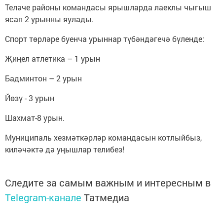
Теләче районы командасы ярышларда лаеклы чыгыш
ясап 2 урынны яулады.
Спорт төрләре буенча урыннар түбәндәгечә бүленде:
Җиңел атлетика – 1 урын
Бадминтон – 2 урын
Йөзү - 3 урын
Шахмат-8 урын.
Муниципаль хезмәткәрләр командасын котлыйбыз,
киләчәктә дә уңышлар телибез!
Следите за самым важным и интересным в
Telegram-канале
Татмедиа