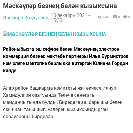
Мәскәүләр безнең белән кызыксына
18 декабрь 2021 -
Эльмира Котдусова,
1307
0
0
15:33
Районыбызга эш сәфәре белән Мәскәүнең электрон
коммерция бизнес мәктәбе партнеры Илья Бурмистров
һәм әлеге мәктәпне барлыкка китергән Юлиана Гордон
килде.
Алар район башкарма комитеты җитәкчесе Илнур
Хамидуллин озатуында Теләче сәнәгать
мәйданчыгында булды. Биредәге эш барышы белән
якыннан танышып, үзләрен кызыксындырган
сорауларны бирделәр.