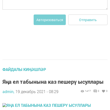
Отправить
Авторизоваться
ФАЙДАЛЫ КИҢӘШЛӘР
Яңа ел табынына каз пешерү ысуллары
admin,
19 декабрь 2021 - 08:29
1417
0
0