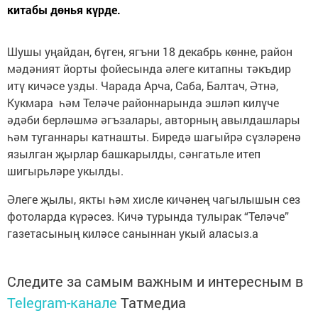
китабы дөнья күрде.
Шушы уңайдан, бүген, ягъни 18 декабрь көнне, район
мәдәният йорты фойесында әлеге китапны тәкъдир
итү кичәсе узды. Чарада Арча, Саба, Балтач, Әтнә,
Кукмара һәм Теләче районнарында эшләп килүче
әдәби берләшмә әгъзалары, авторның авылдашлары
һәм туганнары катнашты. Биредә шагыйрә сүзләренә
язылган җырлар башкарылды, сәнгатьле итеп
шигырьләре укылды.
Әлеге җылы, якты һәм хисле кичәнең чагылышын сез
фотоларда күрәсез. Кичә турында тулырак “Теләче”
газетасының киләсе саныннан укый аласыз.a
Следите за самым важным и интересным в
Telegram-канале
Татмедиа