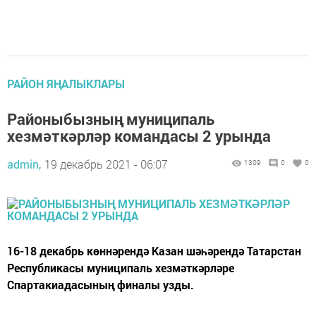
РАЙОН ЯҢАЛЫКЛАРЫ
Районыбызның муниципаль
хезмәткәрләр командасы 2 урында
admin,
19 декабрь 2021 - 06:07
1309
0
0
16-18 декабрь көннәрендә Казан шәһәрендә Татарстан
Республикасы муниципаль хезмәткәрләре
Спартакиадасының финалы узды.