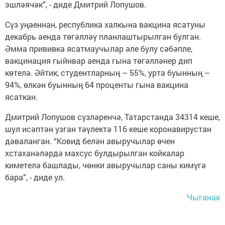
эшләячәк”, - диде Дмитрий Лопушов.
Сүз уңаеннан, республика халкына вакцина ясатуны
декабрь аенда төгәлләү планлаштырылган булган.
Әмма прививка ясатмаучылар әле булу сәбәпле,
вакцинация гыйнвар аенда гына төгәлләнер дип
көтелә. Әйтик, студентларның – 55%, урта буынның –
94%, өлкән буынның 64 проценты гына вакцина
ясаткан.
Дмитрий Лопушов сүзләренчә, Татарстанда 34314 кеше,
шул исәптән узган тәүлектә 116 кеше коронавирустан
дәваланган. “Ковид белән авыручылар өчен
хстаханәләрдә махсус булдырылган койкалар
киметелә башлады, чөнки авыручылар саны кимүгә
бара”, - диде ул.
Чыганак