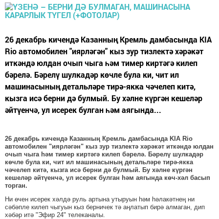
26 декабрь кичендә Казанның Кремль дамбасында KIA
Rio автомобилен "иярләгән" кыз зур тизлектә хәрәкәт
иткәндә юлдан очып чыга һәм тимер киртәгә килеп
бәрелә. Бәрелү шулкадәр көчле була ки, чит ил
машинасының детальләре тирә-якка чәчелеп китә,
кызга исә берни дә булмый. Бу хәлне күргән кешеләр
әйтүенчә, ул исерек булган һәм аягында...
26 декабрь кичендә Казанның Кремль дамбасында KIA Rio
автомобилен "иярләгән" кыз зур тизлектә хәрәкәт иткәндә юлдан
очып чыга һәм тимер киртәгә килеп бәрелә. Бәрелү шулкадәр
көчле була ки, чит ил машинасының детальләре тирә-якка
чәчелеп китә, кызга исә берни дә булмый. Бу хәлне күргән
кешеләр әйтүенчә, ул исерек булган һәм аягында көч-хәл басып
торган.
Ни өчен исерек хәлдә руль артына утыруын һәм һәлакәтнең ни
сәбәпле килеп чыгуын кыз берничек тә аңлатып бирә алмаган, дип
хәбәр итә "Эфир 24" телеканалы.