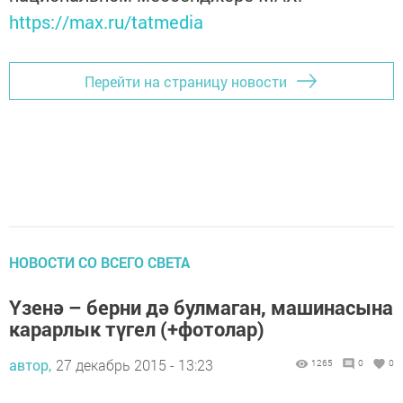
https://max.ru/tatmedia
Перейти на страницу новости
НОВОСТИ СО ВСЕГО СВЕТА
Үзенә – берни дә булмаган, машинасына
карарлык түгел (+фотолар)
автор,
27 декабрь 2015 - 13:23
1265
0
0