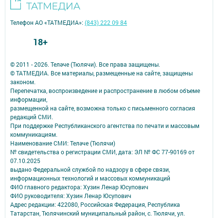
Телефон АО «ТАТМЕДИА»:
(843) 222 09 84
18+
© 2011 - 2026. Теләче (Тюлячи). Все права защищены.
© ТАТМЕДИА. Все материалы, размещенные на сайте, защищены
законом.
Перепечатка, воспроизведение и распространение в любом объеме
информации,
размещенной на сайте, возможна только с письменного согласия
редакций СМИ.
При поддержке Республиканского агентства по печати и массовым
коммуникациям.
Наименование СМИ: Теләче (Тюлячи)
№ свидетельства о регистрации СМИ, дата: ЭЛ № ФС 77-90169 от
07.10.2025
выдано Федеральной службой по надзору в сфере связи,
информационных технологий и массовых коммуникаций
ФИО главного редактора: Хузин Ленар Юсупович
ФИО руководителя: Хузин Ленар Юсупович
Адрес редакции: 422080, Российская Федерация, Республика
Татарстан, Тюлячинский муниципальный район, с. Тюлячи, ул.