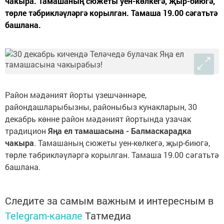
чакыра. Тамашаның сюжеты уен-көлкегә, җыр-биюгә,
төрле тәбрикләүләргә корылган. Тамаша 19.00 сәгатьтә
башлана.
Район мәдәният йорты үзешчәннәре,
райондашларыбызны, районыбыз кунакларын, 30
декабрь көнне район мәдәният йортында узачак
традицион
Яңа ел тамашасына - Балмаскарадка
чакыра
. Тамашаның сюжеты уен-көлкегә, җыр-биюгә,
төрле тәбрикләүләргә корылган. Тамаша 19.00 сәгатьтә
башлана.
Следите за самым важным и интересным в
Telegram-канале
Татмедиа