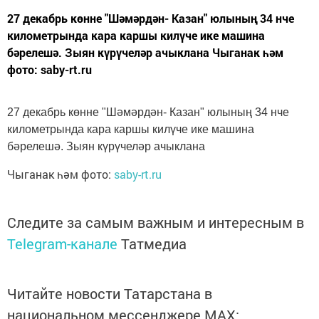
27 декабрь көнне "Шәмәрдән- Казан" юлының 34 нче
километрында кара каршы килүче ике машина
бәрелешә. Зыян күрүчеләр ачыклана Чыганак һәм
фото: saby-rt.ru
27 декабрь көнне "Шәмәрдән- Казан" юлының 34 нче
километрында кара каршы килүче ике машина
бәрелешә. Зыян күрүчеләр ачыклана
Чыганак һәм фото:
saby-rt.ru
Следите за самым важным и интересным в
Telegram-канале
Татмедиа
Читайте новости Татарстана в
национальном мессенджере MАХ: