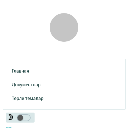
Главная
Документлар
Төрле темалар