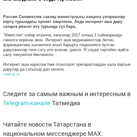
Россия Сәламәтлек саклау министрлыгы канунга үзгәрешләр
кертү турындагы проект әзерләгән. Анда интернет аша дару
сатарга рөхсәт итү турында сүз бара.
"Известия" хәбәр итүенчә, кануннар 2017 елның 1 гыйнварында
гамәлгә керәчәк икән. Интернет аша медикаментлар белән
фармацевтика эшчәнлеге алып барырга лицензиясе булган
даруханәләр генә сату итә алачак, диелә. Ә сәүдә тәртибен җайга
салу хөкүмәткә йөкләнелә.
Интернет аша наркотик һәм психотроп препаратлардан кала барлык
дарулар да сатылыр дип көтелә.
intertat.ru
Следите за самым важным и интересным в
Telegram-канале
Татмедиа
Читайте новости Татарстана в
национальном мессенджере MАХ: