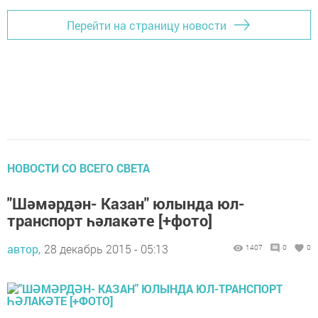
Перейти на страницу новости
НОВОСТИ СО ВСЕГО СВЕТА
"Шәмәрдән- Казан" юлында юл-
транспорт һәлакәте [+фото]
автор,
28 декабрь 2015 - 05:13
1407
0
0