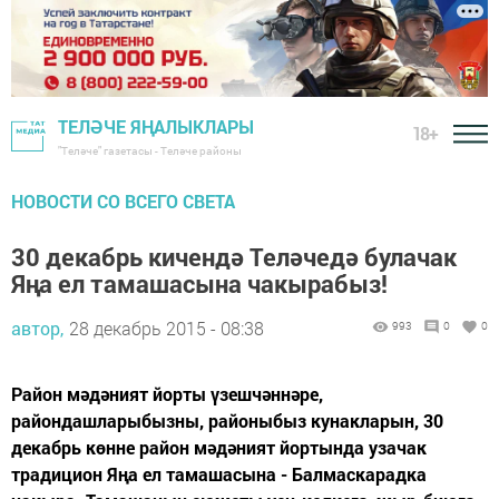
ТЕЛӘЧЕ ЯҢАЛЫКЛАРЫ
18+
"Теләче" газетасы - Теләче районы
НОВОСТИ СО ВСЕГО СВЕТА
30 декабрь кичендә Теләчедә булачак
Яңа ел тамашасына чакырабыз!
автор,
28 декабрь 2015 - 08:38
993
0
0
Район мәдәният йорты үзешчәннәре,
райондашларыбызны, районыбыз кунакларын, 30
декабрь көнне район мәдәният йортында узачак
традицион Яңа ел тамашасына - Балмаскарадка