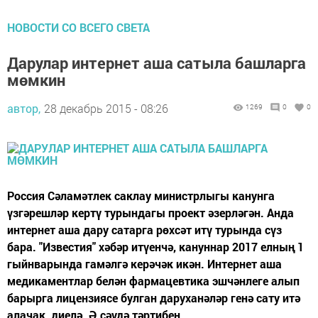
НОВОСТИ СО ВСЕГО СВЕТА
Дарулар интернет аша сатыла башларга
мөмкин
автор,
28 декабрь 2015 - 08:26
1269
0
0
Россия Сәламәтлек саклау министрлыгы канунга
үзгәрешләр кертү турындагы проект әзерләгән. Анда
интернет аша дару сатарга рөхсәт итү турында сүз
бара. "Известия" хәбәр итүенчә, кануннар 2017 елның 1
гыйнварында гамәлгә керәчәк икән. Интернет аша
медикаментлар белән фармацевтика эшчәнлеге алып
барырга лицензиясе булган даруханәләр генә сату итә
алачак, диелә. Ә сәүдә тәртибен...