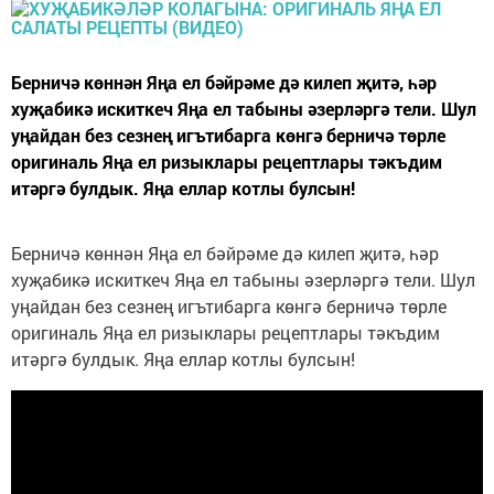
Берничә көннән Яңа ел бәйрәме дә килеп җитә, һәр
хуҗабикә искиткеч Яңа ел табыны әзерләргә тели. Шул
уңайдан без сезнең игътибарга көнгә берничә төрле
оригиналь Яңа ел ризыклары рецептлары тәкъдим
итәргә булдык. Яңа еллар котлы булсын!
Берничә көннән Яңа ел бәйрәме дә килеп җитә, һәр
хуҗабикә искиткеч Яңа ел табыны әзерләргә тели. Шул
уңайдан без сезнең игътибарга көнгә берничә төрле
оригиналь Яңа ел ризыклары рецептлары тәкъдим
итәргә булдык. Яңа еллар котлы булсын!