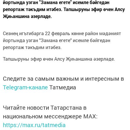
йортында узган "Замана егете" исемле бәйгедән
репортаж тәкъдим итәбез. Тапшыруны эфир өчен Алсу
Җиһаншина әзерләде.
Сезнең игътибарга 22 февраль көнне район мәдәният
йортында узган "Замана егете" исемле бәйгедән
репортаж тәкъдим итәбез.
Тапшыруны эфир өчен Алсу Җиһаншина әзерләде.
Следите за самым важным и интересным в
Telegram-канале
Татмедиа
Читайте новости Татарстана в
национальном мессенджере MАХ:
https://max.ru/tatmedia