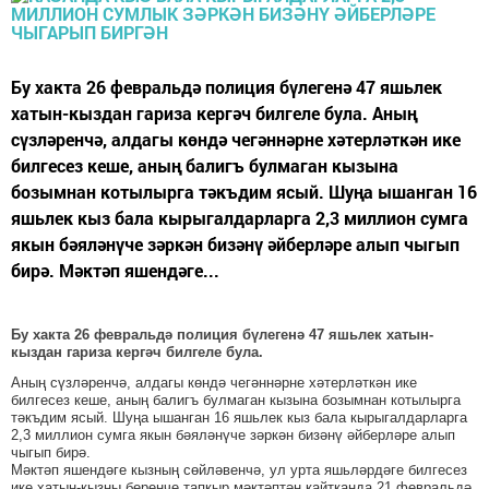
Бу хакта 26 февральдә полиция бүлегенә 47 яшьлек
хатын-кыздан гариза кергәч билгеле була. Аның
сүзләренчә, алдагы көндә чегәннәрне хәтерләткән ике
билгесез кеше, аның балигъ булмаган кызына
бозымнан котылырга тәкъдим ясый. Шуңа ышанган 16
яшьлек кыз бала кырыгалдарларга 2,3 миллион сумга
якын бәяләнүче зәркән бизәнү әйберләре алып чыгып
бирә. Мәктәп яшендәге...
Бу хакта 26 февральдә полиция бүлегенә 47 яшьлек хатын-
кыздан гариза кергәч билгеле була.
Аның сүзләренчә, алдагы көндә чегәннәрне хәтерләткән ике
билгесез кеше, аның балигъ булмаган кызына бозымнан котылырга
тәкъдим ясый. Шуңа ышанган 16 яшьлек кыз бала кырыгалдарларга
2,3 миллион сумга якын бәяләнүче зәркән бизәнү әйберләре алып
чыгып бирә.
Мәктәп яшендәге кызның сөйләвенчә, ул урта яшьләрдәге билгесез
ике хатын-кызны беренче тапкыр мәктәптән кайтканда 21 февральдә