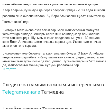
мөнәсәбәтләрнең ихласлыгына күпчелек кеше ышанмый да иде.
Хәер аларның кушылуы да бераз сәеррәк булды - 2013 елда яшерен
рәвештә генә өйләнештеләр. Бу Бари Алибасовның алтынчы тапкыр
"камыт киюе" иде.
Виктория Максимова озак вакытлар Бари Алибасовның матбугат
хезмәтендә эшләде. Аннары бергә яши башладылар һәм кәләше
итеп таныштырды. Шунысы кызык: продюсерның улы - 30 яшьлек
кече Бари Алибасов әлеге никахка каршы иде. Имеш, әлеге никах
акча өчен генә корыла.
Викториянең әле беренче тапкыр гына әни булуы. Ә Бари Алибасов
инде икенче мәртәбә әти булу шатлыгын кичерә. Дөрес, аның тагын
никахтан тыш туган кызы да бар, диләр. Туганлыклары исбатланмаса
да, Алибасовның моның хак булуын раслаганы бар.
Интертат
Следите за самым важным и интересным в
Telegram-канале
Татмедиа
Читайте новости Татарстана в