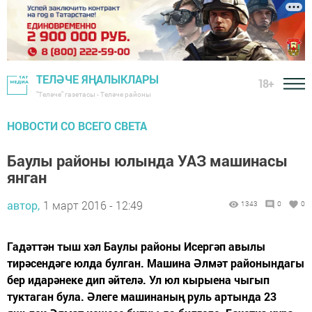
ТЕЛӘЧЕ ЯҢАЛЫКЛАРЫ
18+
"Теләче" газетасы - Теләче районы
НОВОСТИ СО ВСЕГО СВЕТА
Баулы районы юлында УАЗ машинасы
янган
автор,
1 март 2016 - 12:49
1343
0
0
Гадәттән тыш хәл Баулы районы Исергәп авылы
тирәсендәге юлда булган. Машина Әлмәт районындагы
бер идарәнеке дип әйтелә. Ул юл кырыена чыгып
туктаган була. Әлеге машинаның руль артында 23