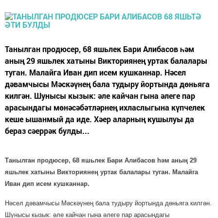
Танылган продюсер, 68 яшьлек Бари Алибасов һәм
аның 29 яшьлек хатыны Викториянең уртак балалары
туган. Малайга Иван дип исем кушканнар. Нәсел
дәвамчысы Мәскәүнең бала тудыру йортында дөньяга
килгән. Шунысы кызык: әле кайчан гына әлеге пар
арасындагы мөнәсәбәтләрнең ихласлыгына күпчелек
кеше ышанмый да иде. Хәер аларның кушылуы да
бераз сәеррәк булды...
Танылган продюсер, 68 яшьлек Бари Алибасов һәм аның 29
яшьлек хатыны Викториянең уртак балалары туган. Малайга
Иван дип исем кушканнар.
Нәсел дәвамчысы Мәскәүнең бала тудыру йортында дөньяга килгән.
Шунысы кызык: әле кайчан гына әлеге пар арасындагы