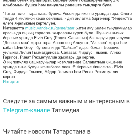
аерым бүлек булдырды. Биредә 80ләп башкаручының 170
альбомын бушка һәм канунлы рәвештә тыңларга була.
"Татар теле - таралышы буенча Россиядә икенче урында тора. Әлеге
телдә 4 миллион кеше сөйләшә, - дип аңлатма биргәннәр "Яндекс"та
әлеге яңалыкның кертелүен.
Интернетта
music.yandex.ru/genre/tatar
битен ачу белән тыңлаучылар
арасында иң киң таралган җырларны күреп була. Шунысы кызык:
беренче урында Elvin Grey (Радик Юльякшин) башкаруындагы русча
"Девочка моя" җыры тора. Аннан соң Алсуның "Ак каен" җыры һәм
кабат Elvin Grey - бу юлы инде "Кайтам" җыры белән. Беренче
унлыкка Лилия Гыйматдинова, Салават, Фирдүс Тямаев, Илназ
Гарипов, Ринат Рәхмәтуллин җырлары да кергән.
Ә иң популяр башкаручылар исемлегендә Салаватның бишенче
урында гына булуы игътибарга лаек. Ә беренче бишлектә - Elvin
Grey, Фирдүс Тямаев, Айдар Галимов һәм Ринат Рәхмәтуллин
кергән.
Интертат
Следите за самым важным и интересным в
Telegram-канале
Татмедиа
Читайте новости Татарстана в