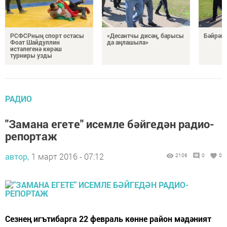
РСФСРның спорт остасы
«Десантчы дисәң, барысы
Бәйрәм
Фоат Шайдуллин
да аңлашыла»
истәлегенә көрәш
турниры узды
РАДИО
"Замана егете" исемле бәйгедән радио-
репортаж
автор,
1 март 2016 - 07:12
2106
0
0
Сезнең игътибарга 22 февраль көнне район мәдәният