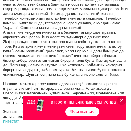
очрата. Алар Үзәк базарга бару юлын сорыйлар һәм тукталышка
кадәр барганда кызның гаиләсендә бозым барлыгын җиткерәләр. Кыз
әлеге сүзләргә ышанмый. Тегеләр дә югалып калмый: кызның
телефон номерын язып алалар һәм тиен акча сорыйлар. Телефон
номеры, билгеле инде, кесәләренә кереп урнаша, ә кулдагы акча
"карала". Әмма кыз монысына да ышанмый.
Алдагы ике көндә чегәннәр кызга берничә тапкыр шалтыратып,
очрашуга чакыралар. Кыз әлеге тәкъдимнәрне дә кире кага.
25 февральдә әлеге хатын-кызлар кызны кабат тукталышта көтеп
тора. Кыз аларның нәкъ менә үзен көтеп торуларын аңлап ала. Бу
юлы "бозым барлыгын" дәлилләп, чегәннәр кулындагы йомырка да
карала. Бозымнан тулысынча "котылу" өчен кыз өйдәге барлык
бизәнү әйберләрен алып чыгып бирергә тиеш була. Кыз шулай эшли
дә. Чегәннәр, бозымнан тулысынча коткаргач, байлыкны кайтарып
бирергә ышандырып, табан ялтырата. Билгеле инде бүтән элемтәгә
чыкмыйлар. Шуннан соң гына кыз бу хакта әнисенә сөйләп бирә.
Полиция хезмәткәрләре шикле адәмнәрнең Чаллыда яшеренеп
ятуын ачыклый һәм тиз арада эзләренә чыга. Алар икесе дә
Новосибирск өлкәсеннән булып чыга. Берсенә - 44, икенчесенә - 48
яшь, ди. Алар гаепләрен тулысынча таныган. Урланган әйберләр дә
Татарстанның яңалыклары монда
тартып алынган.
Язылыгыз
Җинаять эше кузгатылган, шикле адәмнәр суд тарафыннан сак
астына алынган.
Интертат