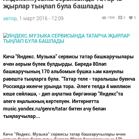
җырлар тыңлап була башлады
автор,
1 март 2016 - 12:09
1599
0
0
Кичә "Яндекс. Музыка" сервисы татар башкаручылары
өчен аерым бүлек булдырды. Биредә 80ләп
башкаручының 170 альбомын бушка һәм канунлы
рәвештә тыңларга була. "Татар теле - таралышы буенча
Россиядә икенче урында тора. Әлеге телдә 4 миллион
кеше сөйләшә, - дип аңлатма биргәннәр "Яндекс"та
әлеге яңалыкның кертелүен. Интернетта
music.yandex.ru/genre/tatar битен ачу белән
тыңлаучылар...
Кичә "Яндекс. Музыка" сервисы татар башкаручылары өчен