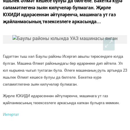
яшьлек Әлмәт кешесе булуы да билгеле. Бәхеткә күрә
сәламәтлегенә зыян килүчеләр булмаган. Җирле
ЮХИДИ идарәсеннән әйтүләренчә, машинага ут газ
җайланмасының төзексезлеге аркасында...
Гадәттән тыш хәл Баулы районы Исергәп авылы тирәсендәге юлда
булган. Машина Әлмәт районындагы бер идарәнеке дип әйтелә. Ул
юл кырыена чыгып туктаган була. Әлеге машинаның руль артында 23
яшьлек Әлмәт кешесе булуы да билгеле. Бәхеткә күрә
сәламәтлегенә зыян килүчеләр булмага
н.
Җирле ЮХИДИ идарәсеннән әйтүләренчә, машинага ут газ
җайланмасының төзексезлеге аркасында капкан булырга мөмкин.
Интертат