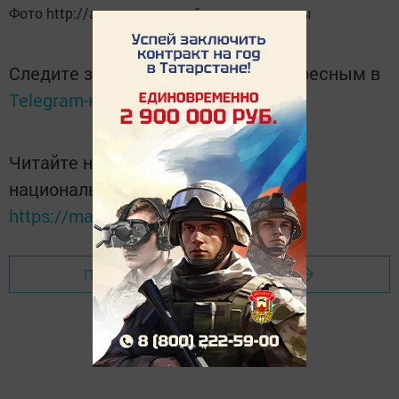
Фото http://army-news.ru сайтыннан алынды
Следите за самым важным и интересным в
Telegram-канале
Татмедиа
Читайте новости Татарстана в
национальном мессенджере MАХ:
https://max.ru/tatmedia
Перейти на страницу новости