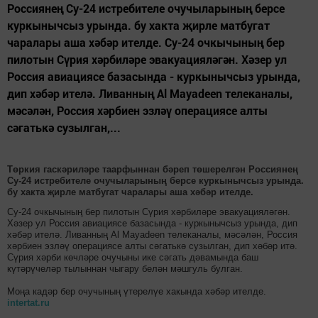
Россиянең Су-24 истребителе очучыларының берсе
куркынычсыз урында. бу хакта җирле матбугат
чаралары аша хәбәр ителде. Су-24 очкычының бер
пилотын Сүрия хәрбиләре эвакуацияләгән. Хәзер ул
Россия авиациясе базасында - куркынычсыз урында,
дип хәбәр ителә. Ливанның Al Mayadeen телеканалы,
мәсәлән, Россия хәрбиен эзләү операциясе алты
сәгатькә сузылган,...
Төркия гаскәриләре таарфыннан бәреп төшерелгән Россиянең
Су-24 истребителе очучыларының берсе куркынычсыз урында.
бу хакта җирле матбугат чаралары аша хәбәр ителде.
Су-24 очкычының бер пилотын Сүрия хәрбиләре эвакуацияләгән.
Хәзер ул Россия авиациясе базасында - куркынычсыз урында, дип
хәбәр ителә. Ливанның Al Mayadeen телеканалы, мәсәлән, Россия
хәрбиен эзләү операциясе алты сәгатькә сузылган, дип хәбәр итә.
Сүрия хәрби көчләре очучыны ике сәгать дәвамында баш
күтәрүчеләр тылыннан чыгару белән мәшгуль булган.
Моңа кадәр бер очучының үтерелүе хакында хәбәр ителде.
intertat.ru