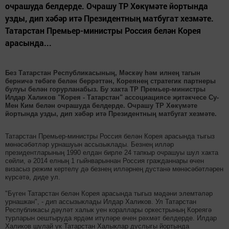
очрашуда белдерде. Очрашу ТР Хөкүмәте йортында
узды, дип хәбәр итә Президентның матбугат хезмәте.
Татарстан Премьер-министры Россия белән Корея
арасында...
Без Татарстан Республикасының, Мәскәү һәм илнең тагын
берничә төбәге белән беррәттән, Кореянең стратегик партнеры
булуы белән горурланабыз. Бу хакта ТР Премьер-министры
Илдар Халиков "Корея - Татарстан" ассоциациясе җитәкчесе Су-
Мен Ким белән очрашуда белдерде. Очрашу ТР Хөкүмәте
йортында узды, дип хәбәр итә Президентның матбугат хезмәте.
Татарстан Премьер-министры Россия белән Корея арасында тыгыз
мөнәсәбәтләр урнашуын ассызыклады. Безнең илләр
президентларының 1990 елдан бирле 24 тапкыр очрашуы шул хакта
сөйли, ә 2014 елның 1 гыйнварыннан Россия гражданнары өчен
визасыз режим кертелү дә безнең илләрнең дустанә мөнәсәбәтләрен
күрсәтә, диде ул.
"Бүген Татарстан белән Корея арасында тыгыз мәдәни элемтәләр
урнашкан", - дип ассызыклады Илдар Халиков. Ул Татарстан
Республикасы дәүләт халык уен кораллары оркестрының Кореягә
турларын оештыруда ярдәм итүләре өчен рәхмәт белдерде. Илдар
Халиков шулай ук Татарстан Халыклар дуслыгы йортында