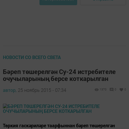
НОВОСТИ СО ВСЕГО СВЕТА
Бәреп төшерелгән Су-24 истребителе
очучыларының берсе коткарылган
автор,
25 ноябрь 2015 - 07:34
1370
0
0
Төркия гаскәриләре таарфыннан бәреп төшерелгән