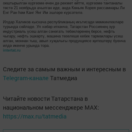
оештырылган күргәзмә өчен дә рәхмәт әйтте, күргәзмә тантаналы
төстә 21 ноябрьдә ачылган иде, анда Көньяк Корея рәссамнары Ли
Енг Ран һәм Канг Янг Им эшләре күрсәтелә.
Илдар Халиков кыскача республиканың икътисади мөмкинлекләре
турында сөйләде. Ул хәбәр иткәнчә, Татарстан Россиянең зур
индустриаль үсеш алган сәнәгать төбәкләренең берсе, нефть
чыгару, нефть эшкәртү, машина төзелеше кебек тармаклары үсеш
алган, моннан тыш, авыл хуҗалыгы продукциясе җитештерү буенча
илдә икенче урында тора.
intertat.ru
Следите за самым важным и интересным в
Telegram-канале
Татмедиа
Читайте новости Татарстана в
национальном мессенджере MАХ:
https://max.ru/tatmedia