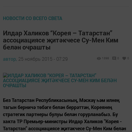
НОВОСТИ СО ВСЕГО СВЕТА
Илдар Халиков “Корея – Татарстан”
ассоциациясе җитәкчесе Су-Мен Ким
белән очрашты
автор,
25 ноябрь 2015 - 07:29
1398
0
0
Без Татарстан Республикасының, Мәскәү һәм илнең
тагын берничә төбәге белән беррәттән, Кореянең
стратегик партнеры булуы белән горурланабыз. Бу
хакта ТР Премьер-министры Илдар Халиков "Корея -
Татарстан" ассоциациясе җитәкчесе Су-Мен Ким белән