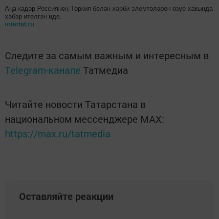
Аңа кадәр Россиянең Төркия белән хәрби элемтәләрен өзүе хакында
хәбәр ителгән иде.
intertat.ru
Следите за самым важным и интересным в
Telegram-канале
Татмедиа
Читайте новости Татарстана в
национальном мессенджере MАХ:
https://max.ru/tatmedia
Оставляйте реакции