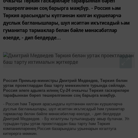
очкычы Төркия гаскәриләре тарафыннан бәреп
төшерелгәннән соң барырга мәҗбүр. - Россия һәм
Төркия арасындагы күптәннән килгән күршеләрчә
дуслык багланышлары, шул исәптән икътисадый һәм
гуманитар тармаклар белән бәйле мөнәсәбәтләр
өзелде, - дип белдерде...
Россия Премьер-министры Дмитрий Медведев, Төркия белән
уртак проектлардан баш тарту мөмкинлеге турында сөйләде.
Россия әлеге адымга илнең Су-24 очкычы Төркия гаскәриләре
тарафыннан бәреп төшерелгәннән соң барырга мәҗбүр.
- Россия һәм Төркия арасындагы күптәннән килгән күршеләрчә
дуслык багланышлары, шул исәптән икътисадый һәм гуманитар
тармаклар белән бәйле мөнәсәбәтләр өзелде, - дип белдерде
Дмитрий Медведев. - Бу югалтуны тулыландыру авыр булачак. Ул
турыдан-туры уртак проектлардан баш тарту һәм Төркия
компанияләренең Россия базарындагы урыннарын югалтуга
китерергә мөмкин.