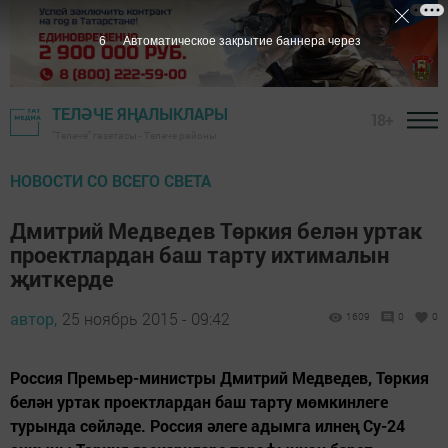
5
Автоматическое закрытие баннера через
ТЕЛӘЧЕ ЯҢАЛЫКЛАРЫ
18+
"Теләче" газетасы - Теләче районы
НОВОСТИ СО ВСЕГО СВЕТА
Дмитрий Медведев Төркия белән уртак
проектлардан баш тарту ихтималын
җиткерде
автор,
25 ноябрь 2015 - 09:42
1609
0
0
Россия Премьер-министры Дмитрий Медведев, Төркия
белән уртак проектлардан баш тарту мөмкинлеге
турында сөйләде. Россия әлеге адымга илнең Су-24