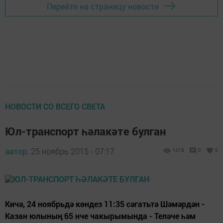
Перейти на страницу новости
НОВОСТИ СО ВСЕГО СВЕТА
Юл-транспорт һәлакәте булган
автор,
25 ноябрь 2015 - 07:17
1418
0
0
Кичә, 24 ноябрьдә көндез 11:35 сәгатьтә Шәмәрдән -
Казан юлының 65 нче чакырымында - Теләче һәм