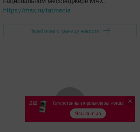
национальном мессенджере MАХ:
https://max.ru/tatmedia
Перейти на страницу новости
Татарстанның яңалыклары монда
Язылыгыз