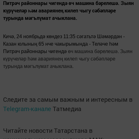
Питрәч районнары чигендә өч машина бәрелешә. Зыян
күрүчеләр һәм авариянең килеп чыгу сәбәпләре
турында мәгълүмат ачыклана.
Кичә, 24 ноябрьдә көндез 11:35 сәгатьтә Шәмәрдән -
Казан юлының 65 нче чакырымында - Теләче һәм
Питрәч районнары чигендә
өч машина бәрелешә
. Зыян
күрүчеләр һәм авариянең килеп чыгу сәбәпләре
турында мәгълүмат ачыклана.
Следите за самым важным и интересным в
Telegram-канале
Татмедиа
Читайте новости Татарстана в