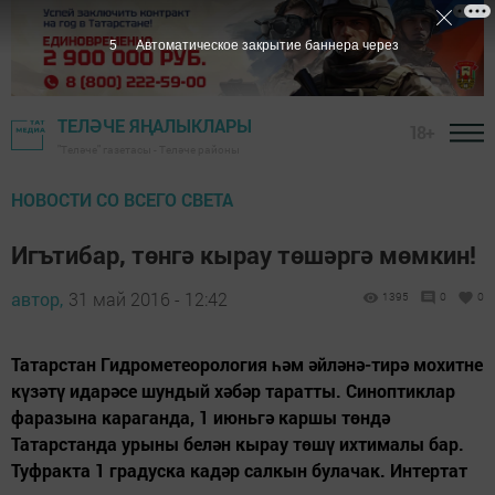
4
Автоматическое закрытие баннера через
ТЕЛӘЧЕ ЯҢАЛЫКЛАРЫ
18+
"Теләче" газетасы - Теләче районы
НОВОСТИ СО ВСЕГО СВЕТА
Игътибар, төнгә кырау төшәргә мөмкин!
автор,
31 май 2016 - 12:42
1395
0
0
Татарстан Гидрометеорология һәм әйләнә-тирә мохитне
күзәтү идарәсе шундый хәбәр таратты. Синоптиклар
фаразына караганда, 1 июньгә каршы төндә
Татарстанда урыны белән кырау төшү ихтималы бар.
Туфракта 1 градуска кадәр салкын булачак. Интертат