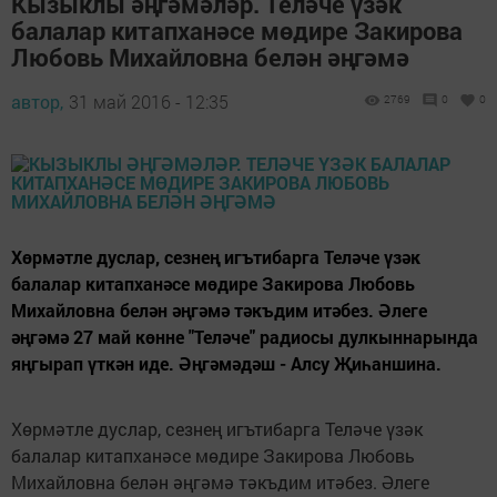
Кызыклы әңгәмәләр. Теләче үзәк
балалар китапханәсе мөдире Закирова
Любовь Михайловна белән әңгәмә
автор,
31 май 2016 - 12:35
2769
0
0
Хөрмәтле дуслар, сезнең игътибарга Теләче үзәк
балалар китапханәсе мөдире Закирова Любовь
Михайловна белән әңгәмә тәкъдим итәбез. Әлеге
әңгәмә 27 май көнне "Теләче" радиосы дулкыннарында
яңгырап үткән иде. Әңгәмәдәш - Алсу Җиһаншина.
Хөрмәтле дуслар, сезнең игътибарга Теләче үзәк
балалар китапханәсе мөдире Закирова Любовь
Михайловна белән әңгәмә тәкъдим итәбез. Әлеге