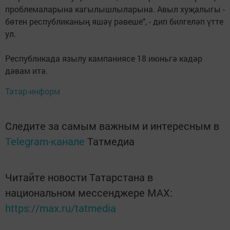
проблемаларына кагылышлыларына. Авыл хуҗалыгы -
бөтен республиканың яшәү рәвеше", - дип билгеләп үтте
ул.
Республикада язылу кампаниясе 18 июньгә кадәр
дәвам итә.
Татар-информ
Следите за самым важным и интересным в
Telegram-канале
Татмедиа
Читайте новости Татарстана в
национальном мессенджере MАХ:
https://max.ru/tatmedia