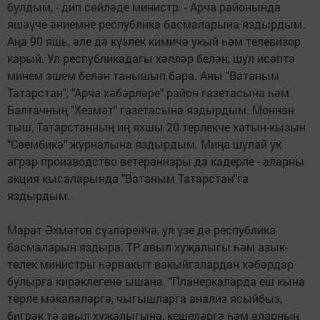
булдым, - дип сөйләде министр. - Арча районында
яшәүче әниемне республика басмаларына яздырдым.
Аңа 90 яшь, әле дә күзлек кимичә укый һәм телевизор
карый. Ул республикадагы хәлләр белән, шул исәптә
минем эшем белән танышып бара. Аны "Ватаным
Татарстан", "Арча хәбәрләре" район газетасына һәм
Балтачның "Хезмәт" газетасына яздырдым. Моннан
тыш, Татарстанның иң яхшы 20 терлекче хатын-кызын
"Сөембикә" журналына яздырдым. Миңа шулай ук
аграр производство ветераннары да кадерле - аларны
акция кысаларында "Ватаным Татарстан"га
яздырдым.
Марат Әхмәтов сүзләренчә, ул үзе дә республика
басмаларын яздыра. ТР авыл хуҗалыгы һәм азык-
төлек министры һәрвакыт вакыйгалардан хәбәрдар
булырга кирәклегенә ышана. "Планеркаларда еш кына
төрле мәкаләләргә, чыгышларга анализ ясыйбыз,
бигрәк тә авыл хуҗалыгына, кешеләргә һәм аларның