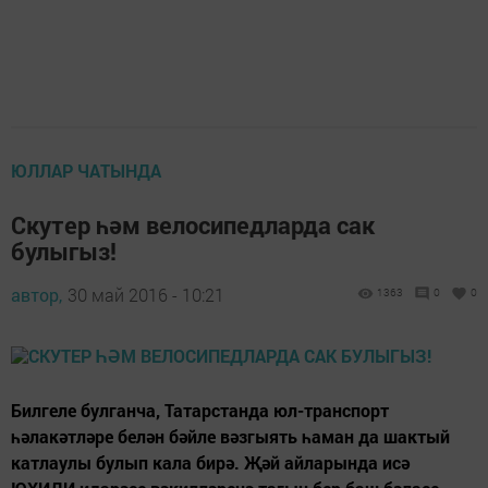
ЮЛЛАР ЧАТЫНДА
Скутер һәм велосипедларда сак
булыгыз!
автор,
30 май 2016 - 10:21
1363
0
0
Билгеле булганча, Татарстанда юл-транспорт
һәлакәтләре белән бәйле вәзгыять һаман да шактый
катлаулы булып кала бирә. Җәй айларында исә