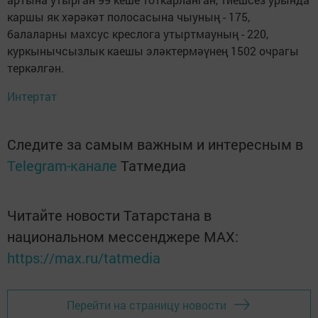
каршы як хәрәкәт полосасына чыуның - 175,
балаларны махсус креслога утыртмауның - 220,
куркынычсызлык каешы эләктермәүнең 1502 очрагы
теркәлгән.
Интертат
Следите за самым важным и интересным в
Telegram-канале
Татмедиа
Читайте новости Татарстана в
национальном мессенджере MАХ:
https://max.ru/tatmedia
Перейти на страницу новости