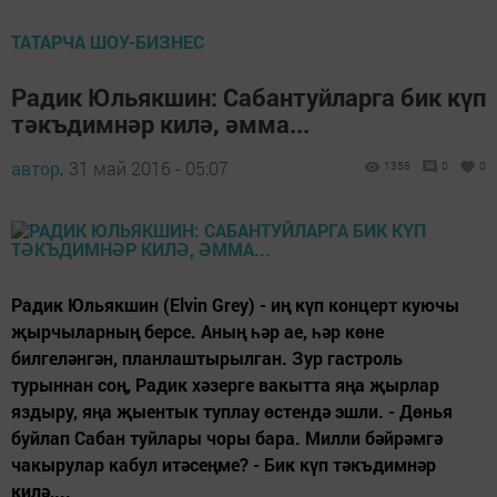
ТАТАРЧА ШОУ-БИЗНЕС
Радик Юльякшин: Сабантуйларга бик күп
тәкъдимнәр килә, әмма...
автор,
31 май 2016 - 05:07
1358
0
0
Радик Юльякшин (Elvin Grey) - иң күп концерт куючы
җырчыларның берсе. Аның һәр ае, һәр көне
билгеләнгән, планлаштырылган. Зур гастроль
турыннан соң, Радик хәзерге вакытта яңа җырлар
яздыру, яңа җыентык туплау өстендә эшли. - Дөнья
буйлап Сабан туйлары чоры бара. Милли бәйрәмгә
чакырулар кабул итәсеңме? - Бик күп тәкъдимнәр
килә,...