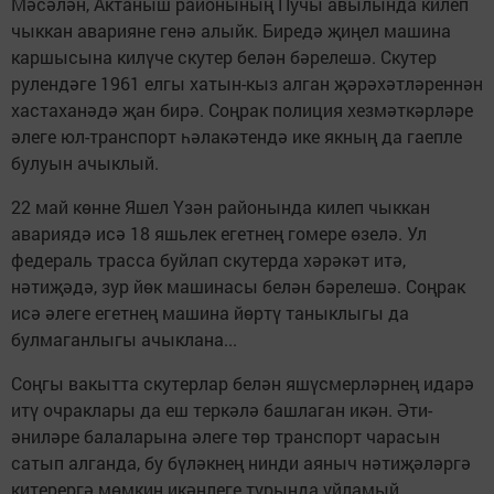
Мәсәлән, Актаныш районының Пучы авылында килеп
чыккан аварияне генә алыйк. Биредә җиңел машина
каршысына килүче скутер белән бәрелешә. Скутер
рулендәге 1961 елгы хатын-кыз алган җәрәхәтләреннән
хастаханәдә җан бирә. Соңрак полиция хезмәткәрләре
әлеге юл-транспорт һәлакәтендә ике якның да гаепле
булуын ачыклый.
22 май көнне Яшел Үзән районында килеп чыккан
авариядә исә 18 яшьлек егетнең гомере өзелә. Ул
федераль трасса буйлап скутерда хәрәкәт итә,
нәтиҗәдә, зур йөк машинасы белән бәрелешә. Соңрак
исә әлеге егетнең машина йөртү таныклыгы да
булмаганлыгы ачыклана...
Соңгы вакытта скутерлар белән яшүсмерләрнең идарә
итү очраклары да еш теркәлә башлаган икән. Әти-
әниләре балаларына әлеге төр транспорт чарасын
сатып алганда, бу бүләкнең нинди аяныч нәтиҗәләргә
китерергә мөмкин икәнлеге турында уйламый.