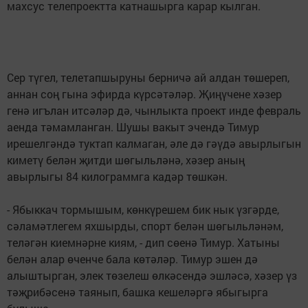
махсус телепроектта катнашырга карар кылган.
Сер түгел, телетапшыруны берничә ай алдан төшереп,
аннан соң гына эфирда күрсәтәләр. Җиңүчене хәзер
генә игълан итсәләр дә, чынлыкта проект инде февраль
аенда тәмамланган. Шушы вакыт эчендә Тимур
ирешелгәндә туктап калмаган, әле дә гәүдә авырлыгын
киметү белән җитди шөгыльләнә, хәзер аның
авырлыгы 84 килограммга кадәр төшкән.
- Ябыккач тормышым, көнкүрешем бик нык үзгәрде,
сәламәтлегем яхшырды, спорт белән шөгыльләнәм,
теләгән киемнәрне киям, - дип сөенә Тимур. Хатыны
белән алар өченче бала көтәләр. Тимур эшен дә
алыштырган, элек төзелеш өлкәсендә эшләсә, хәзер үз
тәҗрибәсенә таянып, башка кешеләргә ябыгырга