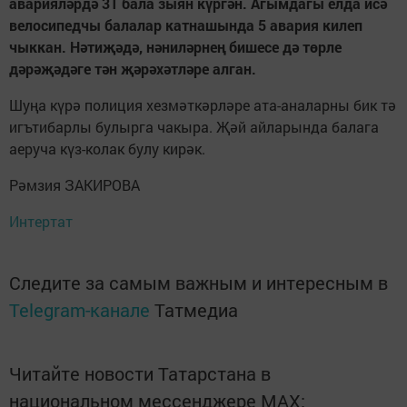
аварияләрдә 31 бала зыян күргән. Агымдагы елда исә
велосипедчы балалар катнашында 5 авария килеп
чыккан. Нәтиҗәдә, нәниләрнең бишесе дә төрле
дәрәҗәдәге тән җәрәхәтләре алган.
Шуңа күрә полиция хезмәткәрләре ата-аналарны бик тә
игътибарлы булырга чакыра. Җәй айларында балага
аеруча күз-колак булу кирәк.
Рәмзия ЗАКИРОВА
Интертат
Следите за самым важным и интересным в
Telegram-канале
Татмедиа
Читайте новости Татарстана в
национальном мессенджере MАХ: