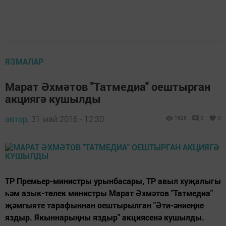
ЯЗМАЛАР
Марат Әхмәтов "Татмедиа" оештырган
акциягә кушылды
автор,
31 май 2016 - 12:30
1626
0
0
ТР Премьер-министры урынбасары, ТР авыл хуҗалыгы
һәм азык-төлек министры Марат Әхмәтов "Татмедиа"
җәмгыяте тарафыннан оештырылган "Әти-әниеңне
яздыр. Якыннарыңны яздыр" акциясенә кушылды.