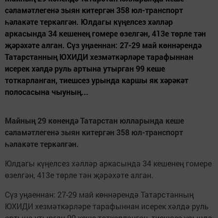
сәламәтлегенә зыян китергән 358 юл-транспорт
һәлакәте теркәлгән. Юлдагы күңелсез хәлләр
аркасында 34 кешенең гомере өзелгән, 413е төрле тән
җәрәхәте алган. Сүз уңаеннан: 27-29 май көннәрендә
Татарстанның ЮХИДИ хезмәткәрләре тарафыннан
исерек хәлдә руль артына утырган 99 кеше
тоткарланган, тиешсез урында каршы як хәрәкәт
полосасына чыуның...
Майның 29 көнендә Татарстан юлларында кеше
сәламәтлегенә зыян китергән 358 юл-транспорт
һәлакәте теркәлгән.
Юлдагы күңелсез хәлләр аркасында 34 кешенең гомере
өзелгән, 413е төрле тән җәрәхәте алган.
Сүз уңаеннан: 27-29 май көннәрендә Татарстанның
ЮХИДИ хезмәткәрләре тарафыннан исерек хәлдә руль
артына утырган 99 кеше тоткарланган, тиешсез урында