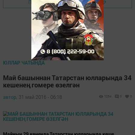
Перейти на страницу новости
ЮЛЛАР ЧАТЫНДА
Май башыннан Татарстан юлларында 34
кешенең гомере өзелгән
автор,
31 май 2016 - 06:18
1254
0
0
Майның 29 көнендә Татарстан юлларында кеше