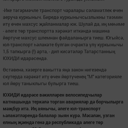
-Ике тәгәрмәчле транспорт чаралары сәламәтлек өчен
аеруча куркыныч. Биредә куркынычсызлыкны тәэмин
итү өчен махсус җайланмалар юк. Шулай да, иң мөһиме
- әлеге төр транспортта хәрәкәт иткәндә машина
йөртүче махсус шлемнан файдаланырга тиеш. Югыйсә,
юл-транспорт һәлакәте булган очракта үлү куркынычы
1,5 тапкырга (!) арта, - дип кисәтәләр Татарстанның
ЮХИДИ идарәсендә.
Өстәвенә, хәзерге вакытта яңа закон нигезендә
скутерда хәрәкәт итү өчен йөртүченең "М" категорияле
юл йөрү таныклыгы булырга тиеш.
ЮХИДИ идарәсе вәкилләрен велосипедчылар
катнашында теркәлә торган аварияләр дә борчылырга
мәҗбүр итә. Иң аянычы, әлеге юл-транспорт
һәлакәтләрендә балалар зыян күрә. Мәсәлән, узган
елның җәендә генә дә республикада әлеге төр