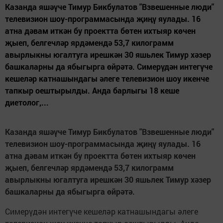
Казанда яшәүче Тимур Бикбулатов "Взвешенные люди"
телевизион шоу-программасында җиңү яулады. 16
атна дәвам иткән бу проектта бөтен ихтыяр көчен
җыеп, белгечләр ярдәмендә 53,7 килограмм
авырлыкны югалтуга ирешкән 30 яшьлек Тимур хәзер
башкаларны да ябыгырга өйрәтә. Симерүдән интегүче
кешеләр катнашындагы әлеге телевизион шоу икенче
тапкыр оештырылды. Анда барлыгы 18 кеше
диетолог,...
Казанда яшәүче Тимур Бикбулатов "Взвешенные люди"
телевизион шоу-программасында җиңү яулады. 16
атна дәвам иткән бу проектта бөтен ихтыяр көчен
җыеп, белгечләр ярдәмендә 53,7 килограмм
авырлыкны югалтуга ирешкән 30 яшьлек Тимур хәзер
башкаларны да ябыгырга өйрәтә.
Симерүдән интегүче кешеләр катнашындагы әлеге