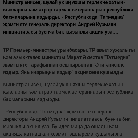
Министр әнисен, шулай ук иң яхшы терлекче хатын-
кызларны һәм аграр тармак ветераннарын республика
басмаларына яздырды. - Республикада "Татмедиа"
җәмгыяте генераль директоры Андрей Кузьмин
инициативасы буенча бик кызыклы акция уза....
ТР Премьер-министры урынбасары, ТР авыл хуҗалыгы
һәм азык-төлек министры Марат Әхмәтов "Татмедиа"
җәмгыяте тарафыннан оештырылган "Әти-әниеңне
яздыр. Якыннарыңны яздыр" акциясенә кушылды.
Министр әнисен, шулай ук иң яхшы терлекче хатын-
кызларны һәм аграр тармак ветераннарын республика
басмаларына яздырды.
- Республикада "Татмедиа" җәмгыяте генераль
директоры Андрей Кузьмин инициативасы буенча бик
кызыклы акция уза. Бу идея миңа да ошады һәм
акциядә катнашкан хезмәттәшләремә кушылырга