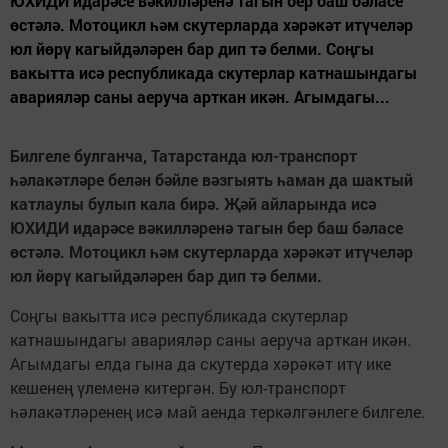
ЮХИДИ идарәсе вәкилләренә тагын бер баш бәласе
өстәлә. Мотоцикл һәм скутерларда хәрәкәт итүчеләр
юл йөрү кагыйдәләрен бар дип тә белми. Соңгы
вакытта исә республикада скутерлар катнашындагы
аварияләр саны аеруча арткан икән. Агымдагы...
Билгеле булганча, Татарстанда юл-транспорт
һәлакәтләре белән бәйле вәзгыять һаман да шактый
катлаулы булып кала бирә. Җәй айларында исә
ЮХИДИ идарәсе вәкилләренә тагын бер баш бәласе
өстәлә. Мотоцикл һәм скутерларда хәрәкәт итүчеләр
юл йөрү кагыйдәләрен бар дип тә белми.
Соңгы вакытта исә республикада скутерлар
катнашындагы аварияләр саны аеруча арткан икән.
Агымдагы елда гына да скутерда хәрәкәт итү ике
кешенең үлеменә китергән. Бу юл-транспорт
һәлакәтләренең исә май аенда теркәлгәнлеге билгеле.