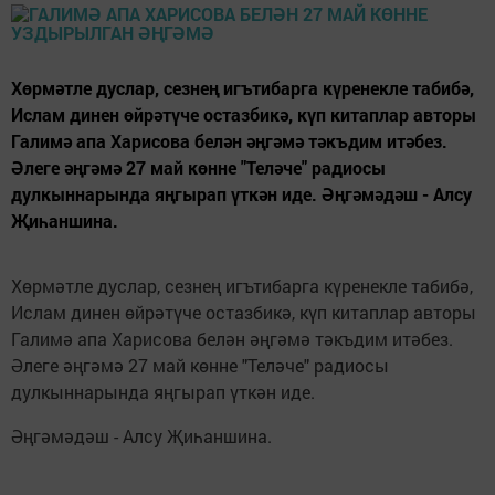
Хөрмәтле дуслар, сезнең игътибарга күренекле табибә,
Ислам динен өйрәтүче остазбикә, күп китаплар авторы
Галимә апа Харисова белән әңгәмә тәкъдим итәбез.
Әлеге әңгәмә 27 май көнне "Теләче" радиосы
дулкыннарында яңгырап үткән иде. Әңгәмәдәш - Алсу
Җиһаншина.
Хөрмәтле дуслар, сезнең игътибарга күренекле табибә,
Ислам динен өйрәтүче остазбикә, күп китаплар авторы
Галимә апа Харисова белән әңгәмә тәкъдим итәбез.
Әлеге әңгәмә 27 май көнне "Теләче" радиосы
дулкыннарында яңгырап үткән иде.
Әңгәмәдәш - Алсу Җиһаншина.