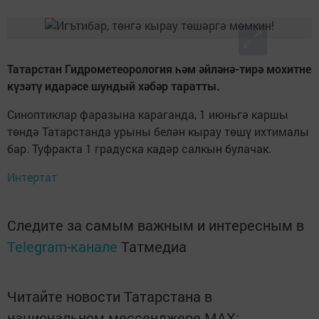
Татарстан Гидрометеорология һәм әйләнә-тирә мохитне
күзәтү идарәсе шундый хәбәр таратты.
Синоптиклар фаразына караганда, 1 июньгә каршы
төндә Татарстанда урыны белән кырау төшү ихтималы
бар. Туфракта 1 градуска кадәр салкын булачак.
Интертат
Следите за самым важным и интересным в
Telegram-канале
Татмедиа
Читайте новости Татарстана в
национальном мессенджере MАХ: