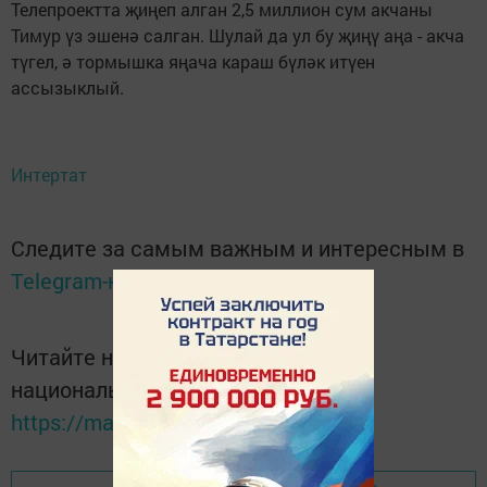
Телепроектта җиңеп алган 2,5 миллион сум акчаны
Тимур үз эшенә салган. Шулай да ул бу җиңү аңа - акча
түгел, ә тормышка яңача караш бүләк итүен
ассызыклый.
Интертат
Следите за самым важным и интересным в
Telegram-канале
Татмедиа
Читайте новости Татарстана в
национальном мессенджере MАХ:
https://max.ru/tatmedia