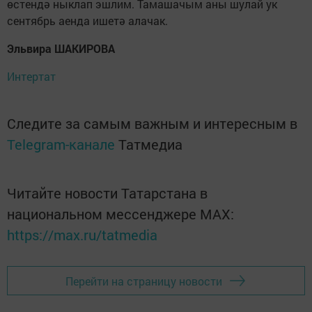
өстендә ныклап эшлим. Тамашачым аны шулай ук
сентябрь аенда ишетә алачак.
Эльвира ШАКИРОВА
Интертат
Следите за самым важным и интересным в
Telegram-канале
Татмедиа
Читайте новости Татарстана в
национальном мессенджере MАХ:
https://max.ru/tatmedia
Перейти на страницу новости