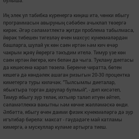
булыша.
Иң элек ул табибка күренергә киңәш итә, чөнки ябыгу
программасын авыруның сәбәбен ачыклап төзергә
кирәк. Әгәр сәламәтлектә җитди проблема табылмаса,
йөрәк тибешен тигезләү өчен махсус күнекмәләрдән
башларга, шулай ук көн саен иртән һәм кич өчәр
чакрым җәяү йөрергә тәкъдим ителә. Тимур үзе көн
саен иртән йөгерә, кич белән дә чыга. Туклану диетасы
да кешесенә карап төзелә. Беренче чиратта, бөтен
кешегә дә көндәлек ашаган ризыгын 20-30 процентка
киметергә туры киләчәк. "Тылсымлы диеталар,
ябыктыра торган дарулар булмый", - дип кисәтеп,
Тимур ябыгу зур теләк, ихтыяр таләп итүен әйтеп,
сәламәтлеккә вакытны һәм көчне жәлләмәскә өнди.
Әлбәттә, ябыгу өчен даими физик күнекмәләргә дә зур
игътибар бирелә: максат - гәүдәдәге май катламы
кимергә, ә мускуллар күләме артырга тиеш.