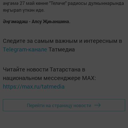
әңгәмә 27 май көнне "Теләче" радиосы дулкыннарында
яңгырап үткән иде.
Әңгәмәдәш - Алсу Җиһаншина.
Следите за самым важным и интересным в
Telegram-канале
Татмедиа
Читайте новости Татарстана в
национальном мессенджере MАХ:
https://max.ru/tatmedia
Перейти на страницу новости