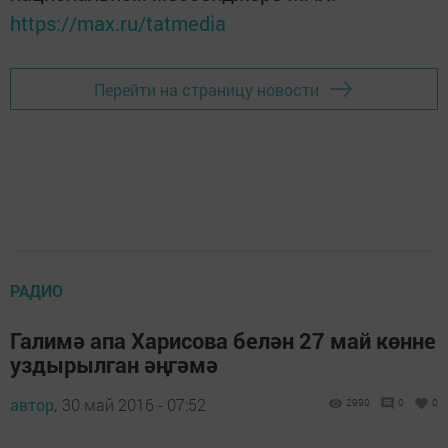
https://max.ru/tatmedia
Перейти на страницу новости
РАДИО
Галимә апа Харисова белән 27 май көнне
уздырылган әңгәмә
автор,
30 май 2016 - 07:52
2990
0
0