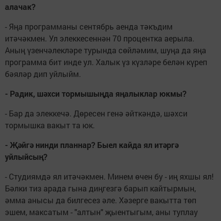
алачак?
- Яңа программаны сентябрь аенда тәкъдим
итәчәкмен. Ул элеккесеннән 70 процентка аерыла.
Аның үзенчәлекләре турында сөйләмим, шуңа да яңа
программа бит инде ул. Халык үз күзләре белән күреп
бәяләр дип уйлыйм.
- Радик, шәхси тормышыңда яңалыклар юкмы?
- Бар да элеккечә. Дөресен генә әйткәндә, шәхси
тормышка вакыт та юк.
- Җәйгә нинди планнар? Быел кайда ял итәргә
уйлыйсың?
- Студиямдә ял итәчәкмен. Минем өчен бу - иң яхшы ял!
Бәлки тиз арада гына диңгезгә барып кайтырмын,
әмма анысы да билгесез әле. Хәзерге вакытта төп
эшем, максатым - "алтын" җыентыгым, аны туплау