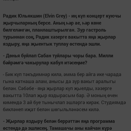
Радик Юльякшин (Elvin Grey) - иң күп концерт куючы
җырчыларның берсе. Аның һәр ае, һәр көне
билгеләнгән, планлаштырылган. Зур гастроль
турыннан соң, Радик хәзерге вакытта яңа җырлар
яздыру, яңа җыентык туплау өстендә эшли.
- Дөнья буйлап Сабан туйлары чоры бара. Милли
бәйрәмгә чакырулар кабул итәсеңме?
- Бик күп тәкъдимнәр килә, әмма бер айга ике чарада
гына катнаша алам, анысы да зур вакыт аралыгы
белән. Сәбәбе - яңа җырлар күп җыелды, хәзерге
вакытта 10лап җыр яздырасым бар. Ә моның өчен
кимендә 3 ай буе тынычлап эшләргә кирәк. Студиямдә
бикләнеп иҗат белән шөгыльләнәсем килә.
- Җырлар яздыру белән беррәттән яңа программа
өстендә дә эшлисең. Тамашачы аны кайчан күрә