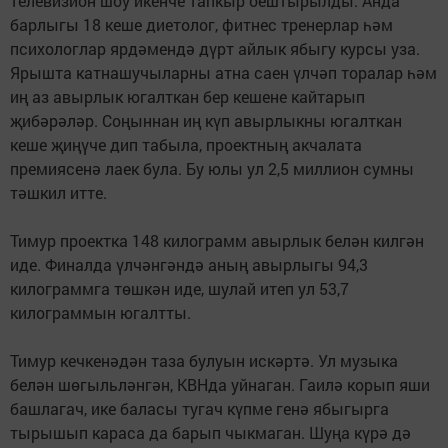
телевизион шоу икенче тапкыр оештырылды. Анда
барлыгы 18 кеше диетолог, фитнес тренерлар һәм
психологлар ярдәмендә дүрт айлык ябыгу курсы уза.
Ярышта катнашучыларны атна саен үлчәп торалар һәм
иң аз авырлык югалткан бер кешене кайтарып
җибәрәләр. Соңыннан иң күп авырлыкны югалткан
кеше җиңүче дип табыла, проектның акчалата
премиясенә лаек була. Бу юлы ул 2,5 миллион сумны
тәшкил итте.
Тимур проектка 148 килограмм авырлык белән килгән
иде. Финалда үлчәнгәндә аның авырлыгы 94,3
килограммга төшкән иде, шулай итеп ул 53,7
килограммын югалтты.
Тимур кечкенәдән таза булуын искәртә. Ул музыка
белән шөгыльләнгән, КВНда уйнаган. Гаилә корып яши
башлагач, ике баласы тугач күпме генә ябыгырга
тырышып караса да барып чыкмаган. Шуңа күрә дә