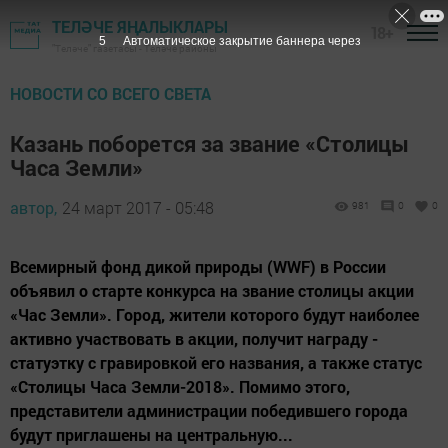
ТЕЛӘЧЕ ЯҢАЛЫКЛАРЫ
18+
3
Автоматическое закрытие баннера через
"Теләче" газетасы - Теләче районы
НОВОСТИ СО ВСЕГО СВЕТА
Казань поборется за звание «Столицы
Часа Земли»
автор,
24 март 2017 - 05:48
981
0
0
Всемирный фонд дикой природы (WWF) в России
объявил о старте конкурса на звание столицы акции
«Час Земли». Город, жители которого будут наиболее
активно участвовать в акции, получит награду -
статуэтку с гравировкой его названия, а также статус
«Столицы Часа Земли-2018». Помимо этого,
представители администрации победившего города
будут приглашены на центральную...