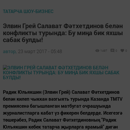
ТАТАРЧА ШОУ-БИЗНЕС
Элвин Грей Салават Фәтхетдинов белән
конфликты турында: Бу миңа бик яхшы
сабак булды!
автор,
23 март 2017 - 05:48
1497
0
0
Радик Юльякшин (Элвин Грей) Салават Фәтхетдинов
белән килеп чыккан вәзгыять турында Казанда TMTV
премиясенә багышланган матбугат очрашуында
журналистларга кабат үз фикерен белдерде. Исегезгә
төшерәбез, Радик Салават Фәтхетдиновның "Радик
Юлъякшин кебек татарча җырларга ярамый" дигән