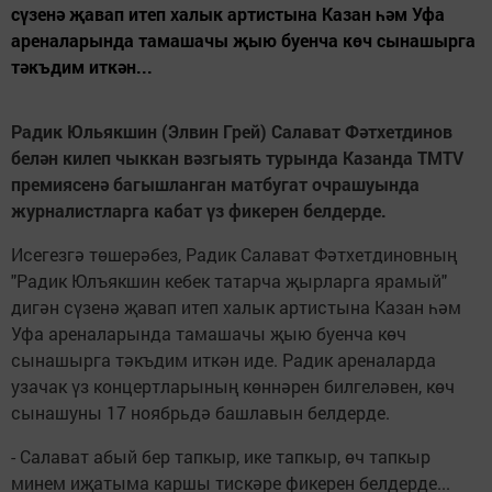
сүзенә җавап итеп халык артистына Казан һәм Уфа
ареналарында тамашачы җыю буенча көч сынашырга
тәкъдим иткән...
Радик Юльякшин (Элвин Грей) Салават Фәтхетдинов
белән килеп чыккан вәзгыять турында Казанда TMTV
премиясенә багышланган матбугат очрашуында
журналистларга кабат үз фикерен белдерде.
Исегезгә төшерәбез, Радик Салават Фәтхетдиновның
"Радик Юлъякшин кебек татарча җырларга ярамый"
дигән сүзенә җавап итеп халык артистына Казан һәм
Уфа ареналарында тамашачы җыю буенча көч
сынашырга тәкъдим иткән иде. Радик ареналарда
узачак үз концертларының көннәрен билгеләвен, көч
сынашуны 17 ноябрьдә башлавын белдерде.
- Салават абый бер тапкыр, ике тапкыр, өч тапкыр
минем иҗатыма каршы тискәре фикерен белдерде...