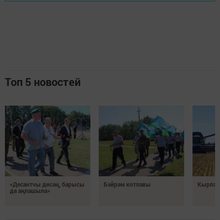
Топ 5 новостей
«Десантчы дисәң, барысы
Бәйрәм котлавы
Кырлард
да аңлашыла»