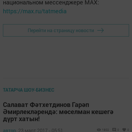
национальном мессенджере MАХ:
https://max.ru/tatmedia
Перейти на страницу новости
ТАТАРЧА ШОУ-БИЗНЕС
Салават Фәтхетдинов Гарәп
Әмирлекләрендә: мөселман кешегә
дүрт хатын!
автор,
23 март 2017 - 05:51
1802
0
0