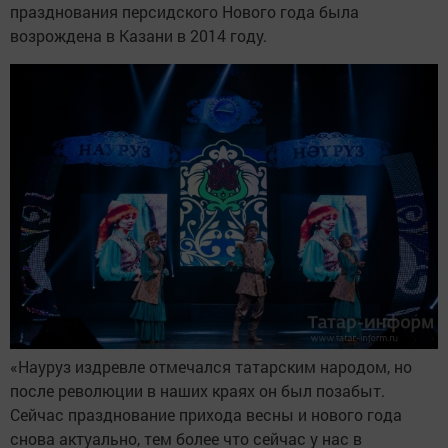
празднования персидского Нового года была
возрождена в Казани в 2014 году.
«Науруз издревле отмечался татарским народом, но
после революции в наших краях он был позабыт.
Сейчас празднование прихода весны и нового года
снова актуально, тем более что сейчас у нас в