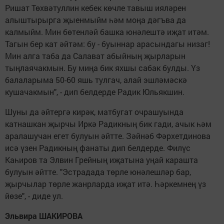
Ришат Төхвәтуллин кебек көчле тавыш ияләрен
алыштырырга җыенмыйм һәм моңа дәгъва да
калмыйм. Мин бөтенләй башка юнәлештә иҗат итәм.
Тагын бер кат әйтәм: бу - буыннар арасындагы низаг!
Мин алга таба да Салават абыйның җырларын
тыңлаячакмын. Бу миңа бик яхшы сабак булды. Үз
балаларыма 50-60 яшь тулгач, алай эшләмәскә
кушачакмын", - дип белдерде Радик Юльякшин.
Шуны да әйтергә кирәк, матбугат очрашуында
катнашкан җырчы Иркә Радикның бик гади, ачык һәм
аралашучан егет булуын әйтте. Зәйнәб Фәрхетдинова
исә үзен Радикның фанаты дип белдерде. Филүс
Каһиров та Элвин Грейның иҗатына уңай карашта
булуын әйтте. "Эстрадада төрле юнәлешләр бар,
җырчылар төрле жанрларда иҗат итә. Һәркемнең үз
йөзе", - диде ул.
Эльвира ШАКИРОВА