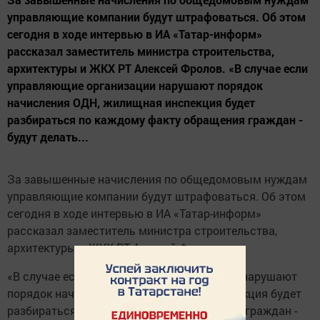
управляющие компании будут штрафоваться. Об этом
сегодня в ходе интервью в ИА «Татар-информ»
рассказал заместитель министра строительства,
архитектуры и ЖКХ РТ Алексей Фролов. «В случае если
управляющие организации нарушают порядок
начисления ОДН, жилищная инспекция будет
разбираться по каждому факту обращения граждан -
будут делать...
За завышенные начисления по общедомовым нуждам
управляющие компании будут штрафоваться. Об этом
сегодня в ходе интервью в ИА «Татар-информ»
рассказал заместитель министра строительства,
архитектуры и ЖКХ РТ Алексей Фролов.
«В случае если управляющие организации нарушают
порядок начисления ОДН, жилищная инспекция будет
разбираться по каждому факту обращения граждан -