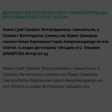
Элвин Грей Салават Фәтхетдиновны тәнкыйтьли, ә
Салават Фәтхетдинов үзенең һәм Җәвит Шакиров
гаиләсе белән Берләшкән Гарәп Әмирлекләрендә ял итә.
Intertat.ru ялдан фотоларны тәкъдим итә. Эльвира
ШАКИРОВА Интертат.ру
Элвин Грей Салават Фәтхетдиновны тәнкыйтьли, ә
Салават Фәтхетдинов үзенең һәм Җәвит Шакиров
гаиләсе белән Берләшкән Гарәп Әмирлекләрендә ял
итә. Intertat.ru ялдан фотоларны тәкъдим итә.