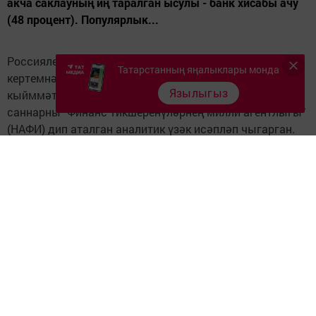
акча саклауның иң таралган ысулы - банк хисабы ачу
(48 процент). Популярлык...
Россиялеләрнең өчтән береннән күбрәге (36 процент)
Татарстанның яңалыклары монда
кертемнәрен банкта, акцияләр, облигация һәм башка
Язылыгыз
кыйммәтле кәгазьләр яки акча рәвешендә саклый. Бу
саннарны "Финанс тикшеренүләрнең милли агентлыгы"
(НАФИ) дип аталган аналитик үзәк исәпләп чыгарган.
Бу хакта "Российская газета" яза.
Халык арасында акча саклауның иң таралган ысулы -
банк хисабы ачу (48 процент). Популярлык буенча
икенче урында акчаны шул килеш кенә саклау (34
процент). Ә 21 процент сораштырылган кешеләрнең
кертемнәре бар. Кыйммәтле кәгазьләрне бары тик 3-4
процент респондент кына сатып ала.
Иң хәстәрле һәм сакчыл кешеләр Үзәк федераль
округта (43 процент), халкы 500 меңнән арткан зур