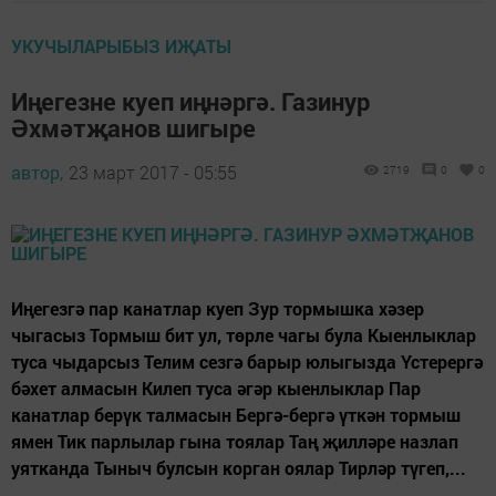
УКУЧЫЛАРЫБЫЗ ИҖАТЫ
Иңегезне куеп иңнәргә. Газинур
Әхмәтҗанов шигыре
автор,
23 март 2017 - 05:55
2719
0
0
Иңегезгә пар канатлар куеп Зур тормышка хәзер
чыгасыз Тормыш бит ул, төрле чагы була Кыенлыклар
туса чыдарсыз Телим сезгә барыр юлыгызда Үстерергә
бәхет алмасын Килеп туса әгәр кыенлыклар Пар
канатлар берүк талмасын Бергә-бергә үткән тормыш
ямен Тик парлылар гына тоялар Таң җилләре назлап
уятканда Тыныч булсын корган оялар Тирләр түгеп,...