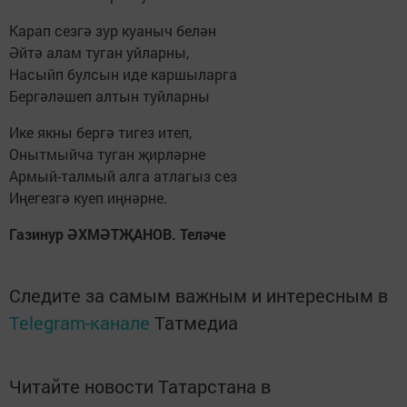
Карап сезгә зур куаныч белән
Әйтә алам туган уйларны,
Насыйп булсын иде каршыларга
Бергәләшеп алтын туйларны
Ике якны бергә тигез итеп,
Онытмыйча туган җирләрне
Армый-талмый алга атлагыз сез
Иңегезгә куеп иңнәрне.
Газинур ӘХМӘТҖАНОВ. Теләче
Следите за самым важным и интересным в
Telegram-канале
Татмедиа
Читайте новости Татарстана в