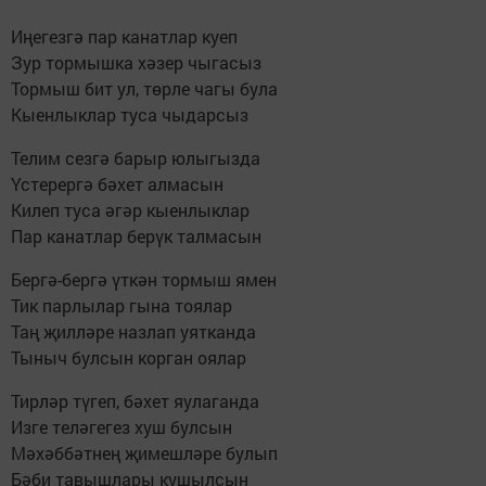
Иңегезгә пар канатлар куеп
Зур тормышка хәзер чыгасыз
Тормыш бит ул, төрле чагы була
Кыенлыклар туса чыдарсыз
Телим сезгә барыр юлыгызда
Үстерергә бәхет алмасын
Килеп туса әгәр кыенлыклар
Пар канатлар берүк талмасын
Бергә-бергә үткән тормыш ямен
Тик парлылар гына тоялар
Таң җилләре назлап уятканда
Тыныч булсын корган оялар
Тирләр түгеп, бәхет яулаганда
Изге теләгегез хуш булсын
Мәхәббәтнең җимешләре булып
Бәби тавышлары кушылсын