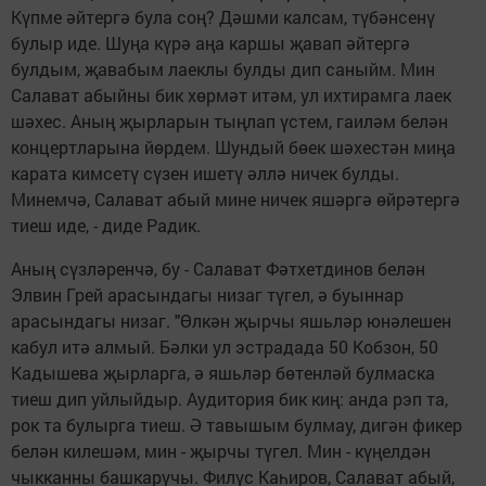
Күпме әйтергә була соң? Дәшми калсам, түбәнсенү
булыр иде. Шуңа күрә аңа каршы җавап әйтергә
булдым, җавабым лаеклы булды дип саныйм. Мин
Салават абыйны бик хөрмәт итәм, ул ихтирамга лаек
шәхес. Аның җырларын тыңлап үстем, гаиләм белән
концертларына йөрдем. Шундый бөек шәхестән миңа
карата кимсетү сүзен ишетү әллә ничек булды.
Минемчә, Салават абый мине ничек яшәргә өйрәтергә
тиеш иде, - диде Радик.
Аның сүзләренчә, бу - Салават Фәтхетдинов белән
Элвин Грей арасындагы низаг түгел, ә буыннар
арасындагы низаг. "Өлкән җырчы яшьләр юнәлешен
кабул итә алмый. Бәлки ул эстрадада 50 Кобзон, 50
Кадышева җырларга, ә яшьләр бөтенләй булмаска
тиеш дип уйлыйдыр. Аудитория бик киң: анда рэп та,
рок та булырга тиеш. Ә тавышым булмау, дигән фикер
белән килешәм, мин - җырчы түгел. Мин - күңелдән
чыкканны башкаручы. Филүс Каһиров, Салават абый,