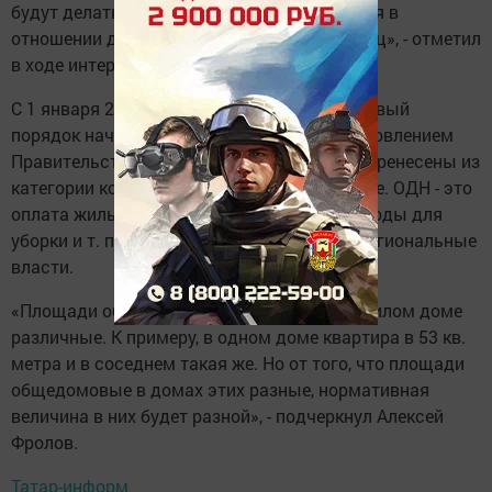
будут делать административные взыскания в
отношении должностных и юридических лиц», - отметил
в ходе интервью замминистра.
С 1 января 2017 года Россия перешла на новый
порядок начисления платы за ОДН. Постановлением
Правительства РФ общедомовые нужды перенесены из
категории коммунальных услуг в жилищные. ОДН - это
оплата жильцами освещения в подъезде, воды для
уборки и т. п. Норматив ОДН определяют региональные
власти.
«Площади общедомовых нужд в каждом жилом доме
различные. К примеру, в одном доме квартира в 53 кв.
метра и в соседнем такая же. Но от того, что площади
общедомовые в домах этих разные, нормативная
величина в них будет разной», - подчеркнул Алексей
Фролов.
Татар-информ