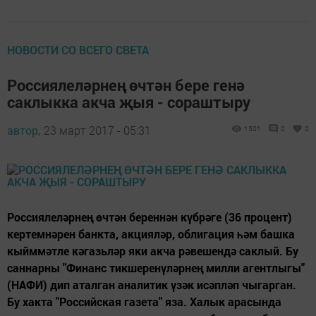
НОВОСТИ СО ВСЕГО СВЕТА
Россиялеләрнең өчтән бере генә
саклыкка акча җыя - сораштыру
автор,
23 март 2017 - 05:31
1501
0
0
Россиялеләрнең өчтән береннән күбрәге (36 процент)
кертемнәрен банкта, акцияләр, облигация һәм башка
кыйммәтле кәгазьләр яки акча рәвешендә саклый. Бу
саннарны "Финанс тикшеренүләрнең милли агентлыгы"
(НАФИ) дип аталган аналитик үзәк исәпләп чыгарган.
Бу хакта "Российская газета" яза. Халык арасында