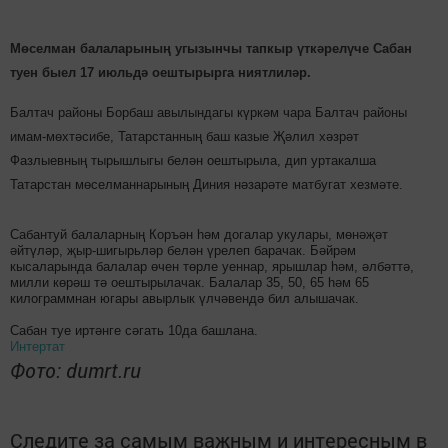
Мөселман балаларының угызынчы тапкыр үткәрелүче Сабан
туен быел 17 июльдә оештырырга ниятлиләр.
Балтач районы Борбаш авылындагы күркәм чара Балтач районы
имам-мөхтәсибе, Татарстанның баш казые Җәлил хәзрәт
Фазлыевның тырышлыгы белән оештырыла, дип уртакалша
Татарстан мөселманнарының Диния нәзарәте матбугат хезмәте.
Сабантуй балаларның Коръән һәм догалар укулары, мөнәҗәт
әйтүләр, җыр-шигырьләр белән үрелеп барачак. Бәйрәм
кысаларында балалар өчен төрле уеннар, ярышлар һәм, әлбәттә,
милли көрәш тә оештырылачак. Балалар 35, 50, 65 һәм 65
килограммнан югары авырлык үлчәвендә бил алышачак.
Сабан туе иртәнге сәгать 10да башлана.
Интертат
Фото: dumrt.ru
Следите за самым важным и интересным в