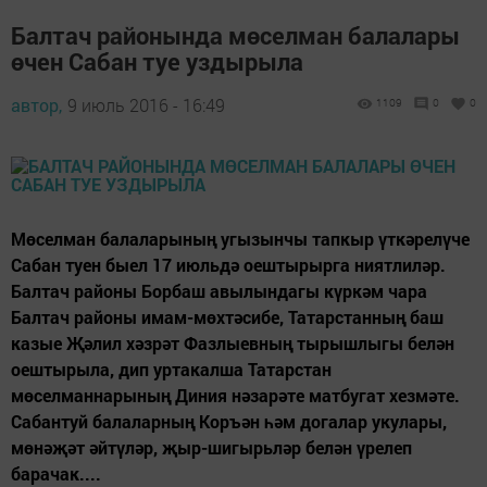
Балтач районында мөселман балалары
өчен Сабан туе уздырыла
автор,
9 июль 2016 - 16:49
1109
0
0
Мөселман балаларының угызынчы тапкыр үткәрелүче
Сабан туен быел 17 июльдә оештырырга ниятлиләр.
Балтач районы Борбаш авылындагы күркәм чара
Балтач районы имам-мөхтәсибе, Татарстанның баш
казые Җәлил хәзрәт Фазлыевның тырышлыгы белән
оештырыла, дип уртакалша Татарстан
мөселманнарының Диния нәзарәте матбугат хезмәте.
Сабантуй балаларның Коръән һәм догалар укулары,
мөнәҗәт әйтүләр, җыр-шигырьләр белән үрелеп
барачак....