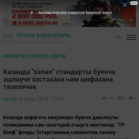
5
Автоматическое закрытие баннера через
ТЕЛӘЧЕ ЯҢАЛЫКЛАРЫ
18+
"Теләче" газетасы - Теләче районы
НОВОСТИ СО ВСЕГО СВЕТА
Казанда "хәләл" стандарты буенча
эшләүче хастаханә һәм шифаханә
төзеләчәк
автор,
9 июль 2016 - 17:01
1277
0
0
Казанда шәригать кануннары буенча дәвалаучы
поликлиника һәм санаторий ачырга ниятлиләр. "ТР
Вакф" фонды Татарстанның сәламәтлек саклау