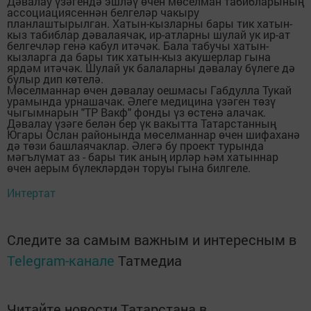
Дәвалау үзәгендә эшләү өчен мөселман табибларының
ассоциациясеннән белгеләр чакыру
планлаштырылган. Хатын-кызларны бары тик хатын-
кыз табиблар дәвалаячак, ир-атларны шулай ук ир-ат
белгечләр генә кабул итәчәк. Бала табучы хатын-
кызларга да бары тик хатын-кыз акушерлар гына
ярдәм итәчәк. Шулай ук балаларны дәвалау бүлеге дә
булыр дип көтелә.
Мөселманнар өчен дәвалау оешмасы Габдулла Тукай
урамында урнашачак. Әлеге медицина үзәген төзү
чыгымнарын "ТР Вакф" фонды үз өстенә алачак.
Дәвалау үзәге белән бер үк вакытта Татарстанның
Югары Ослан районында мөселманнар өчен шифаханә
дә төзи башлаячаклар. Әлегә бу проект турында
мәгълүмат аз - бары тик аның ирләр һәм хатыннар
өчен аерым бүлекләрдән торуы гына билгеле.
Интертат
Следите за самым важным и интересным в
Telegram-канале
Татмедиа
Читайте новости Татарстана в