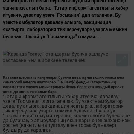
министрлыгы белән берлектә шундый проект өстендә
эшчәнлек алып бара. "Татар-информ" агентлыгы хәбәр
итүенчә, дәвалау үзәге "Госмания" дип аталачак. Бу
үзәктә амбулатор дәвалау алырга, вакцинация
ясатырга, лаборатория тикшеренүләре узарга мөмкин
булачак. Шулай ук "Госманиядә" гомуми...
Казанда шәригать кануннары буенча дәвалаучы поликлиника һәм
санаторий ачырга ниятлиләр. "ТР Вакф" фонды Татарстанның
сәламәтлек саклау министрлыгы белән берлектә шундый проект
өстендә эшчәнлек алып бара.
"Татар-информ" агентлыгы хәбәр итүенчә, дәвалау
үзәге "Госмания" дип аталачак. Бу үзәктә амбулатор
дәвалау алырга, вакцинация ясатырга, лаборатория
тикшеренүләре узарга мөмкин булачак. Шулай ук
"Госманиядә" гомуми терапия, косметология бүлекләре
дә булачак, ә авыруларның якыннары өчен ашханә һәм
хостел (вакытлыча тукталу өчен торак бүлмәләр)
булдыру да каралган.