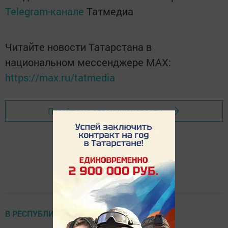
Telegram-канале
Татмедиа
Читайте новости Татарстана в
национальном мессенджере MАХ:
https://max.ru/tatmedia
Перейти на страницу новости
В РЕСПУБЛИКЕ