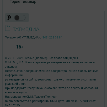
Төрле темалар
Телефон АО «ТАТМЕДИА»:
(843) 222 09 84
18+
© 2011 - 2026. Теләче (Тюлячи). Все права защищены.
© ТАТМЕДИА. Все материалы, размещенные на сайте, защищены
законом.
Перепечатка, воспроизведение и распространение в любом объеме
информации,
размещенной на сайте, возможна только с письменного согласия
редакций СМИ.
При поддержке Республиканского агентства по печати и массовым
коммуникациям.
Наименование СМИ: Теләче (Тюлячи)
№ свидетельства о регистрации СМИ, дата: ЭЛ № ФС 77-90169 от
07.10.2025