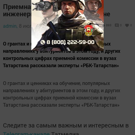
Приемная кампания в вузы РТ:
инженеры и врачи выросли в цене
admin,
8 июль 2016 - 14:45
893
0
0
О грантах и ценниках на обучение, популярных
направлениях у абитуриентов в этом году, и других
контрольных цифрах приемной комиссии в вузах
Татарстана рассказали эксперты «РБК-Татарстан»
О грантах и ценниках на обучение, популярных
направлениях у абитуриентов в этом году, и других
контрольных цифрах приемной комиссии в вузах
Татарстана рассказали эксперты «РБК-Татарстан»
Следите за самым важным и интересным в
Telegram-канале
Татмедиа