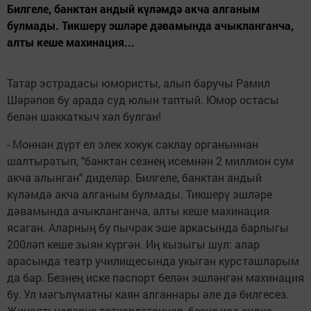
Билгеле, банктан андый күләмдә акча алганым
булмады. Тикшерү эшләре дәвамында ачыкланганча,
алты кеше махинация...
Татар эстрадасы юмористы, алып баручы Рамил
Шәрәпов бу арада суд юлын таптый. Юмор остасы
белән шаккаткыч хәл булган!
- Моннан дүрт ел элек хокук саклау органыннан
шалтыратып, "банктан сезнең исемнән 2 миллион сум
акча алынган" диделәр. Билгеле, банктан андый
күләмдә акча алганым булмады. Тикшерү эшләре
дәвамында ачыкланганча, алты кеше махинация
ясаган. Аларның бу пычрак эше аркасында барлыгы
200ләп кеше зыян күргән. Иң кызыгы шул: алар
арасында театр училищесында укыган курсташларым
да бар. Безнең иске паспорт белән эшләнгән махинация
бу. Ул мәгълүматны каян алганнары әле дә билгесез.
Җинаятьчеләрне тоткарлаганнар, безне исә судка