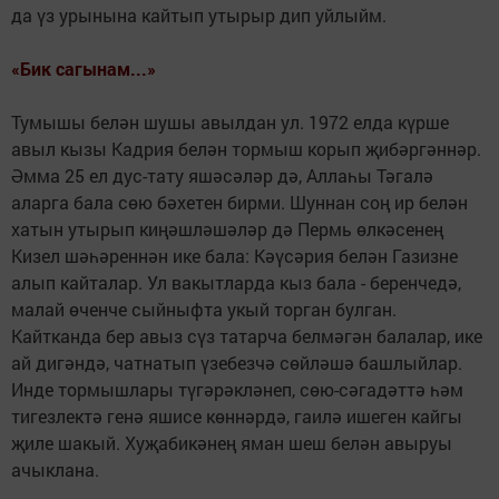
да үз урынына кайтып утырыр дип уйлыйм.
«Бик сагынам...»
Тумышы белән шушы авылдан ул. 1972 елда күрше
авыл кызы Кадрия белән тормыш корып җибәргәннәр.
Әмма 25 ел дус-тату яшәсәләр дә, Аллаһы Тәгалә
аларга бала сөю бәхетен бирми. Шуннан соң ир белән
хатын утырып киңәшләшәләр дә Пермь өлкәсенең
Кизел шәһәреннән ике бала: Кәүсәрия белән Газизне
алып кайталар. Ул вакытларда кыз бала - беренчедә,
малай өченче сыйныфта укый торган булган.
Кайтканда бер авыз сүз татарча белмәгән балалар, ике
ай дигәндә, чатнатып үзебезчә сөйләшә башлыйлар.
Инде тормышлары түгәрәкләнеп, сөю-сәгадәттә һәм
тигезлектә генә яшисе көннәрдә, гаилә ишеген кайгы
җиле шакый. Хуҗабикәнең яман шеш белән авыруы
ачыклана.