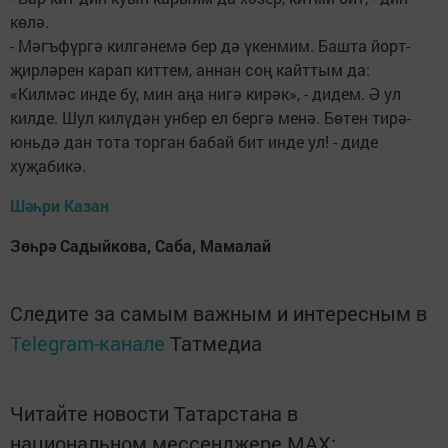
көлә.
- Мәгъфүргә килгәнемә бер дә үкенмим. Башта йорт-
җирләрен карап киттем, аннан соң кайттым да:
«Килмәс инде бу, мин аңа нигә кирәк», - дидем. Ә ул
килде. Шул килүдән унбер ел бергә менә. Бөтен тирә-
юньдә дан тота торган бабай бит инде ул! - диде
хуҗабикә.
Шәһри Казан
Зөһрә Садыйкова, Саба, Мамалай
Следите за самым важным и интересным в
Telegram-канале
Татмедиа
Читайте новости Татарстана в
национальном мессенджере MАХ: