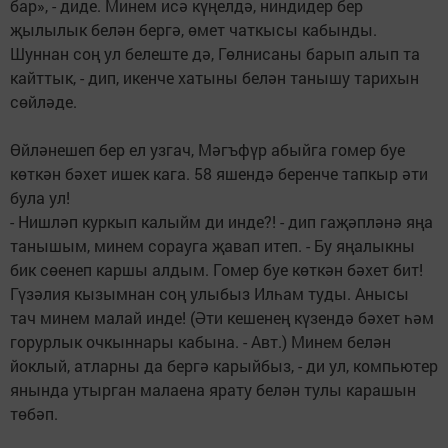
бар», - диде. Минем исә күңелдә, ниндидер бер
җылылык белән бергә, өмет чаткысы кабынды.
Шуннан соң ул белеште дә, Гөлнисаны барып алып та
кайттык, - дип, икенче хатыны белән танышу тарихын
сөйләде.
Өйләнешеп бер ел узгач, Мәгъфүр абыйга гомер буе
көткән бәхет ишек кага. 58 яшендә беренче тапкыр әти
була ул!
- Нишләп куркып калыйм ди инде?! - дип гаҗәпләнә яңа
танышым, минем сорауга җавап итеп. - Бу яңалыкны
бик сөенеп каршы алдым. Гомер буе көткән бәхет бит!
Гүзәлия кызымнан соң улыбыз Илһам туды. Анысы
тач минем малай инде! (Әти кешенең күзендә бәхет һәм
горурлык очкыннары кабына. - Авт.) Минем белән
йоклый, атларны да бергә карыйбыз, - ди ул, компьютер
янында утырган малаена ярату белән тулы карашын
төбәп.