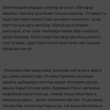
Әлеге вакыйгалардан соң бер ел узгач, Мәгъфүр
абыйны Гөлниса апа белән таныштыралар. Ул вакытта
инде Кәүсәрия белән Газиз дә канат ныгытып, туган
йорттан шәһәргә китәләр. Шулай да әтиләрен
онытмый, атна саен гаиләләре белән бергә кайтып,
кунак булалар. Бүген инде Мәгъфүр абыйның бәхете
түм-түгәрәк - дүрт бала әтисе генә түгел, ике оныкка
бабай да әле ул.
- Ялгызлык бик авыр икән. Балалар кайта-китә йөрсә
дә, үземә ямансу иде. Ул елны Кукмара ягыннан
авылга шабашкага егетләр килде. Кичләрен шулар
янына барып утыра идем. Беркөнне Ринат дигәненә
күңелемне бушаттым да, «Берәр яхшы кеше булса,
кавышыр идек», - дигән ниятемне әйттем. Ул да миңа:
«Бездә бер хатын бар барын да, тик аның ике баласы