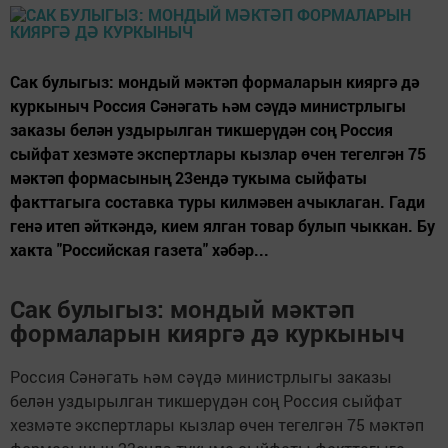
Сак булыгыз: мондый мәктәп формаларын кияргә дә
куркыныч Россия Сәнәгать һәм сәүдә министрлыгы
заказы белән уздырылган тикшерүдән соң Россия
сыйфат хезмәте экспертлары кызлар өчен тегелгән 75
мәктәп формасының 23ендә тукыма сыйфаты
факттагыга составка туры килмәвен ачыклаган. Гади
генә итеп әйткәндә, кием ялган товар булып чыккан. Бу
хакта "Российская газета" хәбәр...
Сак булыгыз: мондый мәктәп
формаларын кияргә дә куркыныч
Россия Сәнәгать һәм сәүдә министрлыгы заказы
белән уздырылган тикшерүдән соң Россия сыйфат
хезмәте экспертлары кызлар өчен тегелгән 75 мәктәп