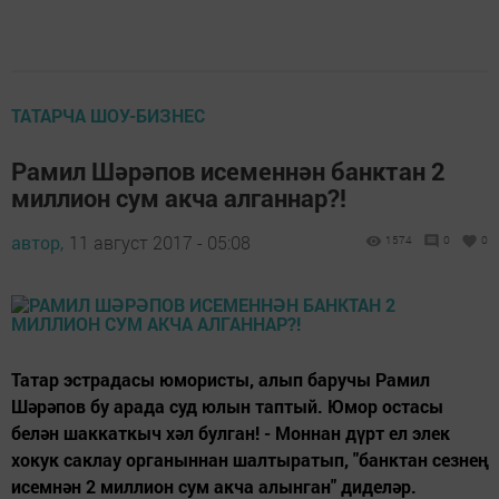
ТАТАРЧА ШОУ-БИЗНЕС
Рамил Шәрәпов исеменнән банктан 2
миллион сум акча алганнар?!
автор,
11 август 2017 - 05:08
1574
0
0
Татар эстрадасы юмористы, алып баручы Рамил
Шәрәпов бу арада суд юлын таптый. Юмор остасы
белән шаккаткыч хәл булган! - Моннан дүрт ел элек
хокук саклау органыннан шалтыратып, "банктан сезнең
исемнән 2 миллион сум акча алынган" диделәр.