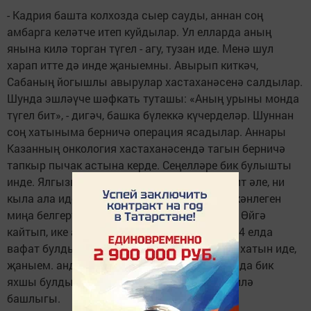
- Кадрия башта колхозда сыер сауды, аннан соң
амбарга келәтче итеп куйдылар. Ул елларда аның
янына килә торган түгел - агу, тузан иде. Менә шул
харап итте дә инде җаныемны. Авырып киткәч,
Сабаның йогышлы авырулар хастаханәсенә салдылар.
Шунда эшләүче шәфкать туташы: «Аның урыны монда
түгел бит», - дигәч, башка бүлеккә күчерделәр. Шуннан
соң хатыныма берничә операция ясадылар. Аннары
Казанның онкология хастаханәсендә тагын берничә
тапкыр пычак астына керде. Сеңелләре бик булышты
инде. Ялгызым, кулымда ике бала да бар бит әле, ни
кыла ала идем? Хәленең никадәрле авыр икәнлеген
миңа белгертмәсәләр дә, чамаладым инде. Өйгә
кайтып, ике ай да өч көн яшәде, бичара. 2004 елда
вафат булды. Бик сагынам үзен. Бик сабыр хатын иде,
җаныем. андыйлар сирәк хәзер. Туганнары да бик
яхшы булды, - дип хатирәләрен яңартты гаилә
башлыгы.