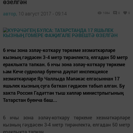
өзелгән
автор,
10 август 2017 - 09:14
1084
0
0
6 нчы зона эзләү-коткару төркеме хезмәткәрләре
кызның гәүдәсен 3-4 метр тирәнлектә, елгадан 50 метр
ераклыкта тапкан. 6 нчы зона эзләү-коткару төркеме
һәм Кече суднолар буенча дәүләт инспекциясе
хезмәткәрләре Яр Чаллыда Мәләкәс елгасыннан 17
яшьлек кызның суга баткан гәүдәсен табып алган. Бу
хакта Россия Гадәттән тыш хәлләр министрлыгының
Татарстан буенча баш...
6 нчы зона эзләү-коткару төркеме хезмәткәрләре
кызның гәүдәсен 3-4 метр тирәнлектә, елгадан 50 метр
ераклыкта тапкан.