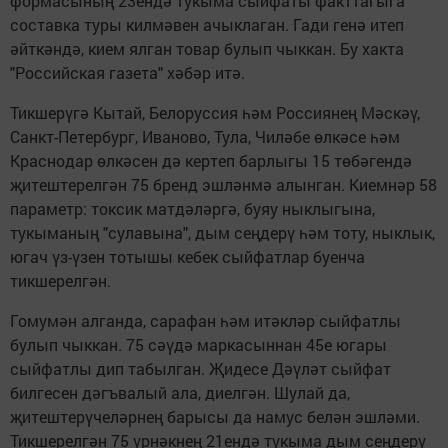
формасының 23ендә тукыма сыйфаты факттагыга
составка туры килмәвен ачыклаган. Гади генә итеп
әйткәндә, кием ялган товар булып чыккан. Бу хакта
"Российская газета" хәбәр итә.
Тикшерүгә Кытай, Белоруссия һәм Россиянең Мәскәү,
Санкт-Петербург, Иваново, Тула, Чиләбе өлкәсе һәм
Краснодар өлкәсен дә кертеп барлыгы 15 төбәгендә
җитештерелгән 75 бренд эшләнмә алынган. Киемнәр 58
параметр: токсик матдәләргә, буяу ныклыгына,
тукыманың "сулавына", дым сеңдерү һәм тоту, ныклык,
югач үз-үзен тотышы кебек сыйфатлар буенча
тикшерелгән.
Гомумән алганда, сарафан һәм итәкләр сыйфатлы
булып чыккан. 75 сәүдә маркасыннан 45е югары
сыйфатлы дип табылган. Җидесе Дәүләт сыйфат
билгесен дәгъвалый ала, диелгән. Шулай да,
җитештерүчеләрнең барысы да намус белән эшләми.
Тикшерелгән 75 үрнәкнең 21ендә тукыма дым сеңдерү