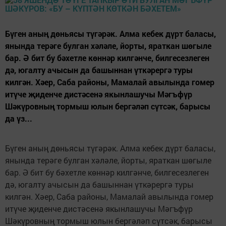
Бүген аның дөньясы түгәрәк. Алма кебек дүрт баласы,
янында терәге булган хәләле, йорты, яраткан шөгыле
бар. Ә бит бу бәхетле көннәр килгәнче, билгесезлеген
дә, югалту ачысын да башыннан үткәрергә туры
килгән. Хәер, Саба районы, Мамалай авылында гомер
итүче җиденче дистәсенә якынлашучы Мәгъфүр
Шәкүровның тормыш юлын бергәләп сүтсәк, барысы
да үз...
Бүген аның дөньясы түгәрәк. Алма кебек дүрт баласы,
янында терәге булган хәләле, йорты, яраткан шөгыле
бар. Ә бит бу бәхетле көннәр килгәнче, билгесезлеген
дә, югалту ачысын да башыннан үткәрергә туры
килгән. Хәер, Саба районы, Мамалай авылында гомер
итүче җиденче дистәсенә якынлашучы Мәгъфүр
Шәкүровның тормыш юлын бергәләп сүтсәк, барысы