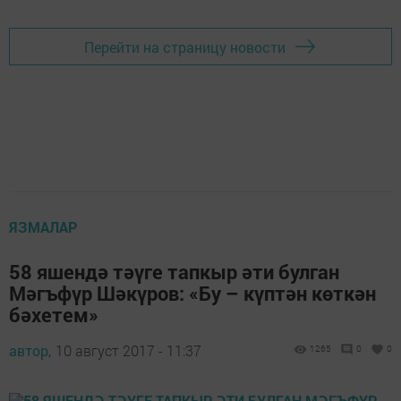
Перейти на страницу новости
ЯЗМАЛАР
58 яшендә тәүге тапкыр әти булган
Мәгъфүр Шәкүров: «Бу – күптән көткән
бәхетем»
автор,
10 август 2017 - 11:37
1265
0
0