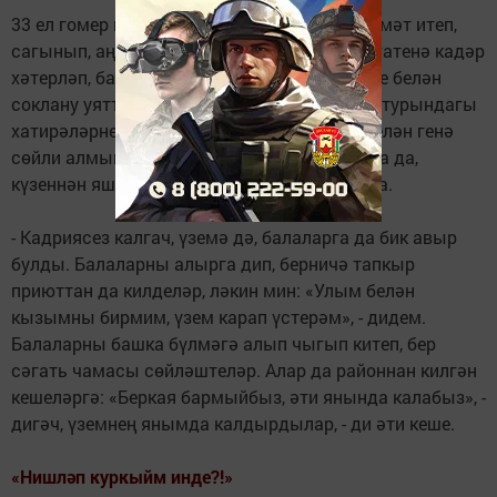
33 ел гомер иткән хатынын бик яратып, хөрмәт итеп,
сагынып, аңа бәйле вакыйгаларны көне-сәгатенә кадәр
хәтерләп, барысын да төгәл әйтеп бәян итүе белән
соклану уятты Мәгъфүр абый миндә. Аның турындагы
хатирәләрне барлаганда да тыныч күңел белән генә
сөйли алмый ул. Күңелдәге яралары кузгала да,
күзеннән яшь тамчылары булып бәреп чыга.
- Кадриясез калгач, үземә дә, балаларга да бик авыр
булды. Балаларны алырга дип, берничә тапкыр
приюттан да килделәр, ләкин мин: «Улым белән
кызымны бирмим, үзем карап үстерәм», - дидем.
Балаларны башка бүлмәгә алып чыгып китеп, бер
сәгать чамасы сөйләштеләр. Алар да районнан килгән
кешеләргә: «Беркая бармыйбыз, әти янында калабыз», -
дигәч, үземнең янымда калдырдылар, - ди әти кеше.
«Нишләп куркыйм инде?!»