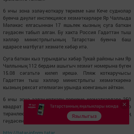
6 нчы зона эзләү-коткару төркеме һәм Кече суднолар
буенча дәүләт инспекциясе хезмәткәрләре Яр Чаллыда
Мәләкәс елгасыннан 17 яшьлек кызның суга баткан
гәүдәсен табып алган. Бу хакта Россия Гадәттән тыш
хәлләр министрлыгының Татарстан буенча баш
идарәсе матбугат хезмәте хәбәр итә.
Суга баткан кыз турындагы хәбәр Тукай районы һәм Яр
Чаллының 112 бердәм ашыгыч хезмәт номерына бүген
15.08 сәгатьтә килеп ирешә. Пляж коткаручысы
Гадәттән тыш хәлләр министрлыгы хезмәткәренә
кызның рөхсәт ителмәгән урында коенганын әйткән.
6 нчы зона эзләү-коткару төркеме хезмәткәрләре 250
квадрат метр су төбен тикшергән һәм 3-4 метр
Татарстанның яңалыклары монда
тирәнлектә, елгадан 50 метр ераклыкта кызның
Язылыгыз
гәүдәсен тапкан.
http://tatar-inform.tatar