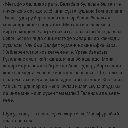
- Мәгъфүр балалар ярата. Балабыз буласын белгәч тә,
ничек кенә сөенде әле! - дип сүзгә кушыла Гөлниса апа.
- Бала тудыру йортыннан шарлар белән бизәлгән
машинада килеп алды бит! Мин аңа ике баламны
ияртеп килдем. Хәзерге вакытта олы кызыбыз да улы
белән безнең янда яши. Мәгъфүр аларны да какмады-
сукмады. Улыбыз Зөлфәт җиденче сыйныфка бара.
Җәйләрен ул колхоз көтүен көтә. Уртак балабыз
Гүзәлияне алып кайтканда, миңа 36 яшь иде. Моңа
кадәрге ирләремнең берсе дә бала тудыру йортыннан
килеп алмады. Беренче иремнән аерылып, 11 ел ялгыз
яшәдем. Икенчегә чыккан идем, анысы үлде. Кыскасы,
таныштырдылар да менә шулай килеп «кунакладым»
да инде мин, - дип сүзен тәмамлый Гөлниса апа, көлә-
көлә.
Шул ук минутта аның сүзен җор телле Мәгъфүр абый
эләктереп ала:
- Бар кит дип куып карыйм да хәзер, китми бит, - дип