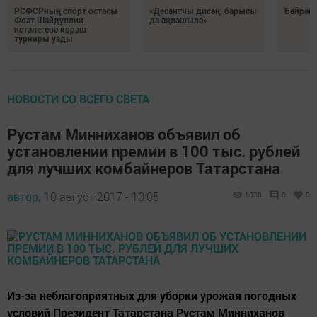
РСФСРның спорт остасы
«Десантчы дисәң, барысы
Бәйрәм
Фоат Шайдуллин
да аңлашыла»
истәлегенә көрәш
турниры узды
НОВОСТИ СО ВСЕГО СВЕТА
Рустам Минниханов объявил об
установлении премии в 100 тыс. рублей
для лучших комбайнеров Татарстана
автор,
10 август 2017 - 10:05
1038
0
0
Из-за неблагоприятных для уборки урожая погодных
условий Президент Татарстана Рустам Минниханов