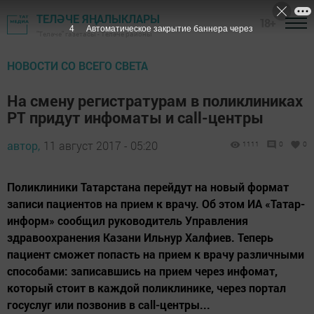
ТЕЛӘЧЕ ЯҢАЛЫКЛАРЫ
18+
3
Автоматическое закрытие баннера через
"Теләче" газетасы - Теләче районы
НОВОСТИ СО ВСЕГО СВЕТА
На смену регистратурам в поликлиниках
РТ придут инфоматы и call-центры
автор,
11 август 2017 - 05:20
1111
0
0
Поликлиники Татарстана перейдут на новый формат
записи пациентов на прием к врачу. Об этом ИА «Татар-
информ» сообщил руководитель Управления
здравоохранения Казани Ильнур Халфиев. Теперь
пациент сможет попасть на прием к врачу различными
способами: записавшись на прием через инфомат,
который стоит в каждой поликлинике, через портал
госуслуг или позвонив в call-центры...