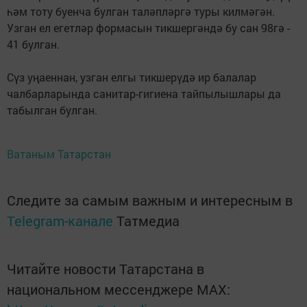
һәм тоту буенча булган таләпләргә туры килмәгән.
Узган ел егетләр формасын тикшергәндә бу сан 98гә -
41 булган.
Сүз уңаеннан, узган елгы тикшерүдә ир балалар
чалбарларында санитар-гигиена тайпылышлары да
табылган булган.
Ватаным Татарстан
Следите за самым важным и интересным в
Telegram-канале
Татмедиа
Читайте новости Татарстана в
национальном мессенджере MАХ: