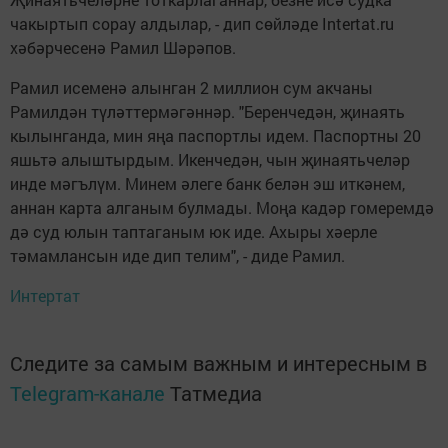
чакыртып сорау алдылар, - дип сөйләде Intertat.ru
хәбәрчесенә Рамил Шәрәпов.
Рамил исеменә алынган 2 миллион сум акчаны
Рамилдән түләттермәгәннәр. "Беренчедән, җинаять
кылынганда, мин яңа паспортлы идем. Паспортны 20
яшьтә алыштырдым. Икенчедән, чын җинаятьчеләр
инде мәгълүм. Минем әлеге банк белән эш иткәнем,
аннан карта алганым булмады. Моңа кадәр гомеремдә
дә суд юлын таптаганым юк иде. Ахыры хәерле
тәмамлансын иде дип телим", - диде Рамил.
Интертат
Следите за самым важным и интересным в
Telegram-канале
Татмедиа