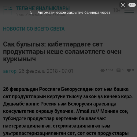
ТЕЛӘЧЕ ЯҢАЛЫКЛАРЫ
18+
4
Автоматическое закрытие баннера через
"Теләче" газетасы - Теләче районы
НОВОСТИ СО ВСЕГО СВЕТА
Сак булыгыз: кибетләрдәге сөт
продуктлары кеше сәламәтлеге өчен
куркыныч
автор,
26 февраль 2018 - 07:01
1074
0
0
26 февральдән Россиягә Белорусиядән сөт һәм башка
сөт продуктларын кертүне тыючу закон үз көченә керә.
Дүшәмбе көнне Россия һәм Белорусия арасында
консультатив очрашу булачак. //mail.ru// Моннан соң
түбәндәге продуктлар кертелми башлаячак:
пастеризацияләнгән, стерилизацияләнгән һәм
ультрапастеризацияләнгән сөт, сөт өсте продуктлары