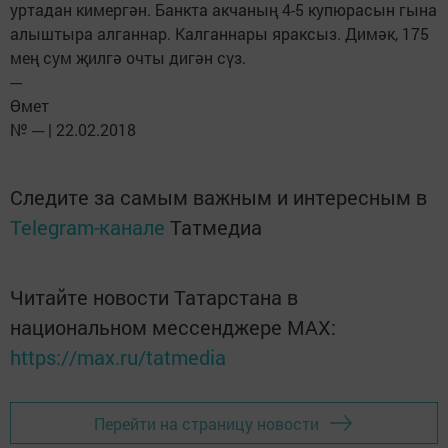
уртадан кимергән. Банкта акчаның 4-5 купюрасын гына
алыштыра алганнар. Калганнары яраксыз. Димәк, 175
мең сум җилгә очты дигән сүз.
---
Өмет
№ --- | 22.02.2018
Следите за самым важным и интересным в
Telegram-канале
Татмедиа
Читайте новости Татарстана в
национальном мессенджере MАХ:
https://max.ru/tatmedia
Перейти на страницу новости