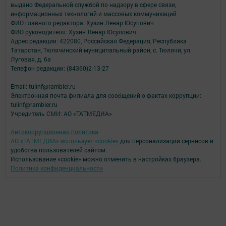
выдано Федеральной службой по надзору в сфере связи,
информационных технологий и массовых коммуникаций
ФИО главного редактора: Хузин Ленар Юсупович
ФИО руководителя: Хузин Ленар Юсупович
Адрес редакции: 422080, Российская Федерация, Республика
Татарстан, Тюлячинский муниципальный район, с. Тюлячи, ул.
Луговая, д. 6а
Телефон редакции: (84360)2-⁠13-⁠27
Email: tulinf@rambler.ru
Электронная почта филиала для сообщений о фактах коррупции:
tulinf@rambler.ru
Учредитель СМИ: АО «ТАТМЕДИА»
Антикоррупционная политика
АО «ТАТМЕДИА» использует «cookie»
для персонализации сервисов и
удобства пользователей сайтом.
Использование «cookie» можно отменить в настройках браузера.
Политика конфиденциальности