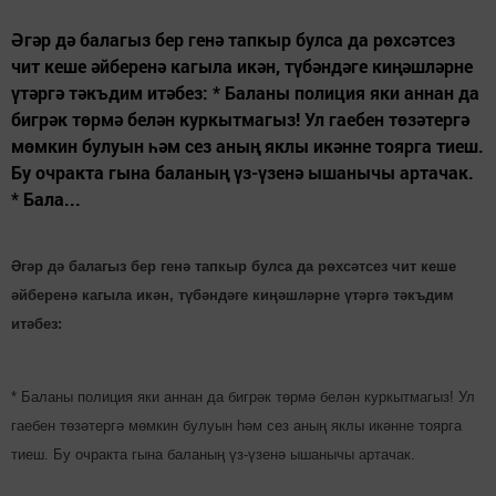
Әгәр дә балагыз бер генә тапкыр булса да рөхсәтсез
чит кеше әйберенә кагыла икән, түбәндәге киңәшләрне
үтәргә тәкъдим итәбез: * Баланы полиция яки аннан да
бигрәк төрмә белән куркытмагыз! Ул гаебен төзәтергә
мөмкин булуын һәм сез аның яклы икәнне тоярга тиеш.
Бу очракта гына баланың үз-үзенә ышанычы артачак.
* Бала...
Әгәр дә балагыз бер генә тапкыр булса да рөхсәтсез чит кеше
әйберенә кагыла икән, түбәндәге киңәшләрне үтәргә тәкъдим
итәбез:
* Баланы полиция яки аннан да бигрәк төрмә белән куркытмагыз! Ул
гаебен төзәтергә мөмкин булуын һәм сез аның яклы икәнне тоярга
тиеш. Бу очракта гына баланың үз-үзенә ышанычы артачак.