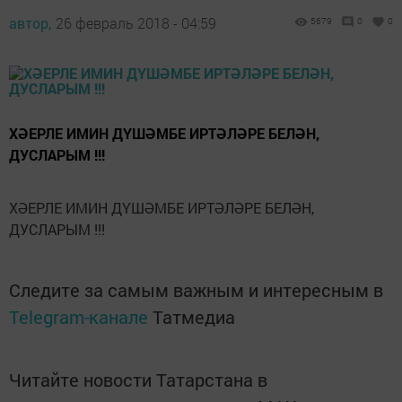
автор,
26 февраль 2018 - 04:59
5679
0
0
ХӘЕРЛЕ ИМИН ДҮШӘМБЕ ИРТӘЛӘРЕ БЕЛӘН,
ДУСЛАРЫМ !!!
ХӘЕРЛЕ ИМИН ДҮШӘМБЕ ИРТӘЛӘРЕ БЕЛӘН,
ДУСЛАРЫМ !!!
Следите за самым важным и интересным в
Telegram-канале
Татмедиа
Читайте новости Татарстана в