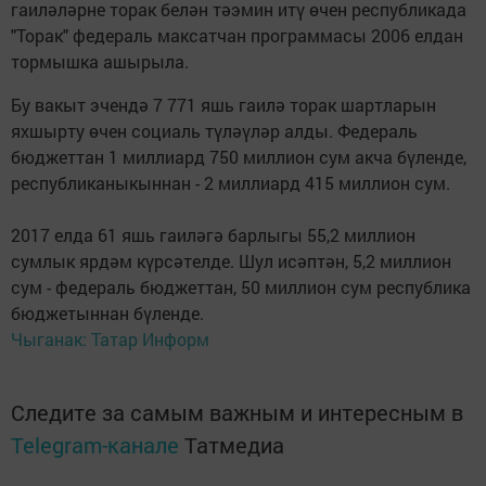
гаиләләрне торак белән тәэмин итү өчен республикада
"Торак" федераль максатчан программасы 2006 елдан
тормышка ашырыла.
Бу вакыт эчендә 7 771 яшь гаилә торак шартларын
яхшырту өчен социаль түләүләр алды. Федераль
бюджеттан 1 миллиард 750 миллион сум акча бүленде,
республиканыкыннан - 2 миллиард 415 миллион сум.
2017 елда 61 яшь гаиләгә барлыгы 55,2 миллион
сумлык ярдәм күрсәтелде. Шул исәптән, 5,2 миллион
сум - федераль бюджеттан, 50 миллион сум республика
бюджетыннан бүленде.
Чыганак: Татар Информ
Следите за самым важным и интересным в
Telegram-канале
Татмедиа