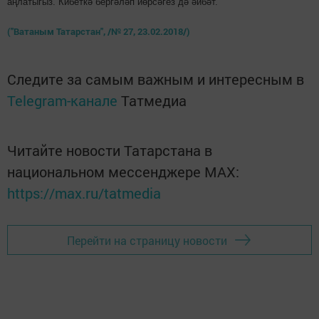
аңлатыгыз. Кибеткә бергәләп йөрсәгез дә әйбәт.
("Ватаным Татарстан", /№ 27, 23.02.2018/)
Следите за самым важным и интересным в
Telegram-канале
Татмедиа
Читайте новости Татарстана в
национальном мессенджере MАХ:
https://max.ru/tatmedia
Перейти на страницу новости