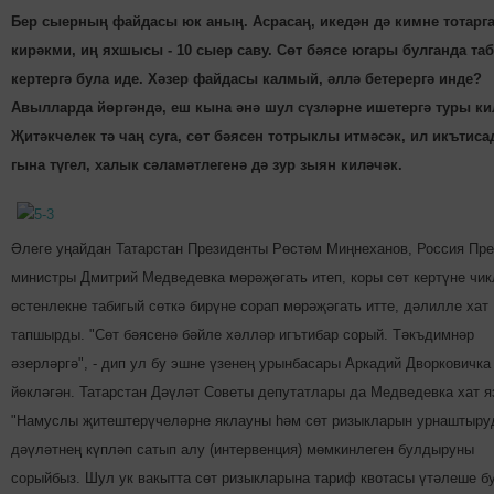
Бер сыерның файдасы юк аның. Асрасаң, икедән дә кимне тотарг
кирәкми, иң яхшысы - 10 сыер саву. Сөт бәясе югары булганда т
кертергә була иде. Хәзер файдасы калмый, әллә бетерергә инде?
Авылларда йөргәндә, еш кына әнә шул сүзләрне ише­тер­гә туры ки
Җитәк­челек тә чаң суга, сөт бәясен тотрыклы итмәсәк, ил икътис
гына түгел, халык сәламәтлегенә дә зур зыян киләчәк.
Әлеге уңайдан Татарстан Президенты Рөстәм Миңнеханов, Россия Пре
министры Дмитрий Медведевка мөрәҗәгать итеп, коры сөт кертүне чик
өстенлекне табигый сөткә бирүне сорап мөрәҗәгать итте, дәлилле хат
тапшырды. "Сөт бәясенә бәйле хәлләр игътибар сорый. Тәкъдимнәр
әзерләргә", - дип ул бу эшне үзенең урынбасары Аркадий Дворковичка
йөкләгән. Татарстан Дәүләт Советы депутатлары да Медведевка хат я
"Намуслы җитештерүче­ләр­не яклауны һәм сөт ризыкларын урнаштыру
дәүләтнең күпләп сатып алу (интервенция) мөмкин­леген булдыруны
сорыйбыз. Шул ук вакытта сөт ризыкларына тариф квотасы үтәлеше б