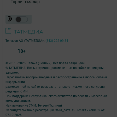
Төрле темалар
Телефон АО «ТАТМЕДИА»:
(843) 222 09 84
18+
© 2011 - 2026. Теләче (Тюлячи). Все права защищены.
© ТАТМЕДИА. Все материалы, размещенные на сайте, защищены
законом.
Перепечатка, воспроизведение и распространение в любом объеме
информации,
размещенной на сайте, возможна только с письменного согласия
редакций СМИ.
При поддержке Республиканского агентства по печати и массовым
коммуникациям.
Наименование СМИ: Теләче (Тюлячи)
№ свидетельства о регистрации СМИ, дата: ЭЛ № ФС 77-90169 от
07.10.2025