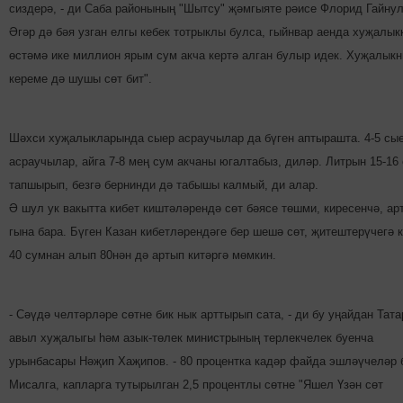
сиздерә, - ди Саба районының "Шыт­су" җәмгыяте рәисе Флорид Гайнул
Әгәр дә бәя узган елгы кебек тотрыклы булса, гыйнвар аенда хуҗалык
өстәмә ике миллион ярым сум акча кертә алган булыр идек. Хуҗалыкн
кереме дә шушы сөт бит".
Шәхси хуҗалыкларында сыер асраучылар да бүген аптырашта. 4-5 сы
асраучылар, айга 7-8 мең сум акчаны югалтабыз, диләр. Литрын 15-16
тапшырып, безгә бернинди дә табышы калмый, ди алар.
Ә шул ук вакытта кибет киштә­ләрендә сөт бәясе төшми, кире­сенчә, ар
гына бара. Бүген Казан кибетләрендәге бер шешә сөт, җитештерүчегә к
40 сумнан алып 80нән дә артып китәргә мөмкин.
- Сәүдә челтәрләре сөтне бик нык арттырып сата, - ди бу уңайдан Тата
авыл хуҗалыгы һәм азык-төлек министрының терлекчелек буенча
урынбасары Нәҗип Хаҗипов. - 80 процентка кадәр файда эшләүчеләр 
Мисалга, капларга тутырылган 2,5 процентлы сөтне "Яшел Үзән сөт