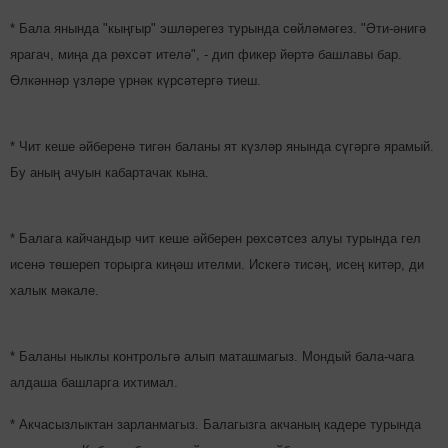
* Бала янында "кыңгыр" эшләрегез турында сөйләмәгез. "Әти-әнигә
ярагач, миңа да рөхсәт ителә", - дип фикер йөртә башлавы бар.
Өлкәннәр үзләре үрнәк күрсәтергә тиеш.
* Чит кеше әйберенә тигән баланы ят күзләр янында сүгәргә ярамый.
Бу аның ачуын кабартачак кына.
* Балага кайчандыр чит кеше әйберен рөхсәтсез алуы турында гел
исенә төшереп торырга киңәш ителми. Искегә тисәң, исең китәр, ди
халык мәкале.
* Баланы ныклы контрольгә алып маташмагыз. Мондый бала-чага
алдаша башларга ихтимал.
* Акчасызлыктан зарланмагыз. Балагызга акчаның кадере турында