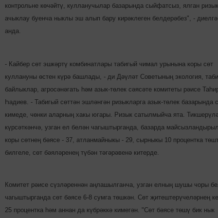
контрольне көчәйтү, кулланучылар базарында сыйфатсыз, ялган ризы
ачыклау буенча ныклы эш алып бару кирәклеген белдерә­без", - диелгә
анда.
- Кайбер сөт эшкәртү комбинатлары табигый чимал урынына коры сөт
куллануны өстен күрә баш­лады, - ди Дәүләт Советының экология, таб
байлыклар, аг­ро­сәнәгать һәм азык-төлек сәясәте комитеты рәисе Таһи
Һадиев. - Табигый сөттән эшләнгән ризык­ларга азык-төлек базарында 
кимеде, чөнки аларның хакы югары. Ризык сатылмыйча ята. Тикшерүл
күрсәткәнчә, узган ел белән чагыштырганда, базарда майсызландыры
коры сөтнең бәясе - 37, атланмайныкы - 29, сырныкы 10 процентка төшт
билгеле, сөт бәяләренең түбән тәгәрәвенә китерде.
Комитет рәисе сүзләреннән аңлашылганча, узган елның шушы чоры б
чагыштырганда сөт бәясе 6-8 сумга төшкән. Сөт җитештерүчеләрнең к
25 процентка һәм аннан да күбрәккә кимегән. "Сөт бәясе төшү бик нык