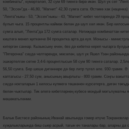
комбинаты", күмәртәләп, 32 сум 69 тиенгә бирә икән. Шул ук сөт "Лент
50, "Эссен"да - 46,80, "Магнит" 42,30 сумга сата. Өстәмә хак (наценка)
"Лента"ныкы - 53, "Эссен"ныкы - 43, "Магнит" кибет челтәрендә 29 про
булып чыга. 15 процентлы каймак белән дә шул хәл икән. Бер килосын
сумга алып, "Лента"да 172 сумга саталар. Нәтиҗәдә комбинаттан ките
киштәгә менеп җиткәнче 84 процентка арта да куя. Монысы - министрл
китергән саннар. Кызыксыну өчен, без дә кибеткә кереп чыгарга булды
"Пятерочка" сәүдә челтәрендә, мәсәлән, шул ук Яшел Үзән районында
эшкәртелгән сөтне 3,4-6 процентлысын 58 сум 90 тиенгә саталар. 2,5ле
56,50 сумга. Бер шешә дигәннәре дә бер литр түгел әле. 930 грамм. Ә
каптагысы - 27,50 сум, анысының авырлыгы - 800 грамм. Соңгы вакытт
сәүдә нокталарын 1 килосы күпмегә төшкәнен күрсәтергә, дигән тәкъд
белән чыктылар. Тик әлегә кибетләрнең күбесе мондый мәгълүматны 
мәшә­кать­ләнми.
Балык Бистәсе районының Иванай авылында гомер итүче Токрановлар
хуҗалыкларында биш сыер асрый, тагын өч таналары бар, аларны да 