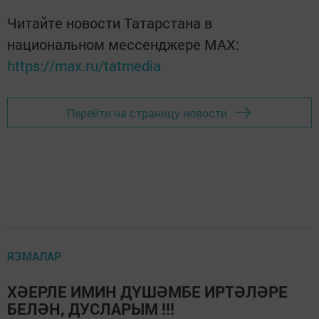
Читайте новости Татарстана в
национальном мессенджере MАХ:
https://max.ru/tatmedia
Перейти на страницу новости
ЯЗМАЛАР
ХӘЕРЛЕ ИМИН ДҮШӘМБЕ ИРТӘЛӘРЕ
БЕЛӘН, ДУСЛАРЫМ !!!