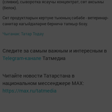
(сливки), сыворотка ясаучы концентрат, сөт аксымы
(белок).
Сөт продуктларын кертүне тыюның сәбәбе - ветеринар-
санитар кагыйдәләрне берничә тапкыр бозу.
Чыганак: Татар Тодау
Следите за самым важным и интересным в
Telegram-канале
Татмедиа
Читайте новости Татарстана в
национальном мессенджере MАХ:
https://max.ru/tatmedia