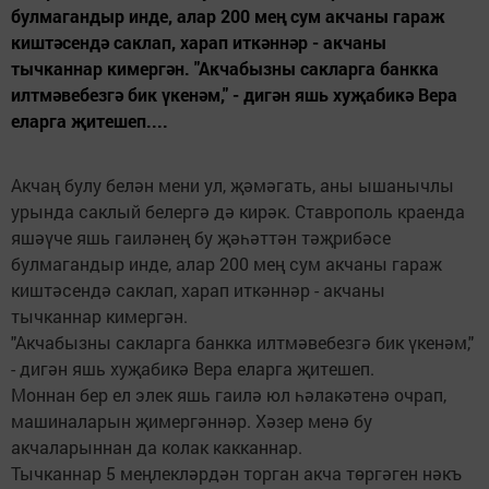
булмагандыр инде, алар 200 мең сум акчаны гараж
киштәсендә саклап, харап иткәннәр - акчаны
тычканнар кимергән. "Акчабызны сакларга банкка
илтмәвебезгә бик үкенәм," - дигән яшь хуҗабикә Вера
еларга җитешеп....
Акчаң булу белән мени ул, җәмәгать, аны ышанычлы
урында саклый белергә дә кирәк. Ставрополь краенда
яшәүче яшь гаиләнең бу җәһәттән тәҗрибәсе
булмагандыр инде, алар 200 мең сум акчаны гараж
киштәсендә саклап, харап иткәннәр - акчаны
тычканнар кимергән.
"Акчабызны сакларга банкка илтмәвебезгә бик үкенәм,"
- дигән яшь хуҗабикә Вера еларга җитешеп.
Моннан бер ел элек яшь гаилә юл һәлакәтенә очрап,
машиналарын җимергәннәр. Хәзер менә бу
акчаларыннан да колак какканнар.
Тычканнар 5 меңлекләрдән торган акча төргәген нәкъ