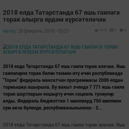
2018 елда Татарстанда 67 яшь гаиләгә
торак алырга ярдәм күрсәтеләчәк
автор,
26 февраль 2018 - 05:31
1215
0
0
2018 елда Татарстанда 67 яшь гаилә торак алачак. Яшь
гаиләләрне торак белән тәэмин итү өчен республикада
"Торак" федераль максатчан программасы 2006 елдан
тормышка ашырыла. Бу вакыт эчендә 7 771 яшь гаилә
торак шартларын яхшырту өчен социаль түләүләр
алды. Федераль бюджеттан 1 миллиард 750 миллион
сум акча бүленде, республиканыкыннан - 2...
2018 елда Татарстанда 67 яшь гаилә торак алачак. Яшь