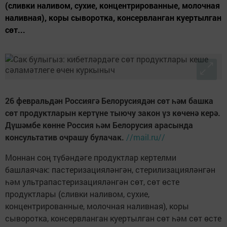
(сливки наливом, сухие, концентрированные, молочная
наливная), коры сыворотка, консервланган куертылган
сөт...
26 февральдән Россиягә Белорусиядән сөт һәм башка
сөт продуктларын кертүне тыючу закон үз көченә керә.
Дүшәмбе көнне Россия һәм Белорусия арасында
консультатив очрашу булачак.
//mail.ru//
Моннан соң түбәндәге продуктлар кертелми
башлаячак: пастеризацияләнгән, стерилизацияләнгән
һәм ультрапастеризацияләнгән сөт, сөт өсте
продуктлары (сливки наливом, сухие,
концентрированные, молочная наливная), коры
сыворотка, консервланган куертылган сөт һәм сөт өсте