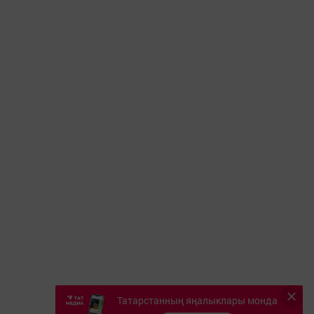
Татарстанның яңалыклары монда