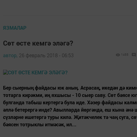
ЯЗМАЛАР
Сөт өсте кемгә эләгә?
автор,
26 февраль 2018 - 06:53
1455
Бер сыерның файдасы юк аның. Асрасаң, икедән дә ким
тотарга кирәкми, иң яхшысы - 10 сыер саву. Сөт бәясе ю
булганда табыш кертергә була иде. Хәзер файдасы калм
әллә бетерергә инде? Авылларда йөргәндә, еш кына әнә 
сүзләрне ише­тер­гә туры килә. Җитәк­челек тә чаң суга, сө
бәясен тотрыклы итмәсәк, ил...