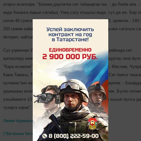
итәргә исәпләре. "Безнең дәүләткә сөт тапшырган юк, - ди Люба апа. -
инде Казанга барып сатабыз. Үзең сату отышлы инде, сүз дә юк. Бер л
сөтне 40 сумга бирәбез. Атланмайның килосы - 400-450, эремчек - 140-
250 грамм каймак - 70 сум. Атнага бер көн киләбез, бер-ике сәгатьтә с
бетереп, кайтып та китәбез".
Сүз уңаеннан Узган ел белән чагыштырганда, бы­ел 10 районда сөт
җитештерү кимегән. Алдагы елда исә ан­дыйлар саны дүртәү генә булг
"Кара исемлек"кә Буа, Кайбыч, Апас, Минзәлә, Чис­тай, Мөслим, Чүпр
Кама Тамагы, Тукай, Мен­­делеевск районнары кергән. "Сөт бәясе төшсә
күләмне һич кенә дә ки­ме­тергә ярамый, - ди Нәҗип Ха­җипов. - Базард
урыныңны югалтасың икән, анда башкалар килеп керәчәк. Бүген сөт­не
үзкыйммәте 13 сумнан баш­лап 18гә кадәр җитә. Тешне кы­сып булса да
түзәргә ки­рәк".
Лилия Нурмөхәммәтова
/
("Ватаным Татарстан", /№ 27, 23.02.2018/)