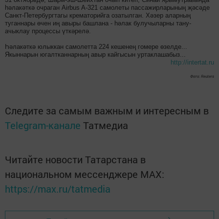
һәлакәткә очраган Airbus A-321 самолеты пассажирларының җәсәде
Санкт-Петербургтагы крематорийга озатылган. Хәзер аларның
туганнары өчен иң авыры башлана - һәлак булучыларны тану-
ачыклау процессы үткәрелә.
Һәлакәткә юлыккан самолетта 224 кешенең гомере өзелде...
Якыннарын югалтканнарның авыр кайгысын уртаклашабыз...
http://intertat.ru
Фото: Reuters
Следите за самым важным и интересным в
Telegram-канале
Татмедиа
Читайте новости Татарстана в
национальном мессенджере MАХ:
https://max.ru/tatmedia