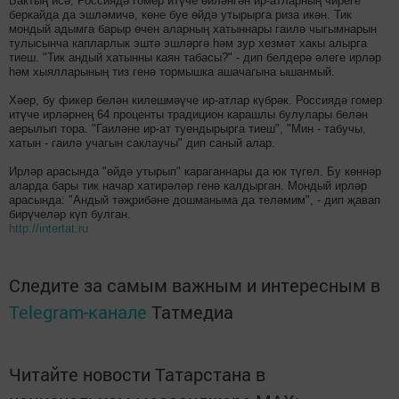
Бактың исә, Россиядә гомер итүче өйләнгән ир-атларның чиреге
беркайда да эшләмичә, көне буе өйдә утырырга риза икән. Тик
мондый адымга барыр өчен аларның хатыннары гаилә чыгымнарын
тулысынча капларлык эштә эшләргә һәм зур хезмәт хакы алырга
тиеш. "Тик андый хатынны каян табасы?" - дип белдерә әлеге ирләр
һәм хыялларының тиз генә тормышка ашачагына ышанмый.
Хәер, бу фикер белән килешмәүче ир-атлар күбрәк. Россиядә гомер
итүче ирләрнең 64 проценты традицион карашлы булулары белән
аерылып тора. "Гаиләне ир-ат туендырырга тиеш", "Мин - табучы,
хатын - гаилә учагын саклаучы" дип саный алар.
Ирләр арасында "өйдә утырып" караганнары да юк түгел. Бу көннәр
аларда бары тик начар хатирәләр генә калдырган. Мондый ирләр
арасында: "Андый тәҗрибәне дошманыма да теләмим", - дип җавап
бирүчеләр күп булган.
http://intertat.ru
Следите за самым важным и интересным в
Telegram-канале
Татмедиа
Читайте новости Татарстана в