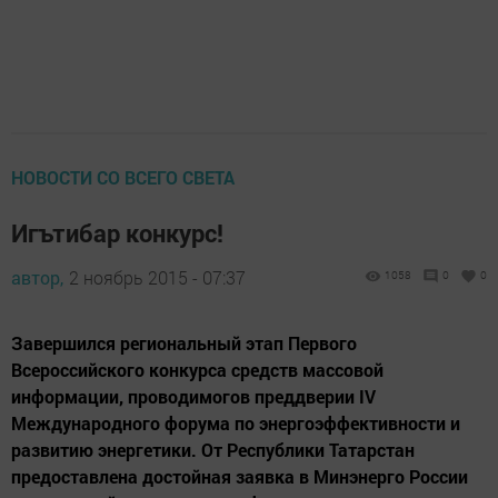
НОВОСТИ СО ВСЕГО СВЕТА
Игътибар конкурс!
автор,
2 ноябрь 2015 - 07:37
1058
0
0
Завершился региональный этап Первого
Всероссийского конкурса средств массовой
информации, проводимогов преддверии IV
Международного форума по энергоэффективности и
развитию энергетики. От Республики Татарстан
предоставлена достойная заявка в Минэнерго России