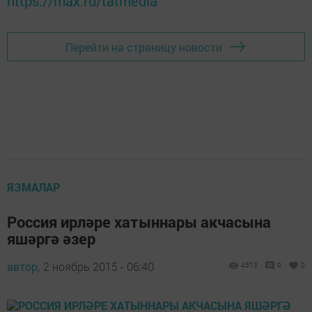
https://max.ru/tatmedia
Перейти на страницу новости
ЯЗМАЛАР
Россия ирләре хатыннары акчасына
яшәргә әзер
автор,
2 ноябрь 2015 - 06:40
4513
0
0