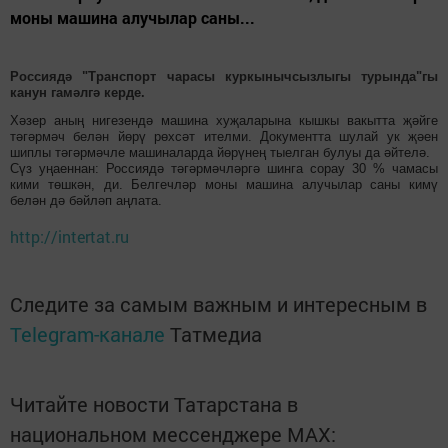
моны машина алучылар саны...
Россиядә "Транспорт чарасы куркынычсызлыгы турында"гы
канун гамәлгә керде.
Хәзер аның нигезендә машина хуҗаларына кышкы вакытта җәйге
тәгәрмәч белән йөрү рөхсәт ителми. Документта шулай ук җәен
шиплы тәгәрмәчле машиналарда йөрүнең тыелган булуы да әйтелә.
Сүз уңаеннан: Россиядә тәгәрмәчләргә шинга сорау 30 % чамасы
кими төшкән, ди. Белгечләр моны машина алучылар саны кимү
белән дә бәйләп аңлата.
http://intertat.ru
Следите за самым важным и интересным в
Telegram-канале
Татмедиа
Читайте новости Татарстана в
национальном мессенджере MАХ: