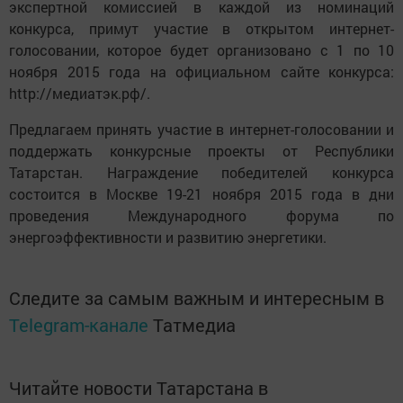
экспертной комиссией в каждой из номинаций
конкурса, примут участие в открытом интернет-
голосовании, которое будет организовано с 1 по 10
ноября 2015 года на официальном сайте конкурса:
http://медиатэк.рф/.
Предлагаем принять участие в интернет-голосовании и
поддержать конкурсные проекты от Республики
Татарстан. Награждение победителей конкурса
состоится в Москве 19-21 ноября 2015 года в дни
проведения Международного форума по
энергоэффективности и развитию энергетики.
Следите за самым важным и интересным в
Telegram-канале
Татмедиа
Читайте новости Татарстана в