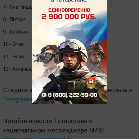
7 - Яна Чишмэ
8 - Питрэч
9 - Кайбыч
10 - Әтнэ
11 - Әлки
12 - Актаныш
Следите за самым важным и интересным в
Telegram-канале
Татмедиа
Читайте новости Татарстана в
национальном мессенджере MАХ: