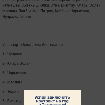
катнашты: Актаныш, Әлки, Әтнэ, Биектау, Югары Ослан,
Мөслим, Яна Чишмэ, Питрәч, Кайбыч, Чирмешән,
Чупрәле, Теләче.
Урыннар түбәндәгечә билгеләнде:
1 - Чүпрәле
2 - ЮгарыОслан
3 - Чирмешэн
4 - Мөслим
5 - Теләче
6 - Биектау