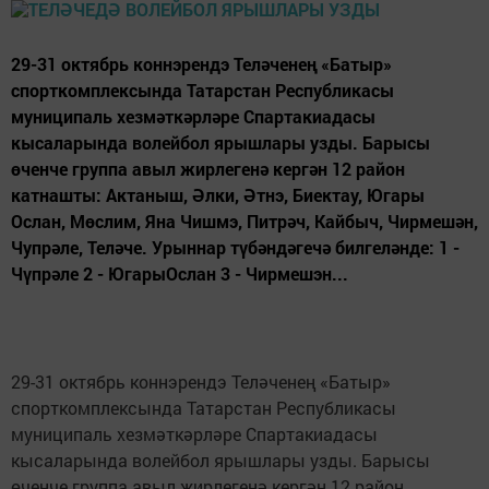
29-31 октябрь коннэрендэ Теләченең «Батыр»
спорткомплексында Татарстан Республикасы
муниципаль хезмәткәрләре Спартакиадасы
кысаларында волейбол ярышлары узды. Барысы
өченче группа авыл жирлегенә кергән 12 район
катнашты: Актаныш, Әлки, Әтнэ, Биектау, Югары
Ослан, Мөслим, Яна Чишмэ, Питрәч, Кайбыч, Чирмешән,
Чупрәле, Теләче. Урыннар түбәндәгечә билгеләнде: 1 -
Чүпрәле 2 - ЮгарыОслан 3 - Чирмешэн...
29-31 октябрь коннэрендэ Теләченең «Батыр»
спорткомплексында Татарстан Республикасы
муниципаль хезмәткәрләре Спартакиадасы
кысаларында волейбол ярышлары узды. Барысы
өченче группа авыл жирлегенә кергән 12 район