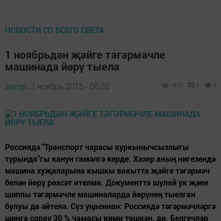
НОВОСТИ СО ВСЕГО СВЕТА
1 ноябрьдән җәйге тәгәрмәчле
машинада йөрү тыела
автор,
2 ноябрь 2015 - 06:20
1870
0
0
Россиядә "Транспорт чарасы куркынычсызлыгы
турында"гы канун гамәлгә керде. Хәзер аның нигезендә
машина хуҗаларына кышкы вакытта җәйге тәгәрмәч
белән йөрү рөхсәт ителми. Документта шулай ук җәен
шиплы тәгәрмәчле машиналарда йөрүнең тыелган
булуы да әйтелә. Сүз уңаеннан: Россиядә тәгәрмәчләргә
шинга сорау 30 % чамасы кими төшкән, ди. Белгечләр