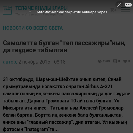
ТЕЛӘЧЕ ЯҢАЛЫКЛАРЫ
18+
5
Автоматическое закрытие баннера через
"Теләче" газетасы - Теләче районы
НОВОСТИ СО ВСЕГО СВЕТА
Самолетта булган "төп пассажиры"ның
да гәүдәсе табылган
автор,
2 ноябрь 2015 - 08:18
1988
0
0
31 октябрьдә, Шарм-эш-Шейхтан очып китеп, Синай
ярымутравында һәлакәткә очраган Airbus A-321
самолетының иң кечкенә пассажирының да үле гәүдәсе
табылган. Дарина Громовага 10 ай гына булган. Ул
Мисырга әти-әнисе - Татьяна һәм Алексей Громовлар
белән барган. Бортта иң кечкенә бала булганлыктан,
әнисе аны "главный пассажир", дип атаган. Ул кызның
фотосын "Instagram"га...