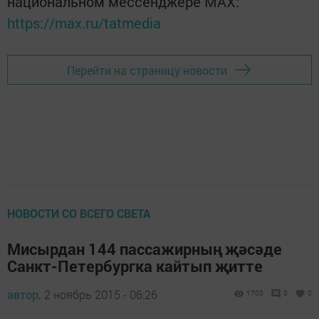
национальном мессенджере MАХ:
https://max.ru/tatmedia
Перейти на страницу новости
НОВОСТИ СО ВСЕГО СВЕТА
Мисырдан 144 пассажирның җәсәде
Санкт-Петербургка кайтып җитте
автор,
2 ноябрь 2015 - 06:26
1700
0
0