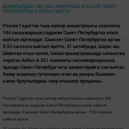
Россия Гадәттән тыш хәлләр министрлыгы самолеты
144 пассажирның гәүдәсен Санкт-Петербургка алып
кайтып җиткерде. Самолет Санкт-Петербургка иртән -
5:53 сәгатьтә кайтып җитте. 31 октябрьдә, Шарм-эш-
Шейхтан очып китеп, Синай ярымутравында һәлакәткә
очраган Airbus A-321 самолеты пассажирларының
җәсәде Санкт-Петербургтагы крематорийга озатылган.
Хәзер аларның туганнары өчен иң авыры башлана -
һәлак булучыларны тану-ачыклау процессы...
Россия Гадәттән тыш хәлләр министрлыгы самолеты 144
пассажирның гәүдәсен Санкт-Петербургка алып кайтып
җиткерде. Самолет Санкт-Петербургка иртән - 5:53 сәгатьтә
кайтып җитте.
31 октябрьдә, Шарм-эш-Шейхтан очып китеп, Синай ярымутравында