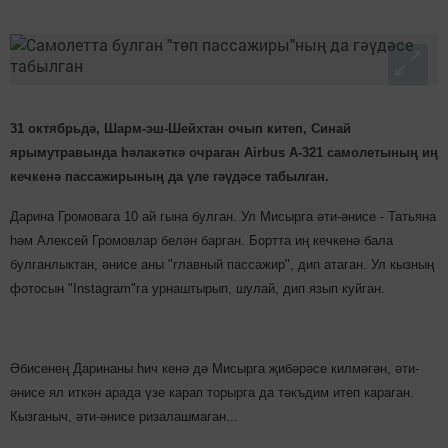
31 октябрьдә, Шарм-эш-Шейхтан очып китеп, Синай
ярымутравында һәлакәткә очраган Airbus A-321 самолетының иң
кечкенә пассажирының
да үле гәүдәсе табылган.
Дарина Громовага 10 ай гына булган. Ул Мисырга әти-әнисе - Татьяна
һәм Алексей Громовлар белән барган. Бортта иң кечкенә бала
булганлыктан, әнисе аны "главный пассажир", дип атаган. Ул кызның
фотосын "Instagram"га урнаштырып, шулай, дип язып куйган.
Әбисенең Даринаны һич кенә дә Мисырга җибәрәсе килмәгән, әти-
әнисе ял иткән арада үзе карап торырга да тәкъдим итеп караган.
Кызганыч, әти-әнисе ризалашмаган...