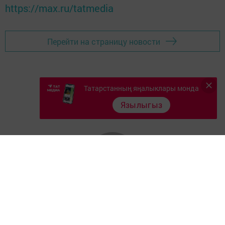
https://max.ru/tatmedia
Перейти на страницу новости
Татарстанның яңалыклары монда
Язылыгыз