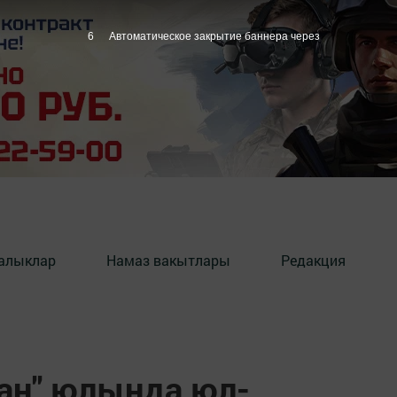
5
Автоматическое закрытие баннера через
алыклар
Намаз вакытлары
Редакция
ан" юлында юл-