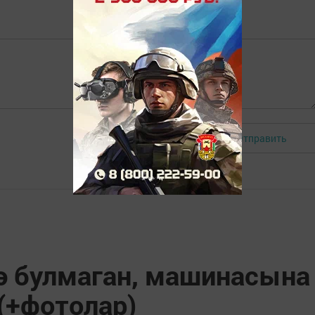
Отправить
Авторизоваться
дә булмаган, машинасына
(+фотолар)