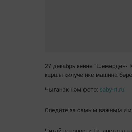
27 декабрь көнне "Шәмәрдән- 
каршы килүче ике машина бәре
Чыганак һәм фото:
saby-rt.ru
Следите за самым важным и 
Читайте новости Татарстана 