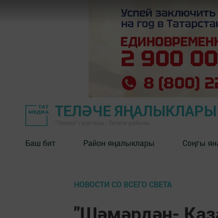
ТЕЛӘЧЕ ЯҢАЛЫКЛАРЫ
"Теләче" газетасы - Теләче районы
Баш бит
Район яңалыклары
Соңгы ян
НОВОСТИ СО ВСЕГО СВЕТА
"Шәмәрдән- Каз