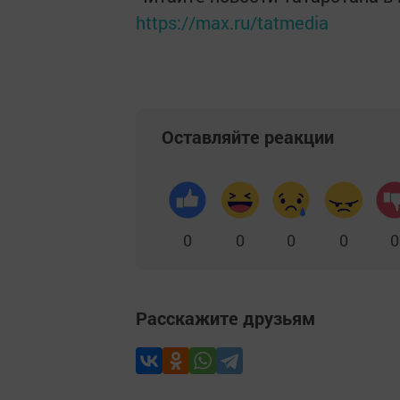
https://max.ru/tatmedia
Оставляйте реакции
0
0
0
0
0
Расскажите друзьям