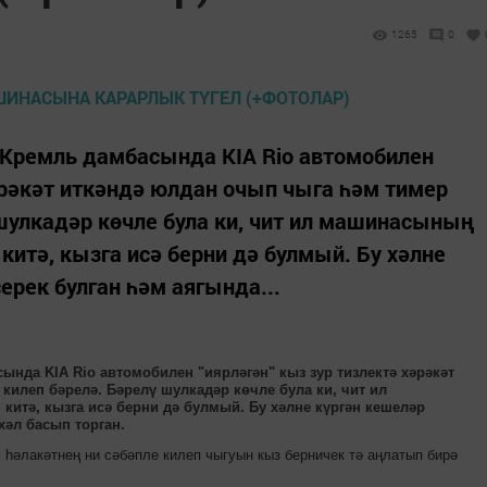
1265
0
 Кремль дамбасында KIA Rio автомобилен
хәрәкәт иткәндә юлдан очып чыга һәм тимер
 шулкадәр көчле була ки, чит ил машинасының
китә, кызга исә берни дә булмый. Бу хәлне
серек булган һәм аягында...
ында KIA Rio автомобилен "иярләгән" кыз зур тизлектә хәрәкәт
килеп бәрелә. Бәрелү шулкадәр көчле була ки, чит ил
китә, кызга исә берни дә булмый. Бу хәлне күргән кешеләр
хәл басып торган.
 һәлакәтнең ни сәбәпле килеп чыгуын кыз берничек тә аңлатып бирә