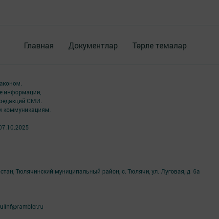
Главная
Документлар
Төрле темалар
аконом.
ме информации,
 редакций СМИ.
ым коммуникациям.
07.10.2025
тан, Тюлячинский муниципальный район, с. Тюлячи, ул. Луговая, д. 6а
linf@rambler.ru