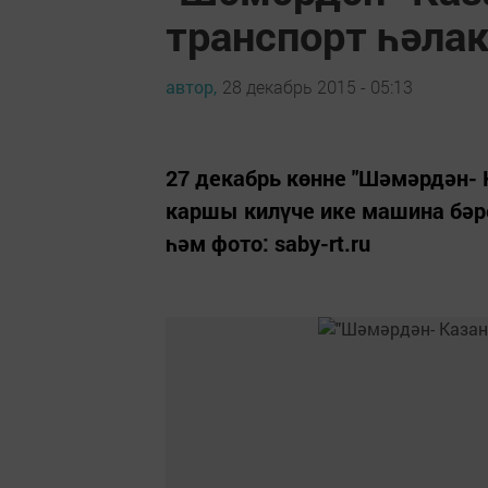
транспорт һәлак
автор,
28 декабрь 2015 - 05:13
27 декабрь көнне "Шәмәрдән-
каршы килүче ике машина бәр
һәм фото: saby-rt.ru