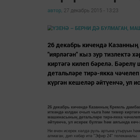
автор,
27 декабрь 2015 - 13:23
26 декабрь кичендә Казанның
"иярләгән" кыз зур тизлектә 
киртәгә килеп бәрелә. Бәрелү
детальләре тирә-якка чәчелеп 
күргән кешеләр әйтүенчә, ул и
26 декабрь кичендә Казанның Кремль дамбас
иткәндә юлдан очып чыга һәм тимер киртәгә 
машинасының детальләре тирә-якка чәчелеп 
әйтүенчә, ул исерек булган һәм аягында көч-
Ни өчен исерек хәлдә руль артына утыруын һәм
алмаган, дип хәбәр итә "Эфир 24" телеканалы.