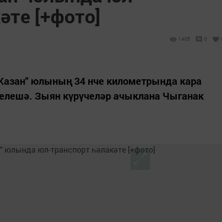
әте [+фото]
1405
0
 Казан" юлының 34 нче километрында кара
елешә. Зыян күрүчеләр ачыклана Чыганак