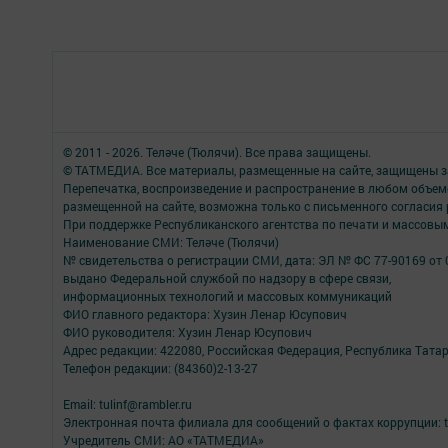
© 2011 - 2026. Теләче (Тюлячи). Все права защищены.
© ТАТМЕДИА. Все материалы, размещенные на сайте, защищены з
Перепечатка, воспроизведение и распространение в любом объе
размещенной на сайте, возможна только с письменного согласия
При поддержке Республиканского агентства по печати и массов
Наименование СМИ: Теләче (Тюлячи)
№ свидетельства о регистрации СМИ, дата: ЭЛ № ФС 77-90169 от 
выдано Федеральной службой по надзору в сфере связи,
информационных технологий и массовых коммуникаций
ФИО главного редактора: Хузин Ленар Юсупович
ФИО руководителя: Хузин Ленар Юсупович
Адрес редакции: 422080, Российская Федерация, Республика Татарс
Телефон редакции: (84360)2-⁠13-⁠27
Email: tulinf@rambler.ru
Электронная почта филиала для сообщений о фактах коррупции: tu
Учредитель СМИ: АО «ТАТМЕДИА»