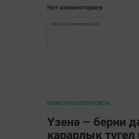
Нет комментариев
НОВОСТИ СО ВСЕГО СВЕТА
Үзенә – берни 
карарлык түгел 