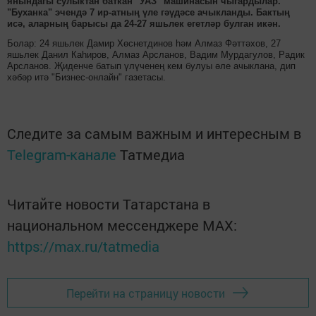
янындагы сулыктан баткан "УАЗ" машинасын чыгардылар.
"Буханка" эчендә 7 ир-атның үле гәүдәсе ачыкланды. Бактың
исә, аларның барысы да 24-27 яшьлек егетләр булган икән.
Болар: 24 яшьлек Дамир Хөснетдинов һәм Алмаз Фәттәхов, 27
яшьлек Данил Каһиров, Алмаз Арсланов, Вадим Мурдагулов, Радик
Арсланов. Җиденче батып үлүченең кем булуы әле ачыклана, дип
хәбәр итә "Бизнес-онлайн" газетасы.
Следите за самым важным и интересным в
Telegram-канале
Татмедиа
Читайте новости Татарстана в
национальном мессенджере MАХ:
https://max.ru/tatmedia
Перейти на страницу новости