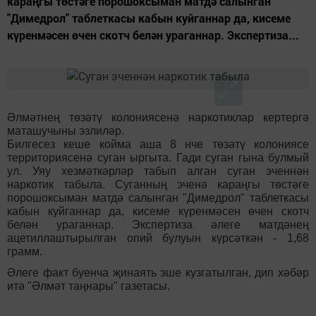
караңгы төстәге порошоксыман матдә салынган
"Димедрол" таблеткасы кабын куйганнар да, кисеме
күренмәсен өчен скотч белән ураганнар. Экспертиза...
Әлмәтнең төзәтү колониясенә наркотиклар кертергә
маташучыны эзлиләр.
Билгесез кеше койма аша 8 нче төзәтү колониясе
территориясенә суган ыргыта. Гади суган гына булмый
ул. Уяу хезмәткәрләр табып алган суган эченнән
наркотик табыла. Суганның эченә караңгы төстәге
порошоксыман матдә салынган "Димедрол" таблеткасы
кабын куйганнар да, кисеме күренмәсен өчен скотч
белән ураганнар. Экспертиза әлеге матдәнең
ацетиллаштырылган опий булуын күрсәткән - 1,68
грамм.
Әлеге факт буенча җинаять эше кузгатылган, дип хәбәр
итә "Әлмәт таңнары" газетасы.