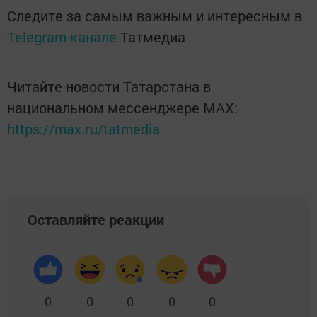
Следите за самым важным и интересным в
Telegram-канале
Татмедиа
Читайте новости Татарстана в
национальном мессенджере MАХ:
https://max.ru/tatmedia
Оставляйте реакции
0
0
0
0
0