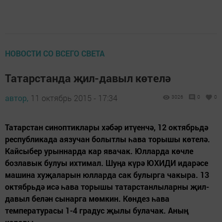
НОВОСТИ СО ВСЕГО СВЕТА
Татарстанда җил-давыл көтелә
автор,
11 октябрь 2015 - 17:34
3026
0
0
Татарстан синоптиклары хәбәр итүенчә, 12 октябрьдә
республикада аязучан болытлы һава торышы көтелә.
Кайсыбер урыннарда кар явачак. Юлларда көчле
бозлавык булуы ихтимал. Шуңа күрә ЮХИДИ идарәсе
машина хуҗаларын юлларда сак булырга чакыра. 13
октябрьдә исә һава торышы татарстанлыларны җил-
давыл белән сынарга мөмкин. Көндез һава
температурасы 1-4 градус җылы булачак. Аның