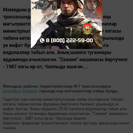
Мамадыш районы территориясендә М-7
трассасындагы коточкыч һәлакәт турында яңа
мәгълүматлар пәйда булды. Гадәттән тыш хәлләр
министрлыгыннан хәбәр итүләренчә, Нократ елгасы
төбенә киткән фураның йөртүчесе һәлакәт урынында
ук вафат булган. Аның гәүдәсен 23:55 сәгатьтә
водолазлар табып ала. Аның шәхесе туганнары
ярдәмендә ачыкланган. "Скания" машинасы йөртүчесе
- 1987 елгы ир-ат, Чаллыда яшәгән....
Мамадыш районы территориясендә М-7 трассасындагы
коточкыч һәлакәт
турында яңа мәгълүматлар пәйда булды.
Гадәттән тыш хәлләр министрлыгыннан хәбәр итүләренчә, Нократ
елгасы төбенә киткән фураның йөртүчесе һәлакәт урынында ук
вафат булган. Аның гәүдәсен 23:55 сәгатьтә водолазлар табып ала.
Аның шәхесе туганнары ярдәмендә ачыкланган. "Скания" машинасы
йөртүчесе - 1987 елгы ир-ат, Чаллыда яшәгән.
Беренчел фаразлар буенча һәлакәт тизлек арттыру аркасында килеп
чыккан.