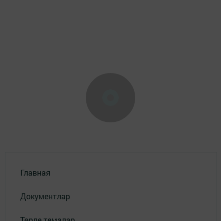
Главная
Документлар
Төрле темалар