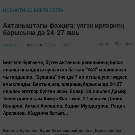
НОВОСТИ СО ВСЕГО СВЕТА
Актаныштагы фаҗига: үлгән ирләрнең
барысына да 24-27 яшь
автор,
11 октябрь 2015 - 16:31
1823
0
0
Билгеле булганча, бүген Актаныш районының Бүләк
авылы янындагы сулыктан баткан "УАЗ" машинасын
чыгардылар. "Буханка" эчендә 7 ир-атның үле гәүдәсе
ачыкланды. Бактың исә, аларның барысы да 24-27
яшьлек егетләр булган икән. Болар: 24 яшьлек Дамир
Хөснетдинов һәм Алмаз Фәттәхов, 27 яшьлек Данил
Каһиров, Алмаз Арсланов, Вадим Мурдагулов, Радик
Арсланов. Җиденче батып...
Билгеле булганча, бүген Актаныш районының Бүләк авылы