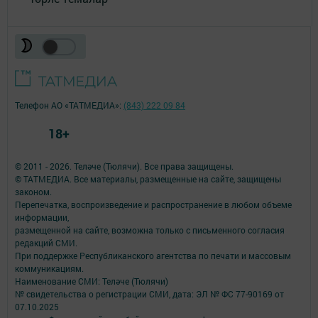
Телефон АО «ТАТМЕДИА»:
(843) 222 09 84
18+
© 2011 - 2026. Теләче (Тюлячи). Все права защищены.
© ТАТМЕДИА. Все материалы, размещенные на сайте, защищены
законом.
Перепечатка, воспроизведение и распространение в любом объеме
информации,
размещенной на сайте, возможна только с письменного согласия
редакций СМИ.
При поддержке Республиканского агентства по печати и массовым
коммуникациям.
Наименование СМИ: Теләче (Тюлячи)
№ свидетельства о регистрации СМИ, дата: ЭЛ № ФС 77-90169 от
07.10.2025