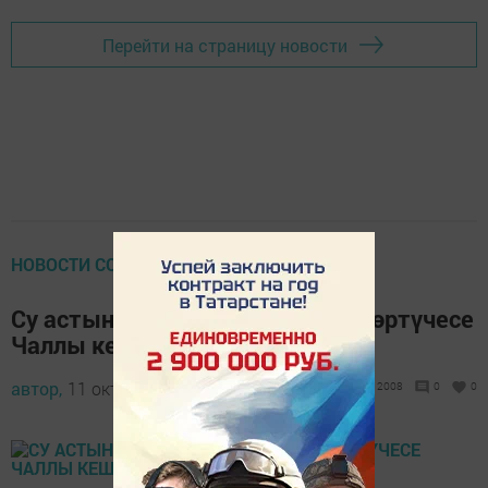
Перейти на страницу новости
НОВОСТИ СО ВСЕГО СВЕТА
Су астына киткән машинаның йөртүчесе
Чаллы кешесе булган
автор,
11 октябрь 2015 - 16:42
2008
0
0