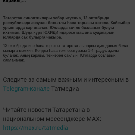
каравы,...
Татарстан синоптиклары хәбәр итүенчә, 12 октябрьдә
республикада аязучан болытлы һава торышы көтелә. Кайсыбер
урыннарда кар явачак. Юлларда көчле бозлавык булуы
ихтимал. Шуңа күрә ЮХИДИ идарәсе машина хуҗаларын
юлларда сак булырга чакыра.
13 октябрьдә исә һава торышы татарстанлыларны җил-давыл белән
сынарга мөмкин. Көндез һава температурасы 1-4 градус җылы
булачак. Аның каравы, төннәрен саклын. Юлларда бозлавык
сакланачак.
Следите за самым важным и интересным в
Telegram-канале
Татмедиа
Читайте новости Татарстана в
национальном мессенджере MАХ:
https://max.ru/tatmedia