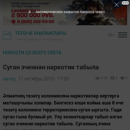
5
Автоматическое закрытие баннера через
ТЕЛӘЧЕ ЯҢАЛЫКЛАРЫ
18+
"Теләче" газетасы - Теләче районы
НОВОСТИ СО ВСЕГО СВЕТА
Суган эченнән наркотик табыла
автор,
11 октябрь 2015 - 17:50
2120
0
0
Әлмәтнең төзәтү колониясенә наркотиклар кертергә
маташучыны эзлиләр. Билгесез кеше койма аша 8 нче
төзәтү колониясе территориясенә суган ыргыта. Гади
суган гына булмый ул. Уяу хезмәткәрләр табып алган
суган эченнән наркотик табыла. Суганның эченә