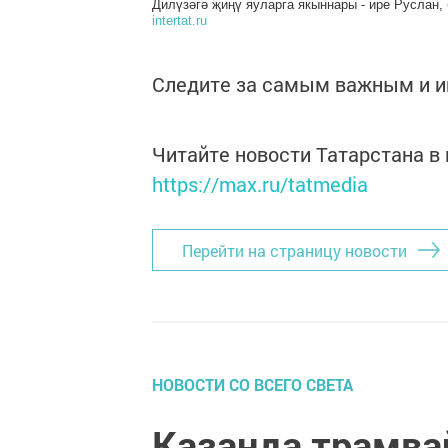
Дилүзәгә җиңү яуларга якыннары - ире Руслан,
intertat.ru
Следите за самым важным и 
Читайте новости Татарстана 
https://max.ru/tatmedia
Перейти на страницу новости
НОВОСТИ СО ВСЕГО СВЕТА
Казанда трамва