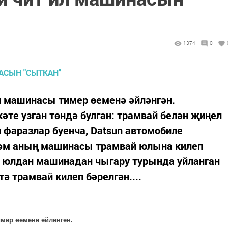
1374
0
л машинасы тимер өеменә әйләнгән.
әте узган төндә булган: трамвай белән җиңел
фаразлар буенча, Datsun автомобиле
һәм аның машинасы трамвай юлына килеп
р юлдан машинадан чыгару турында уйланган
ә трамвай килеп бәрелгән....
мер өеменә әйләнгән.