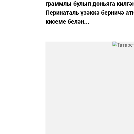
граммлы булып дөньяга килгә
Перинаталь үзәккә берничә атн
кисеме белән...