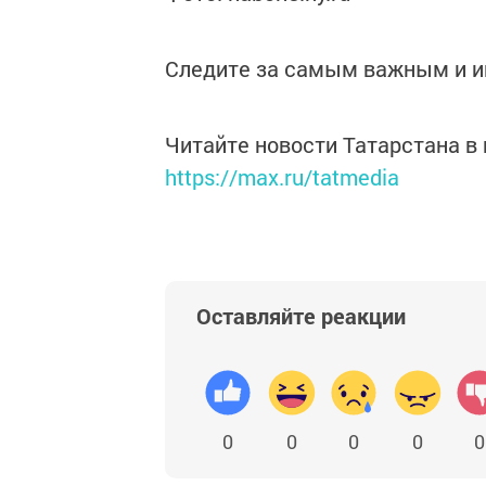
Следите за самым важным и 
Читайте новости Татарстана 
https://max.ru/tatmedia
Оставляйте реакции
0
0
0
0
0