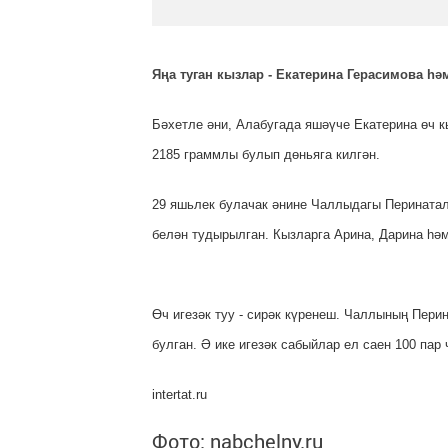
Яңа туган кызлар - Екатерина Герасимова һ
Бәхетле әни, Алабу
гада яшәүче Екатерина өч к
2185 граммлы булып дөньяга килгән
.
29 яшьлек булачак әнине Чаллыдагы Перинаталь
белән тудырылган. Кызларга Арина, Дарина һәм
Өч игезәк туу - сирәк күренеш. Чаллының Пери
булган. Ә ике игезәк сабыйлар ел саен 100 пар 
intertat.ru
Фото: nabchelny.ru