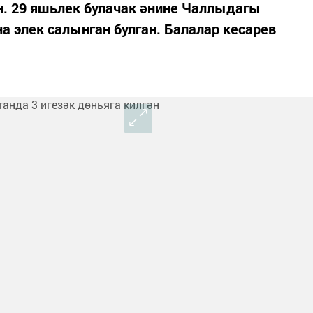
н. 29 яшьлек булачак әнине Чаллыдагы
а элек салынган булган. Балалар кесарев