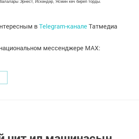
 балалары Эрнест, Искәндәр, Ясмин көч биреп торды.
интересным в
Telegram-канале
Татмедиа
в национальном мессенджере MАХ:
й чит ил машинасын