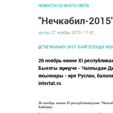
НОВОСТИ СО ВСЕГО СВЕТА
"Нечкәбил-2015
автор,
27 ноябрь 2015 - 11:42
26 ноябрь көнне XI республик
Быелгы җиңүче - Чаллыдан Ди
якыннары - ире Руслан, балал
intertat.ru
26 ноябрь көнне XI республикакүләм "Нечкә
Хабиева.