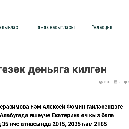
алыклар
Намаз вакытлары
Редакция
гезәк дөньяга килгән
1293
0
 Герасимова һәм Алексей Фомин гаиләсендәге
 Алабугада яшәүче Екатерина өч кыз бала
 35 нче атнасында 2015, 2035 һәм 2185