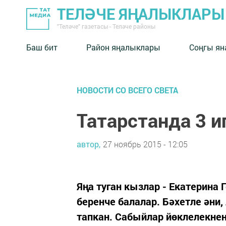
ТЕЛӘЧЕ ЯҢАЛЫКЛАРЫ
"Теләче" газетасы - Теләче районы
Баш бит
Район яңалыклары
Соңгы ян
НОВОСТИ СО ВСЕГО СВЕТА
Татарстанда 3 и
автор,
27 ноябрь 2015 - 12:05
Яңа туган кызлар - Екатерина
беренче балалар. Бәхетле әни,
тапкан. Сабыйлар йөклелекнең