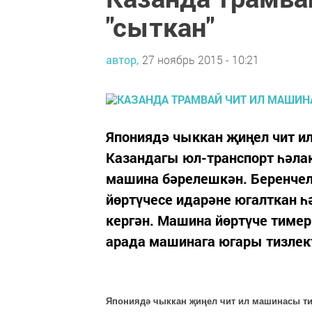
"сыткан"
автор,
27 ноябрь 2015 - 10:21
Япониядә чыккан җиңел чит и
Казандагы юл-транспорт һәлак
машина бәрелешкән. Беренчел 
йөртүчесе идарәне югалткан 
кергән. Машина йөртүче тиме
арада машинага югары тизлект
Япониядә чыккан җиңел чит ил машинасы ти