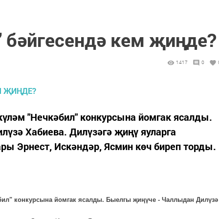
" бәйгесендә кем җиңде?
1417
0
акүләм "Нечкәбил" конкурсына йомгак ясалды.
лүзә Хабиева. Дилүзәгә җиңү яуларга
ары Эрнест, Искәндәр, Ясмин көч биреп торды.
бил" конкурсына йомгак ясалды. Быелгы җиңүче - Чаллыдан Дилүзә