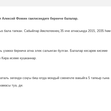
әм Алексей Фомин гаиләсендәге беренче балалар
.
ыз бала тапкан. Сабыйлар йөклелекнең 35 нче атнасында 2015, 2035 һәм
 үзәккә берничә атна элек салынган булган. Балалар кесарев кисеме
 Кира исеме кушканнар.
наталь зәгендә соңгы биш елда мондый сөенечле вакыйга 5 тапкыр гына
чамасы туа, ди.