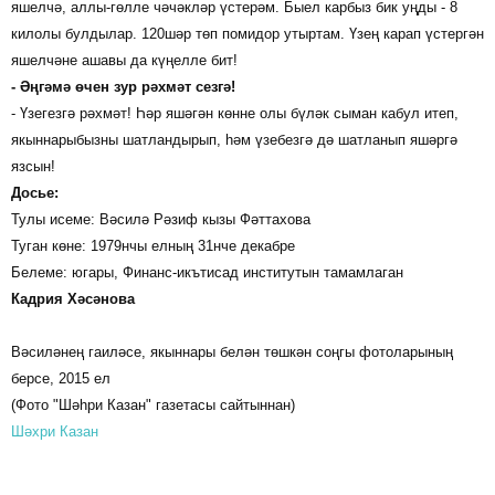
яшелчә, аллы-гөлле чәчәкләр үстерәм. Быел карбыз бик уңды - 8
килолы булдылар. 120шәр төп помидор утыртам. Үзең карап үстергән
яшелчәне ашавы да күңелле бит!
- Әңгәмә өчен зур рәхмәт сезгә!
- Үзегезгә рәхмәт! Һәр яшәгән көнне олы бүләк сыман кабул итеп,
якыннарыбызны шатландырып, һәм үзебезгә дә шатланып яшәргә
язсын!
Досье:
Тулы исеме: Вәсилә Рәзиф кызы Фәттахова
Туган көне: 1979нчы елның 31нче декабре
Белеме: югары, Финанс-икътисад институтын тамамлаган
Кадрия Хәсәнова
Вәсиләнең гаиләсе, якыннары белән төшкән соңгы фотоларының
берсе, 2015 ел
(Фото "Шәһри Казан" газетасы сайтыннан)
Шәхри Казан