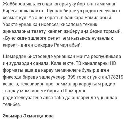
Җаббаров яшьлегендә югары уку йортын тәмамлап
бирегә эшкә кайта. Шуннан бирле ул радиотелеүзәктә
хезмәт куя. Үз эшен яратып башкара Рамил абый.
Үзәктә урнашкан исәпсез, хисапсыз техник
җиһазларны төзәтү, көйләп җибәрү аңа берни тормый.
«Бу өлкәдә эшләргә сәләт һәм кызыксынучанлык
кирәк»,- дигән фикердә Рамил абый.
Шәмәрдән бистәсендә урнашкан мачта республикада
иң зурлардан санала. Киләчәктә, ТВ каналларны HD
форматы аша да карау мөмкинлеге булыр дигән
фикердә биредә эшләүчеләр. 395 торак пунктан,178219
кешегә, телевизион программалар карау һәм радио
тыңлау мөмкинлеге биргән Шәмәрдән
радиотелеүзәгенә алга таба да эшләрендә уңышлар
телибез.
Эльмира Әхмәтҗанова