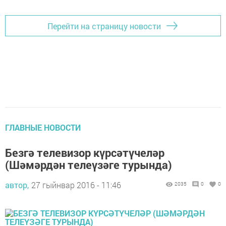
Перейти на страницу новости
ГЛАВНЫЕ НОВОСТИ
Безгә телевизор күрсәтүчеләр
(Шәмәрдән телеүзәге турында)
автор,
27 гыйнвар 2016 - 11:46
2035
0
0