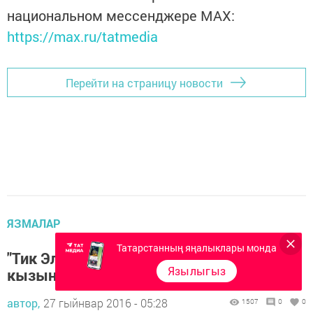
национальном мессенджере MАХ:
https://max.ru/tatmedia
Перейти на страницу новости
ЯЗМАЛАР
Татарстанның яңалыклары монда
"Тик Эльвирам гына яшәсен!" (Шәтке
Язылыгыз
кызына ярдәм кирәк)
автор,
27 гыйнвар 2016 - 05:28
1507
0
0