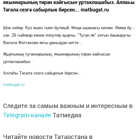
якыннарының тирән кайгысын уртаклашабыз. Аллаһы
Тәгалә сезгә сабырлык бирсен... matbugat.ru
Шок хәбәр. Күз яшен тыеп булмый. Моңа ышанасы килми. Әмма бу -
хак. 26 гыйнвар көнне популяр җырчы, "Туган як" хитын башкаручы
Вәсилә Фәттахова якты дөньядан китте...
Җырчының туганнарының, якыннарының тирән кайгысын
уртаклашабыз.
Аллаһы Тәгалә сезгә сабырлык бирсен...
matbugat.ru
Следите за самым важным и интересным в
Telegram-канале
Татмедиа
Читайте новости Татарстана в