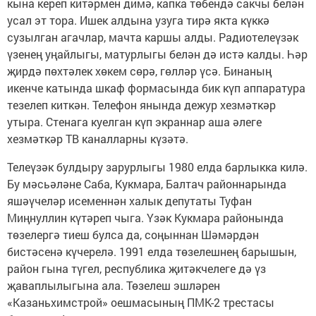
кына кереп китәрмен димә, капка төбендә сакчы белән
усал эт тора. Ишек алдына узуга тирә якта күккә
сузылган агачлар, мачта каршы алды. Радиотелеүзәк
үзенең уңайлыгы, матурлыгы белән дә истә калды. Һәр
җирдә пөхтәлек хөкем сөрә, гөлләр үсә. Бинаның
икенче катында шкаф формасында бик күп аппаратура
тезелеп киткән. Телефон янында дежур хезмәткәр
утыра. Стенага куелган күп экраннар аша әлеге
хезмәткәр ТВ каналларны күзәтә.
Телеүзәк булдыру зарурлыгы 1980 елда барлыкка килә.
Бу мәсьәләне Саба, Кукмара, Балтач районнарында
яшәүчеләр исеменнән халык депутаты Туфан
Миңнуллин күтәреп чыга. Үзәк Кукмара районында
төзелергә тиеш булса да, соңыннан Шәмәрдән
бистәсенә күчерелә. 1991 елда төзелешнең барышын,
район гына түгел, республика җитәкчелеге дә үз
җаваплылыгына ала. Төзелеш эшләрен
«Казаньхимстрой» оешмасының ПМК-2 трестасы