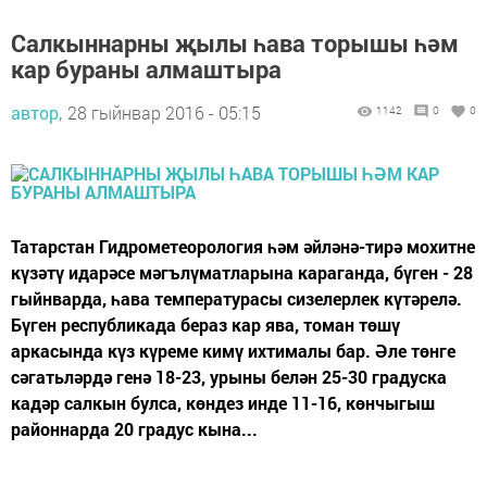
Салкыннарны җылы һава торышы һәм
кар бураны алмаштыра
автор,
28 гыйнвар 2016 - 05:15
1142
0
0
Татарстан Гидрометеорология һәм әйләнә-тирә мохитне
күзәтү идарәсе мәгълүматларына караганда, бүген - 28
гыйнварда, һава температурасы сизелерлек күтәрелә.
Бүген республикада бераз кар ява, томан төшү
аркасында күз күреме кимү ихтималы бар. Әле төнге
сәгатьләрдә генә 18-23, урыны белән 25-30 градуска
кадәр салкын булса, көндез инде 11-16, көнчыгыш
районнарда 20 градус кына...