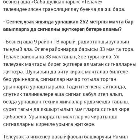
безнең аша «Саба дулкыннары», «Теләче»
телевидениясен трансляцияләү буенча да эш бара.
- Сезнең үзәк янында урнашкан 252 метрлы мачта бар
авылларга да сигналны җиткереп бетерә аламы?
- Безнең аша 9 район ТВ карый, радиотапшыруларын
тыңлый ала. Әлеге районнарда барысы 33 мачта тора.
Теләче районына 33 мачтаның 3се туры килә. Ул
телеүзәк мачтасы биреп җиткерә алмаган сигналларны
җиткерә. Шунысын да әйтү кирәк, мачталар билгеле
бер урыннарга, сигналлар начар тотыла торган
урыннарга урнаштырыла. Гади итеп кенә әйткәндә,
спутник тәлинкәләре аша сигнал кабул итеп алып,
бездә урнашкан техник җиһазлар ярдәмендә тавыш,
сурәт тагын да яхшыртылып мачтларга сигнал кире
җибәрелә. Урыннардагы мачтлар үз чиратында
сигналларны кирәкле урынга җиткерә.
Телеүзәктә инженер вазыйфасын башкаручы Рамил