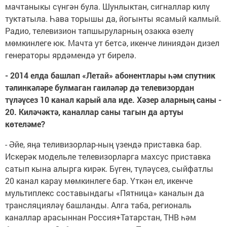
мачтаныкы сүнгән була. Шунлыктан, сигналлар килү
туктатыла. Һава торышы да, йогынты ясамый калмый.
Радио, телевизион тапшыруларның озакка өзелү
мөмкинлеге юк. Мачта ут бетсә, икенче линиядән дизел
генераторы ярдәмендә ут бирелә.
- 2014 елда башлап «Летай» абонентлары һәм спутник
тәлинкәләре булмаган гаиләләр дә телевизордан
түләүсез 10 канал карый ала иде. Хәзер аларның саны -
20. Киләчәктә, каналлар саны тагын да артуы
көтеләме?
- Әйе, яңа теливизорлар-ның үзендә приставка бар.
Искерәк модельле телевизорларга махсус приставка
сатып кына алырга кирәк. Бүген, түләүсез, сыйфатлы
20 канал карау мөмкинлеге бар. Үткән ел, икенче
мультиплекс составындагы «Пятница» каналын да
трансляцияләү башланды. Алга таба, региональ
каналлар арасыннан Россия+Татарстан, ТНВ һәм