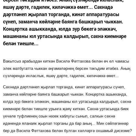
яшәү дәрте, гадилек, киләчәккә өмет... Сәхнәдә
дәртләнеп җырлап торганда, кинәт аппаратурасы
сүнеп, заманча көйләрне баянга башкарып чыккан.
Концертка ашыкканда, юлда зур бөкегә эләккәч,
машинаны юл уртасында калдырып, сәхнә киемнәре
белән тиешле...
Вакытсыз арабыздан киткән Вәсилә Фәттахова белән өч ел чамасы
элек матбугатта чыккан әңгәмәләрнең берсен тәкъдим итәбез. Аның
сүзләрендә ихласлык, яшәү дәрте, гадилек, киләчәккә өмет...
Сәхнәдә дәртләнеп җырлап торганда, кинәт аппаратурасы сүнеп,
заманча көйләрне баянга башкарып чыккан. Концертка ашыкканда,
юлда зур бөкегә эләккәч, машинаны юл уртасында калдырып, сәхнә
киемнәре белән тиешле урынга җәяү киткән. Сәхнә уртасында биек
үкчәле туфлиенең озын нәзек каблугы сынып, салкын сәхнә
идәнендә яланаяк җырлап торганы да бар аның... Мин сөйләгәннәр
бер дә Вәсилә Фәттахова белән булган хәлләргә охшамый дисезме?