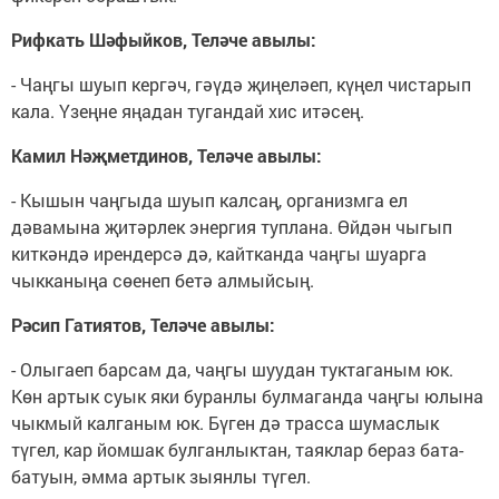
Рифкать Шәфыйков, Теләче авылы:
- Чаңгы шуып кергәч, гәүдә җиңеләеп, күңел чистарып
кала. Үзеңне яңадан тугандай хис итәсең.
Камил Нәҗметдинов, Теләче авылы:
- Кышын чаңгыда шуып калсаң, организмга ел
дәвамына җитәрлек энергия туплана. Өйдән чыгып
киткәндә ирендерсә дә, кайтканда чаңгы шуарга
чыкканыңа сөенеп бетә алмыйсың.
Рәсип Гатиятов, Теләче авылы:
- Олыгаеп барсам да, чаңгы шуудан туктаганым юк.
Көн артык суык яки буранлы булмаганда чаңгы юлына
чыкмый калганым юк. Бүген дә трасса шумаслык
түгел, кар йомшак булганлыктан, таяклар бераз бата-
батуын, әмма артык зыянлы түгел.