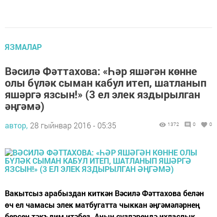
ЯЗМАЛАР
Вәсилә Фәттахова: «Һәр яшәгән көнне
олы бүләк сыман кабул итеп, шатланып
яшәргә язсын!» (3 ел элек яздырылган
әңгәмә)
автор,
28 гыйнвар 2016 - 05:35
1372
0
0
Вакытсыз арабыздан киткән Вәсилә Фәттахова белән
өч ел чамасы элек матбугатта чыккан әңгәмәләрнең
берсен тәкъдим итәбез. Аның сүзләрендә ихласлык,