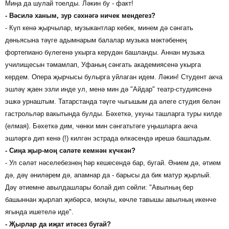
Миңа да шулай тоелды. Ләкин бу - факт!
- Вәсилә ханым, зур сәхнәгә ничек мендегез?
- Күп кенә җырчылар, музыкантлар кебек, минем дә сәнгать
дөньясына тәүге адымнарым балалар музыка мәктәбенең
фортепиано бүлегенә укырга керүдән башланды. Аннан музыка
училищесын тәмамлап, Уфаның сәнгать академиясенә укырга
кердем. Опера җырчысы булырга уйлаган идем. Ләкин! Студент акча
эшләү җаен эзли инде ул, менә мин дә "Айдар" театр-студиясенә
эшкә урнаштым. Татарстанда тәүге чыгышым да әлеге студия белән
гастрольләр вакытында булды. Бәхеткә, укуны ташларга туры килде
(елмая). Бәхеткә дим, чөнки мин сәнгатьтәге уңышларга акча
эшләргә дип кенә (!) килгән эстрада өлкәсендә ирешә башладым.
- Сиңа җыр-моң сәләте кемнән күчкән?
- Ул сәләт нәселебезнең hәр кешесендә бар, бугай. Әнием дә, әтием
дә, дәү әниләрем дә, апамнар да - барысы да бик матур җырлый.
Дәү әтиемне авылдашлары болай дип сөйли: "Авылның бер
башыннан җырлап җибәрсә, моңлы, көчле тавышы авылның икенче
ягында ишетелә иде".
- Җырлар да иҗат итәсез бугай?