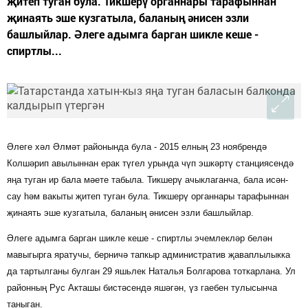
җитеп туган була. Тикшерү органнары тарафыннан
җинаять эше кузгатыла, баланың әнисен эзли
башлыйлар. Әлеге адымга барган шикле кеше -
спиртлы...
Әлеге хәл Әлмәт районында була - 2015 елның 23 ноябрендә
Колшәрип авылыннан ерак түгел урында чүп эшкәртү станциясендә
яңа туган ир бала мәете табыла. Тикшерү ачыклаганча, бала исән-
сау һәм вакыты җитеп туган була. Тикшерү органнары тарафыннан
җинаять эше кузгатыла, баланың әнисен эзли башлыйлар.
Әлеге адымга барган шикле кеше - спиртлы эчемлекләр белән
мавыгырга яратучы, берничә тапкыр административ җаваплылыкка
да тартылганы булган 29 яшьлек Наталья Болгарова тоткарлана. Ул
районның Рус Акташы бистәсендә яшәгән, үз гаебен тулысынча
таныган.