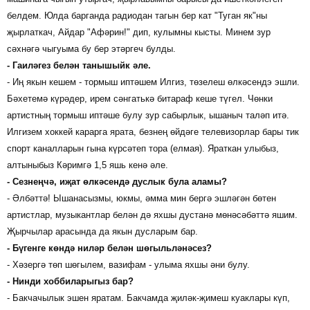
белдем. Юлда барганда радиодан тагын бер кат "Туган як"ны
җырлаткач, Айдар "Афәрин!" дип, кулымны кысты. Минем зур
сәхнәгә чыгуыма бу бер этәргеч булды.
- Гаиләгез белән танышыйк әле.
- Иң якын кешем - тормыш иптәшем Илгиз, төзелеш өлкәсендэ эшли.
Бәхетемә күрәдер, ирем сәнгатькә битараф кеше түгел. Чөнки
артистның тормыш иптәше булу зур сабырлык, ышаныч таләп итә.
Илгизем хоккей карарга ярата, безнең өйдәге телевизорлар бары тик
спорт каналларын гына күрсәтеп тора (елмая). Яраткан улыбыз,
алтыныбыз Кәримгә 1,5 яшь кенә әле.
- Сезнеңчә, иҗат өлкәсендә дуслык була аламы?
- Әлбәттә! Ышанасызмы, юкмы, әмма мин бергә эшләгән бөтен
артистлар, музыкантлар белән дә яхшы дустанә мөнәсәбәттә яшим.
Җырчылар арасында да якын дусларым бар.
- Бүгенге көндә ниләр белән шөгыльләнәсез?
- Хәзергә төп шөгылем, вазифам - улыма яхшы әни булу.
- Нинди хоббиларыгыз бар?
- Бакчачылык эшен яратам. Бакчамда җиләк-җимеш куаклары күп,