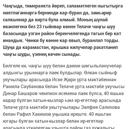
Чаңгыда, тимераякта йөреп, сәламәтлеген ныгытырга
ниятләгәннәргә бернинди кар-буран да, зәмһәрир
салкыннар да киртә була алмый. Моның шулай
икәнлегенә без 23 гыйнвар көнне Теләче чаңгы шуу
базасында узган район беренчелегендә тагын бер кат
инандык. Чөнки бу көнне кар явып, буранлап торды.
Шуңа да карамастан, ярышка килүчеләр рәхәтләнеп
чаңгы шуды, үзенең көчен сынады.
Билгеле ки, чаңгы шуу белән даими шөгыльләнүчеләр
алдынгы урыннарга лаек булдылар. Өлкән сыйныф
укучылары арасында Иске Җөри урта мәктәбеннән
Рамилә Сәүбәнова белән Теләче урта мәктәбе укучысы
Динар Бәшәров чемпион исеменә лаек булса, 40 яшькә
кадәр булган хатын-кызлар һәм ир-егетләр арасында
Теләче урта мәктәбе укытучылары Зөлфия Салихова
белән Рафил Хәкимов уңышка иреште. 40 яшьтән
югары булган хатын-кызлар белән ир-егетләр
арасында үткәрелгән узышта район газ хуҗалыгы