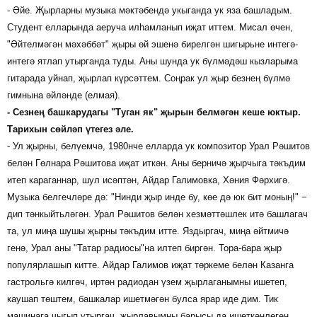
- Әйе. Җырларны музыка мәктәбендә укыганда ук яза башладым.
Студент елларында аеруча илһамланып иҗат иттем. Мисал өчен,
"Әйтелмәгән мәхәббәт" җыры өй эшенә бирелгән шигырьне интегә-
интегә ятлап утырганда туды. Аны шунда ук бүлмәдәш кызларыма
гитарада уйнап, җырлап күрсәттем. Соңрак ул җыр безнең бүлмә
гимнына әйләнде (елмая).
- Сезнең башкарудагы "Туган як" җырын белмәгән кеше юктыр.
Тарихын сөйләп үтегез әле.
- Ул җырны, белүемчә, 1980нче елларда ук композитор Урал Рәшитов
белән Гөлнара Рәшитова иҗат иткән. Аны берничә җырчыга тәкъдим
итеп караганнар, шул исәптән, Айдар Галимовка, Хәния Фәрхигә.
Музыка белгечләре дә: "Нинди җыр инде бу, көе дә юк бит моның!" −
дип тәнкыйтьләгән. Урал Рәшитов белән хезмәттәшлек итә башлагач
та, ул миңа шушы җырны тәкъдим итте. Яздыргач, миңа әйтмичә
генә, Урал аны "Татар радиосы"на илтеп биргән. Тора-бара җыр
популярлашып китте. Айдар Галимов иҗат төркеме белән Казанга
гастрольгә килгәч, иртән радиодан үзем җырлаганымны ишетеп,
каушап төштем, башкалар ишетмәгән булса ярар иде дим. Тик
машинага чыгып утыргач, җырлавымны барысы да ишеткәнлеген