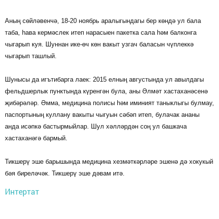
Аның сөйләвенчә, 18-20 ноябрь аралыгындагы бер көндә ул бала
таба, һава кермәслек итеп нарасыен пакетка сала һәм балконга
чыгарып куя. Шуннан ике-өч көн вакыт узгач баласын чүплеккә
чыгарып ташлый.
Шунысы да игътибарга лаек: 2015 елның августында ул авылдагы
фельдшерлык пунктында күренгән була, аны Әлмәт хастаханәсенә
җибәрәләр. Әмма, медицина полисы һәм иминият таныклыгы булмау,
паспортының куллану вакыты чыгуын сәбәп итеп, булачак ананы
анда исәпкә бастырмыйлар. Шул хәлләрдән соң ул башкача
хастаханәгә бармый.
Тикшерү эше барышында медицина хезмәткәрләре эшенә дә хокукый
бәя биреләчәк. Тикшерү эше дәвам итә.
Интертат