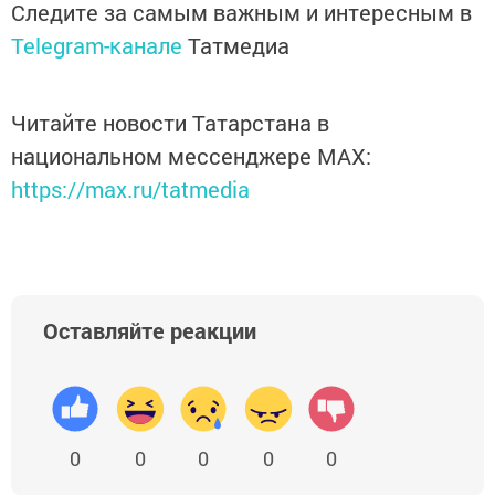
Следите за самым важным и интересным в
Telegram-канале
Татмедиа
Читайте новости Татарстана в
национальном мессенджере MАХ:
https://max.ru/tatmedia
Оставляйте реакции
0
0
0
0
0