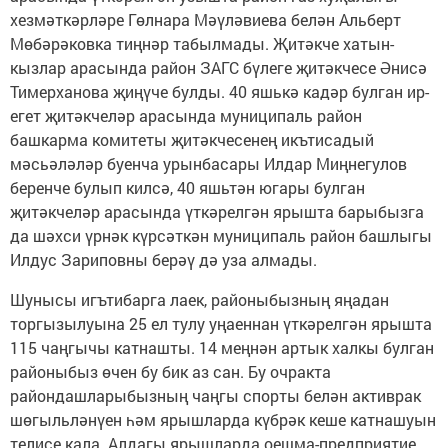
хезмәткәрләре Гөлнара Мәүләвиева белән Альберт
Мөбәрәковка тиңнәр табылмады. Җитәкче хатын-
кызлар арасында район ЗАГС бүлеге җитәкчесе Әнисә
Тимерханова җиңүче булды. 40 яшькә кадәр булган ир-
егет җитәкчеләр арасында муниципаль район
башкарма комитеты җитәкчесенең икътисадый
мәсьәләләр буенча урынбасары Илдар Миңнегулов
беренче булып килсә, 40 яшьтән югары булган
җитәкчеләр арасында үткәрелгән ярышта барыбызга
да шәхси үрнәк күрсәткән муниципаль район башлыгы
Илдус Зариповны берәү дә уза алмады.
Шунысы игътибарга лаек, районыбызның яңадан
торгызылуына 25 ел тулу уңаеннан үткәрелгән ярышта
115 чаңгычы катнашты. 14 меңнән артык халкы булган
районыбыз өчен бу бик аз сан. Бу очракта
райондашларыбызның чаңгы спорты белән активрак
шөгыльләнүен һәм ярышларда күбрәк кеше катнашуын
телисе кала. Алдагы ярышларда оешма-предприятие