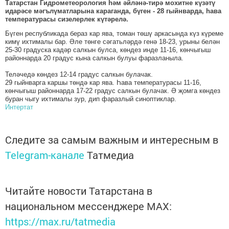
Татарстан Гидрометеорология һәм әйләнә-тирә мохитне күзәтү
идарәсе мәгълүматларына караганда, бүген - 28 гыйнварда, һава
температурасы сизелерлек күтәрелә.
Бүген республикада бераз кар ява, томан төшү аркасында күз күреме
кимү ихтималы бар. Әле төнге сәгатьләрдә генә 18-23, урыны белән
25-30 градуска кадәр салкын булса, көндез инде 11-16, көнчыгыш
районнарда 20 градус кына салкын булуы фаразланыла.
Теләчедә көндез 12-14 градус салкын булачак.
29 гыйнварга каршы төндә кар ява. Һава температурасы 11-16,
көнчыгыш районнарда 17-22 градус салкын булачак. Ә җомга көндез
буран чыгу ихтималы зур, дип фаразлый синоптиклар.
Интертат
Следите за самым важным и интересным в
Telegram-канале
Татмедиа
Читайте новости Татарстана в
национальном мессенджере MАХ:
https://max.ru/tatmedia