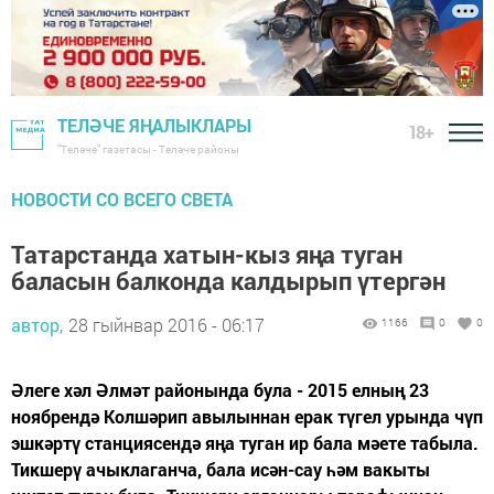
ТЕЛӘЧЕ ЯҢАЛЫКЛАРЫ
18+
"Теләче" газетасы - Теләче районы
НОВОСТИ СО ВСЕГО СВЕТА
Татарстанда хатын-кыз яңа туган
баласын балконда калдырып үтергән
автор,
28 гыйнвар 2016 - 06:17
1166
0
0
Әлеге хәл Әлмәт районында була - 2015 елның 23
ноябрендә Колшәрип авылыннан ерак түгел урында чүп
эшкәртү станциясендә яңа туган ир бала мәете табыла.
Тикшерү ачыклаганча, бала исән-сау һәм вакыты