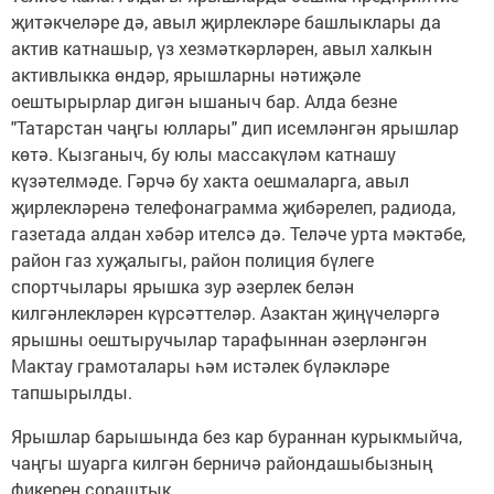
җитәкчеләре дә, авыл җирлекләре башлыклары да
актив катнашыр, үз хезмәткәрләрен, авыл халкын
активлыкка өндәр, ярышларны нәтиҗәле
оештырырлар дигән ышаныч бар.
Алда безне
"Татарстан чаңгы юллары" дип исемләнгән ярышлар
көтә. Кызганыч, бу юлы массакүләм катнашу
күзәтелмәде. Гәрчә бу хакта оешмаларга, авыл
җирлекләренә телефонаграмма җибәрелеп, радиода,
газетада алдан хәбәр ителсә дә. Теләче урта мәктәбе,
район газ хуҗалыгы, район полиция бүлеге
спортчылары ярышка зур әзерлек белән
килгәнлекләрен күрсәттеләр. Азактан җиңүчеләргә
ярышны оештыручылар тарафыннан әзерләнгән
Мактау грамоталары һәм истәлек бүләкләре
тапшырылды.
Ярышлар барышында без кар бураннан курыкмыйча,
чаңгы шуарга килгән берничә райондашыбызның
фикерен сораштык.