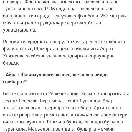
башкара. Финанс җитмәгәнлектән, төзелеш эшләре
туктатылып тора. 1995 елда янә төзелеш эшләре
башланып, тиз арада телеүзәк сафка баса. 252 метрлы
мачтаның конструкцияләре вертолет белән
урнаштырыла.
Россия телерадиотапшырулар челтәренең республика
филиалының Шәмәрдән цехы начальнигы Айрат
Хаҗиевка үзебезне кызыксындырган сорауларны
бирдек.
- Айрат Шаһимуллович сезнең эшчәнлек нидән
гыйбарәт?
Безнең коллективта 25 кеше эшли. Хезмәткәрләр югары
техник белемле. Бер смена тәүлек буе эшли. Алар
халыктан кергән гозерләрне язып бара. Иртә таңнан
инженерлар, электромеханиклар кимчелекләрне бетерү
өчен юлга кузгала. Тормыш булгач, еш юлда булырга
туры килә. Мәсьәлән, авылда ут булырга мөмкин,