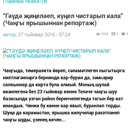
ГЛАВНЫЕ НОВОСТИ
“Гәүдә җиңеләеп, күңел чистарып кала”
(Чаңгы ярышыннан репортаж)
автор,
27 гыйнвар 2016 - 07:24
2033
0
0
Чаңгыда, тимераякта йөреп, сәламәтлеген ныгытырга
ниятләгәннәргә бернинди кар-буран да, зәмһәрир
салкыннар да киртә була алмый. Моның шулай
икәнлегенә без 23 гыйнвар көнне Теләче чаңгы шуу
базасында узган район беренчелегендә тагын бер кат
инандык. Чөнки бу көнне кар явып, буранлап торды.
Шуңа да карамастан, ярышка килүчеләр рәхәтләнеп
чаңгы шуды, үзенең көчен...