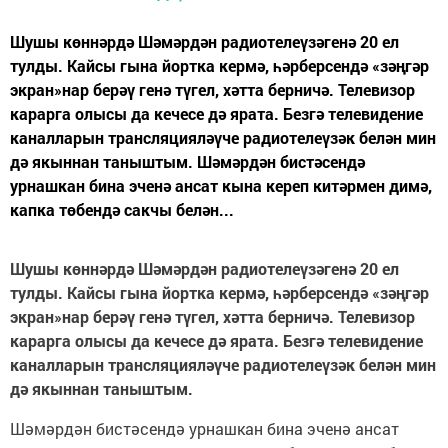
Шушы көннәрдә Шәмәрдән радиотелеүзәгенә 20 ел
тулды. Кайсы гына йортка кермә, һәрберсендә «зәңгәр
экран»нар берәү генә түгел, хәтта берничә. Телевизор
карарга олысы да кечесе дә ярата. Безгә телевидение
каналларын трансляцияләүче радиотелеүзәк белән мин
дә якыннан таныштым. Шәмәрдән бистәсендә
урнашкан бина эченә ансат кына кереп китәрмен димә,
капка төбендә сакчы белән...
Шушы көннәрдә Шәмәрдән радиотелеүзәгенә 20 ел
тулды. Кайсы гына йортка кермә, һәрберсендә «зәңгәр
экран»нар берәү генә түгел, хәтта берничә.
Телевизор
карарга олысы да кечесе дә ярата. Безгә телевидение
каналларын трансляцияләүче радиотелеүзәк белән мин
дә якыннан таныштым.
Шәмәрдән бистәсендә урнашкан бина эченә ансат