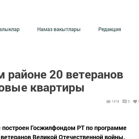
алыклар
Намаз вакытлары
Редакция
м районе 20 ветеранов
новые квартиры
1418
0
е построен Госжилфондом РТ по программе
ветеранов Великой Отечественной войны.