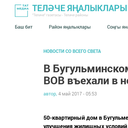
ТЕЛӘЧЕ ЯҢАЛЫКЛАРЫ
"Теләче" газетасы - Теләче районы
Баш бит
Район яңалыклары
Соңгы ян
НОВОСТИ СО ВСЕГО СВЕТА
В Бугульминско
ВОВ въехали в 
автор,
4 май 2017 - 05:53
50-квартирный дом в Бугульм
улучшения жилищных условий 