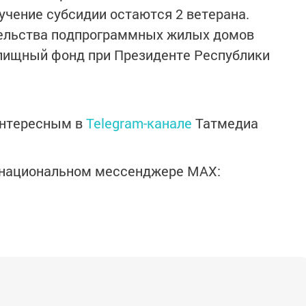
учение субсидии остаются 2 ветерана.
ельства подпрограммных жилых домов
лищный фонд при Президенте Республики
интересным в
Telegram-канале
Татмедиа
в национальном мессенджере MАХ: