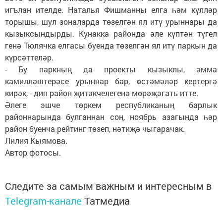
игълан ителде. Наталья Фишманны елга һәм күлләр
торышы, шул зоналарда төзелгән ял итү урыннары да
кызыксындырды. Кунакка районда әле күптән түгел
генә Тюлячка елгасы буенда төзелгән ял итү паркын да
күрсәттеләр.
- Бу паркның да проекты кызыклы, әмма
камилләштерәсе урыннар бар, өстәмәләр кертергә
кирәк, - дип район җитәкчелегенә мөрәҗәгать итте.
Әлеге эшче төркем республиканың барлык
районнарында булганнан соң, ноябрь азагында һәр
район буенча рейтинг төзеп, нәтиҗә чыгарачак.
Лилия Кыямова.
Автор фотосы.
Следите за самым важным и интересным в
Telegram-канале
Татмедиа