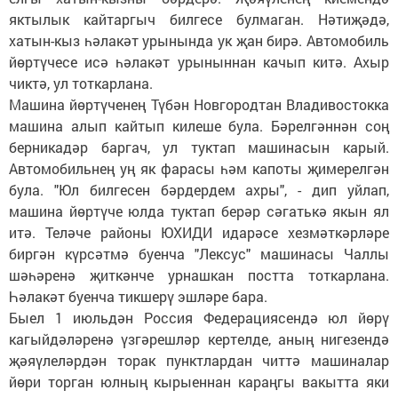
яктылык кайтаргыч билгесе булмаган. Нәтиҗәдә,
хатын-кыз һәлакәт урынында ук җан бирә. Автомобиль
йөртүчесе исә һәлакәт урыныннан качып китә. Ахыр
чиктә, ул тоткарлана.
Машина йөртүченең Түбән Новгородтан Владивостокка
машина алып кайтып килеше була. Бәрелгәннән соң
берникадәр баргач, ул туктап машинасын карый.
Автомобильнең уң як фарасы һәм капоты җимерелгән
була. "Юл билгесен бәрдердем ахры", - дип уйлап,
машина йөртүче юлда туктап берәр сәгатькә якын ял
итә. Теләче районы ЮХИДИ идарәсе хезмәткәрләре
биргән күрсәтмә буенча "Лексус" машинасы Чаллы
шәһәренә җиткәнче урнашкан постта тоткарлана.
Һәлакәт буенча тикшерү эшләре бара.
Быел 1 июльдән Россия Федерациясендә юл йөрү
кагыйдәләренә үзгәрешләр кертелде, аның нигезендә
җәяүлеләрдән торак пунктлардан читтә машиналар
йөри торган юлның кырыеннан караңгы вакытта яки