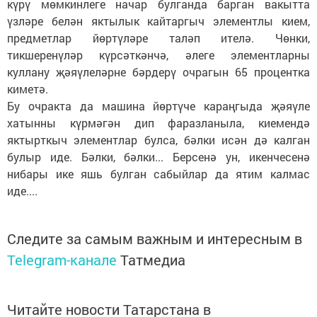
күрү мөмкинлеге начар булганда барган вакытта
үзләре белән яктылык кайтаргыч элементлы кием,
предметлар йөртүләре таләп ителә. Чөнки,
тикшеренүләр күрсәткәнчә, әлеге элементларны
куллану җәяүлеләрне бәрдерү очрагын 65 процентка
киметә.
Бу очракта да машина йөртүче караңгыда җәяүле
хатынны күрмәгән дип фаразланыла, киемендә
яктырткыч элементлар булса, бәлки исән дә калган
булыр иде. Бәлки, бәлки... Берсенә ун, икенчесенә
нибары ике яшь булган сабыйлар да ятим калмас
иде....
Следите за самым важным и интересным в
Telegram-канале
Татмедиа
Читайте новости Татарстана в