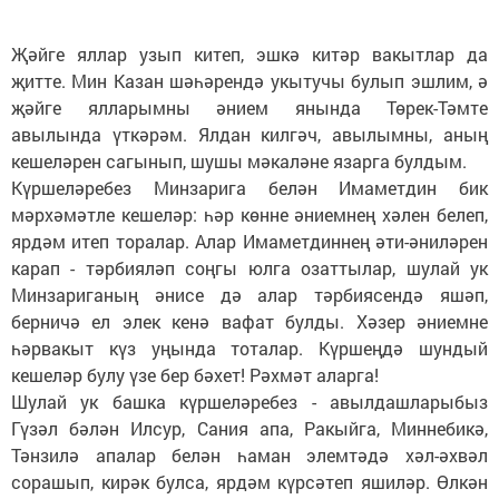
Җәйге яллар узып китеп, эшкә китәр вакытлар да
җитте. Мин Казан шәһәрендә укытучы булып эшлим, ә
җәйге ялларымны әнием янында Төрек-Тәмте
авылында үткәрәм. Ялдан килгәч, авылымны, аның
кешеләрен сагынып, шушы мәкаләне язарга булдым.
Күршеләребез Минзарига белән Имаметдин бик
мәрхәмәтле кешеләр: һәр көнне әниемнең хәлен белеп,
ярдәм итеп торалар. Алар Имаметдиннең әти-әниләрен
карап - тәрбияләп соңгы юлга озаттылар, шулай ук
Минзариганың әнисе дә алар тәрбиясендә яшәп,
берничә ел элек кенә вафат булды. Хәзер әниемне
һәрвакыт күз уңында тоталар. Күршеңдә шундый
кешеләр булу үзе бер бәхет! Рәхмәт аларга!
Шулай ук башка күршеләребез - авылдашларыбыз
Гүзәл бәлән Илсур, Сания апа, Ракыйга, Миннебикә,
Тәнзилә апалар белән һаман элемтәдә хәл-әхвәл
сорашып, кирәк булса, ярдәм күрсәтеп яшиләр. Өлкән