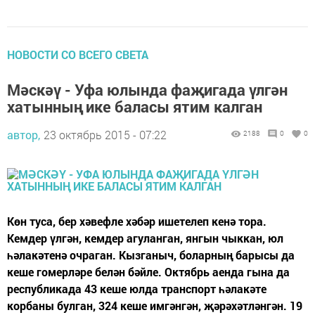
НОВОСТИ СО ВСЕГО СВЕТА
Мәскәү - Уфа юлында фаҗигада үлгән
хатынның ике баласы ятим калган
автор,
23 октябрь 2015 - 07:22
2188
0
0
Көн туса, бер хәвефле хәбәр ишетелеп кенә тора.
Кемдер үлгән, кемдер агуланган, янгын чыккан, юл
һәлакәтенә очраган. Кызганыч, боларның барысы да
кеше гомерләре белән бәйле. Октябрь аенда гына да
республикада 43 кеше юлда транспорт һәлакәте
корбаны булган, 324 кеше имгәнгән, җәрәхәтләнгән. 19