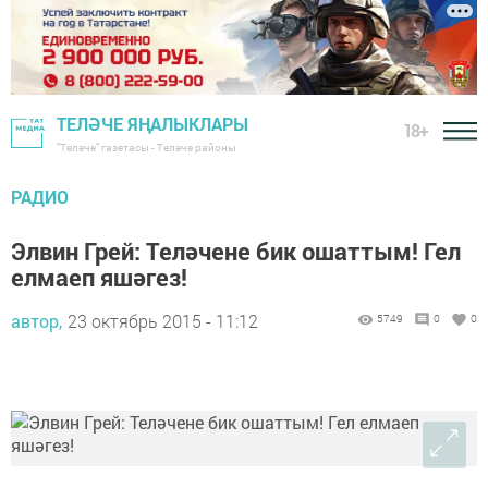
ТЕЛӘЧЕ ЯҢАЛЫКЛАРЫ
18+
"Теләче" газетасы - Теләче районы
РАДИО
Элвин Грей: Теләчене бик ошаттым! Гел
елмаеп яшәгез!
автор,
23 октябрь 2015 - 11:12
5749
0
0