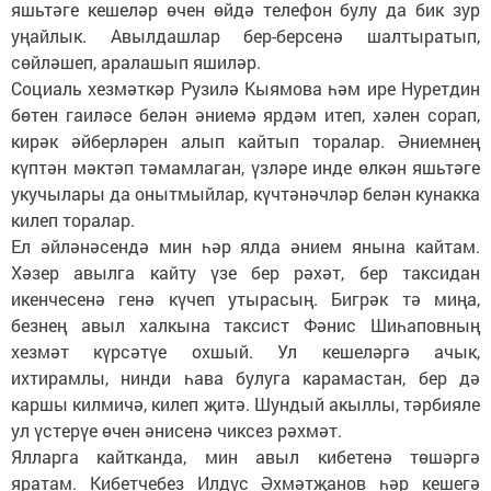
яшьтәге кешеләр өчен өйдә телефон булу да бик зур
уңайлык. Авылдашлар бер-берсенә шалтыратып,
сөйләшеп, аралашып яшиләр.
Социаль хезмәткәр Рузилә Кыямова һәм ире Нуретдин
бөтен гаиләсе белән әниемә ярдәм итеп, хәлен сорап,
кирәк әйберләрен алып кайтып торалар. Әниемнең
күптән мәктәп тәмамлаган, үзләре инде өлкән яшьтәге
укучылары да онытмыйлар, күчтәнәчләр белән кунакка
килеп торалар.
Ел әйләнәсендә мин һәр ялда әнием янына кайтам.
Хәзер авылга кайту үзе бер рәхәт, бер таксидан
икенчесенә генә күчеп утырасың. Бигрәк тә миңа,
безнең авыл халкына таксист Фәнис Шиһаповның
хезмәт күрсәтүе охшый. Ул кешеләргә ачык,
ихтирамлы, нинди һава булуга карамастан, бер дә
каршы килмичә, килеп җитә. Шундый акыллы, тәрбияле
ул үстерүе өчен әнисенә чиксез рәхмәт.
Ялларга кайтканда, мин авыл кибетенә төшәргә
яратам. Кибетчебез Илдус Әхмәтҗанов һәр кешегә