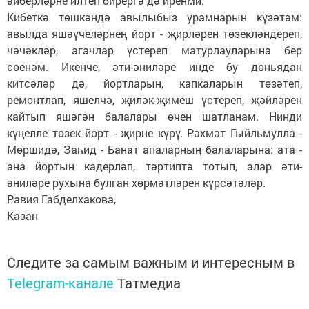
әйберләрне илтеп бирергә дә иренми.
Кибеткә төшкәндә авылыбыз урамнарын күзәтәм:
авылда яшәүчеләрнең йорт - җирләрен төзекләндереп,
чәчәкләр, агачлар үстереп матурлауларына бер
сөенәм. Икенче, әти-әниләре инде бу дөньядан
китсәләр дә, йортларын, капкаларын төзәтеп,
ремонтлап, яшелчә, җиләк-җимеш үстереп, җәйләрен
кайтып яшәгән балалары өчен шатланам. Нинди
күңелле төзек йорт - җирне күрү. Рәхмәт Гыйльмулла -
Мөршидә, Заһид - Банат апаларның балаларына: ата -
ана йортын кадерләп, тәртиптә тотып, алар әти-
әниләре рухына булган хөрмәтләрен күрсәтәләр.
Равия Габделхакова,
Казан
Следите за самым важным и интересным в
Telegram-канале
Татмедиа