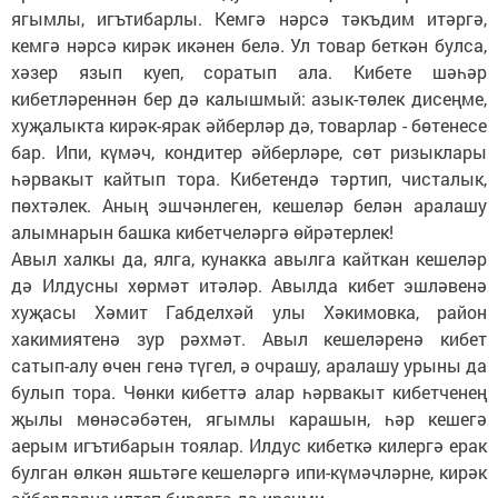
ягымлы, игътибарлы. Кемгә нәрсә тәкъдим итәргә,
кемгә нәрсә кирәк икәнен белә. Ул товар беткән булса,
хәзер язып куеп, соратып ала. Кибете шәһәр
кибетләреннән бер дә калышмый: азык-төлек дисеңме,
хуҗалыкта кирәк-ярак әйберләр дә, товарлар - бөтенесе
бар. Ипи, күмәч, кондитер әйберләре, сөт ризыклары
һәрвакыт кайтып тора. Кибетендә тәртип, чисталык,
пөхтәлек. Аның эшчәнлеген, кешеләр белән аралашу
алымнарын башка кибетчеләргә өйрәтерлек!
Авыл халкы да, ялга, кунакка авылга кайткан кешеләр
дә Илдусны хөрмәт итәләр. Авылда кибет эшләвенә
хуҗасы Хәмит Габделхәй улы Хәкимовка, район
хакимиятенә зур рәхмәт. Авыл кешеләренә кибет
сатып-алу өчен генә түгел, ә очрашу, аралашу урыны да
булып тора. Чөнки кибеттә алар һәрвакыт кибетченең
җылы мөнәсәбәтен, ягымлы карашын, һәр кешегә
аерым игътибарын тоялар. Илдус кибеткә килергә ерак
булган өлкән яшьтәге кешеләргә ипи-күмәчләрне, кирәк