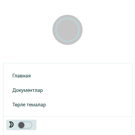
Главная
Документлар
Төрле темалар