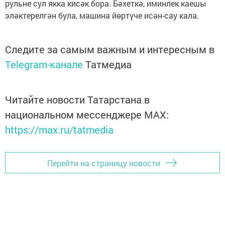
рульне сул якка кисәк бора. Бәхеткә, иминлек каешы
эләктерелгән була, машина йөртүче исән-сау кала.
Следите за самым важным и интересным в
Telegram-канале
Татмедиа
Читайте новости Татарстана в
национальном мессенджере MАХ:
https://max.ru/tatmedia
Перейти на страницу новости