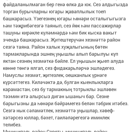
файдаланылмаган бер генә өлкә дә юк. Сез алдыгызда
торган бурычларны югары җаваплылык тоеп
башкарасыз. Үзегезнең югары һөнәри осталыгыгызга
һәм тәҗрибәгезгә таянып, сез йөк һәм пассажирлар
ташуны кирәкле күләмнәрдә һәм бик кыска вакыт
эчендә башкарасыз. Җитештерүчән хезмәттә район
сезгә таяна. Район халык хуҗалыгының бөтен
тармакларында эшнең уңышлы алып барылуы күп
яктан сезнең хезмәткә бәйле. Ел уңышын җыеп алуда
көнне төнгә ялгап, сез фидакарьләрчә эшләдегез.
Намуслы хезмәт, җитезлек, оешканлык үрнәге
күрсәттегез. Киләчәктә дә, булган кыенлыкларга
карамастан, сез бу тармакның тотрыклы эшләвен
тәэмин итә алырсыз дигән ышаныч бар. Сезне
барыгызны да һөнәри бәйрәмегез белән тәбрик итәбез.
Сезгә нык сәламәтлек, хезмәттә уңышлар, хәвеф-
хәтәрсез юллар, бәхет, гаиләләрегезгә иминлек
телибез.
Муниципаль район Советы, муниципаль район