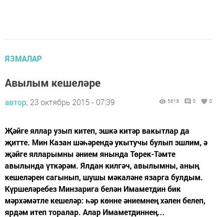
ЯЗМАЛАР
Авылым кешеләре
автор,
23 октябрь 2015 - 07:39
5618
0
0
Җәйге яллар узып китеп, эшкә китәр вакытлар да
җитте. Мин Казан шәһәрендә укытучы булып эшлим, ә
җәйге ялларымны әнием янында Төрек-Тәмте
авылында үткәрәм. Ялдан килгәч, авылымны, аның
кешеләрен сагынып, шушы мәкаләне язарга булдым.
Күршеләребез Минзарига белән Имаметдин бик
мәрхәмәтле кешеләр: һәр көнне әниемнең хәлен белеп,
ярдәм итеп торалар. Алар Имаметдиннең...