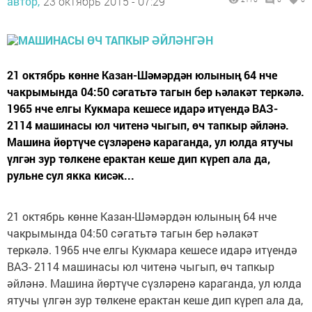
автор,
23 октябрь 2015 - 07:29
21 октябрь көнне Казан-Шәмәрдән юлының 64 нче
чакрымында 04:50 сәгатьтә тагын бер һәлакәт теркәлә.
1965 нче елгы Кукмара кешесе идарә итүендә ВАЗ-
2114 машинасы юл читенә чыгып, өч тапкыр әйләнә.
Машина йөртүче сүзләренә караганда, ул юлда ятучы
үлгән зур төлкене ерактан кеше дип күреп ала да,
рульне сул якка кисәк...
21 октябрь көнне Казан-Шәмәрдән юлының 64 нче
чакрымында 04:50 сәгатьтә тагын бер һәлакәт
теркәлә. 1965 нче елгы Кукмара кешесе идарә итүендә
ВАЗ- 2114 машинасы юл читенә чыгып, өч тапкыр
әйләнә. Машина йөртүче сүзләренә караганда, ул юлда
ятучы үлгән зур төлкене ерактан кеше дип күреп ала да,