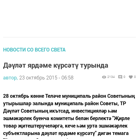
НОВОСТИ СО ВСЕГО СВЕТА
Дәүләт ярдәме күрсәтү турында
автор,
23 октябрь 2015 - 06:58
2134
0
0
28 октябрь көнне Теләче муниципаль район Советының
утырышлар залында муниципаль район Советы, ТР
Дәүләт Советының икътсад, инвестицияләр һәм
эшмәкәрлек буенча комитеты белән берлектә "Җирле
товар җитештерүчеләргә, кече һәм урта эшмәкәрлек
субъектларына дәүләт ярдәме күрсәтү" дигән темага