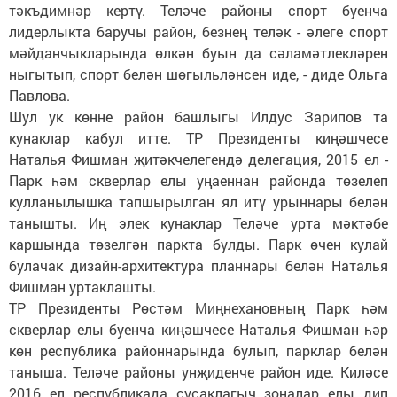
тәкъдимнәр кертү. Теләче районы спорт буенча
лидерлыкта баручы район, безнең теләк - әлеге спорт
мәйданчыкларында өлкән буын да сәламәтлекләрен
ныгытып, спорт белән шөгыльләнсен иде, - диде Ольга
Павлова.
Шул ук көнне район башлыгы Илдус Зарипов та
кунаклар кабул итте. ТР Президенты киңәшчесе
Наталья Фишман җитәкчелегендә делегация, 2015 ел -
Парк һәм скверлар елы уңаеннан районда төзелеп
кулланылышка тапшырылган ял итү урыннары белән
танышты. Иң элек кунаклар Теләче урта мәктәбе
каршында төзелгән паркта булды. Парк өчен кулай
булачак дизайн-архитектура планнары белән Наталья
Фишман уртаклашты.
ТР Президенты Рөстәм Миңнехановның Парк һәм
скверлар елы буенча киңәшчесе Наталья Фишман һәр
көн республика районнарында булып, парклар белән
таныша. Теләче районы унҗиденче район иде. Киләсе
2016 ел республикада сусаклагыч зоналар елы дип