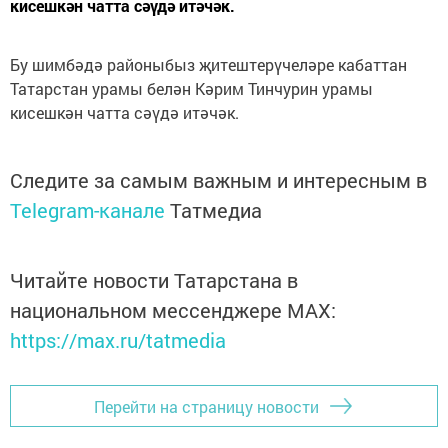
кисешкән чатта сәүдә итәчәк.
Бу шимбәдә районыбыз җитештерүчеләре кабаттан
Татарстан урамы белән Кәрим Тинчурин урамы
кисешкән чатта сәүдә итәчәк.
Следите за самым важным и интересным в
Telegram-канале
Татмедиа
Читайте новости Татарстана в
национальном мессенджере MАХ:
https://max.ru/tatmedia
Перейти на страницу новости