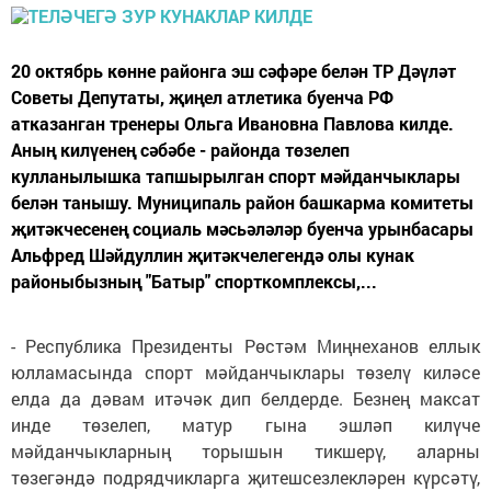
20 октябрь көнне районга эш сәфәре белән ТР Дәүләт
Советы Депутаты, җиңел атлетика буенча РФ
атказанган тренеры Ольга Ивановна Павлова килде.
Аның килүенең сәбәбе - районда төзелеп
кулланылышка тапшырылган спорт мәйданчыклары
белән танышу. Муниципаль район башкарма комитеты
җитәкчесенең социаль мәсьәләләр буенча урынбасары
Альфред Шәйдуллин җитәкчелегендә олы кунак
районыбызның "Батыр" спорткомплексы,...
- Республика Президенты Рөстәм Миңнеханов еллык
юлламасында спорт мәйданчыклары төзелү киләсе
елда да дәвам итәчәк дип белдерде. Безнең максат
инде төзелеп, матур гына эшләп килүче
мәйданчыкларның торышын тикшерү, аларны
төзегәндә подрядчикларга җитешсезлекләрен күрсәтү,