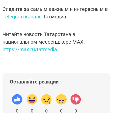
Следите за самым важным и интересным в
Telegram-канале
Татмедиа
Читайте новости Татарстана в
национальном мессенджере MАХ:
https://max.ru/tatmedia
Оставляйте реакции
0
0
0
0
0