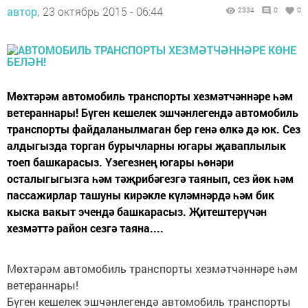
автор,
23 октябрь 2015 - 06:44
2334
0
0
Мөхтәрәм автомобиль транспорты хезмәтчәннәре һәм
ветераннары! Бүген кешелек эшчәнлегендә автомобиль
транспорты файдаланылмаган бер генә өлкә дә юк. Сез
алдыгызда торган бурычларны югары җаваплылык
тоеп башкарасыз. Үзегезнең югары һөнәри
осталыгыгызга һәм тәҗрибәгезгә таянып, сез йөк һәм
пассажирлар ташуны кирәкле күләмнәрдә һәм бик
кыска вакыт эчендә башкарасыз. Җитештерүчән
хезмәттә район сезгә таяна....
Мөхтәрәм автомобиль транспорты хезмәтчәннәре һәм
ветераннары!
Бүген кешелек эшчәнлегендә автомобиль транспорты