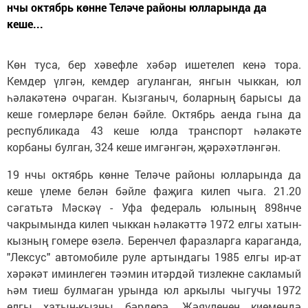
нчы октябрь көнне Теләче районы юлларында да
кеше...
Көн туса, бер хәвефле хәбәр ишетелеп кенә тора.
Кемдер үлгән, кемдер агуланган, янгын чыккан, юл
һәлакәтенә очраган. Кызганыч, боларның барысы да
кеше гомерләре белән бәйле. Октябрь аенда гына да
республикада 43 кеше юлда транспорт һәлакәте
корбаны булган, 324 кеше имгәнгән, җәрәхәтләнгән.
19 нчы октябрь көнне Теләче районы юлларында да
кеше үлеме белән бәйле фаҗига килеп чыга. 21.20
сәгатьтә Мәскәү - Уфа федераль юлының 898нче
чакрымында килеп чыккан һәлакәттә 1972 елгы хатын-
кызның гомере өзелә. Беренчел фаразларга караганда,
"Лексус" автомобиле руле артындагы 1985 елгы ир-ат
хәрәкәт иминлеген тәэмин итәрдәй тизлекне сакламый
һәм тиеш булмаган урында юл аркылы чыгучы 1972
елгы хатын-кызны бәрдерә. Җәяүленең киемендә