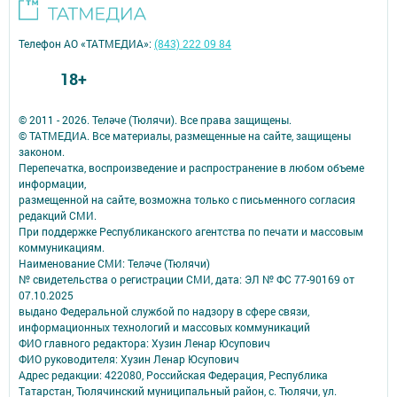
Телефон АО «ТАТМЕДИА»:
(843) 222 09 84
18+
© 2011 - 2026. Теләче (Тюлячи). Все права защищены.
© ТАТМЕДИА. Все материалы, размещенные на сайте, защищены
законом.
Перепечатка, воспроизведение и распространение в любом объеме
информации,
размещенной на сайте, возможна только с письменного согласия
редакций СМИ.
При поддержке Республиканского агентства по печати и массовым
коммуникациям.
Наименование СМИ: Теләче (Тюлячи)
№ свидетельства о регистрации СМИ, дата: ЭЛ № ФС 77-90169 от
07.10.2025
выдано Федеральной службой по надзору в сфере связи,
информационных технологий и массовых коммуникаций
ФИО главного редактора: Хузин Ленар Юсупович
ФИО руководителя: Хузин Ленар Юсупович
Адрес редакции: 422080, Российская Федерация, Республика
Татарстан, Тюлячинский муниципальный район, с. Тюлячи, ул.