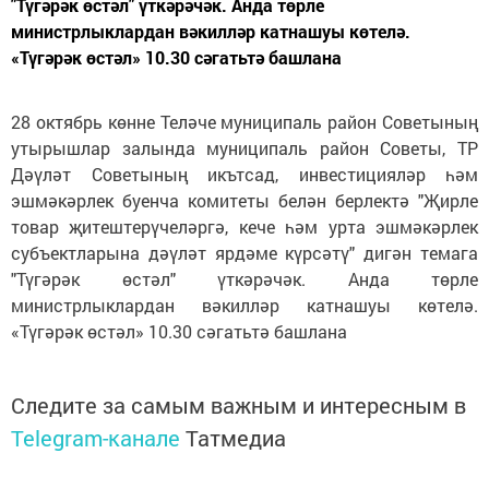
"Түгәрәк өстәл" үткәрәчәк. Анда төрле
министрлыклардан вәкилләр катнашуы көтелә.
«Түгәрәк өстәл» 10.30 сәгатьтә башлана
28 октябрь көнне Теләче муниципаль район Советының
утырышлар залында муниципаль район Советы, ТР
Дәүләт Советының икътсад, инвестицияләр һәм
эшмәкәрлек буенча комитеты белән берлектә "Җирле
товар җитештерүчеләргә, кече һәм урта эшмәкәрлек
субъектларына дәүләт ярдәме күрсәтү" дигән темага
"Түгәрәк өстәл" үткәрәчәк. Анда төрле
министрлыклардан вәкилләр катнашуы көтелә.
«Түгәрәк өстәл» 10.30 сәгатьтә башлана
Следите за самым важным и интересным в
Telegram-канале
Татмедиа