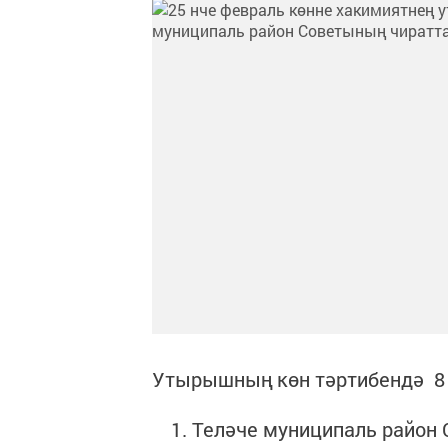
Утырышның көн тәртибендә 8
Теләче муниципаль район