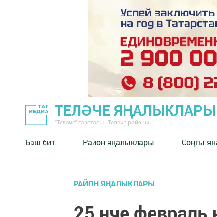
ТЕЛӘЧЕ ЯҢАЛЫКЛАРЫ
"Теләче" газетасы - Теләче районы
Баш бит
Район яңалыклары
Соңгы ян
РАЙОН ЯҢАЛЫКЛАРЫ
25 нче февраль