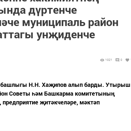
ында дүртенче
әче муниципаль район
аттагы унҗиденче
1021
0
 башлыгы Н.Н. Хаҗипов алып барды. Утырыш
айон Советы һәм Башкарма комитетының
 предприятие җитәкчеләре, мәктәп