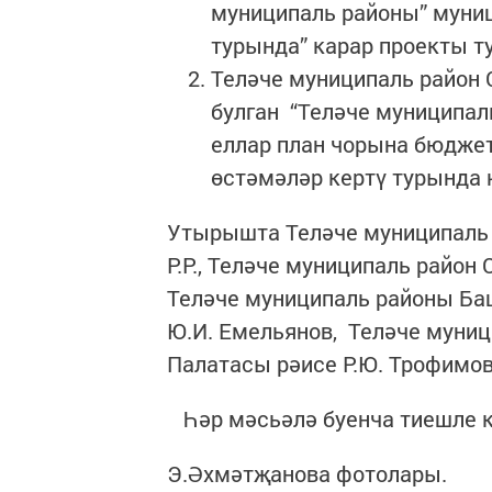
муниципаль районы” муниц
турында” карар проекты т
Теләче муниципаль район 
булган “Теләче муниципаль
еллар план чорына бюдже
өстәмәләр кертү турында 
Утырышта Теләче муниципаль
Р.Р., Теләче муниципаль район
Теләче муниципаль районы Ба
Ю.И. Емельянов, Теләче муни
Палатасы рәисе Р.Ю. Трофи
Һәр мәсьәлә буенча тиешле к
Э.Әхмәтҗанова фотолары.