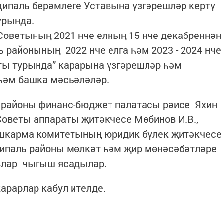
ипаль берәмлеге Уставына үзгәрешләр кертү
урында.
Советының 2021 нче елның 15 нче декабреннән
 районының 2022 нче елга һәм 2023 - 2024 нче
ты турында” карарына үзгәрешләр һәм
һәм башка мәсьәләләр.
 районы финанс-бюджет палатасы рәисе Яхин
 Советы аппараты җитәкчесе Мөбинов И.В.,
шкарма комитетының юридик бүлек җитәкчес
ципаль районы мөлкәт һәм җир мөнәсәбәтләре
мовлар чыгыш ясадылар.
арарлар кабул ителде.