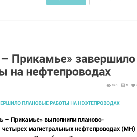
 – Прикамье» завершило
ы на нефтепроводах
820
0
ь – Прикамье» выполнили планово-
 четырех магистральных нефтепроводах (МН)