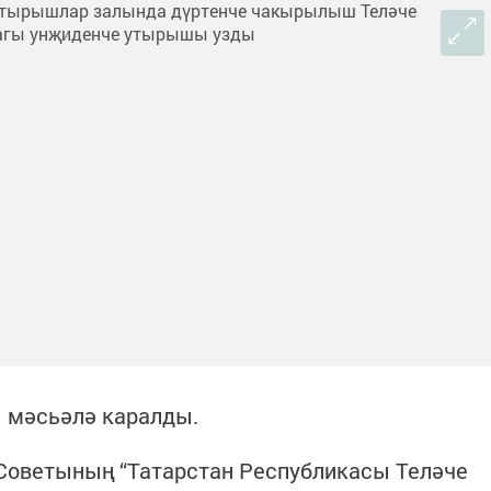
 мәсьәлә каралды.
 Советының “Татарстан Республикасы Теләче