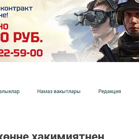
алыклар
Намаз вакытлары
Редакция
 көнне хакимиятнең