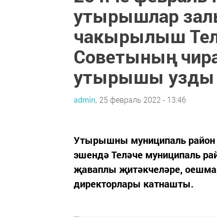
утырышлар зал
чакырылыш Тел
Советының чир
утырышы узды
admin,
25 февраль 2022 - 13:46
Утырышны муниципаль район
эшендә Теләче муниципаль р
җаваплы җитәкчеләре, оешма,
директорлары катнашты.