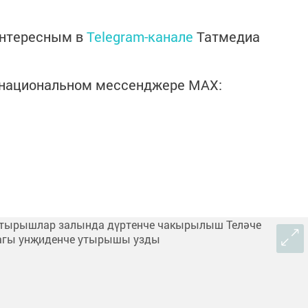
интересным в
Telegram-канале
Татмедиа
в национальном мессенджере MАХ: