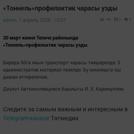
«Тоннель»профилактик чарасы узды
admin,
1 апрель 2026 - 10:57
198
0
0
30 март көнне Теләче районында
«Тоннель»профилактик чарасы узды.
Биредә 50гә якын транспорт чарасы тикшерелде. 5
административ материал төзелде. Бу юнәлештә эш
дәвам иттереләчәк.
Дәүләт Автоинспекциясе башлыгы И. Х. Кәримуллин.
Следите за самым важным и интересным в
Telegram-канале
Татмедиа