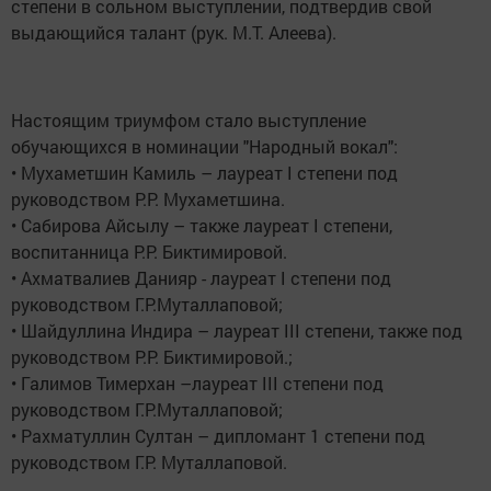
степени в сольном выступлении, подтвердив свой
выдающийся талант (рук. М.Т. Алеева).
Настоящим триумфом стало выступление
обучающихся в номинации "Народный вокал":
• Мухаметшин Камиль – лауреат I степени под
руководством Р.Р. Мухаметшина.
• Сабирова Айсылу – также лауреат I степени,
воспитанница Р.Р. Биктимировой.
• Ахматвалиев Данияр - лауреат I степени под
руководством Г.Р.Муталлаповой;
• Шайдуллина Индира – лауреат III степени, также под
руководством Р.Р. Биктимировой.;
• Галимов Тимерхан –лауреат III степени под
руководством Г.Р.Муталлаповой;
• Рахматуллин Султан – дипломант 1 степени под
руководством Г.Р. Муталлаповой.