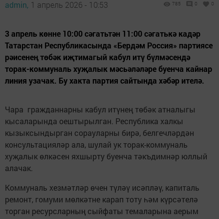
admin,
1 апрель 2026 - 10:53
785
0
0
3 апрель көнне 10:00 сәгатьтән 11:00 сәгатькә кадәр
Татарстан Республикасында «Бердәм Россия» партиясе
рәисенең төбәк иҗтимагый кабул итү бүлмәсендә
торак-коммуналь хуҗалык мәсьәләләре буенча кайнар
линия узачак. Бу хакта партия сайтында хәбәр ителә.
Чара гражданнарны кабул итүнең төбәк атналыгы
кысаларында оештырылган. Республика халкы
кызыксындырган сорауларны бирә, белгечләрдән
консультацияләр ала, шулай ук торак-коммуналь
хуҗалык өлкәсен яхшырту буенча тәкъдимнәр юллый
алачак.
Коммуналь хезмәтләр өчен түләү исәпләү, капиталь
ремонт, гомуми мөлкәтне карап тоту һәм күрсәтелә
торган ресурсларның сыйфаты темаларына аерым