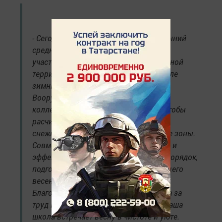
- Сегодня в нашей школе прошел весенний
средник. В этот раз главной задачей
участников была расчистка пришкольной
территории от снега, оставшегося после
зимних месяцев.
Вооружившись лопатами, школьный
коллектив, дружно вышел на улицу, чтобы
расчистить дорожки и освободить от
снежных масс игровые и прогулочные зоны.
Совместная работа позволила быстро и
эффективно привести территорию в порядок,
подготовив ее к наступлению настоящего
весеннего тепла.
Благодарим всех участников средника за
труд и отличное настроение! Теперь наша
школа встречает весну в чистоте и уюте.