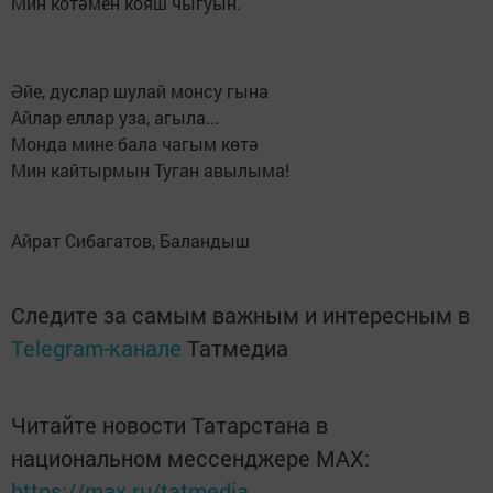
Мин котәмен кояш чыгуын.
Әйе, дуслар шулай монсу гына
Айлар еллар уза, агыла...
Монда мине бала чагым көтә
Мин кайтырмын Туган авылыма!
Айрат Сибагатов, Баландыш
Следите за самым важным и интересным в
Telegram-канале
Татмедиа
Читайте новости Татарстана в
национальном мессенджере MАХ:
https://max.ru/tatmedia