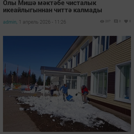
Олы Мишә мәктәбе чисталык
икеайлыгыннан читтә калмады
admin,
1 апрель 2026 - 11:26
207
0
0