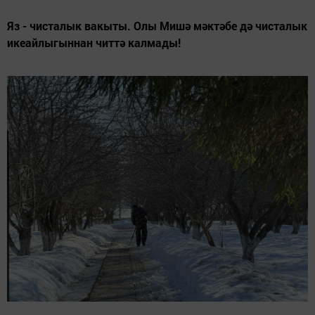
Яз - чисталык вакыты. Олы Мишә мәктәбе дә чисталык
икеайлыгыннан читтә калмады!