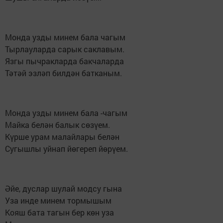
Монда узды минем бала чагым
Тырлауларда сарык саклавым.
Язгы пычракларда бакчаларда
Тәтәй эзләп билдән батканым.
Монда узды минем бала -чагым
Майка белән балык сөзүем.
Күрше урам малайлары белән
Сугышлы уйнап йөгереп йөрүем.
Әйе, дуслар шулай модсу гына
Уза инде минем тормышым
Кояш бата тагын бер көн уза