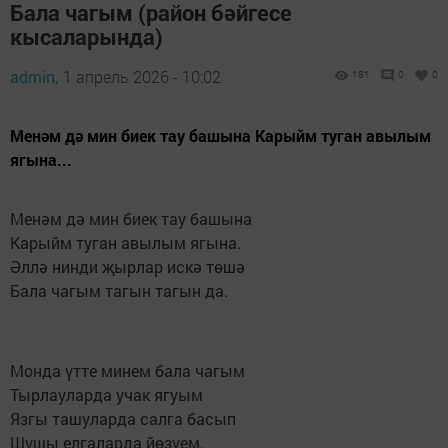
Бала чагым (район бәйгесе
кысаларында)
admin,
1 апрель 2026 - 10:02
181
0
0
Менәм дә мин биек тау башына Карыйм туган авылым
ягына...
Менәм дә мин биек тау башына
Карыйм туган авылым ягына.
Әллә нинди җырлар искә төшә
Бала чагым тагын тагын да.
Монда үтте минем бала чагым
Тырлауларда учак ягуым
Язгы ташуларда салга басып
Шушы елгаларда йөзүем.