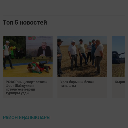
Топ 5 новостей
РСФСРның спорт остасы
Урак барышы белән
Кырлард
Фоат Шайдуллин
танышты
истәлегенә көрәш
турниры узды
РАЙОН ЯҢАЛЫКЛАРЫ