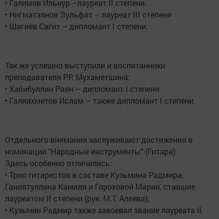
• Галимов Ильнур –лауреат II степени.
• Нигматзянов Зульфат – лауреат III степени
• Шагиев Сагит – дипломант I степени.
Так же успешно выступили и воспитанники
преподавателя Р.Р. Мухаметшина:
• Хабибуллин Раян – дипломант I степени.
• Галияхметов Ислам – также дипломант I степени.
Отдельного внимания заслуживают достижения в
номинации "Народные инструменты" (Гитара).
Здесь особенно отличились:
• Трио гитаристов в составе Кузьмина Радмира,
Ганиятуллина Камиля и Гороховой Марии, ставшие
лауреатом II степени (рук. М.Т. Алеева);
• Кузьмин Радмир также завоевал звание лауреата II