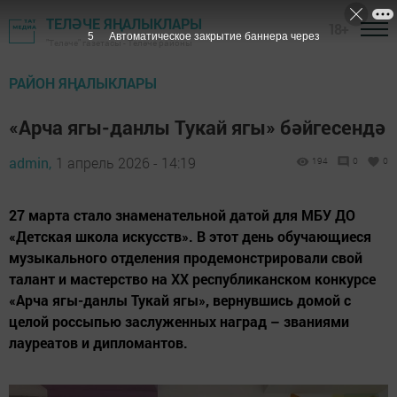
ТЕЛӘЧЕ ЯҢАЛЫКЛАРЫ
18+
3
Автоматическое закрытие баннера через
"Теләче" газетасы - Теләче районы
РАЙОН ЯҢАЛЫКЛАРЫ
«Арча ягы-данлы Тукай ягы» бәйгесендә
admin,
1 апрель 2026 - 14:19
194
0
0
27 марта стало знаменательной датой для МБУ ДО
«Детская школа искусств». В этот день обучающиеся
музыкального отделения продемонстрировали свой
талант и мастерство на XX республиканском конкурсе
«Арча ягы-данлы Тукай ягы», вернувшись домой с
целой россыпью заслуженных наград – званиями
лауреатов и дипломантов.