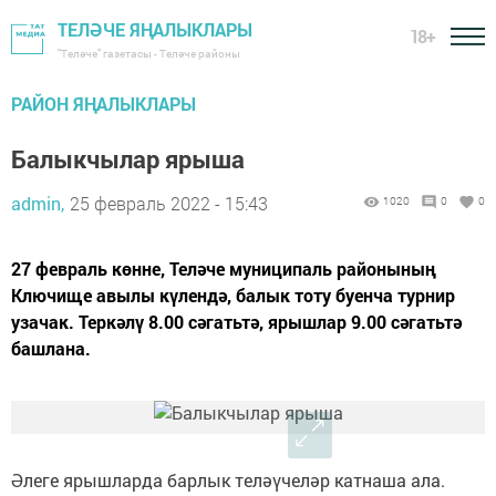
ТЕЛӘЧЕ ЯҢАЛЫКЛАРЫ
18+
"Теләче" газетасы - Теләче районы
РАЙОН ЯҢАЛЫКЛАРЫ
Балыкчылар ярыша
admin,
25 февраль 2022 - 15:43
1020
0
0
27 февраль көнне, Теләче муниципаль районының
Ключище авылы күлендә, балык тоту буенча турнир
узачак. Теркәлү 8.00 сәгатьтә, ярышлар 9.00 сәгатьтә
башлана.
Әлеге ярышларда барлык теләүчеләр катнаша ала.