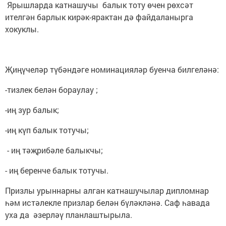
Ярышларда катнашучы балык тоту өчен рөхсәт
ителгән барлык кирәк-ярактан дә файдаланырга
хокуклы.
Җиңүчеләр түбәндәге номинацияләр буенча билгеләнә:
-тизлек белән бораулау ;
-иң зур балык;
-иң күп балык тотучы;
- иң тәҗрибәле балыкчы;
- иң беренче балык тотучы.
Призлы урыннарны алган катнашучылар дипломнар
һәм истәлекле призлар белән бүләкләнә. Саф һавада
уха да әзерләү планлаштырыла.