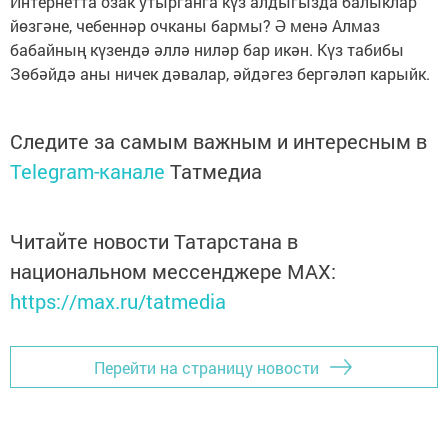
Интернетта озак утырганга күз алдыгызда балыклар
йөзгәне, чебеннәр очканы бармы? Ә менә Алмаз
бабайның күзендә әллә ниләр бар икән. Күз табибы
Зөбәйдә аны ничек дәвалар, әйдәгез бергәләп карыйк.
Следите за самым важным и интересным в
Telegram-канале
Татмедиа
Читайте новости Татарстана в
национальном мессенджере MАХ:
https://max.ru/tatmedia
Перейти на страницу новости