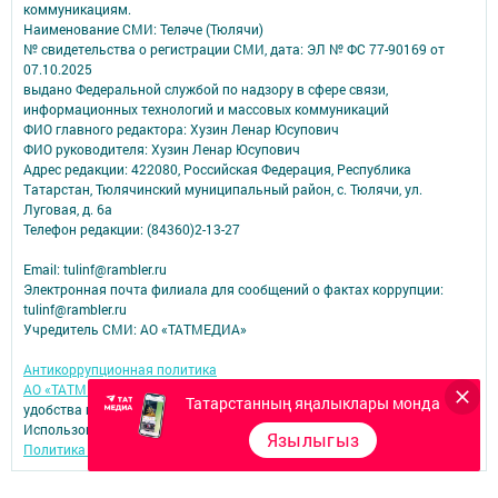
коммуникациям.
Наименование СМИ: Теләче (Тюлячи)
№ свидетельства о регистрации СМИ, дата: ЭЛ № ФС 77-90169 от
07.10.2025
выдано Федеральной службой по надзору в сфере связи,
информационных технологий и массовых коммуникаций
ФИО главного редактора: Хузин Ленар Юсупович
ФИО руководителя: Хузин Ленар Юсупович
Адрес редакции: 422080, Российская Федерация, Республика
Татарстан, Тюлячинский муниципальный район, с. Тюлячи, ул.
Луговая, д. 6а
Телефон редакции: (84360)2-⁠13-⁠27
Email: tulinf@rambler.ru
Электронная почта филиала для сообщений о фактах коррупции:
tulinf@rambler.ru
Учредитель СМИ: АО «ТАТМЕДИА»
Антикоррупционная политика
АО «ТАТМЕДИА» использует «cookie»
для персонализации сервисов и
Татарстанның яңалыклары монда
удобства пользователей сайтом.
Использование «cookie» можно отменить в настройках браузера.
Язылыгыз
Политика конфиденциальности