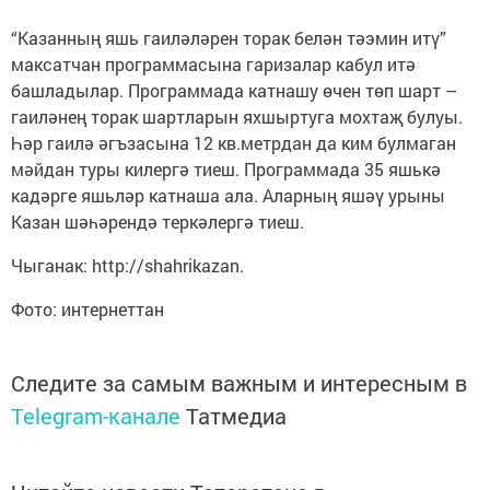
“Казанның яшь гаиләләрен торак белән тәэмин итү”
максатчан программасына гаризалар кабул итә
башладылар. Программада катнашу өчен төп шарт –
гаиләнең торак шартларын яхшыртуга мохтаҗ булуы.
Һәр гаилә әгъзасына 12 кв.метрдан да ким булмаган
мәйдан туры килергә тиеш. Программада 35 яшькә
кадәрге яшьләр катнаша ала. Аларның яшәү урыны
Казан шәһәрендә теркәлергә тиеш.
Чыганак: http://shahrikazan.
Фото: интернеттан
Следите за самым важным и интересным в
Telegram-канале
Татмедиа