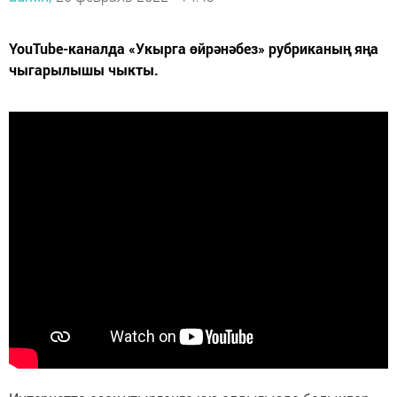
YouTube-каналда «Укырга өйрәнәбез» рубриканың яңа
чыгарылышы чыкты.