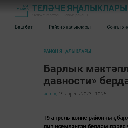
ТЕЛӘЧЕ ЯҢАЛЫКЛАРЫ
"Теләче" газетасы - Теләче районы
Баш бит
Район яңалыклары
Соңгы ян
РАЙОН ЯҢАЛЫКЛАРЫ
Барлык мәктәпл
давности» берд
admin,
19 апрель 2023 - 10:25
19 апрель көнне районның бар
дип исемләнгән бердәм дәреc 