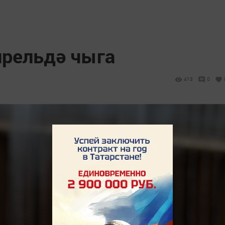
прельдә чыга
413
0