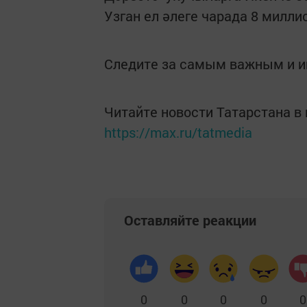
Узган ел әлеге чарада 8 милл
Следите за самым важным и 
Читайте новости Татарстана 
https://max.ru/tatmedia
Оставляйте реакции
0
0
0
0
0