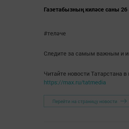
Газетабызның киләсе саны 26 
#теләче
Следите за самым важным и 
Читайте новости Татарстана 
https://max.ru/tatmedia
Перейти на страницу новости