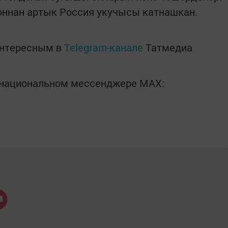
ионнан артык Россия укучысы катнашкан.
интересным в
Telegram-канале
Татмедиа
в национальном мессенджере MАХ: