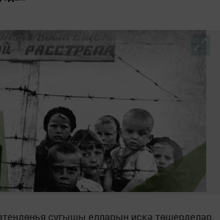
өтендөнья сугышы елларын искә төшерделәр.