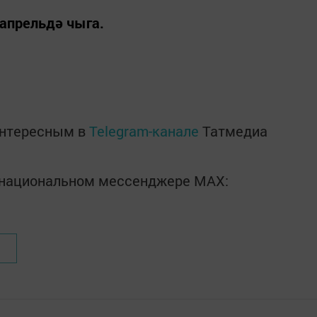
апрельдә чыга.
интересным в
Telegram-канале
Татмедиа
в национальном мессенджере MАХ: