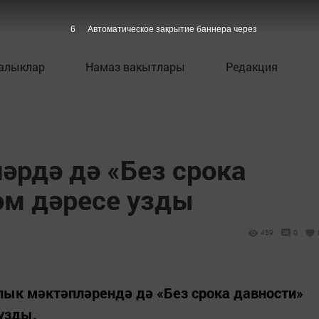
5
Автоматическое закрытие баннера через
алыклар
Намаз вакытлары
Редакция
әрдә дә «Без срока
әм дәреcе узды
459
0
лык мәктәпләрендә дә «Без срока давности»
узды.