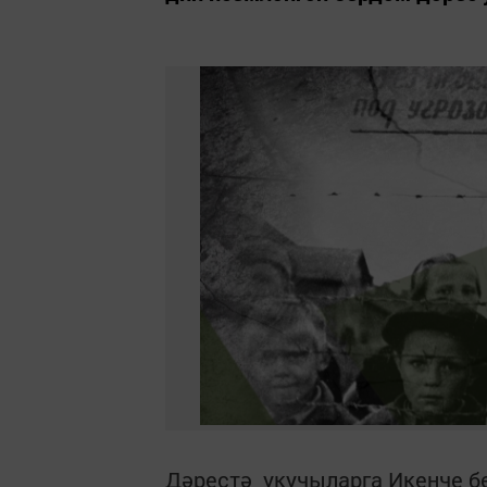
Дәрестә укучыларга Икенче б