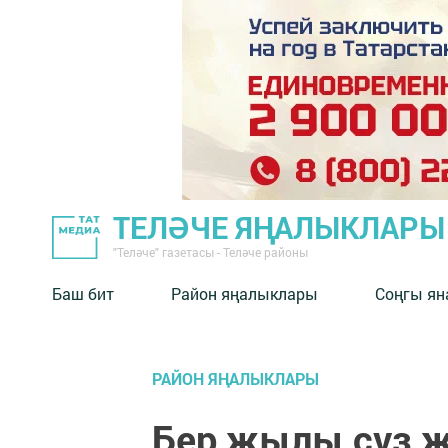
ТЕЛӘЧЕ ЯҢАЛЫКЛАРЫ
"Теләче" газетасы - Теләче районы
Баш бит
Район яңалыклары
Соңгы ян
РАЙОН ЯҢАЛЫКЛАРЫ
Бер җылы сүз 