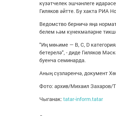
күзәтчелек эшчәнлеге идарәс
Гиляков әйтте. Бу хакта РИА Но
Ведомство берничә яңа нормат
белем һәм күнекмәләрне тикше
"Иң мөһиме — B, C, D категори
бетерелә", - диде Гиляков Мәс
буенча семинарда.
Аның сүзләренчә, документ Хө
Фото: архив/Михаил Захаров/
Чыганак:
tatar-inform.tatar