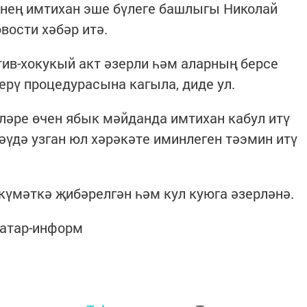
енең имтихан эше бүлеге башлыгы Николай
вости хәбәр итә.
ив-хокукый акт әзерли һәм аларның берсе
рү процедурасына кагыла, диде ул.
яләре өчен ябык мәйданда имтихан кабул итү
кәүдә узган юл хәрәкәте иминлеген тәэмин итү
күмәткә җибәрелгән һәм кул куюга әзерләнә.
Татар-информ