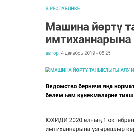
В РЕСПУБЛИКЕ
Машина йөртү 
имтиханнарына 
автор,
4 декабрь 2019 - 08:25
Ведомство берничә яңа нормат
белем һәм күнекмәләрне тикш
ЮХИДИ 2020 елның 1 октябрен
имтиханнарына үзгәрешләр ке