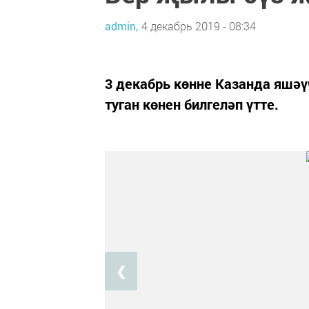
admin,
4 декабрь 2019 - 08:34
3 декабрь көнне Казанда яшә
туган көнен билгеләп үтте.
❮