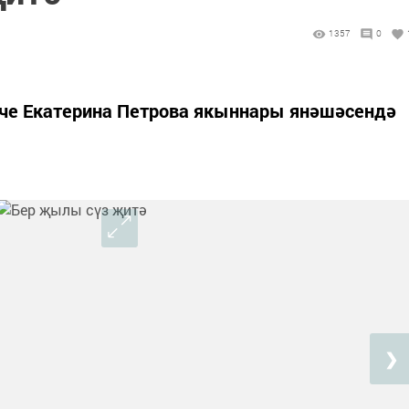
1357
0
үче Екатерина Петрова якыннары янәшәсендә
❯