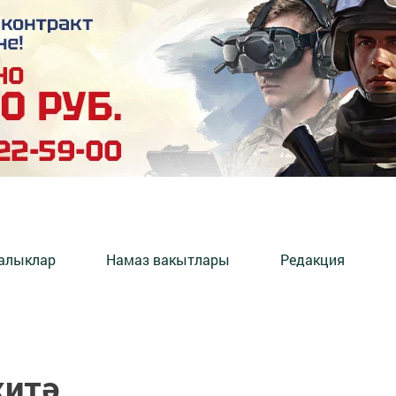
алыклар
Намаз вакытлары
Редакция
җитә