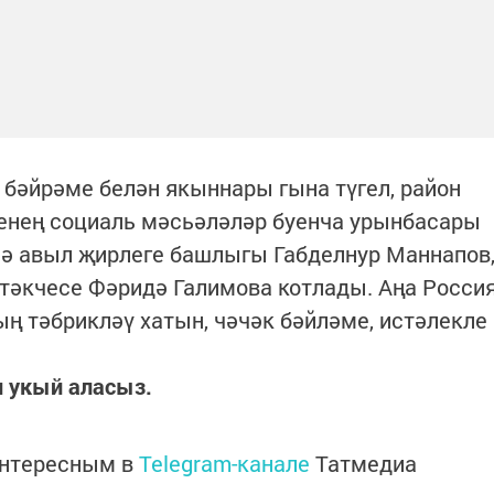
 бәйрәме белән якыннары гына түгел, район
нең социаль мәсьәләләр буенча урынбасары
ә авыл җирлеге башлыгы Габделнур Маннапов
итәкчесе Фәридә Галимова котлады. Аңа Росси
 тәбрикләү хатын, чәчәк бәйләме, истәлекле
н укый аласыз.
интересным в
Telegram-канале
Татмедиа