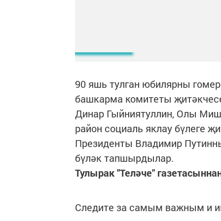
90 яшь тулган юбилярны гомер
башкарма комитеты җитәкчесе
Динар Гыйниятуллин, Олы Миш
район социаль яклау бүлеге җ
Президенты Владимир Путинның
бүләк тапшырдылар.
Тулырак "Теләче" газетасынна
Следите за самым важным и 