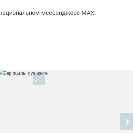
в национальном мессенджере MАХ:
❯