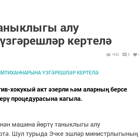
таныклыгы алу
үзгәрешләр кертелә
1632
0
ив-хокукый акт әзерли һәм аларның берсе
ерү процедурасына кагыла.
нән машина йөртү таныклыгы алу
ртә. Шул турыда Эчке эшләр министрлыгының