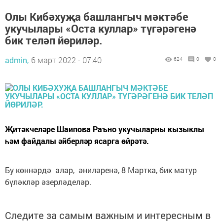
Олы Кибәхуҗа башлангыч мәктәбе
укучылары «Оста куллар» түгәрәгенә
бик теләп йөриләр.
admin,
6 март 2022 - 07:40
624
0
0
Җитәкчеләре Шаипова Раъно укучыларны кызыклы
һәм файдалы әйберләр ясарга өйрәтә.
Бу көннәрдә алар, әниләренә, 8 Мартка, бик матур
бүләкләр әзерләделәр.
Следите за самым важным и интересным в