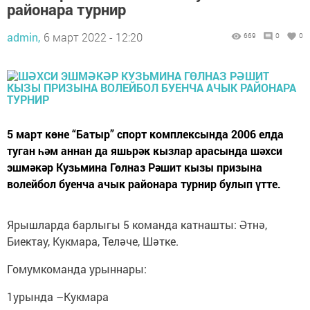
районара турнир
admin,
6 март 2022 - 12:20
669
0
0
5 март көне “Батыр” спорт комплексында 2006 елда
туган һәм аннан да яшьрәк кызлар арасында шәхси
эшмәкәр Кузьмина Гөлназ Рәшит кызы призына
волейбол буенча ачык районара турнир булып үтте.
Ярышларда барлыгы 5 команда катнашты: Әтнә,
Биектау, Кукмара, Теләче, Шәтке.
Гомумкоманда урыннары:
1урында –Кукмара