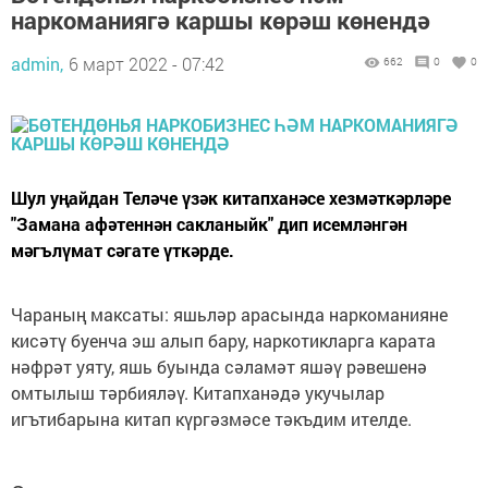
наркоманиягә каршы көрәш көнендә
admin,
6 март 2022 - 07:42
662
0
0
Шул уңайдан Теләче үзәк китапханәсе хезмәткәрләре
"Замана афәтеннән сакланыйк" дип исемләнгән
мәгълүмат сәгате үткәрде.
Чараның максаты: яшьләр арасында наркоманияне
кисәтү буенча эш алып бару, наркотикларга карата
нәфрәт уяту, яшь буында сәламәт яшәү рәвешенә
омтылыш тәрбияләү. Китапханәдә укучылар
игътибарына китап күргәзмәсе тәкъдим ителде.