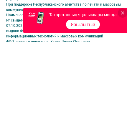
При поддержке Республиканского агентства по печати и массовым
коммуникациям.
Татарстанның яңалыклары монда
Наименование СМИ: Теләче (Тюлячи)
№ свидетельства о регистрации СМИ, дата: ЭЛ № ФС 77-90169 от
Язылыгыз
07.10.2025
выдано Федеральной службой по надзору в сфере связи,
информационных технологий и массовых коммуникаций
ФИО главного редактора: Хузин Ленар Юсупович
ФИО руководителя: Хузин Ленар Юсупович
Адрес редакции: 422080, Российская Федерация, Республика
Татарстан, Тюлячинский муниципальный район, с. Тюлячи, ул.
Луговая, д. 6а
Телефон редакции: (84360)2-⁠13-⁠27
Email: tulinf@rambler.ru
Электронная почта филиала для сообщений о фактах коррупции:
tulinf@rambler.ru
Учредитель СМИ: АО «ТАТМЕДИА»
Антикоррупционная политика
АО «ТАТМЕДИА» использует «cookie»
для персонализации сервисов и
удобства пользователей сайтом.
Использование «cookie» можно отменить в настройках браузера.
Политика конфиденциальности