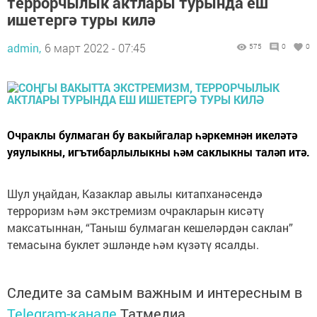
террорчылык актлары турында еш
ишетергә туры килә
admin,
6 март 2022 - 07:45
575
0
0
Очраклы булмаган бу вакыйгалар һәркемнән икеләтә
уяулыкны, игътибарлылыкны һәм саклыкны таләп итә.
Шул уңайдан, Казаклар авылы китапханәсендә
терроризм һәм экстремизм очракларын кисәтү
максатыннан, “Таныш булмаган​ кешеләрдән саклан”
темасына буклет эшләнде һәм күзәтү ясалды.
Следите за самым важным и интересным в
Telegram-канале
Татмедиа