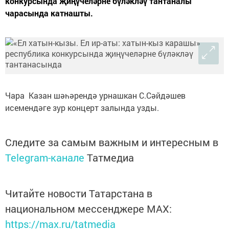
конкурсында җиңүчеләрне бүләкләү тантаналы
чарасында катнашты.
Чара Казан шәһәрендә урнашкан С.Сәйдәшев
исемендәге зур концерт залында узды.
Следите за самым важным и интересным в
Telegram-канале
Татмедиа
Читайте новости Татарстана в
национальном мессенджере MАХ:
https://max.ru/tatmedia