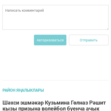
Отправить
Авторизоваться
РАЙОН ЯҢАЛЫКЛАРЫ
Шәхси эшмәкәр Кузьмина Гөлназ Рәшит
кызы призына волейбол буенча ачык