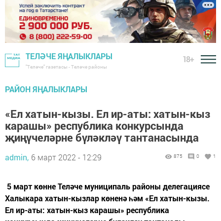
ТЕЛӘЧЕ ЯҢАЛЫКЛАРЫ
18+
"Теләче" газетасы - Теләче районы
РАЙОН ЯҢАЛЫКЛАРЫ
«Ел хатын-кызы. Ел ир-аты: хатын-кыз
карашы» республика конкурсында
җиңүчеләрне бүләкләү тантанасында
admin,
6 март 2022 - 12:29
875
0
1
5 март көнне Теләче муниципаль районы делегациясе
Халыкара хатын-кызлар көненә һәм «Ел хатын-кызы.
Ел ир-аты: хатын-кыз карашы» республика