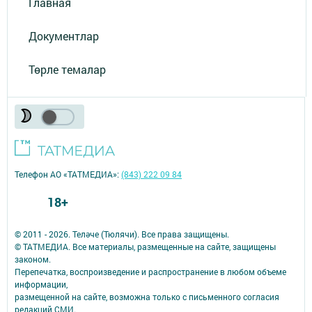
Главная
Документлар
Төрле темалар
Телефон АО «ТАТМЕДИА»:
(843) 222 09 84
18+
© 2011 - 2026. Теләче (Тюлячи). Все права защищены.
© ТАТМЕДИА. Все материалы, размещенные на сайте, защищены
законом.
Перепечатка, воспроизведение и распространение в любом объеме
информации,
размещенной на сайте, возможна только с письменного согласия
редакций СМИ.