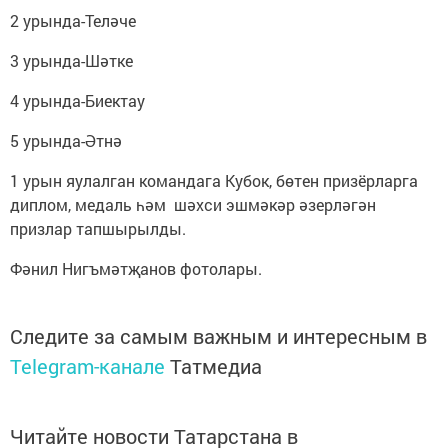
2 урында-Теләче
3 урында-Шәтке
4 урында-Биектау
5 урында-Әтнә
1 урын яулалган командага Кубок, бөтен призёрларга
диплом, медаль һәм шәхси эшмәкәр әзерләгән
призлар тапшырылды.
Фәнил Нигъмәтҗанов фотолары.
Следите за самым важным и интересным в
Telegram-канале
Татмедиа
Читайте новости Татарстана в