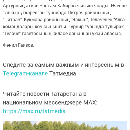
Артурның әтисе Рәстәм Хәбиров чыгыш ясады. Өченче
тапкыр үткәрелгән турнирда Питрәч районының
"Питрәч", Кукмара районының "Ялкын", Теләченең "Алга"
командалары көч сынышты. Турнир турында тулырак
"Теләче" газетасының киләсе саныннан укый аласыз.
Фәнил Гаязов.
Следите за самым важным и интересным в
Telegram-канале
Татмедиа
Читайте новости Татарстана в
национальном мессенджере MАХ:
https://max.ru/tatmedia