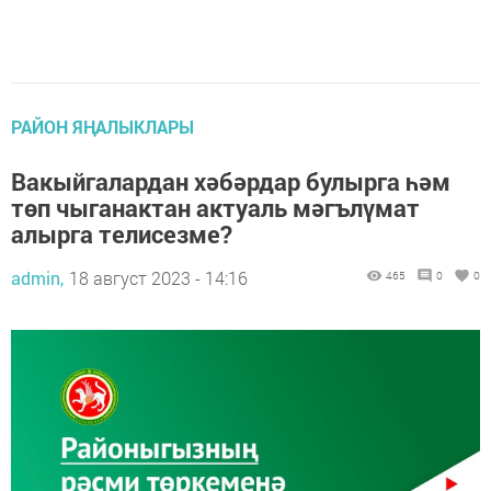
РАЙОН ЯҢАЛЫКЛАРЫ
Вакыйгалардан хәбәрдар булырга һәм
төп чыганактан актуаль мәгълүмат
алырга телисезме?
admin,
18 август 2023 - 14:16
465
0
0