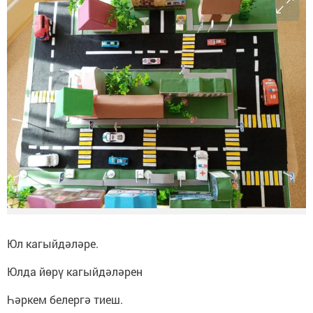
Юл кагыйдәләре.
Юлда йөрү кагыйдәләрен
Һәркем белергә тиеш.