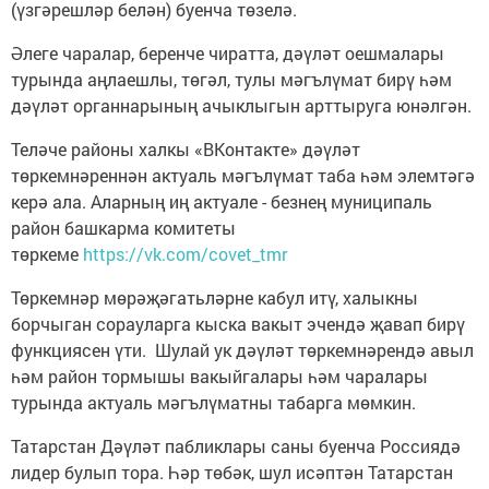
(үзгәрешләр белән) буенча төзелә.
Әлеге чаралар, беренче чиратта, дәүләт оешмалары
турында аңлаешлы, төгәл, тулы мәгълүмат бирү һәм
дәүләт органнарының ачыклыгын арттыруга юнәлгән.
Теләче районы халкы «ВКонтакте» дәүләт
төркемнәреннән актуаль мәгълүмат таба һәм элемтәгә
керә ала. Аларның иң актуале - безнең муниципаль
район башкарма комитеты
төркеме
https://vk.com/covet_tmr
Төркемнәр мөрәҗәгатьләрне кабул итү, халыкны
борчыган сорауларга кыска вакыт эчендә җавап бирү
функциясен үти. Шулай ук дәүләт төркемнәрендә авыл
һәм район тормышы вакыйгалары һәм чаралары
турында актуаль мәгълүматны табарга мөмкин.
Татарстан Дәүләт пабликлары саны буенча Россиядә
лидер булып тора. Һәр төбәк, шул исәптән Татарстан