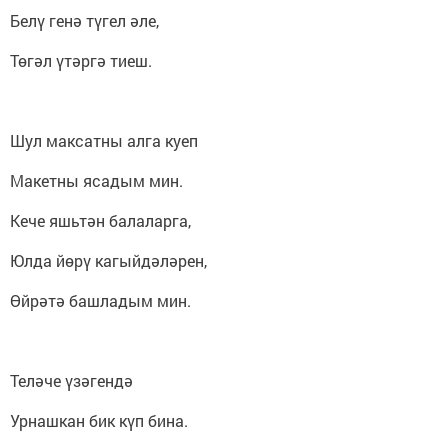
Белү генә түгел әле,
Төгәл үтәргә тиеш.
Шул максатны алга куеп
Макетны ясадым мин.
Кече яшьтән балаларга,
Юлда йөрү кагыйдәләрен,
Өйрәтә башладым мин.
Теләче үзәгендә
Урнашкан бик күп бина.