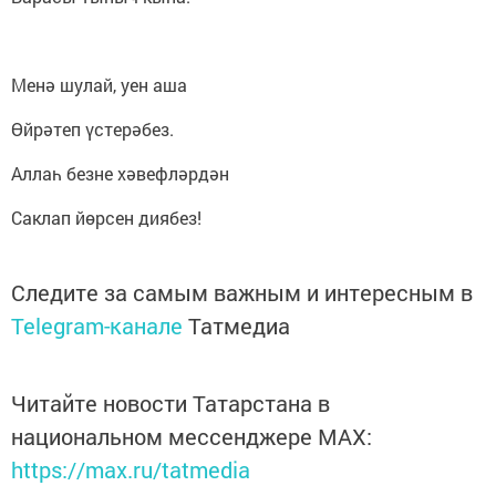
Менә шулай, уен аша
Өйрәтеп үстерәбез.
Аллаһ безне хәвефләрдән
Саклап йөрсен диябез!
Следите за самым важным и интересным в
Telegram-канале
Татмедиа
Читайте новости Татарстана в
национальном мессенджере MАХ:
https://max.ru/tatmedia