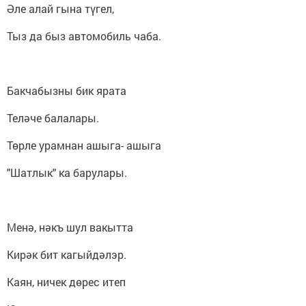
Әле алай гына түгел,
Тыз да быз автомобиль чаба.
Бакчабызны бик ярата
Теләче балалары.
Төрле урамнан ашыга- ашыга
"Шатлык" ка барулары.
Менә, нәкъ шул вакытта
Кирәк бит кагыйдәлэр.
Каян, ничек дөрес итеп