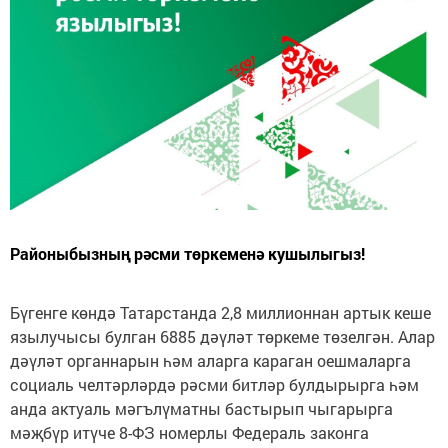
Районыбызның рәсми төркеменә кушылыгыз!
Бүгенге көндә Татарстанда 2,8 миллионнан артык кеше
язылучысы булган 6885 дәүләт төркеме төзелгән. Алар
дәүләт органнарын һәм аларга караган оешмаларга
социаль челтәрләрдә рәсми битләр булдырырга һәм
анда актуаль мәгълүматны бастырып чыгарырга
мәҗбүр итүче 8-ФЗ номерлы Федераль законга