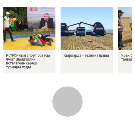
РСФСРның спорт остасы
Кырларда - техника шавы
Урак б
Фоат Шайдуллин
таныш
истәлегенә көрәш
турниры узды