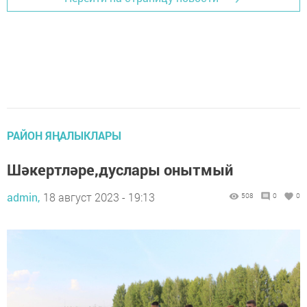
РАЙОН ЯҢАЛЫКЛАРЫ
Шәкертләре,дуслары онытмый
admin,
18 август 2023 - 19:13
508
0
0