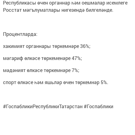
Республикасы өчен органнар һәм оешмалар исемлеге
Росстат мәгълүматлары нигезендә билгеләнде.
Процентларда:
хакимият органнары төркемнәре 36%;
мәгариф өлкәсе төркеменәре 47%;
мәдәният өлкәсе төркемнәре 7%;
спорт өлкәсе һәм яшьләр өчен төркемнәр 5%.
#ГоспабликиРеспубликиТатарстан #Госпаблики