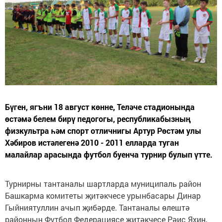
Бүген, ягъни 18 август көнне, Теләче стадионында
өстәмә белем бирү педогогы, республикабызның
физкультра һәм спорт отличнигы Артур Рөстәм улы
Хәбиров истәлегенә 2010 - 2011 елларда туган
малайлар арасында футбол буенча турнир булып үтте.
Турнирны тантаналы шартларда муниципаль район
Башкарма комитеты җитәкчесе урынбасары Динар
Гыйниятуллин ачып җибәрде. Тантаналы өлештә
районның Футбол Федерациясе җитәкчесе Рәис Яхин,