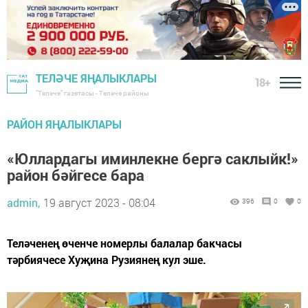
ТЕЛӘЧЕ ЯҢАЛЫКЛАРЫ
18+
"Теләче" газетасы - Теләче районы
РАЙОН ЯҢАЛЫКЛАРЫ
«Юллардагы иминлекне бергә саклыйк!»
район бәйгесе бара
admin,
19 август 2023 - 08:04
396
0
0
Теләченең өченче номерлы балалар бакчасы
тәрбиячесе Хуҗина Рузиянең кул эше.