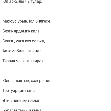
Юл аркылы чыгулар.
Махсус урын, юл билгесе
Безгә ярдәмгә килә.
Сулга , уңга күз салып,
Автомобиль югында,
Тизрәк чыгарга кирәк.
Юлны чыктык, хәзер инде
Тротуардан гына.
Әти-әнине җитәкләп
Барасы тыныч кына.