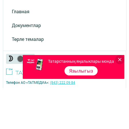
Главная
Документлар
Төрле темалар
Татарстанның яңалыклары монда
Язылыгыз
Телефон АО «ТАТМЕДИА»:
(843) 222 09 84
18+
© 2011 - 2026. Теләче (Тюлячи). Все права защищены.
© ТАТМЕДИА. Все материалы, размещенные на сайте, защищены
законом.
Перепечатка, воспроизведение и распространение в любом объеме
информации,