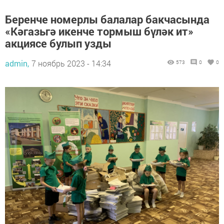
Беренче номерлы балалар бакчасында
«Кәгазьгә икенче тормыш бүләк ит»
акциясе булып узды
admin,
7 ноябрь 2023 - 14:34
573
0
0