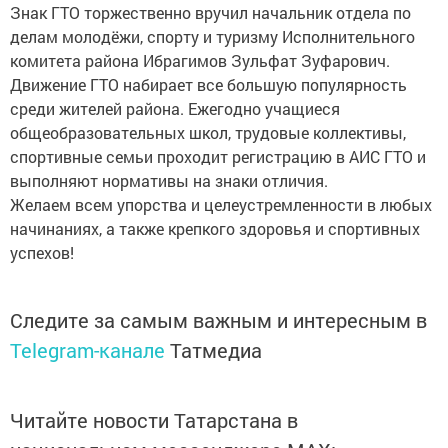
Знак ГТО торжественно вручил начальник отдела по
делам молодёжи, спорту и туризму Исполнительного
комитета района Ибрагимов Зульфат Зуфарович.
Движение ГТО набирает все большую популярность
среди жителей района. Ежегодно учащиеся
общеобразовательных школ, трудовые коллективы,
спортивные семьи проходит регистрацию в АИС ГТО и
выполняют нормативы на знаки отличия.
Желаем всем упорства и целеустремленности в любых
начинаниях, а также крепкого здоровья и спортивных
успехов!
Следите за самым важным и интересным в
Telegram-канале
Татмедиа
Читайте новости Татарстана в