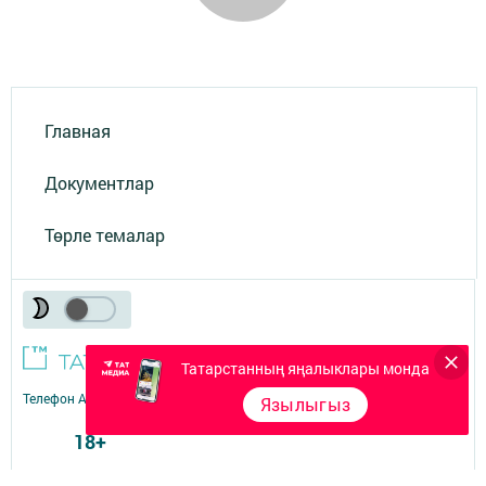
Главная
Документлар
Төрле темалар
Татарстанның яңалыклары монда
Телефон АО «ТАТМЕДИА»:
(843) 222 09 84
Язылыгыз
18+