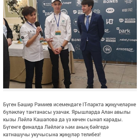
Бүген Бәшир Рәмиев исемендәге IT-паркта җиңүчеләрне
бүләкләү тантанасы узачак. Ярышларда Алан авылы
кызы Ләйлә Кашапова да үз көчен сынап карады.
Бүгенге финалда Ләйләгә һәм аның бәйгедә
катнашучы укучысына җиңүләр телибез!