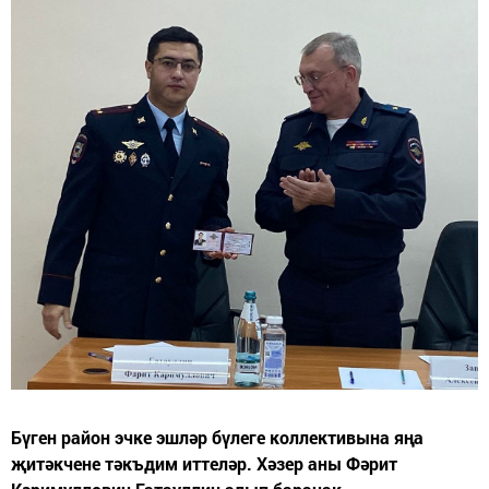
Бүген район эчке эшләр бүлеге коллективына яңа
җитәкчене тәкъдим иттеләр. Хәзер аны Фәрит