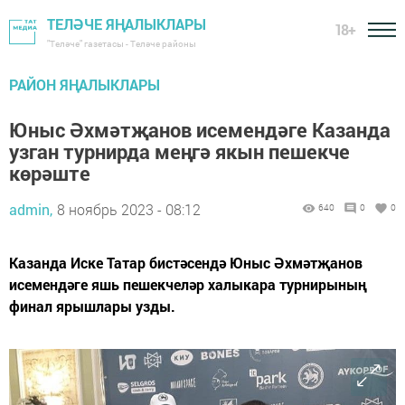
ТЕЛӘЧЕ ЯҢАЛЫКЛАРЫ
18+
"Теләче" газетасы - Теләче районы
РАЙОН ЯҢАЛЫКЛАРЫ
Юныс Әхмәтҗанов исемендәге Казанда
узган турнирда меңгә якын пешекче
көрәште
admin,
8 ноябрь 2023 - 08:12
640
0
0
Казанда Иске Татар бистәсендә Юныс Әхмәтҗанов
исемендәге яшь пешекчеләр халыкара турнирының
финал ярышлары узды.