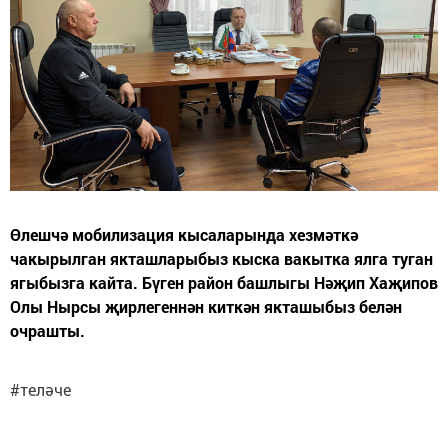
Өлешчә мобилизация кысаларында хезмәткә
чакырылган якташларыбыз кыска вакытка ялга туган
ягыбызга кайта. Бүген район башлыгы Нәҗип Хаҗипов
Олы Нырсы җирлегеннән киткән якташыбыз белән
очрашты.
#теләче