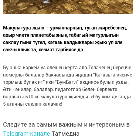
Макулатура җыю – урманнарның, туган җиребезнең,
ахыр чиктә планетабызның табигый матурлыгын
саклау гына түгел, кәгазь калдыклары җыю ул әле
сакчыллык та, хезмәт тәрбиясе дә.
Бу эшкә һәркем үз өлешен кертә ала.Теләченең беренче
номерлы балалар бакчасында яңадан "Кәгазьгә икенче
тормыш бүләк ит" яки “БумБатл” акциясе булып узды.
Әти - әниләр, балалар, педагоглар белән берлектә
барлыгы 510 кг макулатура җыелды. Ә бу ким дигәндә
5 агачны саклап калачак!
Следите за самым важным и интересным в
Telegram-канале
Татмедиа