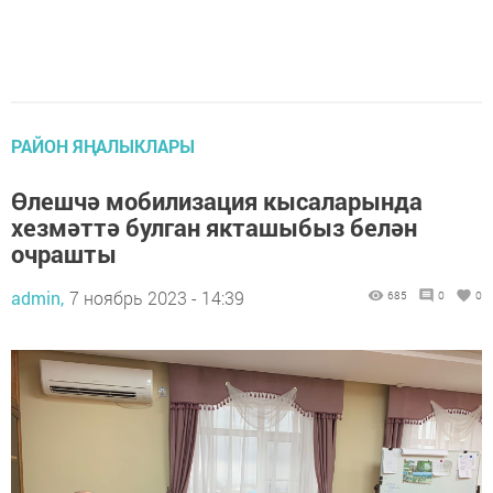
РАЙОН ЯҢАЛЫКЛАРЫ
Өлешчә мобилизация кысаларында
хезмәттә булган якташыбыз белән
очрашты
admin,
7 ноябрь 2023 - 14:39
685
0
0