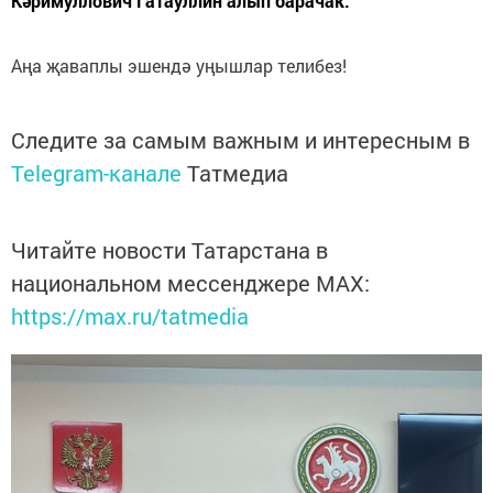
Кәримуллович Гатауллин алып барачак.
Аңа җаваплы эшендә уңышлар телибез!
Следите за самым важным и интересным в
Telegram-канале
Татмедиа
Читайте новости Татарстана в
национальном мессенджере MАХ:
https://max.ru/tatmedia