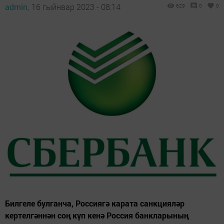
admin,
16 гыйнвар 2023 - 08:14
629
0
0
Билгеле булганча, Россиягә карата санкцияләр
кертелгәннән соң күп кенә Россия банкларының