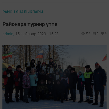
РАЙОН ЯҢАЛЫКЛАРЫ
Районара турнир үтте
admin,
15 гыйнвар 2023 - 16:23
976
0
0