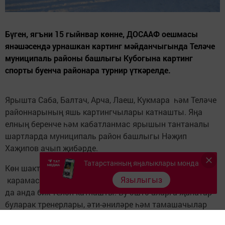
Бүген, ягъни 15 гыйнвар көнне, ДОСААФ оешмасы
янәшәсендә урнашкан картинг мәйданчыгында Теләче
муниципаль районы башлыгы Кубогына картинг
спорты буенча районара турнир үткәрелде.
Ярышта Саба, Балтач, Арча, Лаеш, Кукмара һәм Теләче
районнарының яшь картингчылары катнашты. Яңа
елның беренче һәм кабатланмас ярышын тантаналы
шартларда муниципаль район башлыгы Нәҗип
Хаҗипов ачып җибәрде.
Татарстанның яңалыклары монда
Көн шактый салкын һәм җилле булып торуга
Язылыгыз
карамастан, ярыш бик оешкан төстә узды, укучылар
да анда бик теләп катнашты. Бу эштә аларга җанатар
буларак тренерлары, әти-әниләре һәм тамашачылар
бик теләп булышты. Балаларның, бигрәк тә