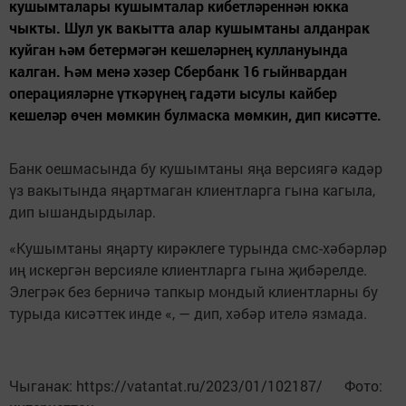
кушымталары кушымталар кибетләреннән юкка
чыкты. Шул ук вакытта алар кушымтаны алданрак
куйган һәм бетермәгән кешеләрнең куллануында
калган. Һәм менә хәзер Сбербанк 16 гыйнвардан
операцияләрне үткәрүнең гадәти ысулы кайбер
кешеләр өчен мөмкин булмаска мөмкин, дип кисәтте.
Банк оешмасында бу кушымтаны яңа версиягә кадәр
үз вакытында яңартмаган клиентларга гына кагыла,
дип ышандырдылар.
«Кушымтаны яңарту кирәклеге турында смс-хәбәрләр
иң искергән версияле клиентларга гына җибәрелде.
Элегрәк без берничә тапкыр мондый клиентларны бу
турыда кисәттек инде «, — дип, хәбәр ителә язмада.
Чыганак: https://vatantat.ru/2023/01/102187/ Фото: