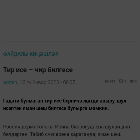
ФАЙДАЛЫ КИҢӘШЛӘР
Тир исе – чир билгесе
admin,
16 гыйнвар 2023 - 08:35
839
0
0
Гадәти булмаган тир исе берничә җитди авыру, шул
исәптән яман шеш билгесе булырга мөмкин.
Россия дерматологы Ирина Скорогудаева шулай дип
белдергән. Табиб сүзләренә караганда, яман шеш