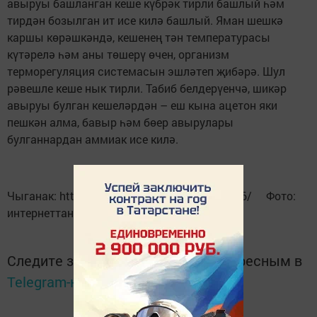
авыруы башланган кеше күбрәк тирли башлый һәм
тирдән бозылган ит исе килә башлый. Яман шешкә
каршы көрәшкәндә, кешенең тән температурасы
күтәрелә һәм аны төшерү өчен, организм
терморегуляция системасын эшләтеп җибәрә. Шул
рәвешле кеше нык тирли. Табиб белдерүенчә, шикәр
авыруы булган кешеләрдән – еш кына ацетон яки
пешкән алма, бавыр һәм бөер авырулары
булганнардан аммиак исе килә.
Чыганак: https://vatantat.ru/2023/01/102166/ Фото:
интернеттан
Следите за самым важным и интересным в
Telegram-канале
Татмедиа