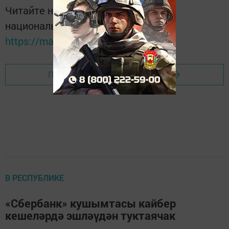
Читайте новости Татарстана в
национальном мессенджере MАХ:
https://max.ru/tatmedia
Перейти на страницу новости
В РЕСПУБЛИКЕ
«Сбербанк» кушымтасы кайбер
кешеләрдә эшләүдән туктаячак