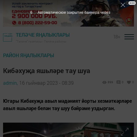
5
Автоматическое закрытие баннера через
ТЕЛӘЧЕ ЯҢАЛЫКЛАРЫ
18+
"Теләче" газетасы - Теләче районы
РАЙОН ЯҢАЛЫКЛАРЫ
Кибәхуҗа яшьләре тау шуа
admin,
16 гыйнвар 2023 - 08:39
899
0
0
Югары Кибәхуҗа авыл мәдәният йорты хезмәткәрләре
авыл яшьләре белән тау шуу бәйрәме уздырган.