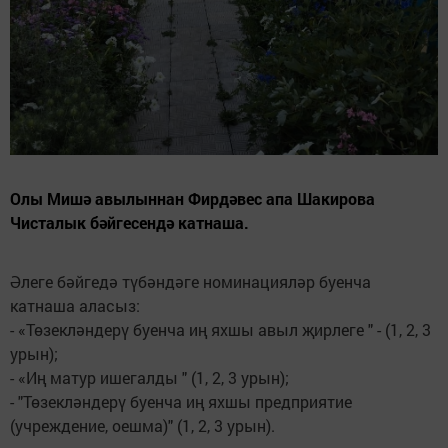
Олы Мишә авылыннан Фирдәвес апа Шакирова
Чисталык бәйгесендә катнаша.
Әлеге бәйгедә түбәндәге номинацияләр буенча
катнаша аласыз:
- «Төзекләндерү буенча иң яхшы авыл җирлеге " - (1, 2, 3
урын);
- «Иң матур ишегалды " (1, 2, 3 урын);
- "Төзекләндерү буенча иң яхшы предприятие
(учреждение, оешма)" (1, 2, 3 урын).