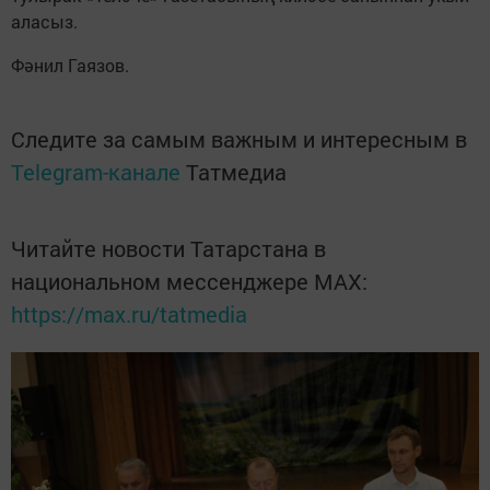
аласыз.
Фәнил Гаязов.
Следите за самым важным и интересным в
Telegram-канале
Татмедиа
Читайте новости Татарстана в
национальном мессенджере MАХ:
https://max.ru/tatmedia