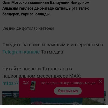
Олы Мәтәскә авылыннан Валиуллин Илнур һәм
Алмазия гаиләсе дә бәйгедә катнашырга теләк
белдереп, гариза юллады.
Сездән дә фотолар көтәбез!
Следите за самым важным и интересным в
Telegram-канале
Татмедиа
Читайте новости Татарстана в
национальном мессенджере MАХ:
https://max.ru/tatmedia
Татарстанның яңалыклары монда
Язылыгыз