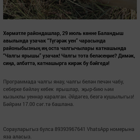
Хөрмәтле райондашлар, 29 июль көнне Баландыш
авылында узачак “Түгәрәк уен” чарасында
районыбызның иң оста чалгычылары катнашында
“Чалгы ярышы” узачак! Чалгы тота беләсеңме? Димәк,
сиңа, әлбәттә, катнашырга кирәк бу бәйгедә!
Программада чалгы янау, чалгы белән печән чабу,
себерке бәйләү кебек ярышлар, җыр-бию һәм
кызыклы уеннар каралган. Әйдәгез, безгә кушылыгыз!
Бәйрәм 17.00 сәг.тә башлана.
Сорауларыгыз булса 89393967641 VhatsApp номерына
яза аласыз.