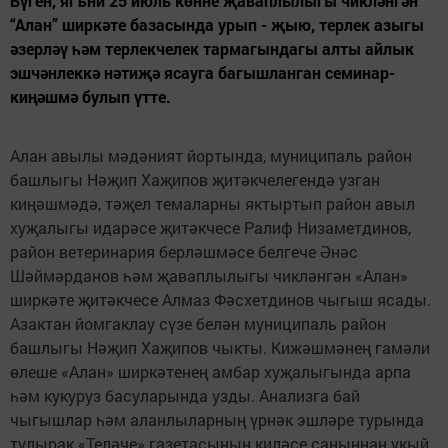
Бүген, ягъни 25 июль көнне җаваплылыгы чикләнгән
“Алан” ширкәте базасында урып - җыю, терлек азыгы
әзерләү һәм терлекчелек тармагындагы алты айлык
эшчәнлеккә нәтиҗә ясауга багышланган семинар-
киңәшмә булып үтте.
Алан авылы мәдәният йортында, муниципаль район
башлыгы Нәҗип Хаҗипов җитәкчелегендә узган
киңәшмәдә, тәҗел темаларны яктыртып район авыл
хуҗалыгы идарәсе җитәкчесе Ралиф Низаметдинов,
район ветеринария берләшмәсе белгече Әнәс
Шәймәрданов һәм җаваплылыгы чикләнгән «Алан»
ширкәте җитәкчесе Алмаз Фәсхетдинов чыгыш ясады.
Азактан йомгаклау сүзе белән муниципаль район
башлыгы Нәҗип Хаҗипов чыкты. Кижәшмәнең гамәли
өлеше «Алан» ширкәтенең амбар хуҗалыгында арпа
һәм кукуруз басуларында узды. Анализга бай
чыгышлар һәм аланлыларның үрнәк эшләре турында
тулырак «Теләче» газетасының киләсе саныннан укый