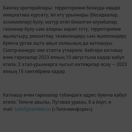
Бәяләү критерийлары: территорияне бизәүдә иҗади
инициатива күрсәтү; ял итү урыннары (беседкалар,
эскәмияләр) булу; матур итеп бизәлгән клумбалар,
газоннар булу һәм аларны карап тоту; территорияне
җыештыру, ремонтлау, төзекләндерү һәм яшелләндерү
буенча уртак эштә авыл халкының да катнашуы.
Смотр-конкурс ике этапта үткәрелә: бәйгедә катнашу
өчен гаризалар 2023 елның 10 августына кадәр кабул
ителә; 2 этап-урыннарга чыгып нәтиҗәләр ясау – 2023
елның 15 сентябренә кадәр.
Катнашу өчен гаризалар түбәндәге адрес буенча кабул
ителә: Теләче авылы, Луговая урамы, 6 а йорт, e-
mail:
tulinf@rambler.ru
(«Теләчеинформ»).