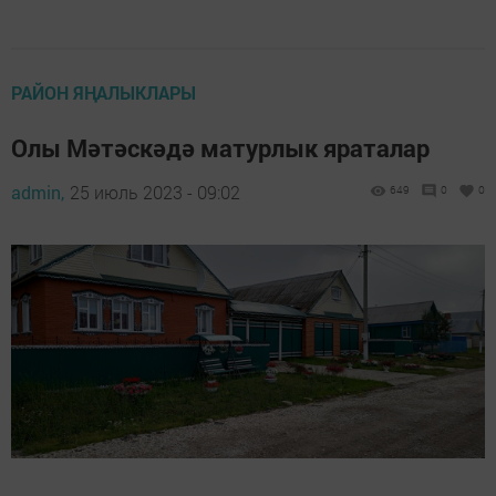
РАЙОН ЯҢАЛЫКЛАРЫ
Олы Мәтәскәдә матурлык яраталар
admin,
25 июль 2023 - 09:02
649
0
0