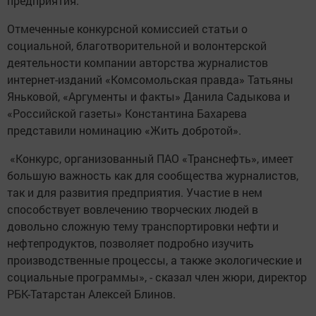
предприятия.
Отмеченные конкурсной комиссией статьи о
социальной, благотворительной и волонтерской
деятельности компании авторства журналистов
интернет-изданий «Комсомольская правда» Татьяны
Яньковой, «Аргументы и факты» Данила Садыкова и
«Российской газеты» Константина Бахарева
представили номинацию «Жить добротой».
«Конкурс, организованный ПАО «Транснефть», имеет
большую важность как для сообщества журналистов,
так и для развития предприятия. Участие в нем
способствует вовлечению творческих людей в
довольно сложную тему транспортировки нефти и
нефтепродуктов, позволяет подробно изучить
производственные процессы, а также экологические и
социальные программы», - сказал член жюри, директор
РБК-Татарстан Алексей Блинов.