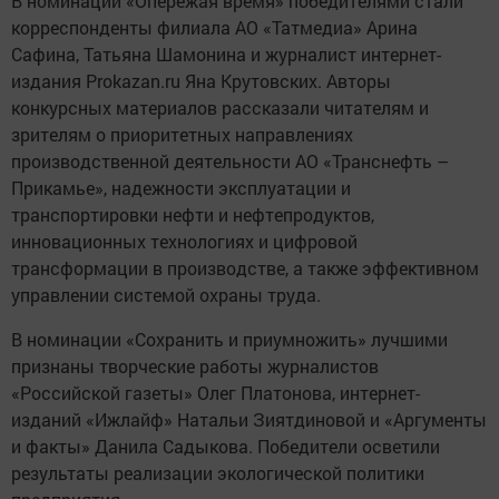
В номинации «Опережая время» победителями стали
корреспонденты филиала АО «Татмедиа» Арина
Сафина, Татьяна Шамонина и журналист интернет-
издания Prokazan.ru Яна Крутовских. Авторы
конкурсных материалов рассказали читателям и
зрителям о приоритетных направлениях
производственной деятельности АО «Транснефть –
Прикамье», надежности эксплуатации и
транспортировки нефти и нефтепродуктов,
инновационных технологиях и цифровой
трансформации в производстве, а также эффективном
управлении системой охраны труда.
В номинации «Сохранить и приумножить» лучшими
признаны творческие работы журналистов
«Российской газеты» Олег Платонова, интернет-
изданий «Ижлайф» Натальи Зиятдиновой и «Аргументы
и факты» Данила Садыкова. Победители осветили
результаты реализации экологической политики