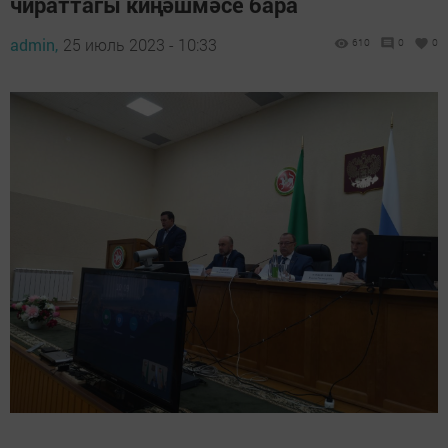
чираттагы киңәшмәсе бара
admin,
25 июль 2023 - 10:33
610
0
0