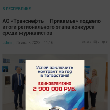
В РЕСПУБЛИКЕ
АО «Транснефть – Прикамье» подвело
итоги регионального этапа конкурса
среди журналистов
admin,
25 июль 2023 - 11:16
545
0
0