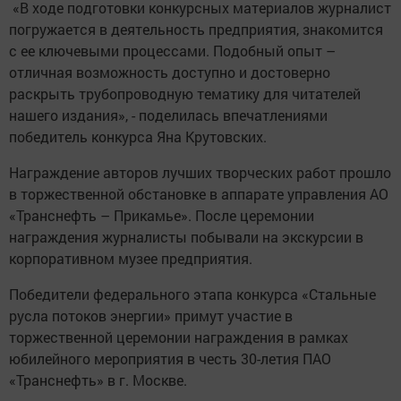
«В ходе подготовки конкурсных материалов журналист
погружается в деятельность предприятия, знакомится
с ее ключевыми процессами. Подобный опыт –
отличная возможность доступно и достоверно
раскрыть трубопроводную тематику для читателей
нашего издания», - поделилась впечатлениями
победитель конкурса Яна Крутовских.
Награждение авторов лучших творческих работ прошло
в торжественной обстановке в аппарате управления АО
«Транснефть – Прикамье». После церемонии
награждения журналисты побывали на экскурсии в
корпоративном музее предприятия.
Победители федерального этапа конкурса «Стальные
русла потоков энергии» примут участие в
торжественной церемонии награждения в рамках
юбилейного мероприятия в честь 30-летия ПАО
«Транснефть» в г. Москве.