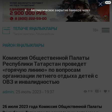
3
Автоматическое закрытие баннера через
ТЕЛӘЧЕ ЯҢАЛЫКЛАРЫ
18+
"Теләче" газетасы - Теләче районы
РАЙОН ЯҢАЛЫКЛАРЫ
Комиссия Общественной Палаты
Республики Татарстан проведет
«горячую линию» по вопросам
организации летнего отдыха детей с
ОВЗ и инвалидностью
admin,
25 июль 2023 - 19:37
518
0
0
26 июля 2023 года Комиссия Общественной Палаты