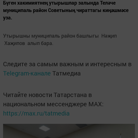
Бүген хакимиятнең утырышлар залында Теләче
муниципаль район Советының чираттагы киңәшмәсе
уза.
Утырышны муниципаль район башлыгы Нәҗип
Хаҗипов алып бара.
Следите за самым важным и интересным в
Telegram-канале
Татмедиа
Читайте новости Татарстана в
национальном мессенджере MАХ:
https://max.ru/tatmedia