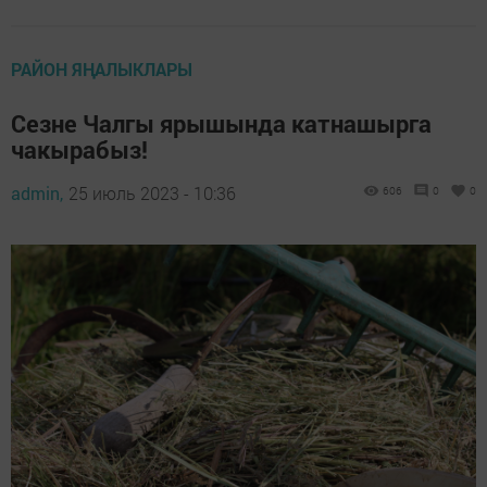
РАЙОН ЯҢАЛЫКЛАРЫ
Сезне Чалгы ярышында катнашырга
чакырабыз!
admin,
25 июль 2023 - 10:36
606
0
0