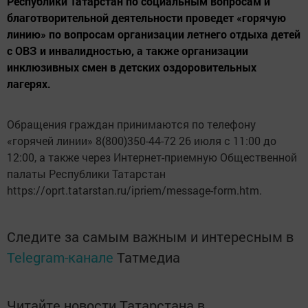
Республики Татарстан по социальным вопросам и
благотворительной деятельности проведет «горячую
линию» по вопросам организации летнего отдыха детей
с ОВЗ и инвалидностью, а также организации
инклюзивных смен в детских оздоровительных
лагерях.
Обращения граждан принимаются по телефону
«горячей линии» 8(800)350-44-72 26 июля с 11:00 до
12:00, а также через Интернет-приемную Общественной
палаты Республики Татарстан
https://oprt.tatarstan.ru/ipriem/message-form.htm.
Следите за самым важным и интересным в
Telegram-канале
Татмедиа
Читайте новости Татарстана в