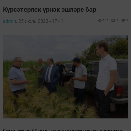
Күрсәтерлек үрнәк эшләре бар
admin,
25 июль 2023 - 17:41
745
0
0