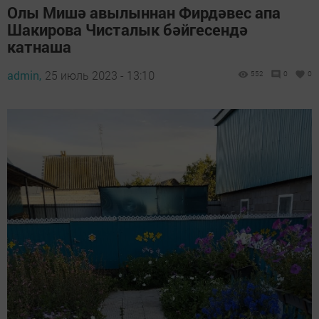
Олы Мишә авылыннан Фирдәвес апа
Шакирова Чисталык бәйгесендә
катнаша
admin,
25 июль 2023 - 13:10
552
0
0