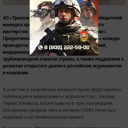
АО «Транснефть – Прикамье» определило победителей
конкурса профессионального журналистского
мастерства «Стальные русла потоков энергии».
Приуроченный к 30-летию ПАО «Транснефть» конкурс
проводится с целью продвижения достижений,
модернизации и инновационного развития
трубопроводной отрасли страны, а также поддержки и
развития открытого диалога российских журналистов
и компании.
К участию в творческом конкурсе были представлены
публикации и видеосюжеты журналистов г. Казани,
Перми, Ижевска, Альметьевска в трех номинациях.
Материалы увидели свет в интернет-СМИ, печатных
изданиях и на телевизионном канале.