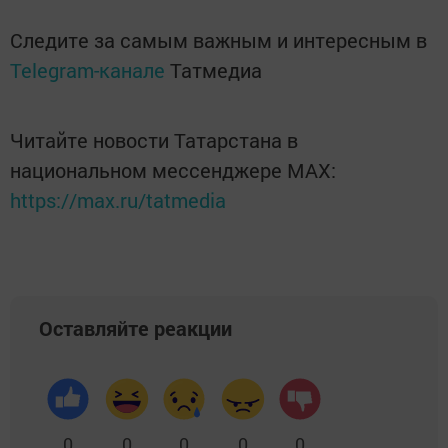
Следите за самым важным и интересным в
Telegram-канале
Татмедиа
Читайте новости Татарстана в
национальном мессенджере MАХ:
https://max.ru/tatmedia
Оставляйте реакции
0
0
0
0
0