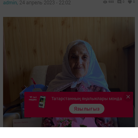
admin,
24 апрель 2023 - 22:02
688
0
0
Татарстанның яңалыклары монда
Язылыгыз