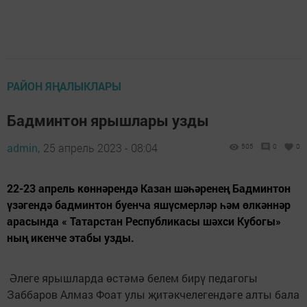
РАЙОН ЯҢАЛЫКЛАРЫ
Бадминтон ярышлары узды
admin,
25 апрель 2023 - 08:04
505
0
0
22-23 апрель көннәрендә Казан шәһәренең Бадминтон
үзәгендә бадминтон буенча яшүсмерләр һәм өлкәннәр
арасында « Татарстан Республикасы шәхси Кубогы»
ның икенче этабы узды.
Әлеге ярышларда өстәмә белем бирү педагогы
Заббаров Алмаз Фоат улы җитәкчелегендәге алты бала