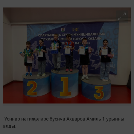
Уеннар нәтиҗәләре буенча Ахваров Амиль 1 урынны
алды.