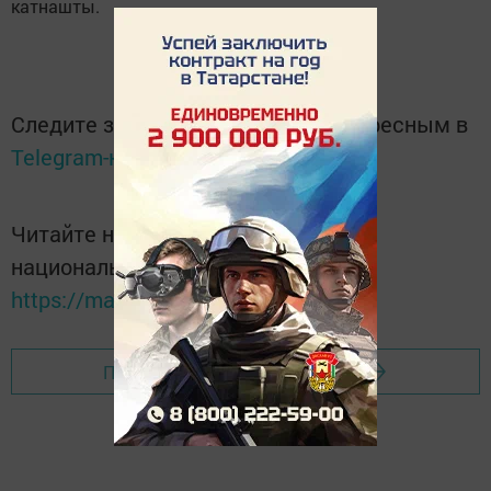
катнашты.
Следите за самым важным и интересным в
Telegram-канале
Татмедиа
Читайте новости Татарстана в
национальном мессенджере MАХ:
https://max.ru/tatmedia
Перейти на страницу новости