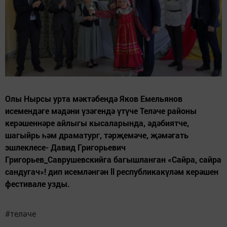
Олы Нырсы урта мәктәбендә Яков Емельянов
исемендәге мәдәни үзәгендә үтүче Теләче районы
керәшеннәре айлыгы кысаларында, әдәбиятче,
шагыйрь һәм драматург, тәрҗемәче, җәмәгать
эшлеклесе- Давид Григорьевич
Григорьев_Саврушевскийга багышланган «Сайра, сайра
сандугач»! дип исемләнгән ll республикакүләм керәшен
фестивале узды.
#теләче