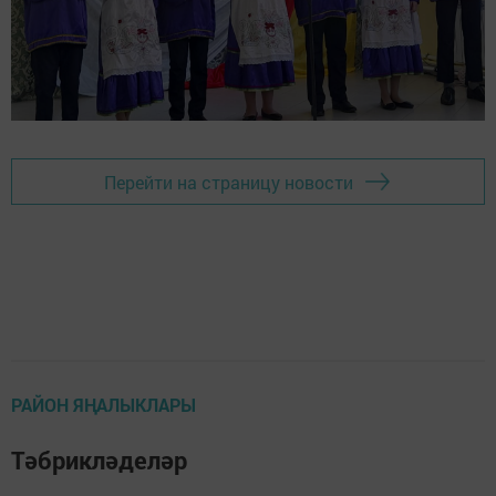
Перейти на страницу новости
РАЙОН ЯҢАЛЫКЛАРЫ
Тәбрикләделәр