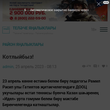
5
Автоматическое закрытие баннера через
ТЕЛӘЧЕ ЯҢАЛЫКЛАРЫ
18+
"Теләче" газетасы - Теләче районы
РАЙОН ЯҢАЛЫКЛАРЫ
Котлыйбыз!
admin,
25 апрель 2023 - 08:13
476
0
0
23 апрель көнне өстәмә белем бирү педагогы Рамил
Рәсип улы Гатиятов җитәкчелегендәге ДООЦ
укучылары өстәл теннисы буенча Казан шәһәренең
«Идел» урта гомуми белем бирү мәктәбе
Беренчелегендә катнаштылар.