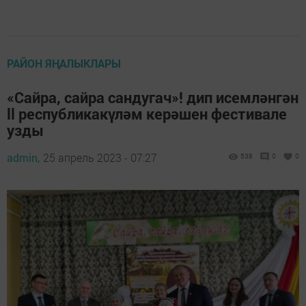
РАЙОН ЯҢАЛЫКЛАРЫ
«Сайра, сайра сандугач»! дип исемләнгән
ll республикакүләм керәшен фестивале
узды
admin,
25 апрель 2023 - 07:27
538
0
0