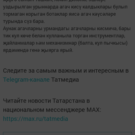
уздырылган урыннарда агач кисү калдыклары булып
тормаган корыган ботаклар яисә агач кәүсәләре
турында сүз бара.
Аунак агачларны урмандагы агачларны кисмичә, бары
тик кул көче белән кулланыла торган инструментлар,
җайланмалар һәм механизмнар (балта, кул пычкысы)
ярдәмендә генә җыярга ярый.
Следите за самым важным и интересным в
Telegram-канале
Татмедиа
Читайте новости Татарстана в
национальном мессенджере MАХ:
https://max.ru/tatmedia