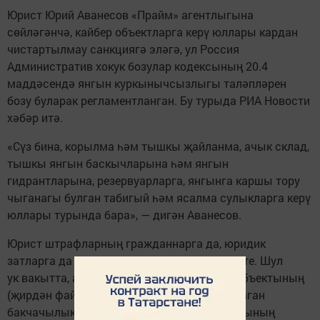
Юрист Юрий Аванесов «Прайм» агентлыгына
сөйләгәнчә, кайбер объектларга керү юллары кардан
чистартылмау санкциягә эләгә, ул Россия
Административ хокук бозулар кодексының 20.4
маддәсендә янгын куркынычсызлыгы таләпләрен
бозу буларак регламентланган. Бу турыда РИА Новости
хәбәр итә.
«Сүз бина, корылма һәм тышкы җайланма, ачык склад,
тышкы янгын баскычларына һәм янгын
гидрантларына, резервуарларга, янгынга каршы тору
чыганагы булган табигый һәм ясалма сулыкларга керү
юллары турында бара», — дигән Аванесов.
Юрист штрафларның гражданнарга да, юридик
затларга да салынуына игътибарны юнәлтте. Шул
ук вакытта, аның сүзләренчә, хокук бозу субъектының
(җирдән файдаланучы) коммерцияле булмаган
бакчачылык ширкәте әгъзасы булу-булмавының