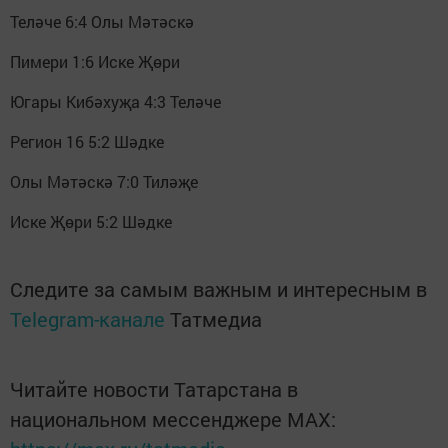
Теләче 6:4 Олы Мәтәскә
Пимери 1:6 Иске Җөри
Югары Кибәхуҗа 4:3 Теләче
Регион 16 5:2 Шәдке
Олы Мәтәскә 7:0 Тиләҗе
Иске Җөри 5:2 Шәдке
Следите за самым важным и интересным в
Telegram-канале
Татмедиа
Читайте новости Татарстана в
национальном мессенджере MАХ: