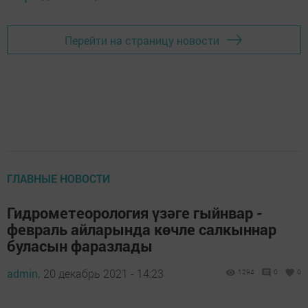
Перейти на страницу новости
ГЛАВНЫЕ НОВОСТИ
Гидрометеорология үзәге гыйнвар -
февраль айларында көчле салкыннар
буласын фаразлады
admin,
20 декабрь 2021 - 14:23
1294
0
0