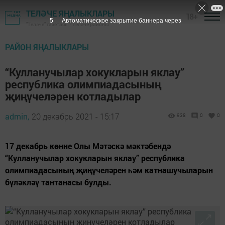
ТЕЛӘЧЕ ЯҢАЛЫКЛАРЫ
18+
4
Автоматическое закрытие баннера через
"Теләче" газетасы - Теләче районы
РАЙОН ЯҢАЛЫКЛАРЫ
“Кулланучылар хокукларын яклау”
республика олимпиадасының
җиңүчеләрен котладылар
admin,
20 декабрь 2021 - 15:17
938
0
0
17 декабрь көнне Олы Мәтәскә мәктәбендә
“Кулланучылар хокукларын яклау” республика
олимпиадасының җиңүчеләрен һәм катнашучыларын
бүләкләү тантанасы булды.