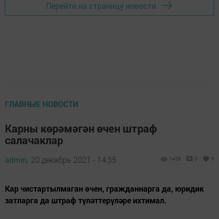
Перейти на страницу новости
ГЛАВНЫЕ НОВОСТИ
Карны көрәмәгән өчен штраф
салачаклар
admin,
20 декабрь 2021 - 14:35
1426
0
0
Кар чистартылмаган өчен, гражданнарга да, юридик
затларга да штраф түләттерүләре ихтимал.