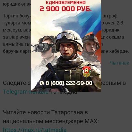
юридик әһәмияте юк.
Тәртип бозучы кисәтү белән котылырга яки штраф
түләргә мөмкин, диде Аванесов. Гражданнар өчен 2-3
мең сум, вазифаи затлар өчен 6-15 мең сум, юридик
затлар өчен 150-200 мең сум, шулай ук юридик оешма
ачмыйча гына эшмәкәрлек эшчәнлеге алып
баручыларга 20-30 мең штраф каралган, диелә хәбәрдә.
Чыганак
Следите за самым важным и интересным в
Telegram-канале
Татмедиа
Читайте новости Татарстана в
национальном мессенджере MАХ:
https://max.ru/tatmedia