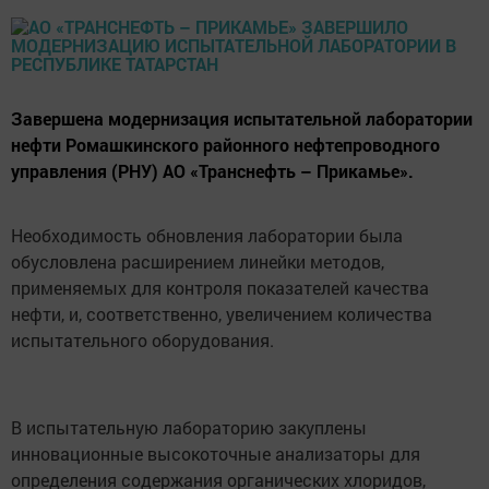
Завершена модернизация испытательной лаборатории
нефти Ромашкинского районного нефтепроводного
управления (РНУ) АО «Транснефть – Прикамье».
Необходимость обновления лаборатории была
обусловлена расширением линейки методов,
применяемых для контроля показателей качества
нефти, и, соответственно, увеличением количества
испытательного оборудования.
В испытательную лабораторию закуплены
инновационные высокоточные анализаторы для
определения содержания органических хлоридов,