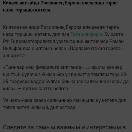
Киләсе ике айда Россиянең Европа өлешендә төрле
һава торышы көтелә.
Киләсе ике айда Россиянең Европа өлешендә төрле
һава торышы көтелә, дип яза
Татар-информ
. Бу хакта
РФ Гидрометеорология үзәге фәнни җитәкчесе Роман
Вильфандка сылтама белән «Парламентская газета»
хәбәр итә.
«Гыйнвар һәм февральгә килгәндә,<...> җылы көннәр
шактый булачак. Әмма бер үк вакытта температура 20-
25 градуска кадәр булган бик көчле салкыннар чоры да
килә», — дип искәртте белгеч.
Ул нәкъ менә хәзер салкыннар яки җылыну көтелә дип
төгәл әйтеп булмый, дип өстәде.
Следите за самым важным и интересным в