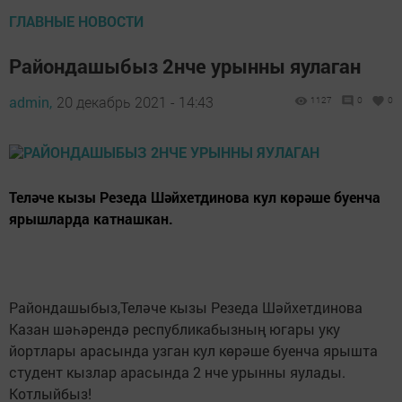
ГЛАВНЫЕ НОВОСТИ
Райондашыбыз 2нче урынны яулаган
admin,
20 декабрь 2021 - 14:43
1127
0
0
Теләче кызы Резеда Шәйхетдинова кул көрәше буенча
ярышларда катнашкан.
Райондашыбыз,Теләче кызы Резеда Шәйхетдинова
Казан шәһәрендә республикабызның югары уку
йортлары арасында узган кул көрәше буенча ярышта
студент кызлар арасында 2 нче урынны яулады.
Котлыйбыз!