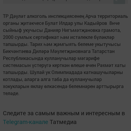
ТР Дәүләт алкоголь инспекциясенең Арча территориаль
органы җитәкчесе Булат Илдар улы Кадыйров 8нче
сыйныф укучысы Данияр Нигъмәтҗановка грамота,
2000 сумлык сертификат һәм истәлекле бүләкләр
тапшырды. Тарих һәм җәмгыять белеме укытучысы
Бикчәнтәева Диләрә Мәүлетҗановнага Татарстан
Республикасында кулланучылар мәгарифе
системасын үстерүгә керткән өлеше өчен Рәхмәт хаты
тапшырды. Шулай ук Олимпиадада катнашучыларны
котлады, аларга алга таба да кулланучылар
хокукларын яклау өлкәсендә белемнәрен арттырырга
теләде.
Следите за самым важным и интересным в
Telegram-канале
Татмедиа