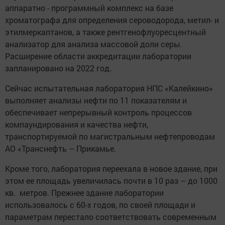
аппаратно - программный комплекс на базе
хроматографа для определения сероводорода, метил- и
этилмеркаптанов, а также рентгенофлуоресцентный
анализатор для анализа массовой доли серы.
Расширение области аккредитации лаборатории
запланировано на 2022 год.
Сейчас испытательная лаборатория НПС «Калейкино»
выполняет анализы нефти по 11 показателям и
обеспечивает непрерывный контроль процессов
компаундирования и качества нефти,
транспортируемой по магистральным нефтепроводам
АО «Транснефть – Прикамье.
Кроме того, лаборатория переехала в новое здание, при
этом ее площадь увеличилась почти в 10 раз – до 1000
кв. метров. Прежнее здание лаборатории
использовалось с 60-х годов, по своей площади и
параметрам перестало соответствовать современным