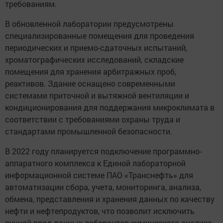
требованиям.
В обновленной лаборатории предусмотрены
специализированные помещения для проведения
периодических и приемо-сдаточных испытаний,
хроматографических исследований, складские
помещения для хранения арбитражных проб,
реактивов. Здание оснащено современными
системами приточной и вытяжной вентиляции и
кондиционирования для поддержания микроклимата в
соответствии с требованиями охраны труда и
стандартами промышленной безопасности.
В 2022 году планируется подключение программно-
аппаратного комплекса к Единой лабораторной
информационной системе ПАО «Транснефть» для
автоматизации сбора, учета, мониторинга, анализа,
обмена, представления и хранения данных по качеству
нефти и нефтепродуктов, что позволит исключить
ручной ввод данных лаборантов химического анализа.