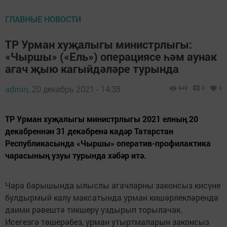
ГЛАВНЫЕ НОВОСТИ
ТР Урман хуҗалыгы министрлыгы:
«Чыршы» («Ель») операциясе һәм аунак
агач җыю кагыйдәләре турында
admin,
20 декабрь 2021 - 14:38
949
0
0
ТР Урман хуҗалыгы министрлыгы 2021 елның 20
декабреннән 31 декабренә кадәр Татарстан
Республикасында «Чыршы» оператив-профилактика
чарасының узуы турында хәбәр итә.
Чара барышында ылыслы агачларны законсыз кисүне
булдырмый калу максатында урман кишәрлекләрендә
даими рәвештә тикшерү уздырып торылачак.
Исегезгә төшерәбез, урман утыртмаларын законсыз