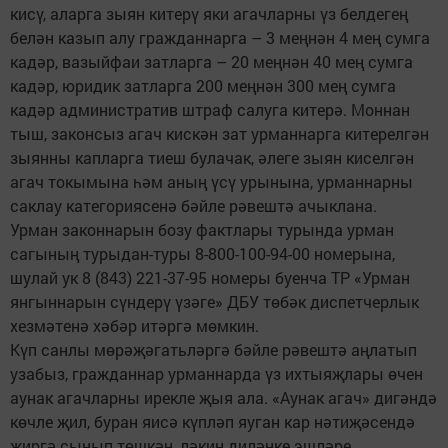
кисү, аларга зыян китерү яки агачларны үз белдегең
белән казып алу гражданнарга – 3 меңнән 4 мең сумга
кадәр, вазыйфаи затларга – 20 меңнән 40 мең сумга
кадәр, юридик затларга 200 меңнән 300 мең сумга
кадәр административ штраф салуга китерә. Моннан
тыш, законсыз агач кискән зат урманнарга китерелгән
зыянны капларга тиеш булачак, әлеге зыян киселгән
агач токымына һәм аның үсү урынына, урманнарны
саклау категориясенә бәйле рәвештә ачыклана.
Урман законнарын бозу фактлары турында урман
сагының турыдан-туры 8-800-100-94-00 номерына,
шулай ук 8 (843) 221-37-95 номеры буенча ТР «Урман
янгыннарын сүндерү үзәге» ДБУ төбәк диспетчерлык
хезмәтенә хәбәр итәргә мөмкин.
Күп санлы мөрәҗәгатьләргә бәйле рәвештә аңлатып
узабыз, гражданнар урманнарда үз ихтыяҗлары өчен
аунак агачларны ирекле җыя ала. «Аунак агач» дигәндә
көчле җил, буран яисә күпләп яуган кар нәтиҗәсендә
җиргә сынып төшкән, ләкин диләнке эшләре