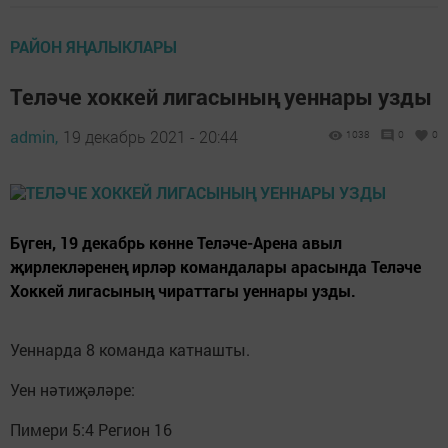
РАЙОН ЯҢАЛЫКЛАРЫ
Теләче хоккей лигасының уеннары узды
admin,
19 декабрь 2021 - 20:44
1038
0
0
Бүген, 19 декабрь көнне Теләче-Арена авыл
җирлекләренең ирләр командалары арасында Теләче
Хоккей лигасының чираттагы уеннары узды.
Уеннарда 8 команда катнашты.
Уен нәтиҗәләре:
Пимери 5:4 Регион 16