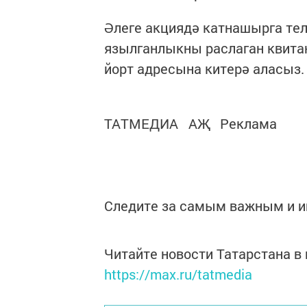
Әлеге акциядә катнашырга тел
язылганлыкны раслаган квита
йорт адресына китерә аласыз.
ТАТМЕДИА АҖ Реклама
Следите за самым важным и 
Читайте новости Татарстана 
https://max.ru/tatmedia