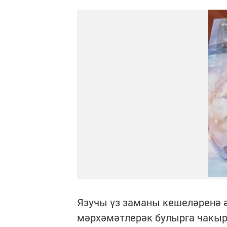
Язучы үз заманы кешеләренә ә
мәрхәмәтлерәк булырга чакы