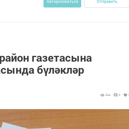
Отправить
Авторизоваться
 район газетасына
сында бүләкләр
344
0