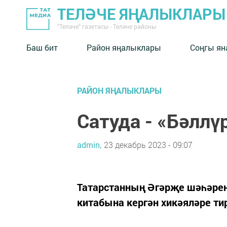
ТЕЛӘЧЕ ЯҢАЛЫКЛАРЫ
"Теләче" газетасы - Теләче районы
Баш бит
Район яңалыклары
Соңгы ян
РАЙОН ЯҢАЛЫКЛАРЫ
Сатуда - «Бәллү
admin,
23 декабрь 2023 - 09:07
Татарстанның Әгәрҗе шәһәрен
китабына кергән хикәяләре ти