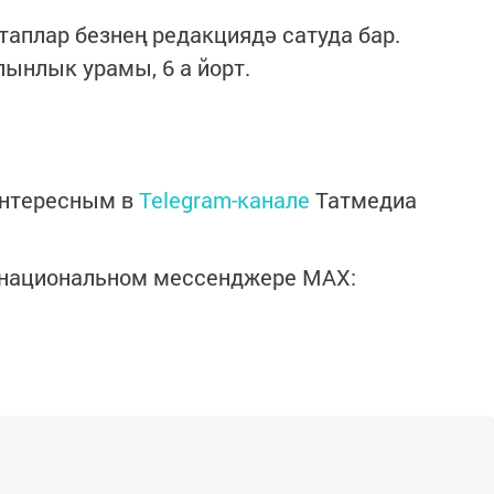
аплар безнең редакциядә сатуда бар.
ынлык урамы, 6 а йорт.
интересным в
Telegram-канале
Татмедиа
в национальном мессенджере MАХ: