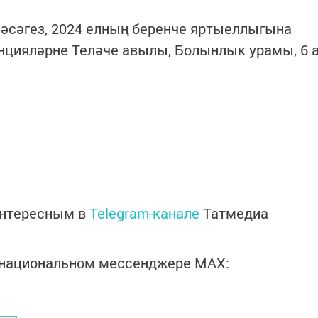
әсәгез, 2024 елның беренче яртыеллыгына
нцияләрне Теләче авылы, Болынлык урамы, 6 
интересным в
Telegram-канале
Татмедиа
в национальном мессенджере MАХ: