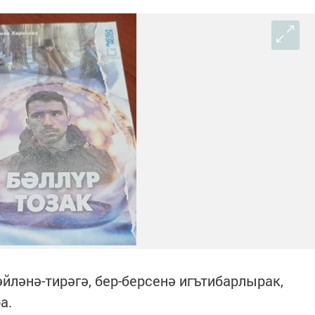
йләнә-тирәгә, бер-берсенә игътибарлырак,
ра.