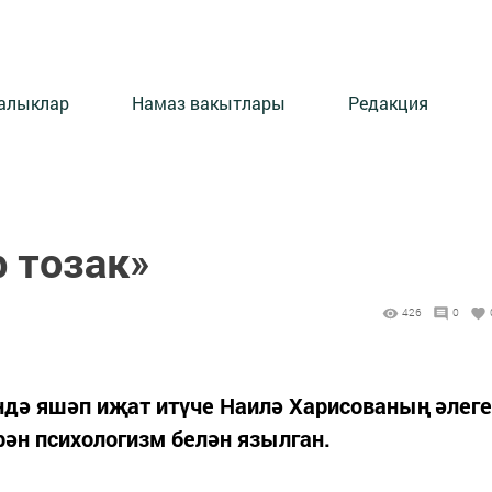
алыклар
Намаз вакытлары
Редакция
р тозак»
426
0
дә яшәп иҗат итүче Наилә Харисованың әлеге
рән психологизм белән язылган.