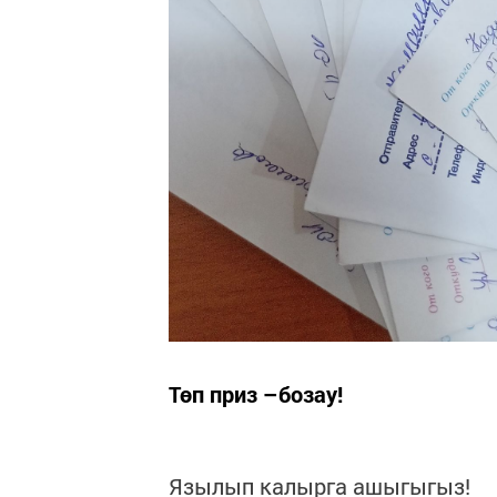
Төп приз –бозау!
Язылып калырга ашыгыгыз!