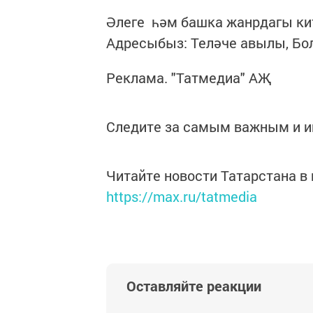
Әлеге һәм башка жанрдагы кит
Адресыбыз: Теләче авылы, Бол
Реклама. "Татмедиа" АҖ
Следите за самым важным и 
Читайте новости Татарстана 
https://max.ru/tatmedia
Оставляйте реакции