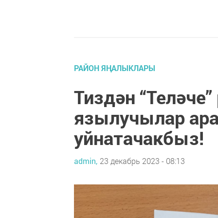
РАЙОН ЯҢАЛЫКЛАРЫ
Тиздән “Теләче”
язылучылар ара
уйнатачакбыз!
admin,
23 декабрь 2023 - 08:13