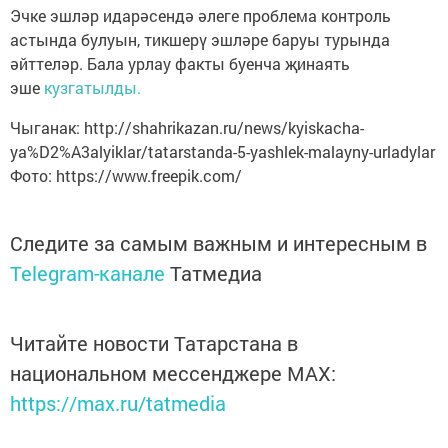
Эчке эшләр идарәсендә әлеге проблема контроль
астында булуын, тикшерү эшләре баруы турында
әйттеләр. Бала урлау факты буенча җинаять
эше
кузгатылды.
Чыганак: http://shahrikazan.ru/news/kyiskacha-
ya%D2%A3alyiklar/tatarstanda-5-yashlek-malayny-urladylar
Фото: https://www.freepik.com/
Следите за самым важным и интересным в
Telegram-канале
Татмедиа
Читайте новости Татарстана в
национальном мессенджере MАХ:
https://max.ru/tatmedia