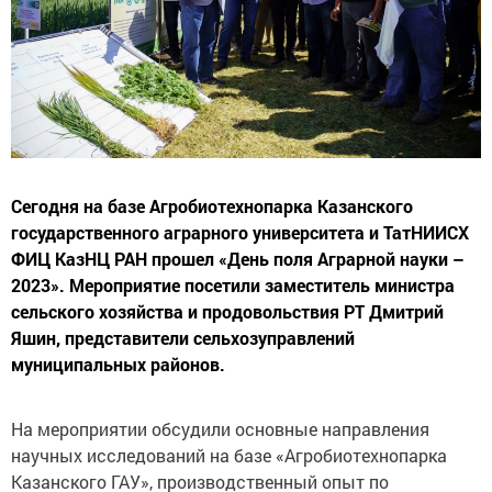
Сегодня на базе Агробиотехнопарка Казанского
государственного аграрного университета и ТатНИИСХ
ФИЦ КазНЦ РАН прошел «День поля Аграрной науки –
2023». Мероприятие посетили заместитель министра
сельского хозяйства и продовольствия РТ Дмитрий
Яшин, представители сельхозуправлений
муниципальных районов.
На мероприятии обсудили основные направления
научных исследований на базе «Агробиотехнопарка
Казанского ГАУ», производственный опыт по