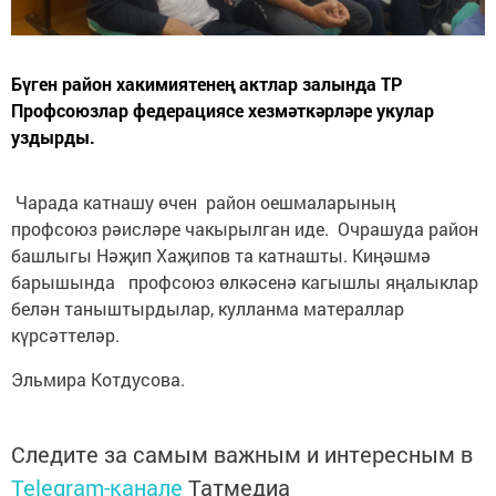
Бүген район хакимиятенең актлар залында ТР
Профсоюзлар федерациясе хезмәткәрләре укулар
уздырды.
Чарада катнашу өчен район оешмаларының
профсоюз рәисләре чакырылган иде. Очрашуда район
башлыгы Нәҗип Хаҗипов та катнашты. Киңәшмә
барышында профсоюз өлкәсенә кагышлы яңалыклар
белән таныштырдылар, кулланма матераллар
күрсәттеләр.
Эльмира Котдусова.
Следите за самым важным и интересным в
Telegram-канале
Татмедиа