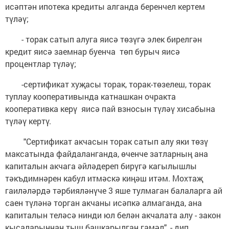
исәптән ипотека кредиты алганда беренчел кертем
түләү;
- торак сатып алуга яисә төзүгә элек бирелгән
кредит яисә заемнар буенча төп бурыч яисә
процентлар түләү;
-сертификат хуҗасы торак, торак-төзелеш, торак
туплау кооперативында катнашкан очракта
кооперативка керү яисә пай взносын түләү хисабына
түләү кертү.
"Сертификат акчасын торак сатып алу яки төзү
максатында файдаланганда, өченче затларның ана
капиталын акчага әйләдереп бирүгә кагылышлы
тәкъдимнәрен кабул итмәскә киңәш итәм. Мохтаҗ
гаиләләрдә тәрбияләнүче 3 яше тулмаган балаларга ай
саен түләнә торган акчаны исәпкә алмаганда, ана
капиталын теләсә нинди юл белән акчалата алу - закон
кысаларыннан тыш башкарылган гамәл", - дип