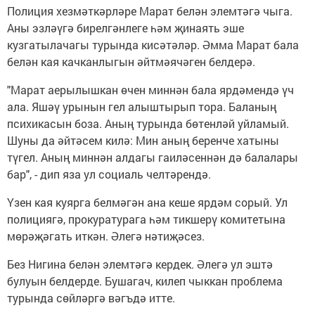
Полиция хезмәткәрләре Марат белән элемтәгә чыга.
Аны эзләүгә бирелгәнлеге һәм җинаять эше
кузгатылачагы турында кисәтәләр. Әмма Марат бала
белән кая качканлыгын әйтмәячәген белдерә.
"Марат аерылышкан өчен миннән бала ярдәмендә үч
ала. Яшәү урынын гел алыштырып тора. Баланың
психикасын боза. Аның турында бөтенләй уйламый.
Шуны да әйтәсем килә: Мин аның беренче хатыны
түгел. Аның миннән алдагы гаиләсеннән дә балалары
бар", - дип яза ул социаль челтәрендә.
Үзен кая куярга белмәгән ана кеше ярдәм сорый. Ул
полициягә, прокуратурага һәм тикшерү комитетына
мөрәҗәгать иткән. Әлегә нәтиҗәсез.
Без Нигина белән элемтәгә кердек. Әлегә ул эштә
булуын белдерде. Бушагач, килеп чыккан проблема
турында сөйләргә вәгъдә итте.