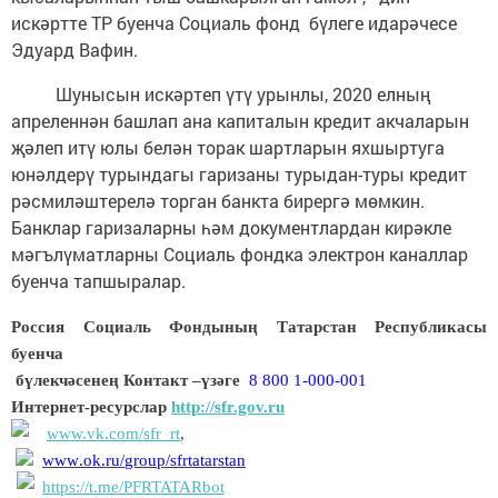
искәртте ТР буенча Социаль фонд бүлеге идарәчесе
Эдуард Вафин.
Шунысын искәртеп үтү урынлы, 2020 елның
апреленнән башлап ана капиталын кредит акчаларын
җәлеп итү юлы белән торак шартларын яхшыртуга
юнәлдерү турындагы гаризаны турыдан-туры кредит
рәсмиләштерелә торган банкта бирергә мөмкин.
Банклар гаризаларны һәм документлардан кирәкле
мәгълүматларны Социаль фондка электрон каналлар
буенча тапшыралар.
Россия Социаль Фондының Татарстан Республикасы
буенча
бүлекчәсенең Контакт –үзәге
8 800 1-000-001
Интернет-ресурслар
http://sfr.gov.ru
www.vk.com/sfr_rt
,
www
.
ok
.
ru
/
group
/
sfrtatarstan
https://t.me/PFRTATARbot