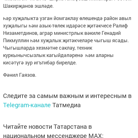
Шакирҗанов эшләде.
һәр хуҗалыкта узган йомгаклау өлешендә район авыл
хуҗалыгы һәм азык-төлек идарәсе җитәкчесе Ралиф
Низаметдинов, аграр министрлык вәкиле Генадий
Пикмуллин һәм хуҗалык җитәкчеләре чыгыш ясады.
Чыгышларда хезмәтне саклау, техник
куркынычсызлык кагыйдәләренә һәм аларны
кисәтүгә зур игътибар бирелде.
Фәнил Гаязов.
Следите за самым важным и интересным в
Telegram-канале
Татмедиа
Читайте новости Татарстана в
национальном мессенджере MАХ: