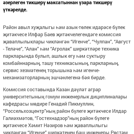
әзерлеген тикшерү максатыннан үзара тикшерү
үткәрелде.
Район авыл хуҗалыгы һәм азык-төлек идарәсе бүлек
җитәкчесе Илфар Баев җитәкчелегендәге комиссия
җаваплылыклары чикләнгән “Игенче”, “Чулпан”, “Август
- Теләче”, “Алан” һәм “Агролак” ширкәтләре техника
паркларында булып, ашлык егу һәм суктыру
комбайннарның, ташу техникасының, паркларның,
сервис хезмәтенең торышына һәм игенче-
механизаторларның эшчәнлегенә бәя бирде.
Комиссия составында Казан дәүләт аграр
университетының гомум инженерлык дициплиналары
кафедрасы мөдире Генадий Пикмуллин,
“Россельхозцентр”ның район бүлеге җитәкчесе Илдар
Галиәхмәтов, “Гостехнадзор”ның район бүлеге
җитәкчесе Хәмит Нәзиров һәм җаваплылыгы
чикләнгән “Игенче” ширкәтенең баш инженеры Рөстәм