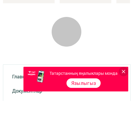
Татарстанның яңалыклары монда
Главная
Язылыгыз
Документлар
Төрле темалар