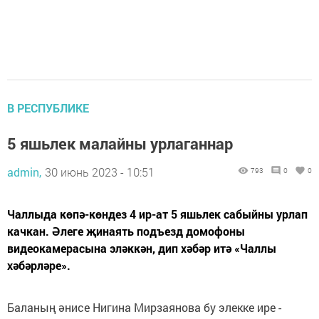
В РЕСПУБЛИКЕ
5 яшьлек малайны урлаганнар
admin,
30 июнь 2023 - 10:51
793
0
0
Чаллыда көпә-көндез 4 ир-ат 5 яшьлек сабыйны урлап
качкан. Әлеге җинаять подъезд домофоны
видеокамерасына эләккән, дип хәбәр итә «Чаллы
хәбәрләре».
Баланың әнисе Нигина Мирзаянова бу элекке ире -