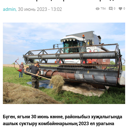
admin,
30 июнь 2023 - 13:02
754
0
0
Бүген, ягъни 30 июнь көнне, районыбыз хуҗалыгында
ашлык суктыру комбайннарының 2023 ел урагына