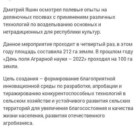
Дмитрий Яшин осмотрел полевые опыты на
деляночных посевах с применением различных
технологий по возделыванию основных и
нетрадиционных для республики культур.
Данное мероприятие проходит в четвертый раз, в этом
году площадь составила 212 га земли. В прошлом году
«День поля Аграрной науки – 2022» проходил на 100 га
земли.
Цель создания – формирование благоприятной
инновационной среды по разработке, апробации и
тиражированию конкурентоспособных технологий в
сельском хозяйстве и устойчивого развития сельских
территорий для увеличения благосостояния и качества
жизни населения, развития отечественного
агробизнеса.