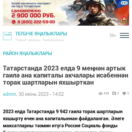
ТЕЛӘЧЕ ЯҢАЛЫКЛАРЫ
18+
"Теләче" газетасы - Теләче районы
РАЙОН ЯҢАЛЫКЛАРЫ
Татарстанда 2023 елда 9 меңнән артык
гаилә ана капиталы акчалары исәбеннән
торак шартларын яхшырткан
admin,
30 июнь 2023 - 14:02
539
0
0
2023 елда Татарстанда 9 942 гаилә торак шартларын
яхшырту өчен ана капиталыннан файдаланган. Әлеге
максатларны тәэмин итүгә Россия Социаль фонды