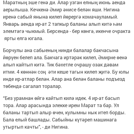
Маратның эше генә ди. Алар узган елның июнь аенда
аерылыша. Кечкенә Әмир әнисе белән яши. Нигина
иренә сабый янына килеп йөрергә комачауламый.
Январь аенда ир-ат 2 тапкыр баланы алып китә һәм
элемтәгә чыкмый. Берсендә - бер көнгә, икенче очракта
ярты елга югала.
Борчулы ана сабыеның нинди балалар бакчасына
йөрүен белеп ала. Бакчага иртәрәк килеп, Әмирне өенә
алып кайтып китә. Тик бәхетле очрашу озак дәвам
итми. 4 көннән соң әти кеше тагын килеп җитә. Бу юлы
инде ир-атлар белән. Алар ана белән баланы подъезд
төбендә сагалап торалар.
“Без урамнан өйгә кайтып килә идек. 4 ир-ат басып
тора. Алар арасында элекке ирем Марат та бар. Ул
баланы тартып алыр өчен, кулымны нык итеп борды.
Бала елый башлады. Сабыйны күтәреп машинага
утыртып качты", - ди Нигина.