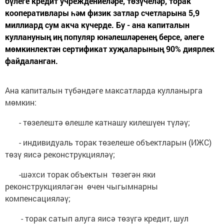
бүлеге кредит учреждениеләре, төзүчеләр, торак
кооперативлары һәм физик затлар счетларына 5,9
миллиард сум акча күчерде. Бу - ана капиталын
куллануның иң популяр юнәлешләренең берсе, әлеге
мөмкинлектән сертификат хуҗаларының 90% диярлек
файдаланган.
Ана капиталын түбәндәге максатларда кулланырга
мөмкин:
- төзелештә өлешле катнашу килешүен түләү;
- индивидуаль торак төзелеше объектларын (ИЖС)
төзү яисә реконструкцияләү;
-шәхси торак объектын төзегән яки
реконструкцияләгән өчен чыгымнарны
компенсацияләү;
- торак сатып алуга яисә төзүгә кредит, шул