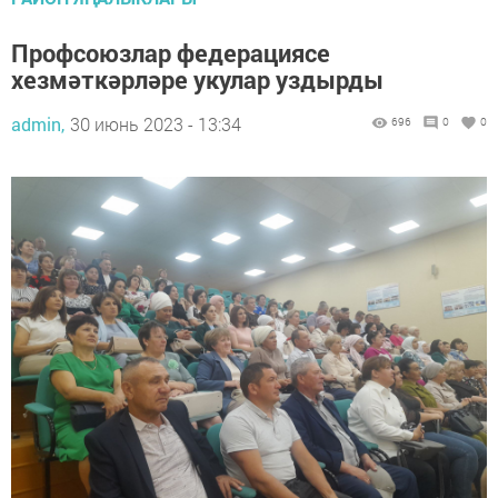
Профсоюзлар федерациясе
хезмәткәрләре укулар уздырды
admin,
30 июнь 2023 - 13:34
696
0
0