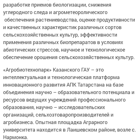
разработке приемов биологизации, снижения
углеродного следа и агрометеоролического
обеспечения растениеводства, оценке продуктивности
и качественных характеристик различных сортов
сельскохозяйственных культур, эффективности
применения различных биопрепаратов в условиях
абиотических стрессов, научное и технологическое
обеспечение орошения сельскохозяйственных культур.
«Агробиотехнопарк» Казанского ГАУ – это
интеллектуальная и технологическая платформа
инновационного развития АПК Татарстана на базе
объединения научно – образовательного потенциала и
ресурсов ведущих учреждений профессионального
образования, научно – исследовательских
организаций, сельхозтоваропроизводителей и
агробизнеса. Опытная площадка Аграрного
университета находится в Лаишевском районе, возле с.
Нармонка.