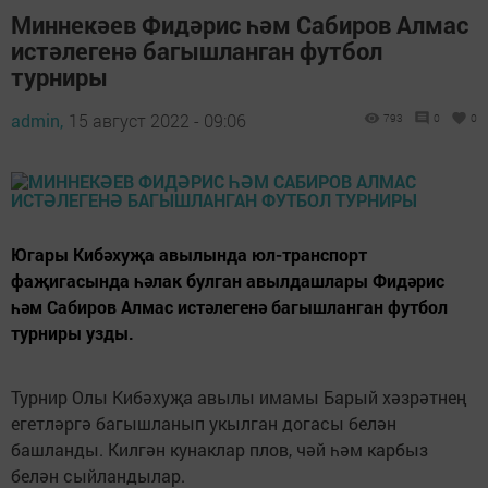
Миннекәев Фидәрис һәм Сабиров Алмас
истәлегенә багышланган футбол
турниры
admin,
15 август 2022 - 09:06
793
0
0
Югары Кибәхуҗа авылында юл-транспорт
фаҗигасында һәлак булган авылдашлары Фидәрис
һәм Сабиров Алмас истәлегенә багышланган футбол
турниры узды.
Турнир Олы Кибәхуҗа авылы имамы Барый хәзрәтнең
егетләргә багышланып укылган догасы белән
башланды. Килгән кунаклар плов, чәй һәм карбыз
белән сыйландылар.