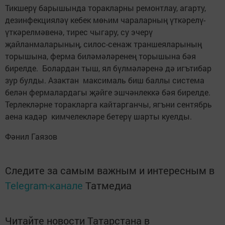
Тикшерү барышында торакларны ремонтлау, агарту,
дезинфекцияләү кебек мөһим чараларның үткәрелү-
үткәрелмәвенә, тирес чыгару, су эчерү
җайланмаларының, силос-сенаж траншеяларының
торышына, ферма биләмәләренең торышына бәя
бирелде. Болардан тыш, ял бүлмәләренә дә игътибар
зур булды. Азактан максималь биш баллы система
белән фермалардагы җәйге эшчәнлеккә бәя бирелде.
Терлекләрне торакларга кайтарганчы, ягъни сентябрь
аена кадәр кимчелекләре бетерү шарты куелды.
Фәнил Гаязов
Следите за самым важным и интересным в
Telegram-канале
Татмедиа
Читайте новости Татарстана в