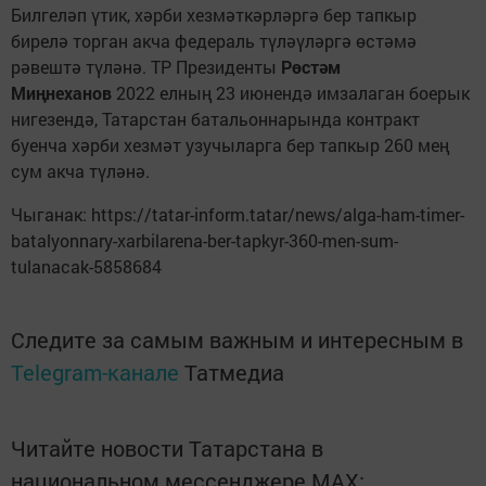
Билгеләп үтик, хәрби хезмәткәрләргә бер тапкыр
бирелә торган акча федераль түләүләргә өстәмә
рәвештә түләнә. ТР Президенты
Рөстәм
Миңнеханов
2022 елның 23 июнендә имзалаган боерык
нигезендә, Татарстан батальоннарында контракт
буенча хәрби хезмәт узучыларга бер тапкыр 260 мең
сум акча түләнә.
Чыганак: https://tatar-inform.tatar/news/alga-ham-timer-
batalyonnary-xarbilarena-ber-tapkyr-360-men-sum-
tulanacak-5858684
Следите за самым важным и интересным в
Telegram-канале
Татмедиа
Читайте новости Татарстана в
национальном мессенджере MАХ: