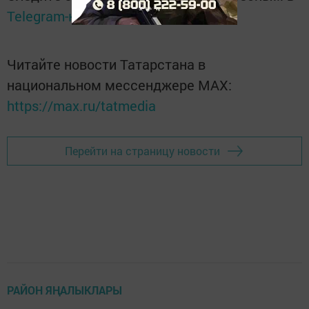
Telegram-канале
Татмедиа
Читайте новости Татарстана в
национальном мессенджере MАХ:
https://max.ru/tatmedia
Перейти на страницу новости
РАЙОН ЯҢАЛЫКЛАРЫ