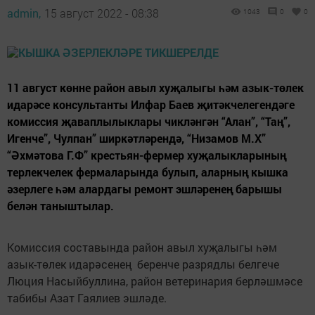
admin,
15 август 2022 - 08:38
1043
0
0
11 август көнне район авыл хуҗалыгы һәм азык-төлек
идарәсе консультанты Илфар Баев җитәкчелегендәге
комиссия җаваплылыклары чикләнгән “Алан”, “Таң”,
Игенче”, Чулпан” ширкәтләрендә, “Низамов М.Х”
“Әхмәтова Г.Ф” крестьян-фермер хуҗалыкларының
терлекчелек фермаларында булып, аларның кышка
әзерлеге һәм алардагы ремонт эшләренең барышы
белән таныштылар.
Комиссия составында район авыл хуҗалыгы һәм
азык-төлек идарәсенең беренче разрядлы белгече
Люция Насыйбуллина, район ветеринария берләшмәсе
табибы Азат Гаялиев эшләде.