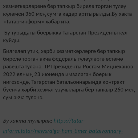
хезмәткәрләренә бер тапкыр бирелә торган түләү
күләмен 360 мең сумга кадәр арттырылды.Бу хакта
«Татар-информ» хәбәр ит
ә
.
Бу турыдагы боерыкка Татарстан Президенты кул
куйды.
Билгеләп үтик, хәрби хезмәткәрләргә бер тапкыр
бирелә торган акча федераль түләүләргә өстәмә
рәвештә түләнә. ТР Президенты Рөстәм Миңнеханов
2022 елның 23 июнендә имзалаган боерык
нигезендә, Татарстан батальоннарында контракт
буенча хәрби хезмәт узучыларга бер тапкыр 260 мең
сум акча түләнә.
Бу хакта тулырак:
https://tatar-
inform.tatar/news/alga-ham-timer-batalyonnary-