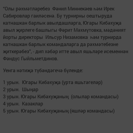
“Олы рәхмәтләребез Фәнил Миннекәев һәм Ирек
Сабировлар гаиләсенә. Бу турнирны оештыруда
катнашкан барлык авылдашларга, Югары Кибәхуҗа
авыл җирлеге башлыгы Фәрит Мәхмүтовка, мәдәният
йорты директоры Ильсур Низамовка һәм турнирда
катнашкан барлык командаларга да рәхмәтебезне
җиткерәбез”, - дип хәбәр итте авыл яшьләре исеменнән
Фәндүс Гыйльметдинов.
Уенга нәтиҗә түбәндәгечә бүленде:
1 урын. Югары Кибәхуҗа (урта яшьтәгеләр)
2 урын. Шыңар
3 урын. Югары Кибәхуҗаның (олылар командасы)
4 урын. Казаклар
5 урын. Югары Кибәхуҗаның (яшләр командасы)