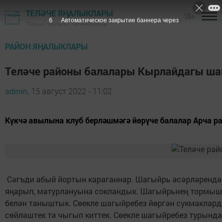
ТЕЛӘЧЕ ЯҢАЛЫКЛАРЫ
18+
5
Автоматическое закрытие баннера через
"Теләче" газетасы - Теләче районы
РАЙОН ЯҢАЛЫКЛАРЫ
Теләче районы балалары Кырлайдагы ша
admin,
15 август 2022 - 11:02
Күкчә авылына клуб берләшмәгә йөрүче балалар Арча р
Сәгъди абый йортын караганнар. Шагыйрь әсәрләрендә
яңарып, матурлануына сокландык. Шагыйрьнең тормышы, 
белән таныштык. Сөекле шагыйребез йөргән сукмаклардан
сөйләштек тә чыгып киттек. Сөекле шагыйребез турынд