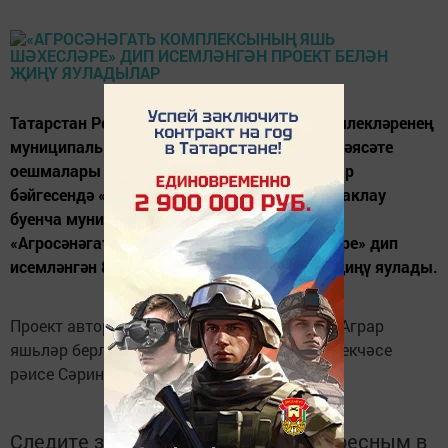
Татарстан Республикасы муниципаль берәмлекләренең
муниципаль автоном һәм бюджет яшьләр сәясәте
оешмалары арасында уздырылган Грантлар
бәйгесендә «Форпост» җәмәгать тәртибен саклау
буенча муниципаль бюджет учреждениесе
«Агросәнәгать комплексының яшь шәхесләре» дип
исемләнгән 885 мең сумлык проект белән җиңү яулады.
Проект авторы - «Татарстан Республикасы Аграр
яшьләр берләшмәсе» нең Теләче җирле бүлекчәсе
рәисе Сәринә Йосыпова. Котлыйбыз!
Следите за самым важным и интересным в