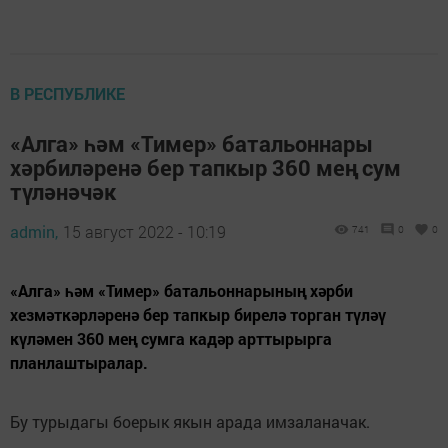
В РЕСПУБЛИКЕ
«Алга» һәм «Тимер» батальоннары
хәрбиләренә бер тапкыр 360 мең сум
түләнәчәк
admin,
15 август 2022 - 10:19
741
0
0
«Алга» һәм «Тимер» батальоннарының хәрби
хезмәткәрләренә бер тапкыр бирелә торган түләү
күләмен 360 мең сумга кадәр арттырырга
планлаштыралар.
Бу турыдагы боерык якын арада имзаланачак.