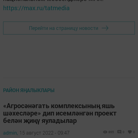
https://max.ru/tatmedia
Перейти на страницу новости
РАЙОН ЯҢАЛЫКЛАРЫ
«Агросәнәгать комплексының яшь
шәхесләре» дип исемләнгән проект
белән җиңү яуладылар
admin,
15 август 2022 - 09:47
865
0
0