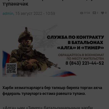
түләнәчәк
admin,
15 август 2022 - 10:59
5104
0
0
Хәрби хезмәткәрләргә бер тапкыр бирелә торган акча
федераль түләүләргә өстәмә рәвештә түләнә.
«Алга» һәм «Тимер» батальоннарының хәрби