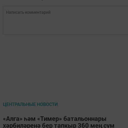
ЦЕНТРАЛЬНЫЕ НОВОСТИ
«Алга» һәм «Тимер» батальоннары
хәрбиләренә бер тапкыр 360 мең сум