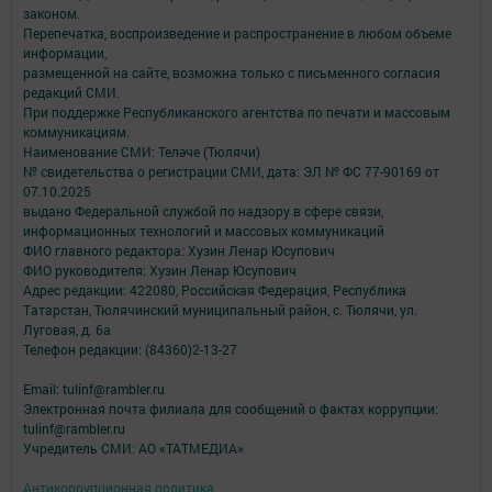
законом.
Перепечатка, воспроизведение и распространение в любом объеме
информации,
размещенной на сайте, возможна только с письменного согласия
редакций СМИ.
При поддержке Республиканского агентства по печати и массовым
коммуникациям.
Наименование СМИ: Теләче (Тюлячи)
№ свидетельства о регистрации СМИ, дата: ЭЛ № ФС 77-90169 от
07.10.2025
выдано Федеральной службой по надзору в сфере связи,
информационных технологий и массовых коммуникаций
ФИО главного редактора: Хузин Ленар Юсупович
ФИО руководителя: Хузин Ленар Юсупович
Адрес редакции: 422080, Российская Федерация, Республика
Татарстан, Тюлячинский муниципальный район, с. Тюлячи, ул.
Луговая, д. 6а
Телефон редакции: (84360)2-⁠13-⁠27
Email: tulinf@rambler.ru
Электронная почта филиала для сообщений о фактах коррупции:
tulinf@rambler.ru
Учредитель СМИ: АО «ТАТМЕДИА»
Антикоррупционная политика