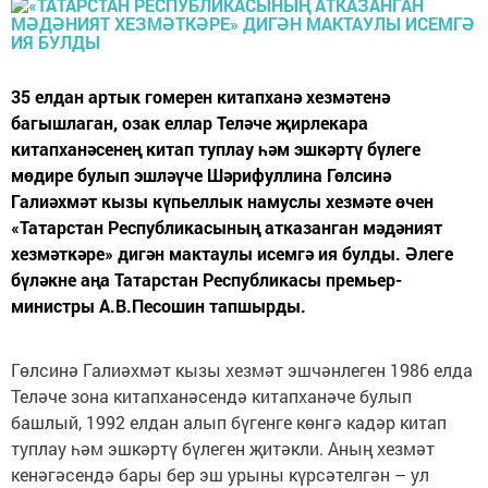
35 елдан артык гомерен китапханә хезмәтенә
багышлаган, озак еллар Теләче җирлекара
китапханәсенең китап туплау һәм эшкәртү бүлеге
мөдире булып эшләүче Шәрифуллина Гөлсинә
Галиәхмәт кызы күпьеллык намуслы хезмәте өчен
«Татарстан Республикасының атказанган мәдәният
хезмәткәре» дигән мактаулы исемгә ия булды. Әлеге
бүләкне аңа Татарстан Республикасы премьер-
министры А.В.Песошин тапшырды.
Гөлсинә Галиәхмәт кызы хезмәт эшчәнлеген 1986 елда
Теләче зона китапханәсендә китапханәче булып
башлый, 1992 елдан алып бүгенге көнгә кадәр китап
туплау һәм эшкәртү бүлеген җитәкли. Аның хезмәт
кенәгәсендә бары бер эш урыны күрсәтелгән – ул