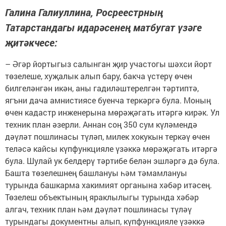
Галина Галиуллина, Росреестрның
Татарстандагы идарәсенең матбугат үзәге
җитәкчесе:
– Әгәр йортыгыз салынган җир участогы шәхси йорт
төзелеше, хуҗалык алып бару, бакча үстерү өчен
билгеләнгән икән, аны гадиләштерелгән тәртиптә,
ягъни дача амнистиясе буенча теркәргә була. Моның
өчен кадастр инженерына мөрәҗәгать итәргә кирәк. Ул
техник план әзерли. Аннан соң 350 сум күләмендә
дәүләт пошлинасы түләп, милек хокукын теркәү өчен
теләсә кайсы күпфункцияле үзәккә мөрәҗәгать итәргә
була. Шулай ук белдерү тәртибе белән эшләргә дә була.
Башта төзелешнең башлануы һәм тәмамлануы
турында башкарма хакимият органына хәбәр итәсең.
Төзелеш объектының яраклылыгы турында хәбәр
алгач, техник план һәм дәүләт пошлинасы түләү
турындагы документны алып, күпфункцияле үзәккә