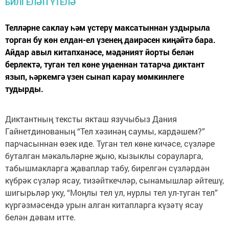
Телләрне саклау һәм үстерү максатыннан уздырыла
торган бу көн елдан-ел үзенең даирәсен киңәйтә бара.
Айдар авыл китапханәсе, мәдәният йорты белән
берлектә, туган тел көне уңаеннан татарча диктант
язып, һәркемгә үзен сынап карау мөмкинлеге
тудырды.
Диктантның тексты якташ язучыбыз Дания
Гайнетдинованың “Тел хәзинәң саумы, кардәшем?”
парчасыннан өзек иде. Туган тел көне кичәсе, сүзләре
буталган мәкальләрне җыю, кызыклы сорауларга,
табышмакларга җаваплар табу, бирелгән сүзләрдән
күбрәк сүзләр ясау, тизәйткечләр, сынамышлар әйтешү,
шигырьләр уку, “Моңлы тел ул, нурлы тел ул-туган тел”
күргәзмәсендә урын алган китапларга күзәтү ясау
белән дәвам итте.