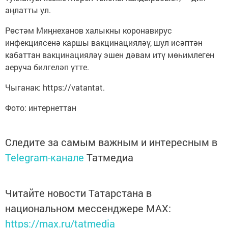
аңлатты ул.
Рөстәм Миңнеханов халыкны коронавирус
инфекциясенә каршы вакцинацияләү, шул исәптән
кабаттан вакцинацияләү эшен дәвам итү мөһимлеген
аеруча билгеләп үтте.
Чыганак: https://vatantat.
Фото: интернеттан
Следите за самым важным и интересным в
Telegram-канале
Татмедиа
Читайте новости Татарстана в
национальном мессенджере MАХ:
https://max.ru/tatmedia