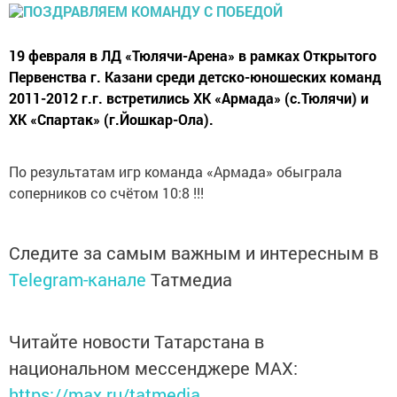
19 февраля в ЛД «Тюлячи-Арена» в рамках Открытого
Первенства г. Казани среди детско-юношеских команд
2011-2012 г.г. встретились ХК «Армада» (с.Тюлячи) и
ХК «Спартак» (г.Йошкар-Ола).
По результатам игр команда «Армада» обыграла
соперников со счётом 10:8 !!!
Следите за самым важным и интересным в
Telegram-канале
Татмедиа
Читайте новости Татарстана в
национальном мессенджере MАХ:
https://max.ru/tatmedia