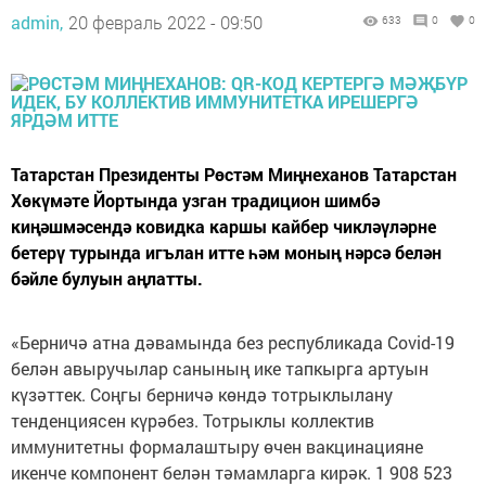
admin,
20 февраль 2022 - 09:50
633
0
0
Татарстан Президенты Рөстәм Миңнеханов Татарстан
Хөкүмәте Йортында узган традицион шимбә
киңәшмәсендә ковидка каршы кайбер чикләүләрне
бетерү турында игълан итте һәм моның нәрсә белән
бәйле булуын аңлатты.
«Берничә атна дәвамында без республикада Covid-19
белән авыручылар санының ике тапкырга артуын
күзәттек. Соңгы берничә көндә тотрыклылану
тенденциясен күрәбез. Тотрыклы коллектив
иммунитетны формалаштыру өчен вакцинацияне
икенче компонент белән тәмамларга кирәк. 1 908 523