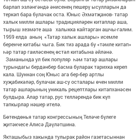
барлап эзләнгәндә әнисенең пешерү ысулларын да
теркәп бара булачак оста. Юныс Әхмәтҗанов- татар
халык милли ашлары традицияләрен китаплар аша,
тырыш хезмәте аша халыкка кайтарган ашчы-галим.
1959 елда аның «Татар халык ашлары» исемле
беренче китабы чыга. Бик тиз арада бу «тәмле китап»
һәр татар гаиләсенең өстәл китабына әйләнә.
Заманында ул бик популяр һәм татар ашлары
турындагы бердәнбер басма буларак тарихка кереп
кала. Шуннан соң Юныс ага бер-бер артлы
хуҗабикәләр, булачак аш-су осталары өчен милли
татар ашларының уникаль рецептлары китапханәсен
булдыра. Алар татар, рус телләрендә бик күп
тапкырлар нәшер ителә.
Бөтендөнья татар конгрессының Теләче бүлеге
җитәкчесе Алисә Дәүләтшина.
Якташыбыз хакында тулырак район газетасыннан