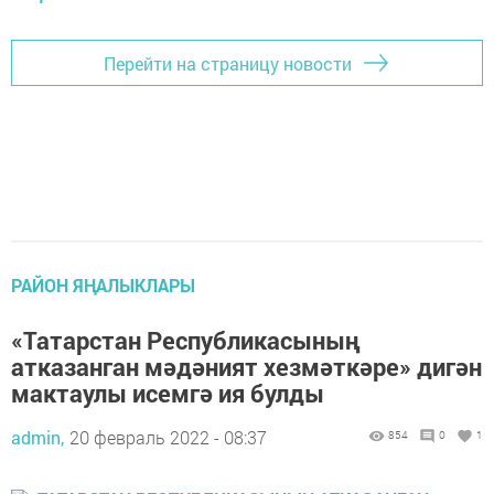
Перейти на страницу новости
РАЙОН ЯҢАЛЫКЛАРЫ
«Татарстан Республикасының
атказанган мәдәният хезмәткәре» дигән
мактаулы исемгә ия булды
admin,
20 февраль 2022 - 08:37
854
0
1