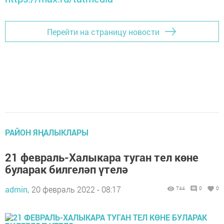
Перейти на страницу новости
РАЙОН ЯҢАЛЫКЛАРЫ
21 февраль-Халыкара туган тел көне
буларак билгеләп үтелә
admin,
20 февраль 2022 - 08:17
744
0
0