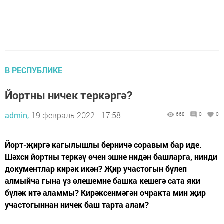
В РЕСПУБЛИКЕ
Йортны ничек теркәргә?
admin,
19 февраль 2022 - 17:58
668
0
0
Йорт-җиргә кагылышлы берничә соравым бар иде.
Шәхси йортны теркәү өчен эшне нидән башларга, нинди
документлар кирәк икән? Җир участогын бүлеп
алмыйча гына үз өлешемне башка кешегә сата яки
бүләк итә аламмы? Кирәксенмәгән очракта мин җир
участогыннан ничек баш тарта алам?