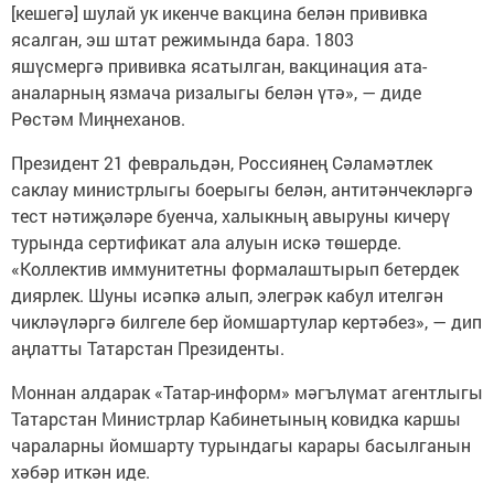
[кешегә] шулай ук икенче вакцина белән прививка
ясалган, эш штат режимында бара. 1803
яшүсмергә прививка ясатылган, вакцинация ата-
аналарның язмача ризалыгы белән үтә», — диде
Рөстәм Миңнеханов.
Президент 21 февральдән, Россиянең Сәламәтлек
саклау министрлыгы боерыгы белән, антитәнчекләргә
тест нәтиҗәләре буенча, халыкның авыруны кичерү
турында сертификат ала алуын искә төшерде.
«Коллектив иммунитетны формалаштырып бетердек
диярлек. Шуны исәпкә алып, элегрәк кабул ителгән
чикләүләргә билгеле бер йомшартулар кертәбез», — дип
аңлатты Татарстан Президенты.
Моннан алдарак «Татар-информ» мәгълүмат агентлыгы
Татарстан Министрлар Кабинетының ковидка каршы
чараларны йомшарту турындагы карары басылганын
хәбәр иткән иде.