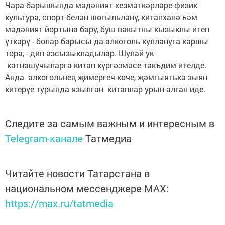
Чара барышында мәдәният хезмәткәрләре физик
культура, спорт белән шөгыльләнү, китапханә һәм
мәдәният йортына бару, буш вакытны кызыклы итеп
үткәрү - болар барысы да алкоголь куллануга каршы
тора, - дип азсызыкладылар. Шулай ук
катнашучыларга китап күргәзмәсе тәкъдим ителде.
Анда алкогольнең җимергеч көче, җәмгыятькә зыян
китерүе турында язылган китаплар урын алган иде.
Следите за самым важным и интересным в
Telegram-канале
Татмедиа
Читайте новости Татарстана в
национальном мессенджере MАХ:
https://max.ru/tatmedia