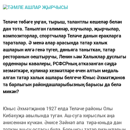
Теләче төбәге уңган, тырыш, талантлы кешеләр белән
дан тота. Танылган галимнәр, язучылар, җырчылар,
композиторлар, спортчылар Теләче данын еракларга
тараталар. Ә менә алар арасында татар халык
ашларын илгә генә түгел, дөньяга таныткан, татар
ресторанын оештыручы, Ленин һәм Халыклар дуслыгы
орденнары кавалеры, РСФСРның атказанган сәүдә
хезмәткәре, кулинар хезмәтләре өчен алтын медаль
алган татар халык ашлары белгече Юныс Әхмәтҗанов
та барлыгын райондашларыбызның барысы да белә
микән?
Юныс Әхмәтҗанов 1927 елда Теләче районы Олы
Кибәхуҗа авылында туган. Аш-суга хирыслык аңа
әнисеннән күчкән. Әнисе Зәйнәп апа тирә-юньдә дан
тоткан аш-су остасы була. Борынгы татар ризыкларын