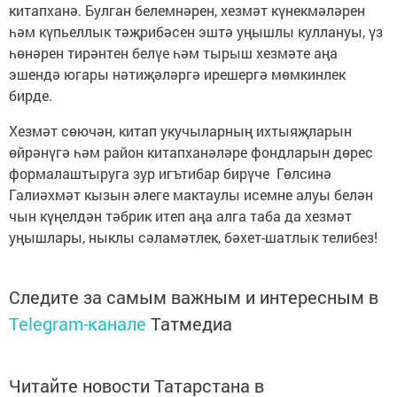
китапханә. Булган белемнәрен, хезмәт күнекмәләрен
һәм күпьеллык тәҗрибәсен эштә уңышлы куллануы, үз
һөнәрен тирәнтен белүе һәм тырыш хезмәте аңа
эшендә югары нәтиҗәләргә ирешергә мөмкинлек
бирде.
Хезмәт сөючән, китап укучыларның ихтыяҗларын
өйрәнүгә һәм район китапханәләре фондларын дөрес
формалаштыруга зур игътибар бирүче Гөлсинә
Галиәхмәт кызын әлеге мактаулы исемне алуы белән
чын күңелдән тәбрик итеп аңа алга таба да хезмәт
уңышлары, ныклы сәламәтлек, бәхет-шатлык телибез!
Следите за самым важным и интересным в
Telegram-канале
Татмедиа
Читайте новости Татарстана в