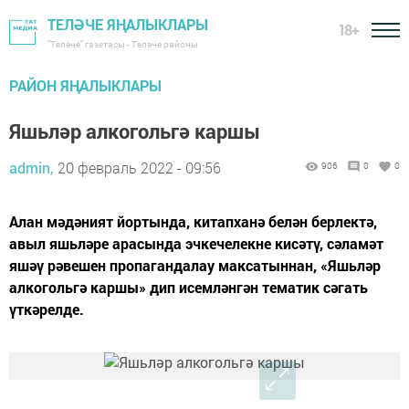
ТЕЛӘЧЕ ЯҢАЛЫКЛАРЫ
18+
"Теләче" газетасы - Теләче районы
РАЙОН ЯҢАЛЫКЛАРЫ
Яшьләр алкогольгә каршы
admin,
20 февраль 2022 - 09:56
906
0
0
Алан мәдәният йортында, китапханә белән берлектә,
авыл яшьләре арасында эчкечелекне кисәтү, сәламәт
яшәү рәвешен пропагандалау максатыннан, «Яшьләр
алкогольгә каршы» дип исемләнгән тематик сәгать
үткәрелде.