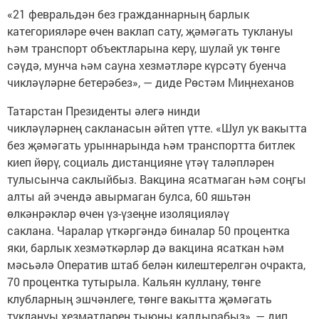
«21 февральдән без гражданнарның барлык
категорияләре өчен ваклап сату, җәмәгать туклануы
һәм транспорт объектларына керү, шулай ук төнге
сәүдә, мунча һәм сауна хезмәтләре күрсәтү буенча
чикләүләрне бетерәбез», — диде Рөстәм Миңнеханов
Татарстан Президенты әлегә нинди
чикләүләрнең сакланасын әйтеп үтте. «Шул ук вакытта
без җәмәгать урыннарында һәм транспортта битлек
киеп йөрү, социаль дистанцияне үтәү таләпләрен
тулысынча саклыйбыз. Вакцина ясатмаган һәм соңгы
алты ай эчендә авырмаган булса, 60 яшьтән
өлкәнрәкләр өчен үз-үзеңне изоляцияләү
саклана. Чаралар үткәргәндә биналар 50 процентка
яки, барлык хезмәткәрләр дә вакцина ясаткан һәм
мәсьәлә Оператив штаб белән килештерелгән очракта,
70 процентка тутырыла. Кальян куллану, төнге
клубларның эшчәнлеге, төнге вакытта җәмәгать
туклануы хезмәтләрен тыюны калдырабыз», — дип