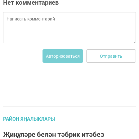
Нет комментариев
Отправить
Авторизоваться
РАЙОН ЯҢАЛЫКЛАРЫ
Җиңүләре белән тәбрик итәбез