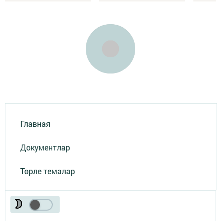
Главная
Документлар
Төрле темалар