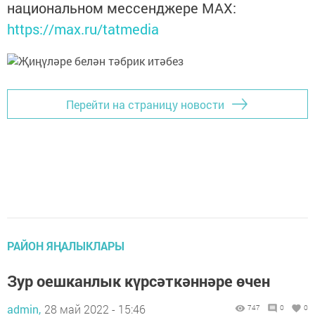
национальном мессенджере MАХ:
https://max.ru/tatmedia
Перейти на страницу новости
РАЙОН ЯҢАЛЫКЛАРЫ
Зур оешканлык күрсәткәннәре өчен
admin,
28 май 2022 - 15:46
747
0
0