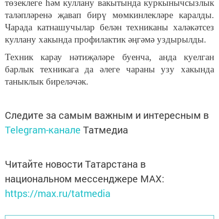
төзеклеге һәм куллану вакытында куркынычсызлык
таләпләренә җавап бирү мөмкинлекләре каралды.
Чарада катнашучылар белән техниканы халәкәтсез
куллану хакында профилактик әңгәмә уздырылды.
Техник карау нәтиҗәләре буенча, анда куелган
барлык техникага да әлеге чараны узу хакында
таныклык биреләчәк.
Следите за самым важным и интересным в
Telegram-канале
Татмедиа
Читайте новости Татарстана в
национальном мессенджере MАХ:
https://max.ru/tatmedia