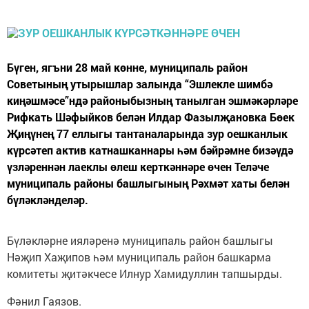
Бүген, ягъни 28 май көнне, муниципаль район
Советының утырышлар залында “Эшлекле шимбә
киңәшмәсе”ндә районыбызның танылган эшмәкәрләре
Рифкать Шәфыйков белән Илдар Фазылҗановка Бөек
Җиңүнең 77 еллыгы тантаналарында зур оешканлык
күрсәтеп актив катнашканнары һәм бәйрәмне бизәүдә
үзләреннән лаеклы өлеш керткәннәре өчен Теләче
муниципаль районы башлыгының Рәхмәт хаты белән
бүләкләнделәр.
Бүләкләрне ияләренә муниципаль район башлыгы
Нәҗип Хаҗипов һәм муниципаль район башкарма
комитеты җитәкчесе Илнур Хамидуллин тапшырды.
Фәнил Гаязов.