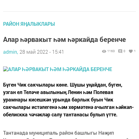
РАЙОН ЯҢАЛЫКЛАРЫ
Алар һәрвакыт һәм һәркайда беренче
admin,
28 май 2022 - 15:41
1163
0
1
Бүген Чик сакчылары көне. Шушы уңайдан, бүген,
узган ел Теләче авылының Ленин һәм Полевая
урамнары кисешкән урында барлык буын Чик
сакчылары истәлегенә һәм хөрмәтенә ачылган һәйкәл-
обелискка чәчәкләр салу тантанасы булып үтте.
Тантанада муниципаль район башлыгы Нәҗип