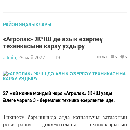
РАЙОН ЯҢАЛЫКЛАРЫ
«Агролак» ЖЧШ дә азык әзерләү
техникасына карау уздыру
admin,
28 май 2022 - 14:19
684
0
0
27 май көнне мондый чара «Агролак» ЖЧШ узды.
Әлеге чарага 3 - берәмлек техника әзерләнгән иде.
Тикшерү барышында анда катнашучы затларның
регистрация документлары, техникаларының