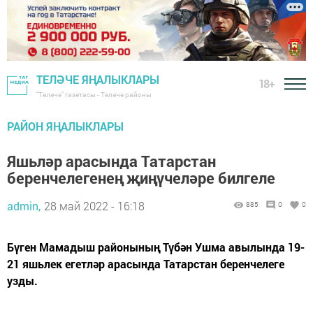
ТЕЛӘЧЕ ЯҢАЛЫКЛАРЫ
18+
"Теләче" газетасы - Теләче районы
РАЙОН ЯҢАЛЫКЛАРЫ
Яшьләр арасында Татарстан
беренчелегенең җиңүчеләре билгеле
admin,
28 май 2022 - 16:18
885
0
0
Бүген Мамадыш районының Түбән Ушма авылында 19-
21 яшьлек егетләр арасында Татарстан беренчелеге
узды.