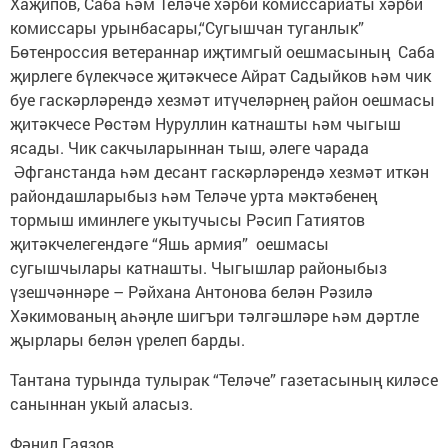
Хаҗипов, Саба һәм Теләче хәрби комиссариаты хәрби
комиссары урынбасары,“Сугышчан туганлык”
Бөтенроссия ветераннар иҗтимгый оешмасының Саба
җирлеге бүлекчәсе җитәкчесе Айрат Садыйков һәм чик
буе гаскәрләрендә хезмәт итүчеләрнең район оешмасы
җитәкчесе Рөстәм Нуруллин катнашты һәм чыгыш
ясады. Чик сакчыларыннан тыш, әлеге чарада
Әфганстанда һәм десант гаскәрләрендә хезмәт иткән
райондашларыбыз һәм Теләче урта мәктәбенең
тормыш иминлеге укытучысы Рәсип Гатиятов
җитәкчелегендәге “Яшь армия” оешмасы
сугышчылары катнашты. Чыгышлар районыбыз
үзешчәннәре – Рәйхана Антонова белән Рәзилә
Хәкимованың аһәңле шигъри тәлгәшләре һәм дәртле
җырлары белән үрелеп барды.
Тантана турында тулырак “Теләче” газетасының киләсе
саныннан укый аласыз.
Фәнил Гаязов.