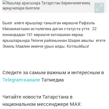
Быел әлеге ярышлар танылган көрәшче Рафаэль
Мөхәммәтшин истәлегенә дигән статуста үтте. 22
командадан 161 көрәшче катнашкан көрәш
ярышларында Теләче районыннан Шәдке авылы егете
Эмиль Мавлин икенче урын алды. Котлыйбыз!
Следите за самым важным и интересным в
Telegram-канале
Татмедиа
Читайте новости Татарстана в
национальном мессенджере MАХ: