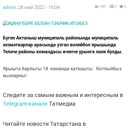
admin,
28 май 2022 - 16:04
1351
0
0
Бүген Актаныш муниципаль районында муниципаль
хезмәткәрләр арасында узган волейбол ярышында
Теләче районы командасы өченче урынга лаек булды.
Ярышта барлыгы 18 команда катнашты. Котлыйбыз
кызларны!
Следите за самым важным и интересным в
Telegram-канале
Татмедиа
Читайте новости Татарстана в