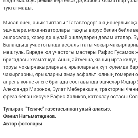
Илдә масхсус режим кертелсә дә, кайбер хезмәтләр үзл
туктатмады.
Мисал өчен, ачык типтагы “Татавтодор” акционерлык җ
эшчеләре, механизаторлары таҗлы вирус белән бәйле в
эшләсәләр, хәзер дә шулай эшләүләрен дәвам итәләр. Бу
Баландыш участогында асфальттагы чокыр-чакырларны
мәшгуль. Биредә юл участогы мастеры Рафис Гусамов җ
бригадасы хезмәт куя. Аның әйтүенчә, язның иртә килүе
торуы чокырчакырларның, ярыкларның күп күләмдә барл
чакырларны, ярыкларны ямау асфальт юлның гомерен оз
апрель көнне әлеге бригада составында эшчеләр Илдар 
Александр Миронов, Булат Мөбәрәкшин, тракторчы Фәни
фреза белән кисүче Рафис Халиков, катоклау остасы Сө
Тулырак "Теләче" газетасыннан укый аласыз.
Фәнил Нигъмәтҗанов.
Автор фотолары