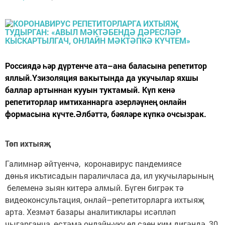
Россиядә һәр дүртенче ата–ана баласына репетитор
яллый.Үзизоляция вакытында да укучылар яхшы
баллар артыннан кууын туктамый. Күп кенә
репетиторлар имтиханнарга әзерләүнең онлайн
формасына күчте.Әлбәттә, бәяләре күпкә очсызрак.
Төп ихтыяҗ
Галимнәр әйтүенчә, коронавирус пандемиясе
дөнья икътисадын параличласа да, ил укучыларының
белеменә зыян китерә алмый. Бүген бигрәк тә
видеоконсультация, онлай–репетиторларга ихтыяҗ
арта. Хезмәт базары аналитиклары исәпләп
чыгарганча, өстәмә онлайн-уку ел саен ким дигәндә, 30