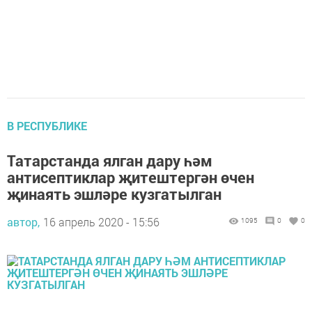
В РЕСПУБЛИКЕ
Татарстанда ялган дару һәм
антисептиклар җитештергән өчен
җинаять эшләре кузгатылган
автор,
16 апрель 2020 - 15:56
1095
0
0