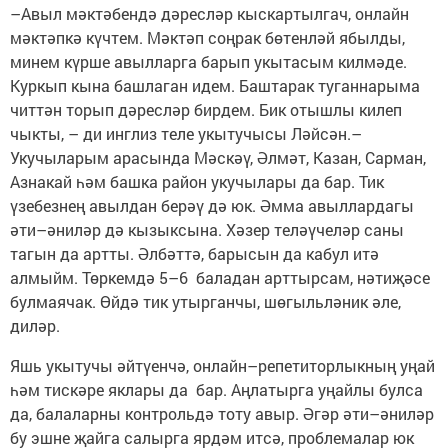
–Авыл мәктәбендә дәресләр кыскартылгач, онлайн
мәктәпкә күчтем. Мәктәп соңрак бөтенләй ябылды,
минем күрше авылларга барып укытасым килмәде.
Куркып кына башлаган идем. Баштарак туганнарыма
читтән торып дәресләр бирдем. Бик отышлы килеп
чыкты, – ди инглиз теле укытучысы Ләйсән.–
Укучыларым арасында Мәскәү, Әлмәт, Казан, Сарман,
Азнакай һәм башка район укучылары да бар. Тик
үзебезнең авылдан берәү дә юк. Әмма авыллардагы
әти–әниләр дә кызыксына. Хәзер теләүчеләр саны
тагын да артты. Әлбәттә, барысын да кабул итә
алмыйм. Төркемдә 5–6 баладан арттырсам, нәтиҗәсе
булмаячак. Өйдә тик утырганчы, шөгыльләник әле,
диләр.
Яшь укытучы әйтүенчә, онлайн–репетиторлыкның уңай
һәм тискәре яклары да бар. Аңлатырга уңайлы булса
да, балаларны контрольдә тоту авыр. Әгәр әти–әниләр
бу эшне җайга салырга ярдәм итсә, проблемалар юк