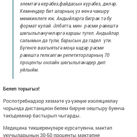
элемтәгә керәбез,файдасын күрәбез, диләр.
Кемнеңдер бит аларның үз өенә чакыру
мөмкинлеге юк. Андыйларга бигрәк тә бу
формат кулай. Әлбәттә, мин рәсми рәвештә
шөгыльләнүчеләргә каршы түгел. Андыйлар
салымын да түли, барысын да гадел үти.
Бүгенге вазгыятьтә моңа кадәр рәсми
рәвештә телкәлгән репетиторларның 70
проценты онлайн шөгыльләнәдер дип
уйлыйм.
Белеп торыгыз!
Роспотребнадзор хезмәте үз-үзеңне изоляцияләү
чорында дистанцион белем бирүне оештыру буенча
тәкъдимнәр бастырып чыгарды.
Медицина тикшеренүләре күрсәтүенчә, мәктәп
укучыларының 30-50 проценты мәктәпне