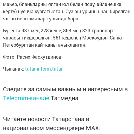
мөһер, бланкларны ялган юл белән ясау, әйләнешкә
кертү) буенча кузгатылган. Сүз эш урыныннан бирелгән
ялган белешмәләр турында бара.
Бүгенгә 937 мең 228 кеше, 868 мең 323 транспорт
чарасы тикшерелгән. 561 кешенең Мәскәүдән, Санкт-
Петербургтан кайтканы ачыкланган.
Фото: Расих Фасхутдинов
Чыганак:
tatar-inform.tatar
Следите за самым важным и интересным в
Telegram-канале
Татмедиа
Читайте новости Татарстана в
национальном мессенджере MАХ: