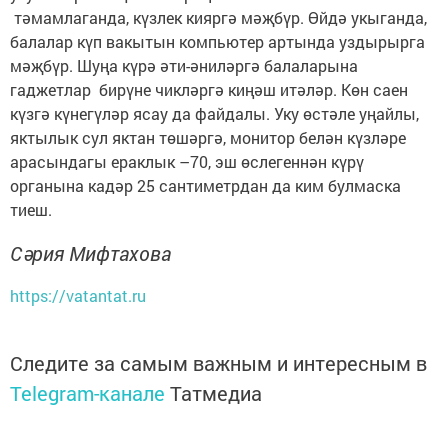
тәмамлаганда, күзлек кияргә мәҗбүр. Өйдә укыганда,
балалар күп вакытын компьютер артында уздырырга
мәҗбүр. Шуңа күрә әти-әниләргә балаларына
гаджетлар бирүне чикләргә киңәш итәләр. Көн саен
күзгә күнегүләр ясау да файдалы. Уку өстәле уңайлы,
яктылык сул яктан төшәргә, монитор белән күзләре
арасындагы ераклык –70, эш өслегеннән күрү
органына кадәр 25 сантиметрдан да ким булмаска
тиеш.
Сәрия Мифтахова
https://vatantat.ru
Следите за самым важным и интересным в
Telegram-канале
Татмедиа