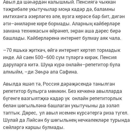
Авыл да шәһәрдән калышмый. Пенсиягә чыккан
тәҗрибәле укытучылар моңа кадәр дә, баламны
имтиханга әзерләгез әле, вузга керәсе бар бит, дигән
әти–әниләрне кире бормады. Аларның кайберләре
замана техникасын өйрәнеп, экран аша дәрес бирә
башлады. Кайберләренә интернет булмау аяк чала.
–70 яшькә җиткәч, өйгә интернет кертеп тормадык
инде. Ай саен 500–600 сум түләргә кирәк. Пенсия
даруларга китә. Шуңа күрә онлайн–репетитор була
алмыйм, –ди Зөһрә апа Сафина.
Авылда яшәп тә, Россия дәрәҗәсендә танылган
репетитор булырга мөмкин. Без кечкенә авылларда
бүгенге вазгыятҗкә кадәр үк онлайн репетиторлык
белән шөгыльләнә башлаган укытучыны да эзләп
таптык. Дөрес, ул авыл исемен күрсәтергә риза түгел.
Шулай да Ләйсән бу шөгыльнең нечкәлекләре турында
сөйләргә каршы булмады.