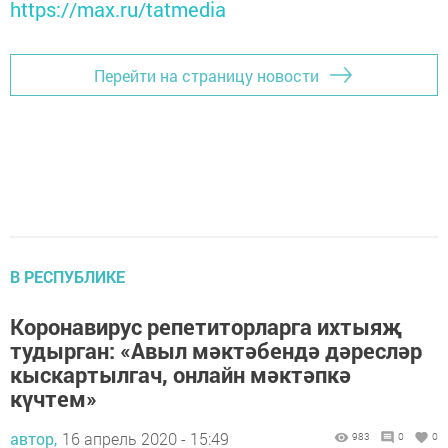
https://max.ru/tatmedia
Перейти на страницу новости
В РЕСПУБЛИКЕ
Коронавирус репетиторларга ихтыяҗ
тудырган: «Авыл мәктәбендә дәресләр
кыскартылгач, онлайн мәктәпкә
күчтем»
автор,
16 апрель 2020 - 15:49
983
0
0