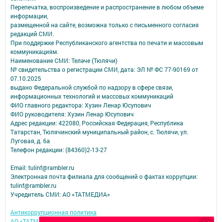
Перепечатка, воспроизведение и распространение в любом объеме
информации,
размещенной на сайте, возможна только с письменного согласия
редакций СМИ.
При поддержке Республиканского агентства по печати и массовым
коммуникациям.
Наименование СМИ: Теләче (Тюлячи)
№ свидетельства о регистрации СМИ, дата: ЭЛ № ФС 77-90169 от
07.10.2025
выдано Федеральной службой по надзору в сфере связи,
информационных технологий и массовых коммуникаций
ФИО главного редактора: Хузин Ленар Юсупович
ФИО руководителя: Хузин Ленар Юсупович
Адрес редакции: 422080, Российская Федерация, Республика
Татарстан, Тюлячинский муниципальный район, с. Тюлячи, ул.
Луговая, д. 6а
Телефон редакции: (84360)2-⁠13-⁠27
Email: tulinf@rambler.ru
Электронная почта филиала для сообщений о фактах коррупции:
tulinf@rambler.ru
Учредитель СМИ: АО «ТАТМЕДИА»
Антикоррупционная политика
АО «ТАТМЕДИА» использует «cookie»
для персонализации сервисов и