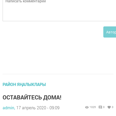
Авто
РАЙОН ЯҢАЛЫКЛАРЫ
ОСТАВАЙТЕСЬ ДОМА!
admin,
17 апрель 2020 - 09:09
1025
0
0