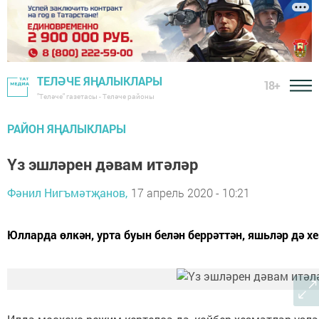
ТЕЛӘЧЕ ЯҢАЛЫКЛАРЫ
18+
"Теләче" газетасы - Теләче районы
РАЙОН ЯҢАЛЫКЛАРЫ
Үз эшләрен дәвам итәләр
Фәнил Нигъмәтҗанов,
17 апрель 2020 - 10:21
Юлларда өлкән, урта буын белән беррәттән, яшьләр дә хе