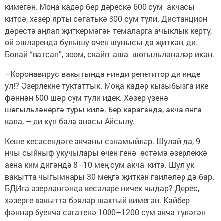
кимегән. Моңа кадәр бер дәрескә 600 сум акчасы
китсә, хәзер ярты сәгатькә 300 сум түли. Дистанцион
дәрестә аңлап җиткермәгән темаларга ачыклык кертү,
өй эшләрендә булышу өчен шунысы да җиткән, ди.
Болай “ватсап”, зоом, скайп аша шөгыльләнәләр икән.
–Коронавирус вакытында нинди репетитор ди инде
ул!? Әзерлекне туктаттык. Моңа кадәр кызыбызга ике
фәннән 500 шәр сум түли идек. Хәзер үзенә
шөгыльләнергә туры килә. Бер караганда, акча янга
кала, – ди күп бала анасы Айсылу.
Кеше кесәсендәге акчаны санамыйлар. Шулай да, 9
нчы сыйныф укучылары өчен генә өстәмә әзерлеккә
аена ким дигәндә 8–10 мең сум акча китә. Шул ук
вакытта чыгымнары 30 меңгә җиткән гаиләләр дә бар.
БДИга әзерләнгәндә кесәләре ничек чыдар? Дөрес,
хәзерге вакытта бәяләр шактый кимегән. Кайбер
фәннәр буенча сәгатенә 1000–1200 сум акча түләгән