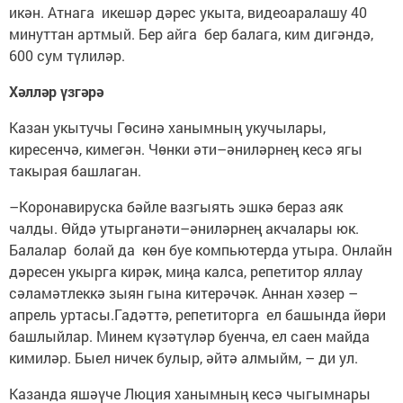
икән. Атнага икешәр дәрес укыта, видеоаралашу 40
минуттан артмый. Бер айга бер балага, ким дигәндә,
600 сум түлиләр.
Хәлләр үзгәрә
Казан укытучы Гөсинә ханымның укучылары,
киресенчә, кимегән. Чөнки әти–әниләрнең кесә ягы
такырая башлаган.
–Коронавируска бәйле вазгыять эшкә бераз аяк
чалды. Өйдә утырганәти–әниләрнең акчалары юк.
Балалар болай да көн буе компьютерда утыра. Онлайн
дәресен укырга кирәк, миңа калса, репетитор яллау
сәламәтлеккә зыян гына китерәчәк. Аннан хәзер –
апрель уртасы.Гадәттә, репетиторга ел башында йөри
башлыйлар. Минем күзәтүләр буенча, ел саен майда
кимиләр. Быел ничек булыр, әйтә алмыйм, – ди ул.
Казанда яшәүче Люция ханымның кесә чыгымнары