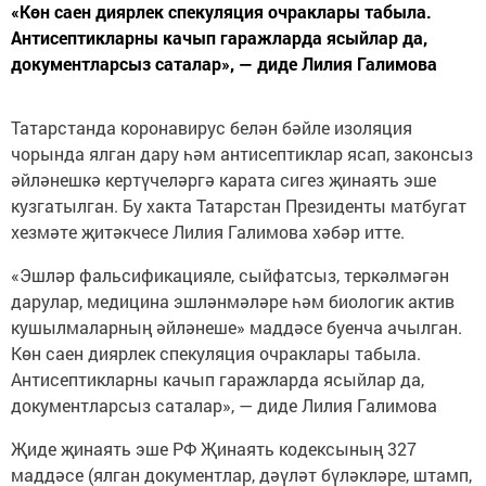
«Көн саен диярлек спекуляция очраклары табыла.
Антисептикларны качып гаражларда ясыйлар да,
документларсыз саталар», — диде Лилия Галимова
Татарстанда коронавирус белән бәйле изоляция
чорында ялган дару һәм антисептиклар ясап, законсыз
әйләнешкә кертүчеләргә карата сигез җинаять эше
кузгатылган. Бу хакта Татарстан Президенты матбугат
хезмәте җитәкчесе Лилия Галимова хәбәр итте.
«Эшләр фальсификацияле, сыйфатсыз, теркәлмәгән
дарулар, медицина эшләнмәләре һәм биологик актив
кушылмаларның әйләнеше» маддәсе буенча ачылган.
Көн саен диярлек спекуляция очраклары табыла.
Антисептикларны качып гаражларда ясыйлар да,
документларсыз саталар», — диде Лилия Галимова
Җиде җинаять эше РФ Җинаять кодексының 327
маддәсе (ялган документлар, дәүләт бүләкләре, штамп,