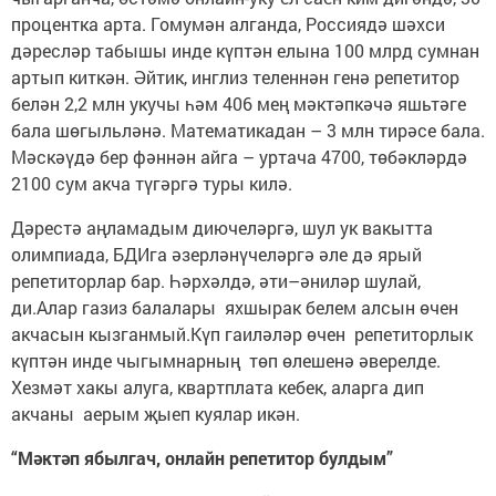
процентка арта. Гомумән алганда, Россиядә шәхси
дәресләр табышы инде күптән елына 100 млрд сумнан
артып киткән. Әйтик, инглиз теленнән генә репетитор
белән 2,2 млн укучы һәм 406 мең мәктәпкәчә яшьтәге
бала шөгыльләнә. Математикадан – 3 млн тирәсе бала.
Мәскәүдә бер фәннән айга – уртача 4700, төбәкләрдә
2100 сум акча түгәргә туры килә.
Дәрестә аңламадым диючеләргә, шул ук вакытта
олимпиада, БДИга әзерләнүчеләргә әле дә ярый
репетиторлар бар. Һәрхәлдә, әти–әниләр шулай,
ди.Алар газиз балалары яхшырак белем алсын өчен
акчасын кызганмый.Күп гаиләләр өчен репетиторлык
күптән инде чыгымнарның төп өлешенә әверелде.
Хезмәт хакы алуга, квартплата кебек, аларга дип
акчаны аерым җыеп куялар икән.
“Мәктәп ябылгач, онлайн репетитор булдым”