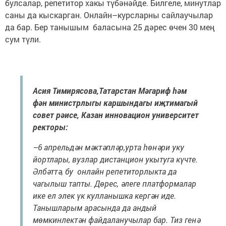
булсалар, репетитор хакы түбәнәйде. Билгеле, минутлар
саны да кыскарган. Онлайн–курсларны сайлаучылар
да бар. Бер танышым баласына 25 дәрес өчен 30 мең
сум түли.
Асия Тимирясова,
Татарстан Мәгариф һәм
фән министрлыгы каршындагы иҗтимагый
совет рәисе,
Казан инновацион университет
ректоры:
–6 апрельдән мәктәпләр,урта һөнәри уку
йортлары, вузлар дистанцион укытуга күчте.
Әлбәттә, бу онлайн репетиторлыкта да
чагылыш тапты. Дөрес, әлеге платформалар
ике ел элек үк кулланышка кергән иде.
Танышларым арасында да андый
мөмкинлектән файдаланучылар бар. Тиз генә