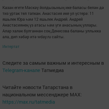
Казан егете Мәскәү йолдызының ике баласы белән дә
тиз уртак тел тапкан. Анастасия ике ул үстерә: 11
яшьлек Юра һәм 12 яшьлек Андрей. Андрей
Анастасиянең үз атасы һәм үги анасының уллары.
Алар халәк булганнан соң Денисова баланы уллыкка
ала, дип хәбәр итә wday.ru сайты.
Интертат
Следите за самым важным и интересным в
Telegram-канале
Татмедиа
Читайте новости Татарстана в
национальном мессенджере MАХ:
https://max.ru/tatmedia