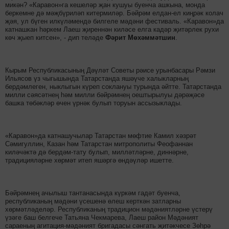
микән? «Каравон»га кешеләр җан кушуы буенча ашкына, монда
беркемне дә мәҗбүриләп китермиләр. Бәйрәм елдан-ел киңрәк колач
җәя, ул бүген илкүләмендә билгеле мәдәни фестиваль. «Каравон»да
катнашкан һәркем Лаеш җиреннән киләсе елга кадәр җитәрлек рухи
көч җыеп китсен», - дип теләде
Фәрит Мөхәммәтшин
.
Кырым Республикасының Дәүләт Советы рәисе урынбасары Рәмзи
Ильясов үз чыгышында Татарстанда яшәүче халыкларның
бердәмлеген, ныклыгын күреп соклануы турында әйтте. Татарстанда
милли сәясәтнең һәм милли бәйрәмнең оештырылуы дәрәҗәсе
башка төбәкләр өчен үрнәк булып торуын ассызыклады.
«Каравон»да катнашучылар Татарстан мөфтие Камил хәзрәт
Сәмигуллин, Казан һәм Татарстан митрополиты Феофаннан
киләчәктә дә бердәм-тату булып, милләтләрне, диннәрне,
традицияләрне хөрмәт итеп яшәргә өндәүләр ишетте.
Бәйрәмнең ачылыш тантанасында күркәм гадәт буенча,
республиканың мәдәни үсешенә өлеш керткән затларны
хөрмәтләделәр. Республиканың традицион мәдәниятләрне үстерү
үзәге баш белгече Татьяна Чекмарева, Лаеш район Мәдәният
сараеның агитация-мәдәният бригадасы сәнгать җитәкчесе Зөһрә