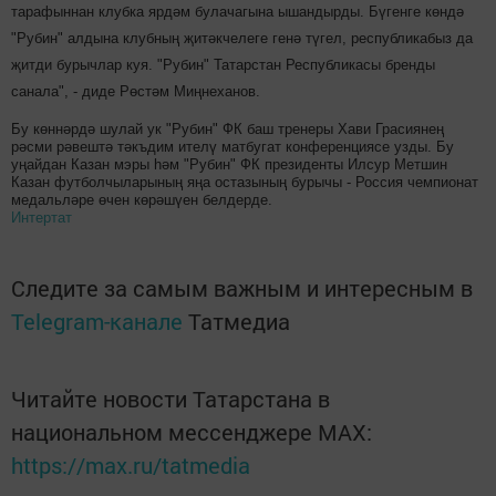
тарафыннан клубка ярдәм булачагына ышандырды. Бүгенге көндә
"Рубин" алдына клубның җитәкчелеге генә түгел, республикабыз да
җитди бурычлар куя. "Рубин" Татарстан Республикасы бренды
санала", - диде Рөстәм Миңнеханов.
Бу көннәрдә шулай ук "Рубин" ФК баш тренеры Хави Грасиянең
рәсми рәвештә тәкъдим ителү матбугат конференциясе узды. Бу
уңайдан Казан мэры һәм "Рубин" ФК президенты Илсур Метшин
Казан футболчыларының яңа остазының бурычы - Россия чемпионат
медальләре өчен көрәшүен белдерде.
Интертат
Следите за самым важным и интересным в
Telegram-канале
Татмедиа
Читайте новости Татарстана в
национальном мессенджере MАХ:
https://max.ru/tatmedia