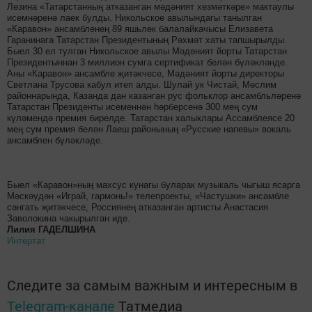
Лезина «Татарстанның атказанган мәдәният хезмәткәре» мактаулы
исемнәренә лаек булды. Никольское авылындагы танылган
«Каравон» ансамбленең 89 яшьлек балалайкачысы Елизавета
Гаранинага Татарстан Президентының Рәхмәт хаты тапшырылды.
Быел 30 ел тулган Никольское авылы Мәдәният йорты Татарстан
Президентыннан 3 миллион сумга сертификат белән бүләкләнде.
Аны «Каравон» ансамбле җитәкчесе, Мәдәният йорты директоры
Светлана Трусова кабул итеп алды. Шулай ук Чистай, Мөслим
районнарында, Казанда дан казанган рус фольклор ансамбльләренә
Татарстан Президенты исеменнән һәрберсенә 300 мең сум
күләмендә премия бирелде. Татарстан халыклары Ассамблеясе 20
мең сум премия белән Лаеш районының «Русские напевы» вокаль
ансамблен бүләкләде.
Быел «Каравон»ның махсус кунагы буларак музыкаль чыгыш ясарга
Мәскәүдән «Играй, гармонь!» телепроекты, «Частушки» ансамбле
сәнгать җитәкчесе, Россиянең атказанган артисты Анастасия
Заволокина чакырылган иде.
Лилия ГАДЕЛШИНА
Интертат
Следите за самым важным и интересным в
Telegram-канале
Татмедиа