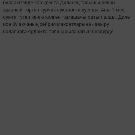
бүләк ителде. Мәҗлестә Диләнең тавышы белән
җырлый торган курчак аукционга куелды. Аны 1 мең
сумга туган көнгә килгән тамашачы сатып алды. Дилә
исә бу акчаның хәйрия максатларына - авыру
балаларга ярдәмгә тапшырылачагын белдерде.