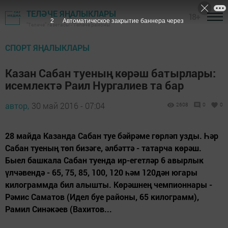
ТЕЛӘЧЕ ЯҢАЛЫКЛАРЫ
18+
"Теләче" газетасы - Теләче районы
СПОРТ ЯҢАЛЫКЛАРЫ
Казан Сабан туеның көрәш батырлары:
исемлектә Раил Нургалиев та бар
автор,
30 май 2016 - 07:04
2608
0
0
28 майда Казанда Сабан туе бәйрәме гөрләп узды. Һәр
Сабан туеның төп бизәге, әлбәттә - татарча көрәш.
Быел башкала Сабан туенда ир-егетләр 6 авырлык
үлчәвендә - 65, 75, 85, 100, 120 һәм 120дән югары
килограммда бил алышты. Көрәшнең чемпионнары -
Рәмис Саматов (Идел буе районы, 65 килограмм),
Рамил Синәкәев (Вахитов...