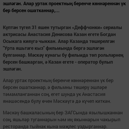
эшләгән. Алар уртак проектның беренче көннәреннән үк
бер берсен ошатканнар,...
Күптән түгел 31 яшен тутырган «Деффчонки» сериалы
актрисасы Анастасия Денисова Казан егете Богдан
Осыкага кияүгә чыккан. Алар Казанда төшерелгән
"Урта яшьтәге кыз" фильмында бергә эшләгән
булганнар. Мәскәү кунагы бу фильмда төп рольләрнең
берсен башкарган, ә Казан егете - оператор булып
эшләгән.
Алар уртак проектның беренче көннәреннән үк бер
берсен ошатканнар, ә фильмны төшерү эшләре
тәмамланганнан соң, егет шунда ук Анастасия
янәшәсендә булу өчен Мәскәүгә дә күчеп киткән.
Мәскәү башкаласының бер ЗАГСында язылышканнан
соң, яшьләр туганнарын һәм иң якыннарын чакырып
ресторанда тыйнак кына мәҗлес уздырганнар.