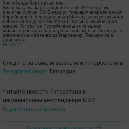
бистәсендә йорт сатып ала.
Бу эшмәкәргә карата җинаять эше 2013 елда ук
ачылган булган. 2015 елда ул тикшерүчеләрдән качып
йөри башлый. Бераздан аның Мәскәүгә китүе хакында
беленә. Анда да ул тик ятмый - тагын 6 кешене адап
өлгерә. Татарстан Республикасы эчке эшләр
министырлыгы хәбәр итүенчә, аны күптән түгел кулга
алганнар һәм Казанга кайтарганнар. Тикшерү эше
дәвам итә.
Интертат
Следите за самым важным и интересным в
Telegram-канале
Татмедиа
Читайте новости Татарстана в
национальном мессенджере MАХ:
https://max.ru/tatmedia
Перейти на страницу новости