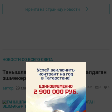
Перейти на страницу новости
НОВОСТИ СО ВСЕГО СВЕТА
Танышларын 90 миллион сумга алдаган
эшмәкәр тоткарланган
автор,
29 май 2016 - 17:44
1305
0
0