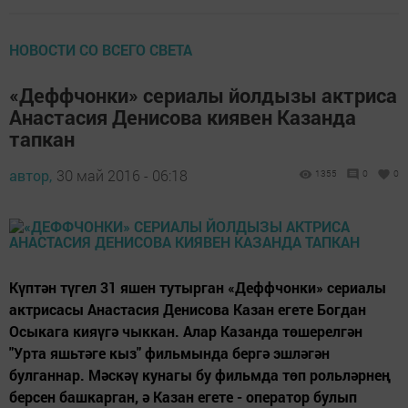
НОВОСТИ СО ВСЕГО СВЕТА
«Деффчонки» сериалы йолдызы актриса
Анастасия Денисова киявен Казанда
тапкан
автор,
30 май 2016 - 06:18
1355
0
0
Күптән түгел 31 яшен тутырган «Деффчонки» сериалы
актрисасы Анастасия Денисова Казан егете Богдан
Осыкага кияүгә чыккан. Алар Казанда төшерелгән
"Урта яшьтәге кыз" фильмында бергә эшләгән
булганнар. Мәскәү кунагы бу фильмда төп рольләрнең
берсен башкарган, ә Казан егете - оператор булып