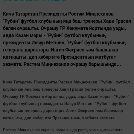
Кичә Татарстан Президенты Рөстәм Миңнеханов
"Рубин" футбол клубының яңа баш тренеры Хави Грасия
белән очрашты. Очрашу ТР Хөкүмәте йортында узды,
анда Казан мэры - "Рубин" футбол клубының
президенты Илсур Метшин, "Рубин" футбол клубының
генераль директоры Илгиз Фәхриев һәм башкалар
катнашты, дип хәбәр итә Президентның матбугат
хезмәте. Рөстәм Миңнеханов очрашу барышында...
Кичә Татарстан Президенты Рөстәм Миңнеханов "Рубин" футбол
клубының яңа баш тренеры Хави Грасия белән очрашты.
Очрашу ТР Хөкүмәте йортында узды, анда Казан мэры - "Рубин"
футбол клубының президенты Илсур Метшин, "Рубин" футбол
клубының генераль директоры Илгиз Фәхриев һәм башкалар
катнашты, дип хәбәр итә Президентның матбугат хезмәте.
Рөстәм Миңнеханов очрашу барышында республика җитәкчелеге