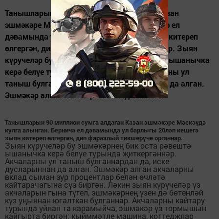
Танышларын 90 миллион сумга алдаган Казан
эшмәкәре Мәскәүдә кулга алынган. Берничә ел
дәвамында ул барлыгы 20ләп кешегә зыян китереп
өлгергән, дип фаразлый тикшерүче органнар. Зыян
күручеләр бу эшмәкәрнең бик оста рәвештә ышанычка
керә белүе турында җиткергәннәр. Акчаларны ул
таныш булганнардан да, иске дусларыннан да алган.
Эшмәкәр алган акчаларны вклад сыман...
Танышларын 90 миллион сумга алдаган Казан эшмәкәре Мәскәүдә
кулга алынган. Берничә ел дәвамында ул барлыгы 20ләп кешегә
зыян китереп өлгергән, дип фаразлый тикшерүче органнар.
Зыян күручеләр бу эшмәкәрнең бик оста рәвештә
ышанычка керә белүе турында җиткергәннәр.
Акчаларны ул таныш булганнардан да, иске
дусларыннан да алган. Эшмәкәр алган акчаларны
вклад сыман зур процентлар белән өчләтә
кайтарачагына сүз биргән. Ләкин зыян күрүчеләр үз
акчаларын гына түгел, эшмәкәрнең үзен дә бөтенләй
күз уңыннан югалткан булганнар. Акчаларны кайтару
турында уйлап та карамыйча, эшмәкәр үз тормышын
кайгырта биргән: кыйммәтле машина, коттеджлар