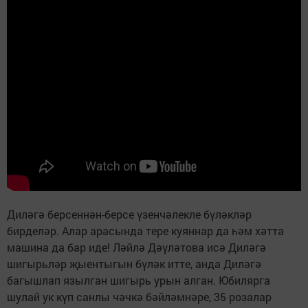
Диләгә берсеннән-берсе үзенчәлекле бүләкләр
бирделәр. Алар арасында тере куяннар да һәм хәтта
машина да бар иде! Ләйлә Дәүләтова исә Диләгә
шигырьләр җыентыгын бүләк итте, анда Диләгә
багышлап язылган шигырь урын алган. Юбилярга
шулай ук күп санлы чәчкә бәйләмнәре, 35 розалар