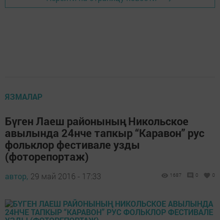
ЯЗМАЛАР
Бүген Лаеш районының Никольское
авылында 24нче тапкыр “Каравон” рус
фольклор фестивале узды
(фоторепортаж)
автор,
29 май 2016 - 17:33
1687
0
0