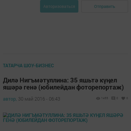
Отправить
Авторизоваться
ТАТАРЧА ШОУ-БИЗНЕС
Дилә Нигъмәтуллина: 35 яшьтә күңел
яшәрә генә (юбилейдан фоторепортаж)
автор,
30 май 2016 - 06:43
1455
0
0