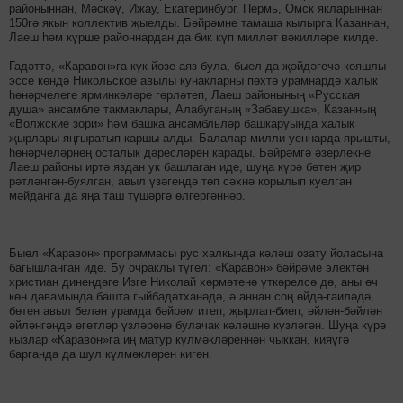
районыннан, Мәскәү, Ижау, Екатеринбург, Пермь, Омск якларыннан
150гә якын коллектив җыелды. Бәйрәмне тамаша кылырга Казаннан,
Лаеш һәм күрше районнардан да бик күп милләт вәкилләре килде.
Гадәттә, «Каравон»га күк йөзе аяз була, быел да җәйдәгечә кояшлы
эссе көндә Никольское авылы кунакларны пөхтә урамнардә халык
һөнәрчелеге ярминкәләре гөрләтеп, Лаеш районының «Русская
душа» ансамбле такмаклары, Алабуганың «Забавушка», Казанның
«Волжские зори» һәм башка ансамбльләр башкаруында халык
җырлары яңгыратып каршы алды. Балалар милли уеннарда ярышты,
һөнәрчеләрнең осталык дәресләрен карады. Бәйрәмгә әзерлекне
Лаеш районы иртә яздан ук башлаган иде, шуңа күрә бөтен җир
рәтләнгән-буялган, авыл үзәгендә төп сәхнә корылып куелган
мәйданга да яңа таш түшәргә өлгергәннәр.
Быел «Каравон» программасы рус халкында кәләш озату йоласына
багышланган иде. Бу очраклы түгел: «Каравон» бәйрәме электән
христиан динендәге Изге Николай хөрмәтенә үткәрелсә дә, аны өч
көн дәвамында башта гыйбадәтханәдә, ә аннан соң өйдә-гаиләдә,
бөтен авыл белән урамда бәйрәм итеп, җырлап-биеп, әйлән-бәйлән
әйләнгәндә егетләр үзләренә булачак кәләшне күзләгән. Шуңа күрә
кызлар «Каравон»га иң матур күлмәкләреннән чыккан, кияүгә
барганда да шул күлмәкләрен кигән.