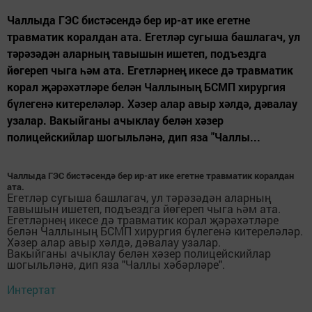
Чаллыда ГЭС бистәсендә бер ир-ат ике егетне
травматик коралдан ата. Егетләр сугыша башлагач, ул
тәрәзәдән аларның тавышын ишетеп, подъездга
йөгереп чыга һәм ата. Егетләрнең икесе дә травматик
корал җәрәхәтләре белән Чаллының БСМП хирургия
бүлегенә китереләләр. Хәзер алар авыр хәлдә, дәвалау
узалар. Вакыйганы ачыклау белән хәзер
полицейскийлар шогыльләнә, дип яза "Чаллы...
Чаллыда ГЭС бистәсендә бер ир-ат ике егетне травматик коралдан
ата.
Егетләр сугыша башлагач, ул тәрәзәдән аларның
тавышын ишетеп, подъездга йөгереп чыга һәм ата.
Егетләрнең икесе дә травматик корал җәрәхәтләре
белән Чаллының БСМП хирургия бүлегенә китереләләр.
Хәзер алар авыр хәлдә, дәвалау узалар.
Вакыйганы ачыклау белән хәзер полицейскийлар
шогыльләнә, дип яза "Чаллы хәбәрләре".
Интертат