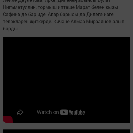
Нигъмәтуллин, тормыш иптәше Марат белән кызы
Сәфинә дә бар иде. Алар барысы да Диләгә изге
теләкләрен җиткерде. Кичәне Алмаз Мирзаянов алып
барды.