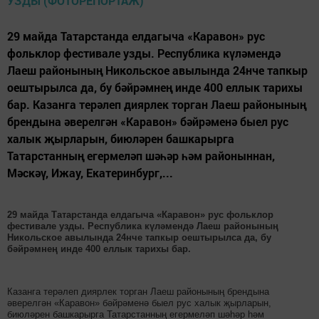
29 майда Татарстанда елдагыча «Каравон» рус
фольклор фестивале узды. Республика күләмендә
Лаеш районының Никольское авылында 24нче тапкыр
оештырылса да, бу бәйрәмнең инде 400 еллык тарихы
бар. Казанга терәлеп диярлек торган Лаеш районының
брендына әверелгән «Каравон» бәйрәменә быел рус
халык җырларын, биюләрен башкарырга
Татарстанның егермеләп шәһәр һәм районыннан,
Мәскәү, Ижау, Екатеринбург,...
29 майда Татарстанда елдагыча «Каравон» рус фольклор
фестивале узды. Республика күләмендә Лаеш районының
Никольское авылында 24нче тапкыр оештырылса да, бу
бәйрәмнең инде 400 еллык тарихы бар.
Казанга терәлеп диярлек торган Лаеш районының брендына
әверелгән «Каравон» бәйрәменә быел рус халык җырларын,
биюләрен башкарырга Татарстанның егермеләп шәһәр һәм