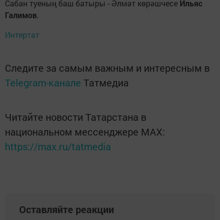
Сабан туеның баш батыры - Әлмәт көрәшчесе
Ильяс
Галимов
.
Интертат
Следите за самым важным и интересным в
Telegram-канале
Татмедиа
Читайте новости Татарстана в
национальном мессенджере MАХ:
https://max.ru/tatmedia
Оставляйте реакции