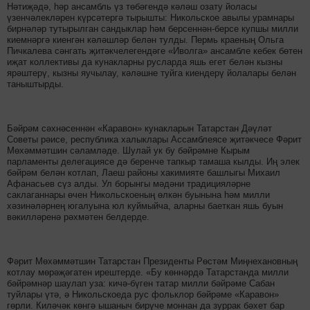
Нәтиҗәдә, һәр ансамбль үз төбәгендә кәләш озату йоласы
үзенчәлекләрен күрсәтергә тырышты: Никольское авылы урамнары
бирнәләр тутырылган сандыклар һәм берсеннән-берсе купшы милли
киемнәргә киенгән кәләшләр белән тулды. Пермь краеның Ольга
Пичкалева сәнгать җитәкчелегендәге «Иволга» ансамбле кебек бөтен
иҗат коллективы да кунакларны русларда яшь егет белән кызны
ярәштерү, кызны яучылау, кәләшне туйга киендерү йолалары белән
таныштырды.
Бәйрәм сәхнәсеннән «Каравон» кунакларын Татарстан Дәүләт
Советы рәисе, республика халыклары Ассамблеясе җитәкчесе Фәрит
Мөхәммәтшин сәламләде. Шулай ук бу бәйрәмне Кырым
парламенты делегациясе дә беренче тапкыр тамаша кылды. Иң элек
бәйрәм белән котлап, Лаеш районы хакимияте башлыгы Михаил
Афанасьев сүз алды. Ул борынгы мәдәни традицияләрне
саклаганнары өчен Никольскоеның өлкән буынына һәм милли
хәзинәләрнең югалуына юл куймыйча, аларны баеткан яшь буын
вәкилләренә рәхмәтен белдерде.
Фәрит Мөхәммәтшин Татарстан Президенты Рөстәм Миңнехановның
котлау мөрәҗәгатен ирештерде. «Бу көннәрдә Татарстанда милли
бәйрәмнәр шаулап уза: кичә-бүген татар милли бәйрәме Сабан
туйлары үтә, ә Никольскоеда рус фольклор бәйрәме «Каравон»
гөрли. Киләчәк көнгә ышаныч бирүче моннан да зуррак бәхет бар