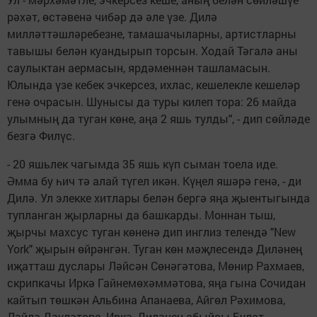
рәхәт, өстәвенә чибәр дә әле үзе. Дилә
милләттәшләребезне, тамашачыларны, артистларны
тавышы белән куандырып торсын. Ходай Тәгалә аны
саулыктан аермасын, ярдәменнән ташламасын.
Юлында үзе кебек эчкерсез, ихлас, кешелекле кешеләр
генә очрасын. Шунысы да туры килеп тора: 26 майда
улымның да туган көне, аңа 2 яшь тулды", - дип сөйләде
безгә Филүс.
- 20 яшьлек чагымда 35 яшь күп сыман тоела иде.
Әмма бу һич тә алай түгел икән. Күңел яшәрә генә, - ди
Дилә. Ул элекке хитлары белән бергә яңа җыентыгында
тупланган җырларны да башкарды. Моннан тыш,
җырчы махсус туган көненә дип инглиз телендә "New
York" җырын өйрәнгән. Туган көн мәҗлесендә Диләнең
иҗатташ дуслары Ләйсән Сөнәгәтова, Мөнир Рахмаев,
скрипкачы Иркә Гайнемөхәммәтова, яңа гына Сочидан
кайтып төшкән Альбина Апанаева, Айгөл Рәхимова,
Ләйлә Дәүләтова, Иркә, Диләнең абыйсы Булат