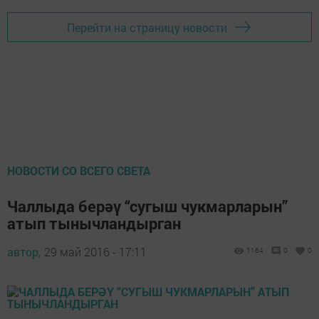
Перейти на страницу новости
НОВОСТИ СО ВСЕГО СВЕТА
Чаллыда берәү “сугыш чукмарларын”
атып тынычландырган
автор,
29 май 2016 - 17:11
1164
0
0