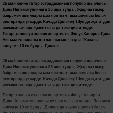
26 май көнне татар эстрадасының популяр җырчысы
Дилә Нигъмәтуллинага 35 яшь тулды. Җырчы гомер
бәйрәмен якыннары һәм яраткан тамашачысы белән
ресторанда үткәрде. Кичәдә Диләнең "Шул да җитә" дип
исемләнгән яңа җыентыгы да тәкъдир ителде.
Татарстанның атказанган артисты Филүс Каһиров Дилә
Нигъмәтуллинаны котлап чыгыш ясады. "Казанга
килүемә 10 ел булды, Диләне...
26 май көнне татар эстрадасының популяр җырчысы
Дилә Нигъмәтуллинага 35 яшь тулды. Җырчы гомер
бәйрәмен якыннары һәм яраткан тамашачысы белән
ресторанда үткәрде. Кичәдә Диләнең "Шул да җитә" дип
исемләнгән яңа җыентыгы да тәкъдир ителде.
Татарстанның атказанган артисты Филүс Каһиров
Дилә Нигъмәтуллинаны котлап чыгыш ясады. "Казанга
килүемә 10 ел булды, Диләне дә якынча шулай беләм.
Ул - мәрхәмәтле, эчкерсез кеше, аның белән сөйләшүе