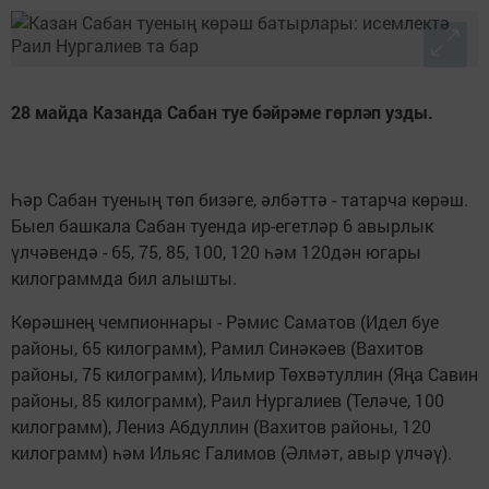
28 майда Казанда Сабан туе бәйрәме гөрләп узды.
Һәр Сабан туеның төп бизәге, әлбәттә - татарча көрәш.
Быел башкала Сабан туенда ир-егетләр 6 авырлык
үлчәвендә - 65, 75, 85, 100, 120 һәм 120дән югары
килограммда бил алышты.
Көрәшнең чемпионнары - Рәмис Саматов (Идел буе
районы, 65 килограмм), Рамил Синәкәев (Вахитов
районы, 75 килограмм), Ильмир Төхвәтуллин (Яңа Савин
районы, 85 килограмм), Раил Нургалиев (Теләче, 100
килограмм), Лениз Абдуллин (Вахитов районы, 120
килограмм) һәм Ильяс Галимов (Әлмәт, авыр үлчәү).