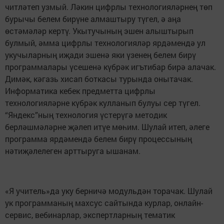
читләтеп узмый. Ләкин цифрлы технологияләрнең төп
бурычы белем бирүне алмаштыру түгел, ә аңа
өстәмәләр кертү. Укытучының эшен алыштырып
булмый, әмма цифрлы технологияләр ярдәмендә ул
укучыларның иҗади эшенә яки үзенең белем бирү
программалары үсешенә күбрәк игътибар бирә алачак.
Димәк, кәгазь хисап боткасы турында онытачак.
Информатика кебек предметта цифрлы
технологияләрне күбрәк кулланып булуы сер түгел.
“Яндекс”ның технология үстерүгә методик
берләшмәләрне җәлеп итүе мөһим. Шулай итеп, әлеге
программа ярдәмендә белем бирү процессының
нәтиҗәлелеген арттыруга ышанам.
«Я учитель»да уку берничә модульдән торачак. Шулай
ук программаның махсус сайтында курлар, онлайн-
сервис, вебинарлар, экспертларның тематик