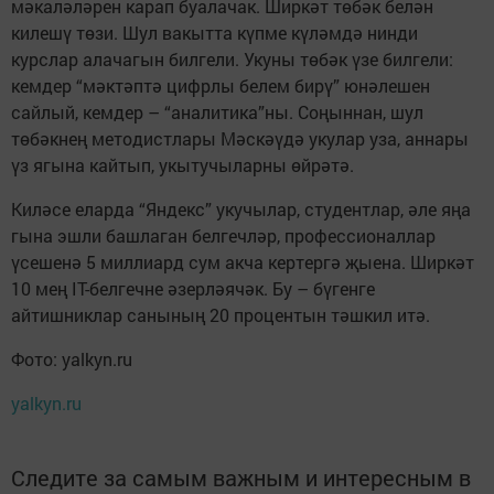
мәкаләләрен карап буалачак. Ширкәт төбәк белән
килешү төзи. Шул вакытта күпме күләмдә нинди
курслар алачагын билгели. Укуны төбәк үзе билгели:
кемдер “мәктәптә цифрлы белем бирү” юнәлешен
сайлый, кемдер – “аналитика”ны. Соңыннан, шул
төбәкнең методистлары Мәскәүдә укулар уза, аннары
үз ягына кайтып, укытучыларны өйрәтә.
Киләсе еларда “Яндекс” укучылар, студентлар, әле яңа
гына эшли башлаган белгечләр, профессионаллар
үсешенә 5 миллиард сум акча кертергә җыена. Ширкәт
10 мең IT-белгечне әзерләячәк. Бу – бүгенге
айтишниклар санының 20 процентын тәшкил итә.
Фото: yalkyn.ru
yalkyn.ru
Следите за самым важным и интересным в