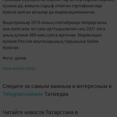
күләме дә, өлешчә сарыф ителгән сертификатлар
буенча калган акчалар да индексацияләнәчәк.
Вице-премьер 2018 елның сентябрендә белдергәнчә,
ана капиталы ел саен арттырылачак һәм 2021 елга
аның күләме 489 мең сумга җитәчәк. Индексация
күләме Россия икътисадының торышына бәйле
булачак.
Фото: архив
tatar-inform.tatar
Следите за самым важным и интересным в
Telegram-канале
Татмедиа
Читайте новости Татарстана в