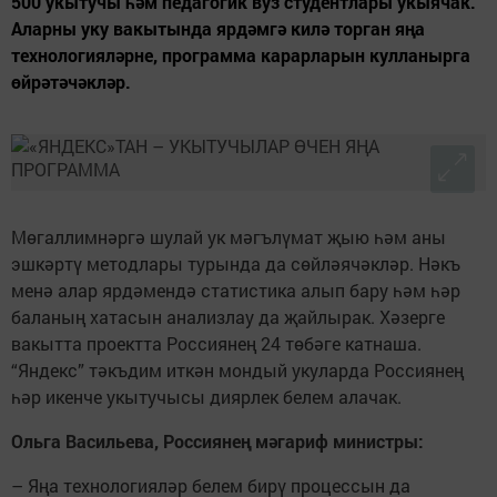
500 укытучы һәм педагогик вуз студентлары укыячак.
Аларны уку вакытында ярдәмгә килә торган яңа
технологияләрне, программа карарларын кулланырга
өйрәтәчәкләр.
Мөгаллимнәргә шулай ук мәгълүмат җыю һәм аны
эшкәртү методлары турында да сөйләячәкләр. Нәкъ
менә алар ярдәмендә статистика алып бару һәм һәр
баланың хатасын анализлау да җайлырак. Хәзерге
вакытта проектта Россиянең 24 төбәге катнаша.
“Яндекс” тәкъдим иткән мондый укуларда Россиянең
һәр икенче укытучысы диярлек белем алачак.
Ол
ьга Васильева, Россияне
ң мәгариф министры:
– Яңа технологияләр белем бирү процессын да