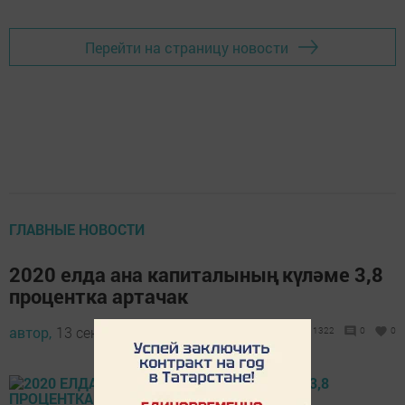
Перейти на страницу новости
ГЛАВНЫЕ НОВОСТИ
2020 елда ана капиталының күләме 3,8
процентка артачак
автор,
13 сентябрь 2019 - 14:24
1322
0
0