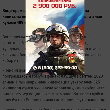
Вице-премьер Татьяна Голикова әйтүенчә, ана
капиталы ел саен арттырылачак һәм 2021 елга аның
күләме 489 мең сумга җитәчәк.
Вице-премьер Татьяна Голикова 2020 елда ана
капиталы 3,8 процентка индексацияләнәчәге,
түләүләүләрнең күләме 466,6 мең сум тәшкил итәчәге
хакында белдерде. Бу хакта «Интерфакс» агентлыгы
хәбәр итә.
«Пенсия фонды бюджетында ана капиталы
программасын гомуми финанслау, шул исәптән, 2020
елның 1 гыйнварыннан индексация үткәрү өчен 325
миллиард сумга якын акча каралган», - дип хәбәр итте
вице-премьер социаль-хезмәт мөнәсәбәтләрен җайга
салу буенча Россия өч яклы комиссиясе утырышында.
Голикова сүзләренчә, бирелә торган сертификатларның