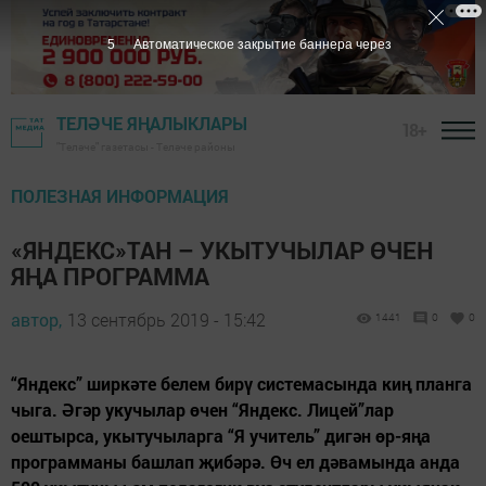
5
Автоматическое закрытие баннера через
ТЕЛӘЧЕ ЯҢАЛЫКЛАРЫ
18+
"Теләче" газетасы - Теләче районы
ПОЛЕЗНАЯ ИНФОРМАЦИЯ
«ЯНДЕКС»ТАН – УКЫТУЧЫЛАР ӨЧЕН
ЯҢА ПРОГРАММА
автор,
13 сентябрь 2019 - 15:42
1441
0
0
“Яндекс” ширкәте белем бирү системасында киң планга
чыга. Әгәр укучылар өчен “Яндекс. Лицей”лар
оештырса, укытучыларга “Я учитель” дигән өр-яңа
программаны башлап җибәрә. Өч ел дәвамында анда