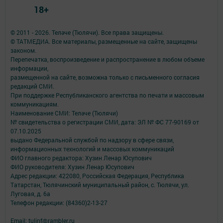
18+
© 2011 - 2026. Теләче (Тюлячи). Все права защищены.
© ТАТМЕДИА. Все материалы, размещенные на сайте, защищены
законом.
Перепечатка, воспроизведение и распространение в любом объеме
информации,
размещенной на сайте, возможна только с письменного согласия
редакций СМИ.
При поддержке Республиканского агентства по печати и массовым
коммуникациям.
Наименование СМИ: Теләче (Тюлячи)
№ свидетельства о регистрации СМИ, дата: ЭЛ № ФС 77-90169 от
07.10.2025
выдано Федеральной службой по надзору в сфере связи,
информационных технологий и массовых коммуникаций
ФИО главного редактора: Хузин Ленар Юсупович
ФИО руководителя: Хузин Ленар Юсупович
Адрес редакции: 422080, Российская Федерация, Республика
Татарстан, Тюлячинский муниципальный район, с. Тюлячи, ул.
Луговая, д. 6а
Телефон редакции: (84360)2-⁠13-⁠27
Email: tulinf@rambler.ru