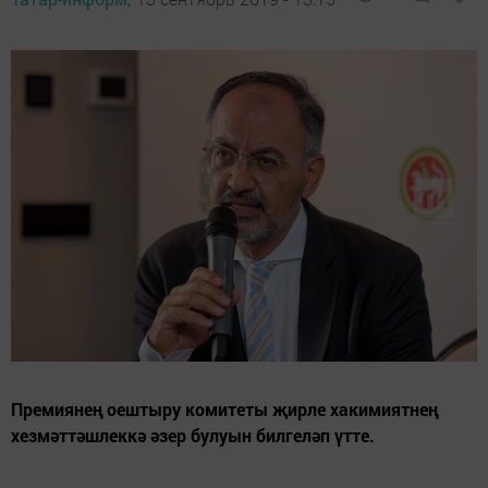
Премиянең оештыру комитеты җирле хакимиятнең
хезмәттәшлеккә әзер булуын билгеләп үтте.