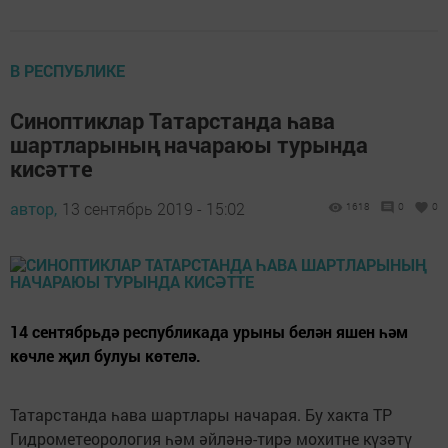
В РЕСПУБЛИКЕ
Синоптиклар Татарстанда һава
шартларының начараюы турында
кисәтте
автор,
13 сентябрь 2019 - 15:02
1618
0
0
14 сентябрьдә республикада урыны белән яшен һәм
көчле җил булуы көтелә.
Татарстанда һава шартлары начарая. Бу хакта ТР
Гидрометеорология һәм әйләнә-тирә мохитне күзәтү