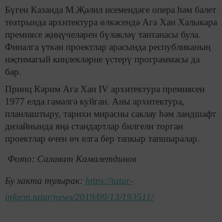
Бүген Казанда М.Җәлил исемендәге опера һәм балет
театрында архитектура өлкәсендә Ага Хан Халыкара
премиясе җиңүчеләрен бүләкләү тантанасы була.
Финалга үткән проектлар арасында республиканың
иҗтимагый киңлекләрне үстерү программасы да
бар.
Принц Кәрим Ага Хан IV архитектура премиясен
1977 елда гамәлгә куйган. Аны архитектура,
планлаштыру, тарихи мирасны саклау һәм ландшафт
дизайнында яңа стандартлар билгели торган
проектлар өчен өч елга бер тапкыр тапшыралар.
Фото: Салават Камалетдинов
Бу хакта тулырак:
https://tatar-
inform.tatar/news/2019/09/13/193511/