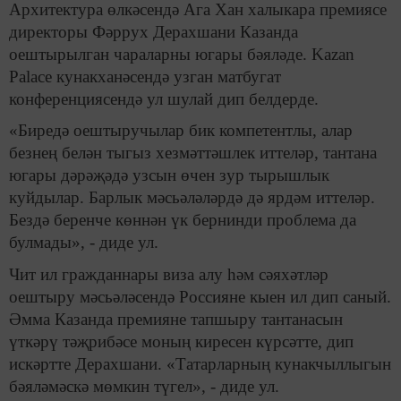
Архитектура өлкәсендә Ага Хан халыкара премиясе
директоры Фәррух Дерахшани Казанда
оештырылган чараларны югары бәяләде. Kazan
Palacе кунакханәсендә узган матбугат
конференциясендә ул шулай дип белдерде.
«Биредә оештыручылар бик компетентлы, алар
безнең белән тыгыз хезмәттәшлек иттеләр, тантана
югары дәрәҗәдә узсын өчен зур тырышлык
куйдылар. Барлык мәсьәләләрдә дә ярдәм иттеләр.
Бездә беренче көннән үк бернинди проблема да
булмады», - диде ул.
Чит ил гражданнары виза алу һәм сәяхәтләр
оештыру мәсьәләсендә Россияне кыен ил дип саный.
Әмма Казанда премияне тапшыру тантанасын
үткәрү тәҗрибәсе моның киресен күрсәтте, дип
искәртте Дерахшани. «Татарларның кунакчыллыгын
бәяләмәскә мөмкин түгел», - диде ул.