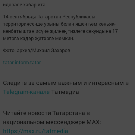
идарәсе хәбәр итә.
14 сентябрьдә Татарстан Республикасы
территориясендә урыны белән яшен һәм көньяк-
көнбатыштан исүче җилнең тизлеге секундына 17
метрга кадәр җитәргә мөмкин.
Фото: архив/Михаил Захаров
tatar-inform.tatar
Следите за самым важным и интересным в
Telegram-канале
Татмедиа
Читайте новости Татарстана в
национальном мессенджере MАХ:
https://max.ru/tatmedia