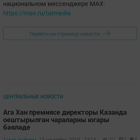
национальном мессенджере MАХ:
https://max.ru/tatmedia
Перейти на страницу новости
ЦЕНТРАЛЬНЫЕ НОВОСТИ
Ага Хан премиясе директоры Казанда
оештырылган чараларны югары
бәяләде
Татар-информ,
13 сентябрь 2019 - 13:15
1711
0
0