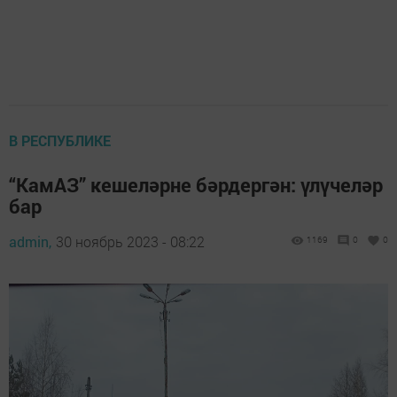
В РЕСПУБЛИКЕ
“КамАЗ” кешеләрне бәрдергән: үлүчеләр
бар
admin,
30 ноябрь 2023 - 08:22
1169
0
0