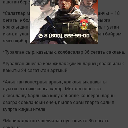
ашаган берен суыткычка куя баруың яхшы.
*Салатлар майонез яисә май белән болгатканчы – 18
сәгать, ә болгатканнан соң 12 сәгать кулланырга
яраклы дип санала. Шуңа күрә артыграк вакыт узган
икән, агулану куркынычы яный, ризык жәлләп бәйрәм
ямен җибәрә күрмәгез.
*Туралган сыр, казылык, колбасалар 36 сәгать саклана.
*Туралган яшелчә һәм җиләк-җимешләрнең яраклылык
вакыты 24 сәгатьтән артмый.
*Ачылган консервыларның яраклылык вакыты
суыткычта ике көнгә кадәр. Металл савытта
окисьлашу барлыкка килү сәбәпле, консервыларны
озаграк саклансын өчен, пыяла савытларга салып
куярга киңәш ителә.
*Маринадлаган яшелчәләр суыткычта 36 сәгать
саклана.