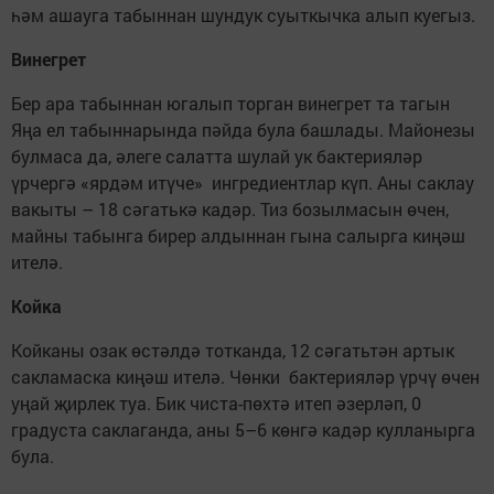
һәм ашауга табыннан шундук суыткычка алып куегыз.
Винегрет
Бер ара табыннан югалып торган винегрет та тагын
Яңа ел табыннарында пәйда була башлады. Майонезы
булмаса да, әлеге салатта шулай ук бактерияләр
үрчергә «ярдәм итүче» ингредиентлар күп. Аны саклау
вакыты – 18 сәгатькә кадәр. Тиз бозылмасын өчен,
майны табынга бирер алдыннан гына салырга киңәш
ителә.
Койка
Койканы озак өстәлдә тотканда, 12 сәгатьтән артык
сакламаска киңәш ителә. Чөнки бактерияләр үрчү өчен
уңай җирлек туа. Бик чиста-пөхтә итеп әзерләп, 0
градуста саклаганда, аны 5–6 көнгә кадәр кулланырга
була.