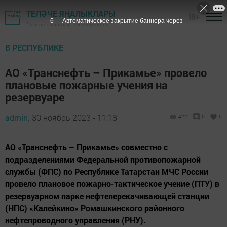
ТЕЛӘЧЕ ЯҢАЛЫКЛАРЫ
18+
5
Автоматическое закрытие баннера через
"Теләче" газетасы - Теләче районы
В РЕСПУБЛИКЕ
АО «Транснефть – Прикамье» провело
плановые пожарные учения на
резервуаре
admin,
30 ноябрь 2023 - 11:18
422
0
0
АО «Транснефть – Прикамье» совместно с
подразделениями Федеральной противопожарной
службы (ФПС) по Республике Татарстан МЧС России
провело плановое пожарно-тактическое учение (ПТУ) в
резервуарном парке нефтеперекачивающей станции
(НПС) «Калейкино» Ромашкинского районного
нефтепроводного управления (РНУ).