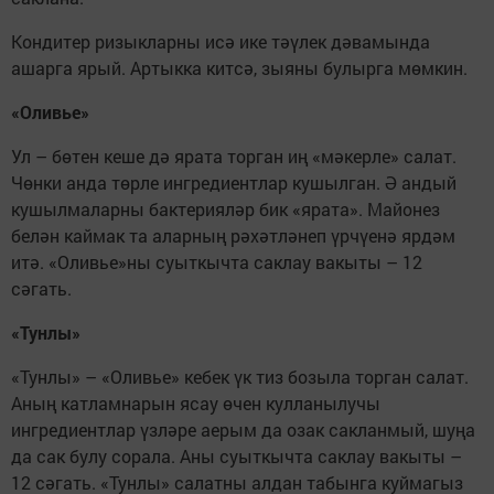
Кондитер ризыкларны исә ике тәүлек дәвамында
ашарга ярый. Артыкка китсә, зыяны булырга мөмкин.
«Оливье»
Ул – бөтен кеше дә ярата торган иң «мәкерле» салат.
Чөнки анда төрле ингредиентлар кушылган. Ә андый
кушылмаларны бактерияләр бик «ярата». Майонез
белән каймак та аларның рәхәтләнеп үрчүенә ярдәм
итә. «Оливье»ны суыткычта саклау вакыты – 12
сәгать.
«Тунлы»
«Тунлы» – «Оливье» кебек үк тиз бозыла торган салат.
Аның катламнарын ясау өчен кулланылучы
ингредиентлар үзләре аерым да озак сакланмый, шуңа
да сак булу сорала. Аны суыткычта саклау вакыты –
12 сәгать. «Тунлы» салатны алдан табынга куймагыз