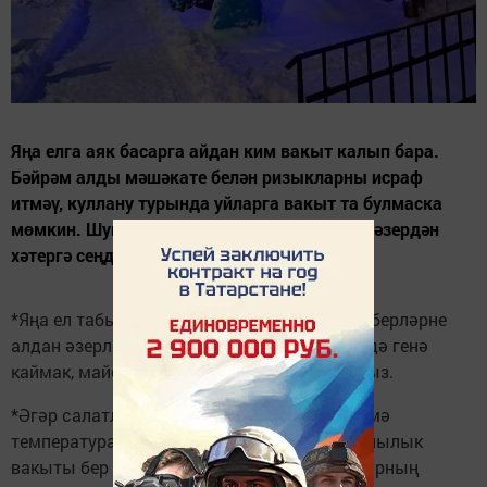
Яңа елга аяк басарга айдан ким вакыт калып бара.
Бәйрәм алды мәшәкате белән ризыкларны исраф
итмәү, куллану турында уйларга вакыт та булмаска
мөмкин. Шуңа күрә түбәндәге киңәшләрне хәзердән
хәтергә сеңдереп эш итү файдага булыр.
*Яңа ел табынына бирәсе салатка дигән әйберләрне
алдан әзерләсәгез дә, аны табынга биргәндә генә
каймак, майонез яисә май белән болгатыгыз.
*Әгәр салатлар табынга куйганнан соң бүлмә
температурасында торган икән, аның яраклылык
вакыты бер тәүлек кенә. Шуңа күрә салатларның