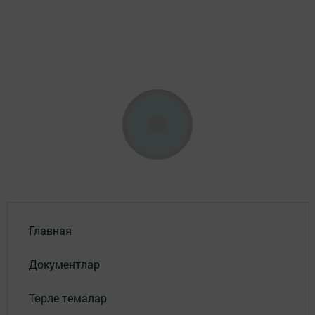
Главная
Документлар
Төрле темалар