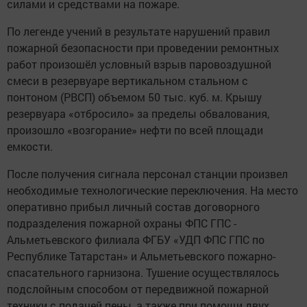
силами и средствами на пожаре.
По легенде учений в результате нарушений правил
пожарной безопасности при проведении ремонтных
работ произошёл условный взрыв паровоздушной
смеси в резервуаре вертикальном стальном с
понтоном (РВСП) объемом 50 тыс. куб. м. Крышу
резервуара «отбросило» за пределы обвалования,
произошло «возгорание» нефти по всей площади
емкости.
После получения сигнала персонал станции произвел
необходимые технологические переключения. На место
оперативно прибыл личный состав договорного
подразделения пожарной охраны ФПС ГПС -
Альметьевского филиала ФГБУ «УДП ФПС ГПС по
Республике Татарстан» и Альметьевского пожарно-
спасательного гарнизона. Тушение осуществлялось
подслойным способом от передвижной пожарной
техники с подачей пены, а также при помощи двух