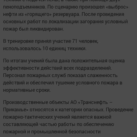
пеноподъемников. По сценарию произошел «выброс»
нефти из «горящего» резервуара. После проведения
основных работ по локализации загорания условный
пожар был ликвидирован.
В тренировке принял участие 71 человек,
использовалось 10 единиц техники.
По итогам учений была дана положительная оценка
эффективности действий всех подразделений.
Персонал пожарных служб показал слаженность
действий и обеспечил тушение условного пожара в
нормативные сроки.
Производственные объекты АО «Транснефть –
Прикамье» относятся к категории опасных. Проведение
пожарно-тактических учений является важной
составляющей частью работы по обеспечению
пожарной и промышленной безопасности