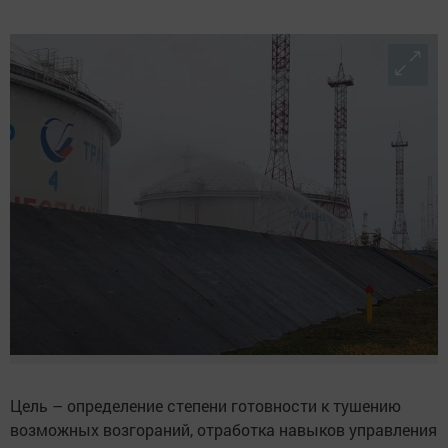
Цель – определение степени готовности к тушению
возможных возгораний, отработка навыков управления