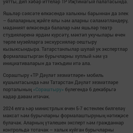
уятты, дип хәбәр иттеләр ТР Иҗтимагый палатасында.
Яшьләр сәясәте өлкәсендә халыкны барыннан да элек
– балаларның җәйге ялы һәм аларны сәламәтләндерү,
мәдәният өлкәсендә балалар һәм яшьләр театр
студияләренә ярдәм күрсәтү, мәктәп укучылары өчен
төрле музейларга экскурсияләр оештыру
кызыксындыра. Татарстанлылар шулай ук экспертлар
формалаштырган бурычларны хуплый һәм үз
инициативаларын да тәкъдим итә ала.
Сораштыру «ТР Дәүләт хезмәтләре» мобиль
кушымтасында һәм Татарстан Дәүләт хезмәтләре
порталының
«Сораштыру»
бүлегендә 6 декабрьгә
кадәр дәвам итәчәк.
2024 елга һәр министрлык өчен 5-7 өстенлек билгеләү
максат һәм бурычларны формалаштыруның нәтиҗәсе
булачак. Аларның үтәлешен эксперт һәм гражданнар
контрольдә тотачак – халык куйган бурычларны