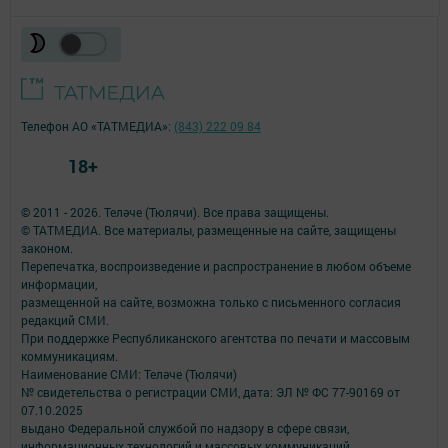
Телефон АО «ТАТМЕДИА»:
(843) 222 09 84
18+
© 2011 - 2026. Теләче (Тюлячи). Все права защищены.
© ТАТМЕДИА. Все материалы, размещенные на сайте, защищены
законом.
Перепечатка, воспроизведение и распространение в любом объеме
информации,
размещенной на сайте, возможна только с письменного согласия
редакций СМИ.
При поддержке Республиканского агентства по печати и массовым
коммуникациям.
Наименование СМИ: Теләче (Тюлячи)
№ свидетельства о регистрации СМИ, дата: ЭЛ № ФС 77-90169 от
07.10.2025
выдано Федеральной службой по надзору в сфере связи,
информационных технологий и массовых коммуникаций