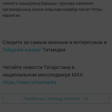
гамәлгә ашыруның барышы турында хакимият
органнарының халык алдында мәҗбүр хисап тотуы
каралган.
Следите за самым важным и интересным в
Telegram-канале
Татмедиа
Читайте новости Татарстана в
национальном мессенджере MАХ:
https://max.ru/tatmedia
Перейти на страницу новости