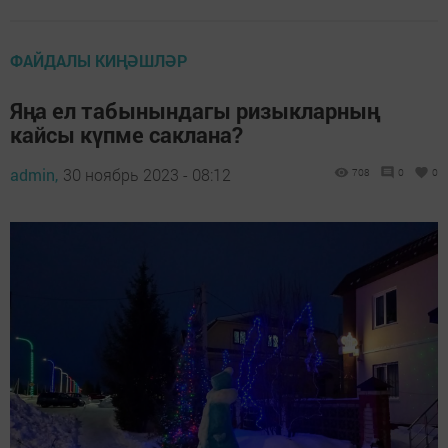
ФАЙДАЛЫ КИҢӘШЛӘР
Яңа ел табынындагы ризыкларның
кайсы күпме саклана?
admin,
30 ноябрь 2023 - 08:12
708
0
0