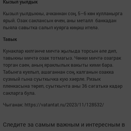
Кызыл уылдык
Кызыл уылдыкны, ачканнан соң, 5–6 көн кулланырга
ярый. Озак саклансын өчен, аны металл банкадан
пыяла савытка салып куярга киңәш ителә.
Тавык
Кунаклар килгәнче мичтә җылыда торсын әле дип,
тавыкны мичтә озак тотмагыз. Чөнки мичтә озаграк
торган саен, аның яраклылык вакыты кими бара.
Табынга куелып, ашаганнан соң, калганын озакка
сузмый гына суыткычка кую хәерле. Ризык
пленкасына төреп, суыткычта аны 36 сәгатькә кадәр
сакларга була.
Чыганак: https://vatantat.ru/2023/11/128532/
Следите за самым важным и интересным в