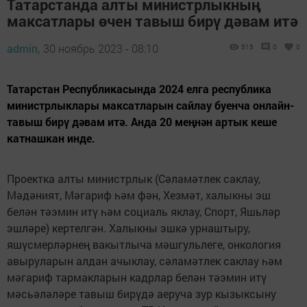
Татарстанда алты министрлыкның
максатлары өчен тавыш бирү дәвам итә
admin,
30 ноябрь 2023 - 08:10
515
0
0
Татарстан Республикасында 2024 елга республика
министрлыклары максатларын сайлау буенча онлайн-
тавыш бирү дәвам итә. Анда 20 меңнән артык кеше
катнашкан инде.
Проектка алты министрлык (Сәламәтлек саклау,
Мәдәният, Мәгариф һәм фән, Хезмәт, халыкны эш
белән тәэмин итү һәм социаль яклау, Спорт, Яшьләр
эшләре) кертелгән. Халыкны эшкә урнаштыру,
яшүсмерләрнең вакытлыча мәшгульлеге, онкология
авыруларын алдан ачыклау, сәламәтлек саклау һәм
мәгариф тармакларын кадрлар белән тәэмин итү
мәсьәләләре тавыш бирүдә аеруча зур кызыксыну