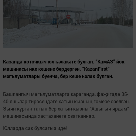
Казанда коточкыч юл һәлакәте булган: “КамАЗ” йөк
машинасы ике кешене бәрдергән. “KazanFirst”
мәгълүматлары буенча, бер кеше һәлак булган.
Башлангыч мәгълүматларга караганда, фаҗигадә 35-
40 яшьләр тирәсендәге хатын-кызның гомере өзелгән.
Зыян күргән тагын бер хатын-кызны “Ашыгыч ярдәм”
машинасында хастаханәгә озатканнар.
Юлларда сак булсагыз иде!