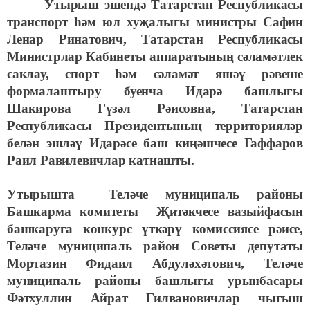
Утырыш эшендә Татарстан Республикасы
транспорт һәм юл хуҗалыгы министры Сафин
Ленар Ринатович, Татарстан Республикасы
Министрлар Кабинеты аппаратының сәламәтлек
саклау, спорт һәм сәламәт яшәү рәвеше
формалаштыру буенча Идарә башлыгы
Шакирова Гүзәл Рәисовна, Татарстан
Республикасы Президентының территорияләр
белән эшләү Идарәсе баш киңәшчесе Гаффаров
Раил Равилевичлар катнашты.
Утырышта Теләче муниципаль районы
Башкарма комитеты Җитәкчесе вазыйфасын
башкаруга конкурс үткәрү комиссиясе рәисе,
Теләче муниципаль район Советы депутаты
Мортазин Фидаил Абдуләхәтович, Теләче
муниципаль районы башлыгы урынбасары
Фәтхуллин Айрат Гилвановичлар чыгыш