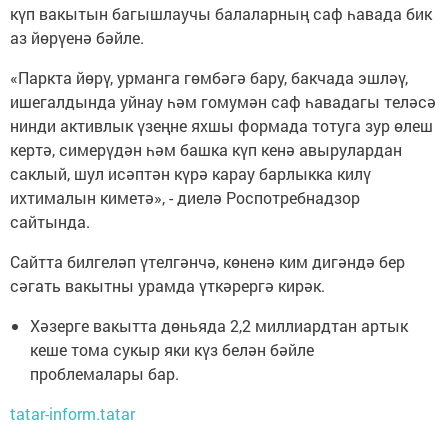
күп вакытын багышлаучы балаларның саф һавада бик
аз йөрүенә бәйле.
«Паркта йөрү, урманга гөмбәгә бару, бакчада эшләү,
ишегалдында уйнау һәм гомумән саф һавадагы теләсә
нинди активлык үзеңне яхшы формада тотуга зур өлеш
кертә, симерүдән һәм башка күп кенә авырулардан
саклый, шул исәптән күрә карау барлыкка килү
ихтималын киметә», - диелә Роспотребнадзор
сайтында.
Сайтта билгеләп үтелгәнчә, көненә ким дигәндә бер
сәгать вакытны урамда үткәрергә кирәк.
Хәзерге вакытта дөньяда 2,2 миллиардтан артык
кеше тома сукыр яки күз белән бәйле
проблемалары бар.
tatar-inform.tatar