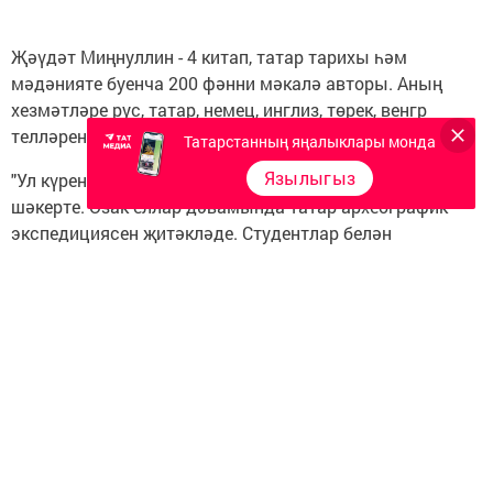
Җәүдәт Миңнуллин - 4 китап, татар тарихы һәм
мәдәнияте буенча 200 фәнни мәкалә авторы. Аның
хезмәтләре рус, татар, немец, инглиз, төрек, венгр
телләрендә басылган.
Татарстанның яңалыклары монда
Язылыгыз
"Ул күренекле галим, Миркасыйм Госмановның
шәкерте. Озак еллар дәвамында татар археографик
экспедициясен җитәкләде. Студентлар белән
авылларга йөреп, кулъязмаларын саклап калыр өчен
тырышты. Безнең татар китаплары тарихын, хәйрия
җәмгыятьләрен тарихын өйрәнгән кеше. Татар
мәгарифен үстерүгә зур өлеш керткән кеше", - диде
Әскәр Гатин.
Фото: Ильнар Тухбатов/архив
tatar-inform.tatar