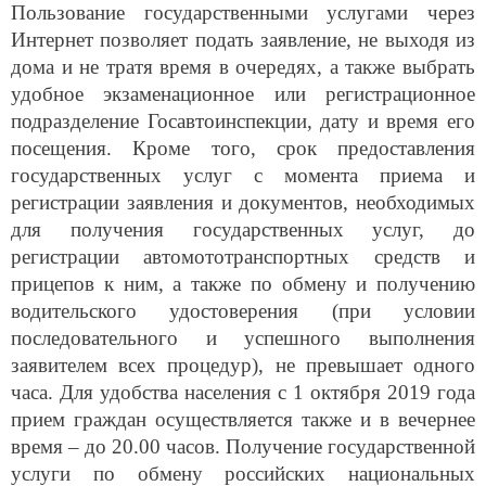
Пользование государственными услугами через
Интернет позволяет подать заявление, не выходя из
дома и не тратя время в очередях, а также выбрать
удобное экзаменационное или регистрационное
подразделение Госавтоинспекции, дату и время его
посещения. Кроме того, срок предоставления
государственных услуг с момента приема и
регистрации заявления и документов, необходимых
для получения государственных услуг, до
регистрации автомототранспортных средств и
прицепов к ним, а также по обмену и получению
водительского удостоверения (при условии
последовательного и успешного выполнения
заявителем всех процедур), не превышает одного
часа. Для удобства населения с 1 октября 2019 года
прием граждан осуществляется также и в вечернее
время – до 20.00 часов. Получение государственной
услуги по обмену российских национальных