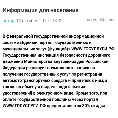
Информация для населения
автор,
10 октябрь 2019 - 13:32
1192
0
0
В федеральной государственной информационной
системе «Единый портал государственных и
муниципальных услуг (функций)» WWW.ГОСУСЛУГИ.РФ
Государственная инспекция безопасности дорожного
движения Министерства внутренних дел Российской
Федерации реализует возможность записи на
получение государственных услуг по регистрации
автомототранспортных средств и прицепов к ним, а
также по обмену и выдаче водительских
удостоверений в электронном виде. Кроме того, при
оплате государственной пошлины через портал
WWW.ГОСУСЛУГИ.РФ предоставляется 30% скидка.