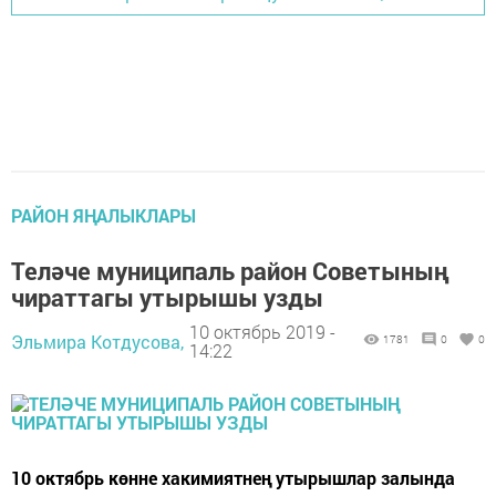
РАЙОН ЯҢАЛЫКЛАРЫ
Теләче муниципаль район Советының
чираттагы утырышы узды
10 октябрь 2019 -
Эльмира Котдусова,
1781
0
0
14:22
10 октябрь көнне хакимиятнең утырышлар залында