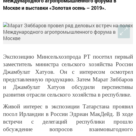
Международного агропромышленного форума в
Москве и выставки «Золотая осень – 2019».
Экспозицию Минсельхозпрода РТ посетил первый
заместитель министра сельского хозяйства России
Джамбулат Хатуов. Он с интересом осмотрел
представленную продукцию. Затем Марат Зяббаров
и Джамбулат Хатуов обсудили перспективы
развития отрасли сельского хозяйства в республике.
Живой интерес в экспозиции Татарстана проявил
посол Ирландии в России Эдриан МакДейд. В ходе
встречи с делегаций республики прошло
обсуждение вопросов взаимовыгодного