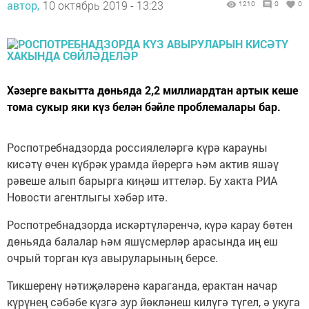
автор,
10 октябрь 2019 - 13:23
1210
0
0
Хәзерге вакытта дөньяда 2,2 миллиардтан артык кеше
тома сукыр яки күз белән бәйле проблемалары бар.
Роспотребнадзорда россиялеләргә күрә карауны
кисәтү өчен күбрәк урамда йөрергә һәм актив яшәү
рәвеше алып барырга киңәш иттеләр. Бу хакта РИА
Новости агентлыгы хәбәр итә.
Роспотребнадзорда искәртүләренчә, күрә карау бөтен
дөньяда балалар һәм яшүсмерләр арасында иң еш
очрый торган күз авыруларының берсе.
Тикшеренү нәтиҗәләренә караганда, ерактан начар
күрүнең сәбәбе күзгә зур йөкләнеш килүгә түгел, ә укуга