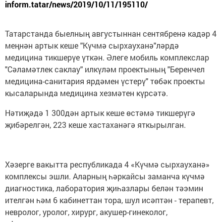
inform.tatar/news/2019/10/11/195110/
Татарстанда быелның августыннан сентябренә кадәр 4
меңнән артык кеше "Күчмә сырхауханә"ләрдә
медицина тикшерүе үткән. Әлеге мобиль комплекслар
"Сәламәтлек саклау" илкүләм проектының "Беренчел
медицина-санитария ярдәмен үстерү" төбәк проекты
кысаларында медицина хезмәтен күрсәтә.
Нәтиҗәдә 1 300дән артык кеше өстәмә тикшерүгә
җибәрелгән, 223 кеше хастаханәгә яткырылган.
Хәзерге вакытта республикада 4 «Күчмә сырхауханә»
комплексы эшли. Аларның һәркайсы заманча күчмә
диагностика, лаборатория җиһазлары белән тәэмин
ителгән һәм 6 кабинеттан тора, шул исәптән - терапевт,
невролог, уролог, хирург, акушер-гинеколог,