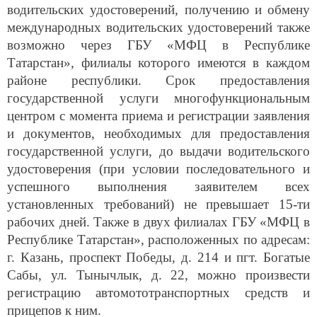
водительских удостоверений, получению и обмену
международных водительских удостоверений также
возможно через ГБУ «МФЦ в Республике
Татарстан», филиалы которого имеются в каждом
районе республики. Срок предоставления
государственной услуги многофункциональным
центром с момента приема и регистрации заявления
и документов, необходимых для предоставления
государственной услуги, до выдачи водительского
удостоверения (при условии последовательного и
успешного выполнения заявителем всех
установленных требований) не превышает 15-ти
рабочих дней. Также в двух филиалах ГБУ «МФЦ в
Республике Татарстан», расположенных по адресам:
г. Казань, проспект Победы, д. 214 и пгт. Богатые
Сабы, ул. Тынычлык, д. 22, можно произвести
регистрацию автомототранспортных средств и
прицепов к ним.