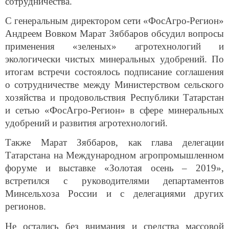
сотрудничества.
С генеральным директором сети «ФосАгро-Регион»
Андреем Вовком Марат Зяббаров обсудил вопросы
применения «зеленых» агротехнологий и
экологически чистых минеральных удобрений. По
итогам встречи состоялось подписание соглашения
о сотрудничестве между Министерством сельского
хозяйства и продовольствия Республики Татарстан
и сетью «ФосАгро-Регион» в сфере минеральных
удобрений и развития агротехнологий.
Также Марат Зяббаров, как глава делегации
Татарстана на Международном агропромышленном
форуме и выставке «Золотая осень – 2019»,
встретился с руководителями департаментов
Минсельхоза России и с делегациями других
регионов.
Не остались без внимания и средства массовой