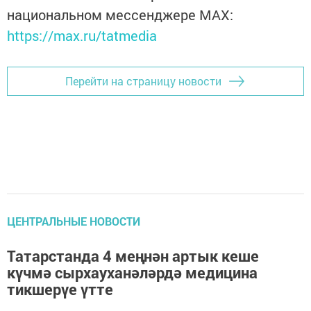
национальном мессенджере MАХ:
https://max.ru/tatmedia
Перейти на страницу новости
ЦЕНТРАЛЬНЫЕ НОВОСТИ
Татарстанда 4 меңнән артык кеше
күчмә сырхауханәләрдә медицина
тикшерүе үтте