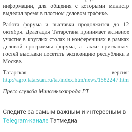
информации, для общения с которыми министр
выделил время в плотном деловом графике.
Работа форума и выставки продолжится до 12
октября. Делегация Татарстана принимает активное
участие в круглых столах и конференциях в рамках
деловой программы форума, а также приглашает
гостей выставки посетить экспозицию республики в
Москве.
Татарская версия:
http://agro.tatarstan.ru/tat/index.htm/news/1582247.htm
Пресс-служба Минсельхозпрода РТ
Следите за самым важным и интересным в
Telegram-канале
Татмедиа