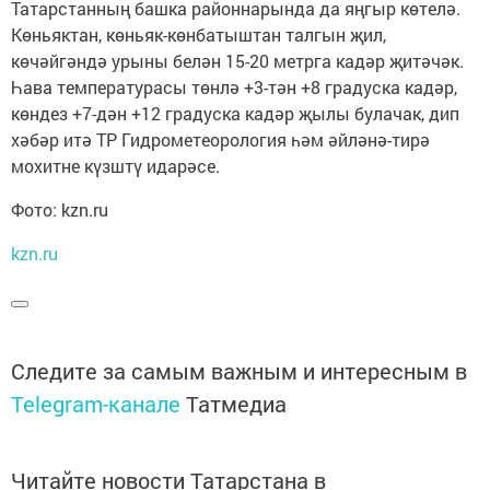
Татарстанның башка районнарында да яңгыр көтелә.
Көньяктан, көньяк-көнбатыштан талгын җил,
көчәйгәндә урыны белән 15-20 метрга кадәр җитәчәк.
Һава температурасы төнлә +3-тән +8 градуска кадәр,
көндез +7-дән +12 градуска кадәр җылы булачак, дип
хәбәр итә ТР Гидрометеорология һәм әйләнә-тирә
мохитне күзштү идарәсе.
Фото: kzn.ru
kzn.ru
Следите за самым важным и интересным в
Telegram-канале
Татмедиа
Читайте новости Татарстана в