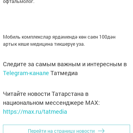
офтальмолог.
Мобиль комплекслар ярдәмендә көн саен 100дән
артык кеше медицина тикшерүе уза.
Следите за самым важным и интересным в
Telegram-канале
Татмедиа
Читайте новости Татарстана в
национальном мессенджере MАХ:
https://max.ru/tatmedia
Перейти на страницу новости