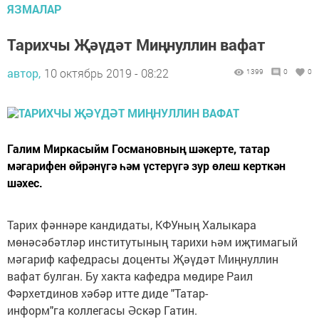
ЯЗМАЛАР
Тарихчы Җәүдәт Миңнуллин вафат
автор,
10 октябрь 2019 - 08:22
1399
0
0
Галим Миркасыйм Госмановның шәкерте, татар
мәгарифен өйрәнүгә һәм үстерүгә зур өлеш керткән
шәхес.
Тарих фәннәре кандидаты, КФУның Халыкара
мөнәсәбәтләр институтының тарихи һәм иҗтимагый
мәгариф кафедрасы доценты Җәүдәт Миңнуллин
вафат булган. Бу хакта кафедра мөдире Раил
Фәрхетдинов хәбәр итте диде "Татар-
информ"га коллегасы Әскәр Гатин.