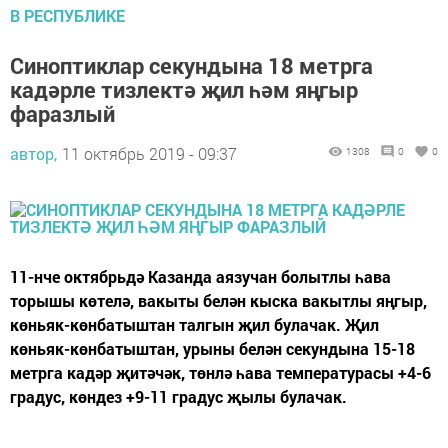
В РЕСПУБЛИКЕ
Синоптиклар секундына 18 метрга
кадәрле тизлектә җил һәм яңгыр
фаразлый
автор,
11 октябрь 2019 - 09:37
1308
0
0
11-нче октябрьдә Казанда аязучан болытлы һава
торышы көтелә, вакыты белән кыска вакытлы яңгыр,
көньяк-көнбатыштан талгын җил булачак. Җил
көньяк-көнбатыштан, урыны белән секундына 15-18
метрга кадәр җитәчәк, төнлә һава температурасы +4-6
градус, көндез +9-11 градус җылы булачак.