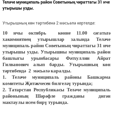
Теләче муниципаль район Советының чираттагы 31 нче
утырышы узды.
Утырышның көн тәртибенә 2 мәсьәлә кертелде:
10 нчы октябрь көнне 11.00 сәгатьтә
хакимиятнең утырышлар залында Теләче
муниципаль район Советының чираттагы 31 нче
утырышы узды. Утырышны муниципаль район
башлыгы урынбасары Фәтхуллин Айрат
Гилванович алып барды. Утырышның көн
тәртибендә 2 мәсьәлә каралды.
1. Теләче муниципаль районы Башкарма
комитеты Җитәкчесен билгеләү турында;
2. Татарстан Республикасы Теләче муниципаль
районының Шәрәфле гражданы дигән
мактаулы исем бирү турында.