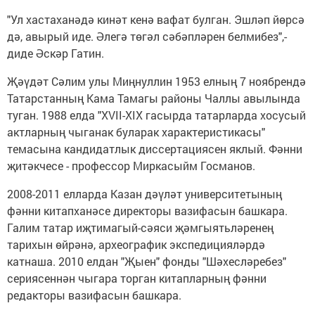
"Ул хастаханәдә кинәт кенә вафат булган. Эшләп йөрсә
дә, авырый иде. Әлегә төгәл сәбәпләрен белмибез",-
диде Әскәр Гатин.
Җәүдәт Сәлим улы Миңнуллин 1953 елның 7 ноябрендә
Татарстанның Кама Тамагы районы Чаллы авылында
туган. 1988 елда "XVII-XIX гасырда татарларда хосусый
актларның чыганак буларак характеристикасы"
темасына кандидатлык диссертациясен яклый. Фәнни
җитәкчесе - профессор Миркасыйм Госманов.
2008-2011 елларда Казан дәүләт университетының
фәнни китапханәсе директоры вазифасын башкара.
Галим татар иҗтимагый-сәяси җәмгыятьләренең
тарихын өйрәнә, археографик экспедицияләрдә
катнаша. 2010 елдан "Җыен" фонды "Шәхесләребез"
сериясеннән чыгара торган китапларның фәнни
редакторы вазифасын башкара.