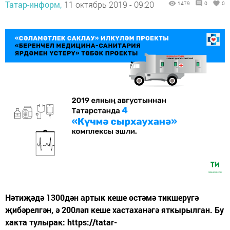
Татар-информ,
11 октябрь 2019 - 09:20
1479
0
0
Нәтиҗәдә 1300дән артык кеше өстәмә тикшерүгә
җибәрелгән, ә 200ләп кеше хастаханәгә яткырылган. Бу
хакта тулырак: https://tatar-