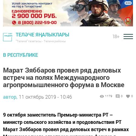
ТЕЛӘЧЕ ЯҢАЛЫКЛАРЫ
18+
"Теләче" газетасы - Теләче районы
В РЕСПУБЛИКЕ
Марат Зяббаров провел ряд деловых
встреч на полях Международного
агропромышленного форума в Москве
автор,
11 октябрь 2019 - 10:46
1179
0
0
9 октября заместитель Премьер-министра РТ –
министр сельского хозяйства и продовольствия РТ
Марат Зяббаров провел ряд деловых встреч в рамках