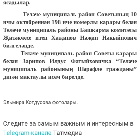
ясадылар.
Теләче муниципаль район Советының 10
нчы октябреннән 198 нче номерлы карары белән
Теләче муниципаль районы Башкарма комитеты
Җитәкчесе итеп Хаҗипов Нәҗип Нәкыйпович
билгеләнде.
Теләче муниципаль район Советы карары
белән Зарипов Илдус Фатыйховичка “Теләче
муниципаль районының Шәрәфле гражданы”
дигән мактаулы исем бирелде.
Эльмира Котдусова фотолары.
Следите за самым важным и интересным в
Telegram-канале
Татмедиа