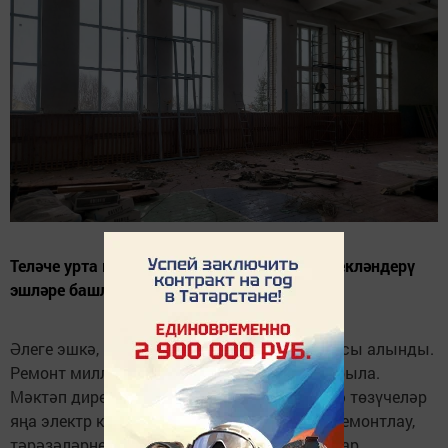
Теләче урта мәктәбенең спорт залында төзекләндерү
эшләре башланып китте.
Әлеге эшкә, конкурста отып, "Колос" оешмасы алынды.
Ремонт милли проект кысаларында башкарыла.
Мәктәп директоры Айнур Хафизов әйтүенчә төзүчеләр
яңа электр кабельләр сузган, стеналарны ремонтлау,
тәрәзәләрне алыштыру эшләрен башкаралар.