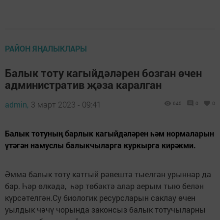
РАЙОН ЯҢАЛЫКЛАРЫ
Балык тоту кагыйдәләрен бозган өчен
административ җәза каралган
admin,
3 март 2023 - 09:41
645
0
0
Балык тотуның барлык кагыйдәләрен һәм нормаларын
үтәгән намуслы балыкчыларга куркырга кирәкми.
Әмма балык тоту катгый рәвештә тыелган урыннар да
бар. Һәр өлкәдә, һәр төбәктә алар аерым тыю белән
күрсәтелгән.Су биологик ресурсларын саклау өчен
уылдык чәчү чорында законсыз балык тотучыларны