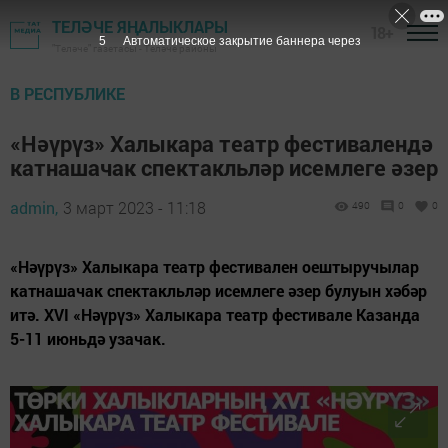
ТЕЛӘЧЕ ЯҢАЛЫКЛАРЫ
18+
4
Автоматическое закрытие баннера через
"Теләче" газетасы - Теләче районы
В РЕСПУБЛИКЕ
«Нәүрүз» Халыкара театр фестивалендә
катнашачак спектакльләр исемлеге әзер
admin,
3 март 2023 - 11:18
490
0
0
«Нәүрүз» Халыкара театр фестивален оештыручылар
катнашачак спектакльләр исемлеге әзер булуын хәбәр
итә. XVI «Нәүрүз» Халыкара театр фестивале Казанда
5-11 июньдә узачак.