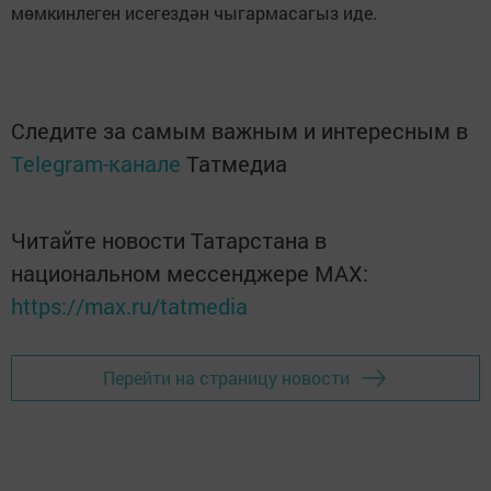
мөмкинлеген исегездән чыгармасагыз иде.
Следите за самым важным и интересным в
Telegram-канале
Татмедиа
Читайте новости Татарстана в
национальном мессенджере MАХ:
https://max.ru/tatmedia
Перейти на страницу новости