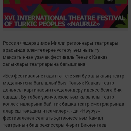
Россия Федерациясе Милли регионнары театрлары
арасында элемтәләрне үстерү һәм ныгыту
максатыннан узачак фестиваль Төньяк Кавказ
халыклары театрларына багышлана.
«Без фестивальне гадәттә теге яки бу халыкның театр
мәдәниятенә багышлыйбыз. Төньяк Кавказ театр
дөньясы картинасын гәүдәләндерү идеясе безгә бик
ошады. Бу төбәк үзенчәлекле һәм кызыклы театр
коллективларына бай, тик башка театр смотрларында
алар еш тәкъдим ителмиләр», - ди «Нәүрүз»
фестиваленең сәнгать җитәкчесе һәм Камал
театрының баш режиссеры Фәрит Бикчәнтәев.