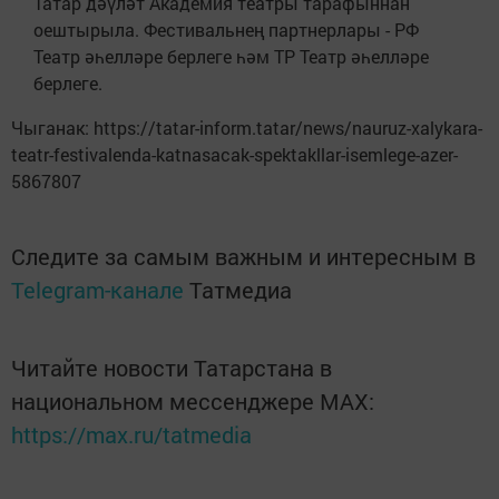
Татар дәүләт Академия театры тарафыннан
оештырыла. Фестивальнең партнерлары - РФ
Театр әһелләре берлеге һәм ТР Театр әһелләре
берлеге.
Чыганак: https://tatar-inform.tatar/news/nauruz-xalykara-
teatr-festivalenda-katnasacak-spektakllar-isemlege-azer-
5867807
Следите за самым важным и интересным в
Telegram-канале
Татмедиа
Читайте новости Татарстана в
национальном мессенджере MАХ:
https://max.ru/tatmedia