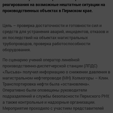
реагирования на возможные нештатные ситуации на
производственных объектах в Пермском крае.
Цель – проверка достаточности и готовности сил и
средств для устранения аварий, инцидентов, отказов и
их последствий на объектах магистральных
трубопроводов, проверка работоспособности
оборудования.
По сценарию учений оператор линейной
производственно-диспетчерской станции (ЛПДС)
«Лысьва» получил информацию о снижении давления в
магистральном нефтепроводе (МН) Холмогоры – Клин.
Транспортировка нефти была «остановлена».
Оперативно были оповещены руководители
подразделений и службы безопасности Пермского РНУ,
а также контрольные и надзорные организации.
Мероприятие проходило с участием представителей