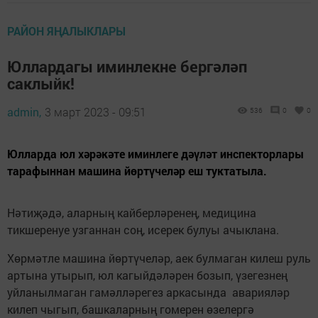
РАЙОН ЯҢАЛЫКЛАРЫ
Юллардагы иминлекне бергәләп
саклыйк!
admin,
3 март 2023 - 09:51
536
0
0
Юлларда юл хәрәкәте иминлеге дәүләт инспекторлары
тарафыннан машина йөртүчеләр еш туктатыла.
Нәтиҗәдә, аларның кайберләренең, медицина
тикшеренуе узганнан соң, исерек булуы ачыклана.
Хөрмәтле машина йөртүчеләр, аек булмаган килеш руль
артына утырып, юл кагыйдәләрен бозып, үзегезнең
уйланылмаган гамәлләрегез аркасында аварияләр
килеп чыгып, башкаларның гомерен өзелергә