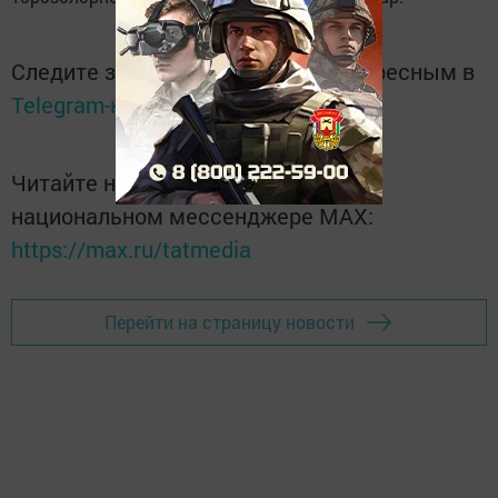
Следите за самым важным и интересным в
Telegram-канале
Татмедиа
Читайте новости Татарстана в
национальном мессенджере MАХ:
https://max.ru/tatmedia
Перейти на страницу новости