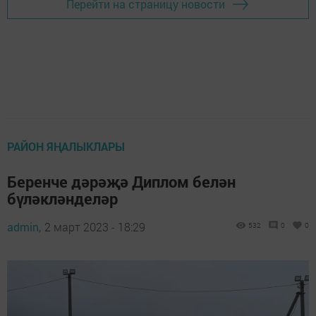
Перейти на страницу новости
РАЙОН ЯҢАЛЫКЛАРЫ
Беренче дәрәҗә Диплом белән
бүләкләнделәр
admin,
2 март 2023 - 18:29
532
0
0