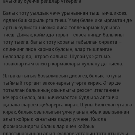
ачыклау буенча рейдлар үткәрелә.
Балык тоту уылдык чәчү урыныннан тыш, һичшиксез,
ярдан башкарылырга тиеш. Үзең белән ике ыргактан дә
артык булмаган йөзмә яисә төпле кармак булырга
тиеш. Димәк, көймәдә торып теләсә нинди балыкны
тоту тыела, балык тоту коралы табылган очракта –
спиннинг яисә кармак булсын, алар тышланган
булсалар да, штраф салына. Шулай ук җәтьмә.
тозаклар һәм электр кармаклары куллану да тыела.
Ял вакытыгыз бозылмасын дисәгез, балык тотуны
тыймый торгант законнарны үтәргә кирәк. Әгәр дә
тотылган балыкның озынлыгы рөхсәт ителгәннән
кечерәк булса, аны кичекмәстән булдыра алганча
җәрәхәтләрсез җибәрергә кирәк. Шуны билгеләп үтәргә
кирәк, балык озынлыгын үлчәү аның ябык авызыннан
алып койрык канатына кадәр үлчәнә. Кысла
формасындагы балык лар өчен койрык
пластинасыннан алып күзләре уртасын тоташтыручы