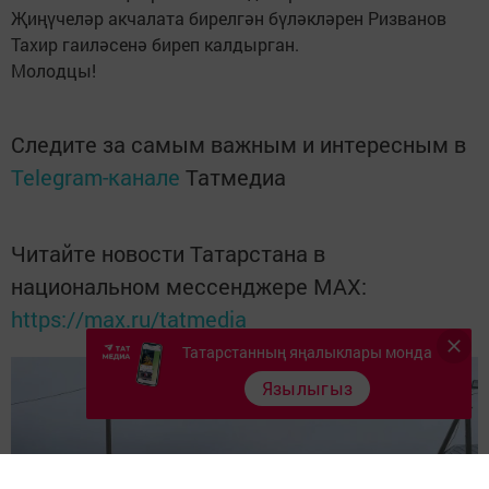
Җиңүчеләр акчалата бирелгән бүләкләрен Ризванов
Тахир гаиләсенә биреп калдырган.
Молодцы!
Следите за самым важным и интересным в
Telegram-канале
Татмедиа
Читайте новости Татарстана в
национальном мессенджере MАХ:
https://max.ru/tatmedia
Татарстанның яңалыклары монда
Язылыгыз