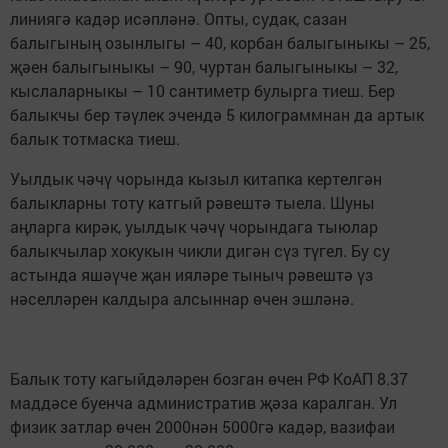
линиягә кадәр исәпләнә. Опты, судак, сазан
балыгының озынлыгы – 40, корбан балыгыныкы – 25,
җәен балыгыныкы – 90, чуртан балыгыныкы – 32,
кыслаларныкы – 10 сантиметр булырга тиеш. Бер
балыкчы бер тәүлек эчендә 5 килограммнан да артык
балык тотмаска тиеш.
Уылдык чәчү чорында кызыл китапка кертелгән
балыкларны тоту катгый рәвештә тыела. Шуны
аңларга кирәк, уылдык чәчү чорындага тыюлар
балыкчылар хокукын чикли дигән сүз түгел. Бу су
астында яшәүче җан ияләре тыныч рәвештә үз
нәселләрен калдыра алсыннар өчен эшләнә.
Балык тоту кагыйдәләрен бозган өчен РФ КоАП 8.37
маддәсе буенча административ җәза каралган. Ул
физик затлар өчен 2000нән 5000гә кадәр, вазифаи