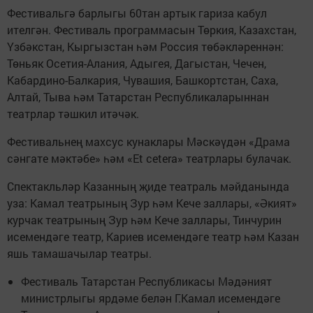
Фестивальгә барлыгы 60тан артык гариза кабул
ителгән. Фестиваль программасын Төркия, Казахстан,
Үзбәкстан, Кыргызстан һәм Россия төбәкләреннән:
Төньяк Осетия-Алания, Адыгея, Дагыстан, Чечен,
Кабардино-Балкария, Чувашия, Башкортстан, Саха,
Алтай, Тыва һәм Татарстан Республикаларыннан
театрлар тәшкил итәчәк.
Фестивальнең махсус кунаклары Мәскәүдән «Драма
сәнгате мәктәбе» һәм «Et cetera» театрлары булачак.
Спектакльләр Казанның җиде театраль мәйданында
уза: Камал театрының Зур һәм Кече заллары, «Әкият»
курчак театрының Зур һәм Кече заллары, Тинчурин
исемендәге театр, Кариев исемендәге театр һәм Казан
яшь тамашачылар театры.
Фестиваль Татарстан Республикасы Мәдәният
министрлыгы ярдәме белән Г.Камал исемендәге