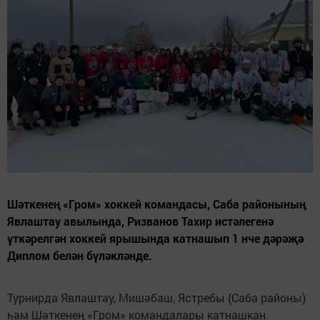
Шәткенең «Гром» хоккей командасы, Саба районының
Явлаштау авылында, Ризванов Тахир истәлегенә
үткәрелгән хоккей ярышында катнашып 1 нче дәрәҗә
Диплом белән бүләкләнде.
Турнирда Явлаштау, Мишәбаш, Ястребы (Саба районы)
һәм Шәткенең «Гром» командалары катнашкан.