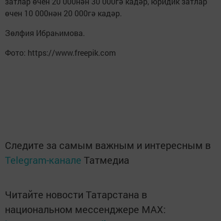
затлар өчен 20 000нән 30 000гә кадәр, юридик затлар
өчен 10 000нән 20 000гә кадәр.
Зөлфия Ибраһимова.
Фото: https://www.freepik.com
Следите за самым важным и интересным в
Telegram-канале
Татмедиа
Читайте новости Татарстана в
национальном мессенджере MАХ: