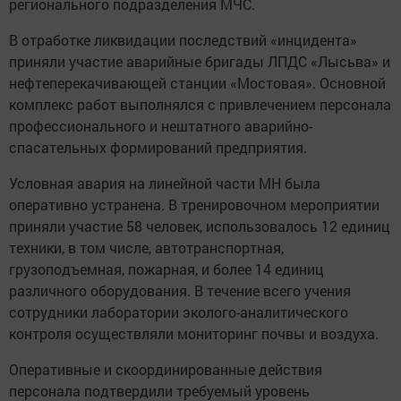
регионального подразделения МЧС.
В отработке ликвидации последствий «инцидента»
приняли участие аварийные бригады ЛПДС «Лысьва» и
нефтеперекачивающей станции «Мостовая». Основной
комплекс работ выполнялся с привлечением персонала
профессионального и нештатного аварийно-
спасательных формирований предприятия.
Условная авария на линейной части МН была
оперативно устранена. В тренировочном мероприятии
приняли участие 58 человек, использовалось 12 единиц
техники, в том числе, автотранспортная,
грузоподъемная, пожарная, и более 14 единиц
различного оборудования. В течение всего учения
сотрудники лаборатории эколого-аналитического
контроля осуществляли мониторинг почвы и воздуха.
Оперативные и скоординированные действия
персонала подтвердили требуемый уровень