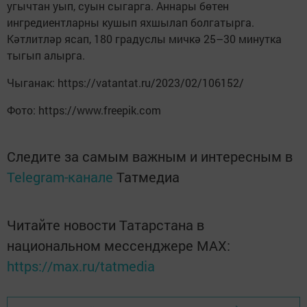
угычтан уып, суын сыгарга. Аннары бөтен
ингредиентларны кушып яхшылап болгатырга.
Кәтлитләр ясап, 180 градуслы мичкә 25–30 минутка
тыгып алырга.
Чыганак: https://vatantat.ru/2023/02/106152/
Фото: https://www.freepik.com
Следите за самым важным и интересным в
Telegram-канале
Татмедиа
Читайте новости Татарстана в
национальном мессенджере MАХ:
https://max.ru/tatmedia