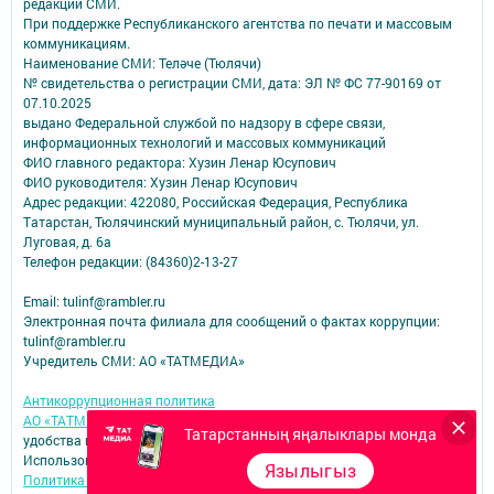
редакций СМИ.
При поддержке Республиканского агентства по печати и массовым
коммуникациям.
Наименование СМИ: Теләче (Тюлячи)
№ свидетельства о регистрации СМИ, дата: ЭЛ № ФС 77-90169 от
07.10.2025
выдано Федеральной службой по надзору в сфере связи,
информационных технологий и массовых коммуникаций
ФИО главного редактора: Хузин Ленар Юсупович
ФИО руководителя: Хузин Ленар Юсупович
Адрес редакции: 422080, Российская Федерация, Республика
Татарстан, Тюлячинский муниципальный район, с. Тюлячи, ул.
Луговая, д. 6а
Телефон редакции: (84360)2-⁠13-⁠27
Email: tulinf@rambler.ru
Электронная почта филиала для сообщений о фактах коррупции:
tulinf@rambler.ru
Учредитель СМИ: АО «ТАТМЕДИА»
Антикоррупционная политика
АО «ТАТМЕДИА» использует «cookie»
для персонализации сервисов и
Татарстанның яңалыклары монда
удобства пользователей сайтом.
Использование «cookie» можно отменить в настройках браузера.
Язылыгыз
Политика конфиденциальности