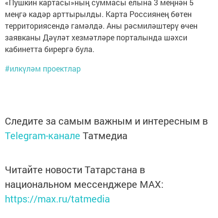
«Пушкин картасы»ның суммасы елына 3 меңнән 5
меңгә кадәр арттырылды. Карта Россиянең бөтен
территориясендә гамәлдә. Аны рәсмиләштерү өчен
заявканы Дәүләт хезмәтләре порталында шәхси
кабинетта бирергә була.
#илкүләм проектлар
Следите за самым важным и интересным в
Telegram-канале
Татмедиа
Читайте новости Татарстана в
национальном мессенджере MАХ:
https://max.ru/tatmedia