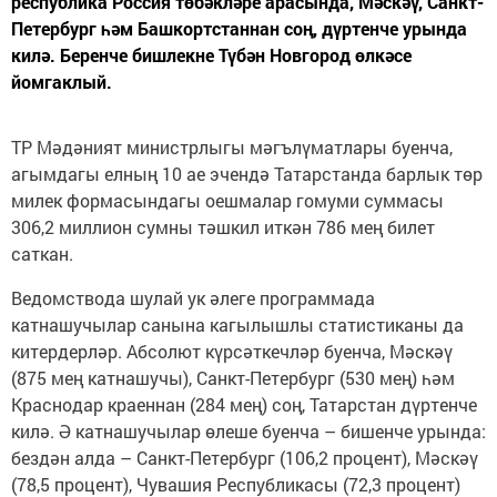
республика Россия төбәкләре арасында, Мәскәү, Санкт-
Петербург һәм Башкортстаннан соң, дүртенче урында
килә. Беренче бишлекне Түбән Новгород өлкәсе
йомгаклый.
ТР Мәдәният министрлыгы мәгълүматлары буенча,
агымдагы елның 10 ае эчендә Татарстанда барлык төр
милек формасындагы оешмалар гомуми суммасы
306,2 миллион сумны тәшкил иткән 786 мең билет
саткан.
Ведомствода шулай ук әлеге программада
катнашучылар санына кагылышлы статистиканы да
китердерләр. Абсолют күрсәткечләр буенча, Мәскәү
(875 мең катнашучы), Санкт-Петербург (530 мең) һәм
Краснодар краеннан (284 мең) соң, Татарстан дүртенче
килә. Ә катнашучылар өлеше буенча – бишенче урында:
бездән алда – Санкт-Петербург (106,2 процент), Мәскәү
(78,5 процент), Чувашия Республикасы (72,3 процент)