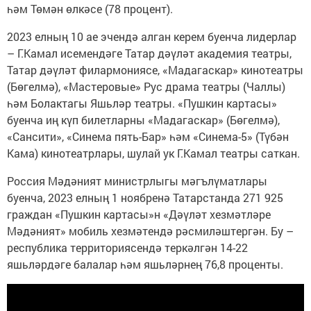
һәм Төмән өлкәсе (78 процент).
2023 елның 10 ае эчендә алган керем буенча лидерлар
– Г.Камал исемендәге Татар дәүләт академия театры,
Татар дәүләт филармониясе, «Мадагаскар» кинотеатры
(Бөгелмә), «Мастеровые» Рус драма театры (Чаллы)
һәм Болактагы Яшьләр театры. «Пушкин картасы»
буенча иң күп билетларны «Мадагаскар» (Бөгелмә),
«Сансити», «Синема пять-Бар» һәм «Синема-5» (Түбән
Кама) кинотеатрлары, шулай ук Г.Камал театры саткан.
Россия Мәдәният министрлыгы мәгълүматлары
буенча, 2023 елның 1 ноябренә Татарстанда 271 925
граждан «Пушкин картасы»н «Дәүләт хезмәтләре
Мәдәният» мобиль хезмәтендә рәсмиләштергән. Бу –
республика территориясендә теркәлгән 14-22
яшьләрдәге балалар һәм яшьләрнең 76,8 проценты.