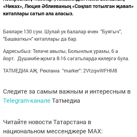
«Никах», Люция Әблиеваның «Соңлап тотылган җавап»
китаплары сатып ала аласыз.
Бәяләре 130 сум. Шулай ук балалар өчен "Буягыч",
"Башваткыч" китаплары да бар.
Адресыбыз: Теләче авылы, Болынлык урамы, 6 а
йорт. Дүшәмбе-җомга 8-16 сәгатьләрдә килергә була.
ТАТМЕДИА АҖ Реклама “marker”: 2VtzqwWFHM8
Следите за самым важным и интересным в
Telegram-канале
Татмедиа
Читайте новости Татарстана в
национальном мессенджере MАХ: