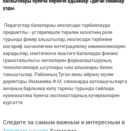
баскычлары буенча беренче адымнар «дигән семинар
узды.
Педагоглар балаларны икътисади тәрбияләүдә
предметлы - үстерелешле тирәлек мохитнең роле
турында фикер алыштылар, икътисади тәрбияне
мәгариф эшчәнлегенә интеграцияләү мөмкинлекләрен
карадылар, мәктәпкәчә яшьтәге балаларда финанс
грамоталылыгы нигезләрен формалаштыруның
технологияләре, ысуллары һәм алымнары белән
таныштылар. Районның Туган якны өйрәнү музее
директоры Имамиева Ф.М. семинарда катнашучыларга
акчаның барлыкка килү тарихы турында сөйләде,
нумезматика буенча экспонатларның күчермәләрен
күрсәтте.
Следите за самым важным и интересным в
Telegram-канале
Татмедиа