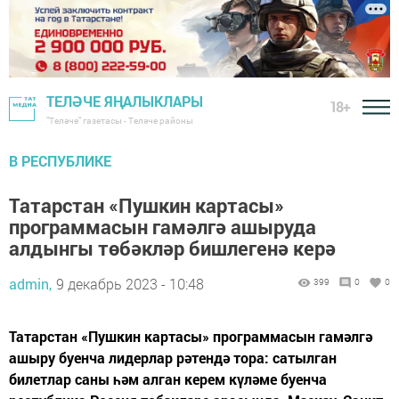
ТЕЛӘЧЕ ЯҢАЛЫКЛАРЫ
18+
"Теләче" газетасы - Теләче районы
В РЕСПУБЛИКЕ
Татарстан «Пушкин картасы»
программасын гамәлгә ашыруда
алдынгы төбәкләр бишлегенә керә
admin,
9 декабрь 2023 - 10:48
399
0
0
Татарстан «Пушкин картасы» программасын гамәлгә
ашыру буенча лидерлар рәтендә тора: сатылган
билетлар саны һәм алган керем күләме буенча