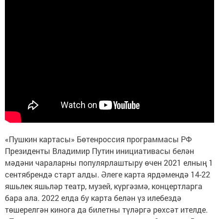
«Пушкин картасы» Бөтенроссия программасы РФ
Президенты Владимир Путин инициативасы белән
мәдәни чараларны популярлаштыру өчен 2021 елның 1
сентябрендә старт алды. Әлеге карта ярдәмендә 14-22
яшьлек яшьләр театр, музей, күргәзмә, концертларга
бара ала. 2022 елда бу карта белән үз илебездә
төшерелгән кинога да билетны түләргә рөхсәт ителде.