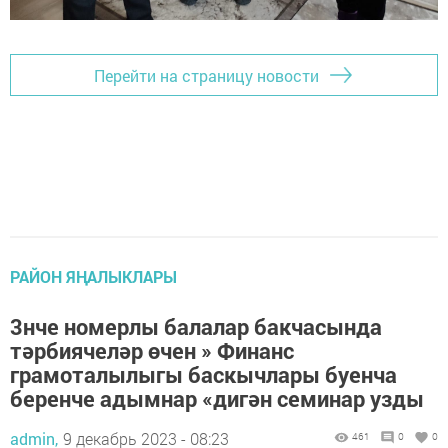
Перейти на страницу новости
РАЙОН ЯҢАЛЫКЛАРЫ
3нче номерлы балалар бакчасында
тәрбиячеләр өчен » Финанс
грамоталылыгы баскычлары буенча
беренче адымнар «дигән семинар узды
admin,
9 декабрь 2023 - 08:23
461
0
0