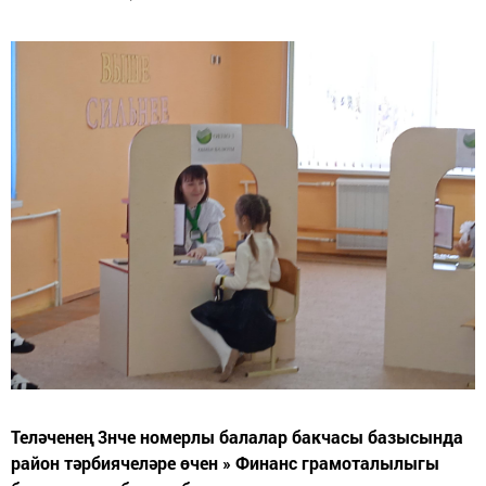
Теләченең 3нче номерлы балалар бакчасы базысында
район тәрбиячеләре өчен » Финанс грамоталылыгы