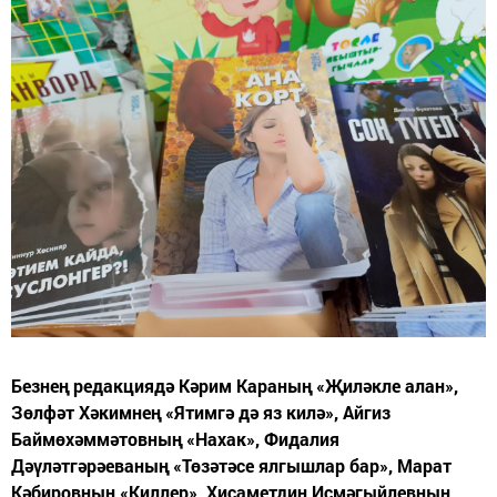
Безнең редакциядә Кәрим Караның «Җиләкле алан»,
Зөлфәт Хәкимнең «Ятимгә дә яз килә», Айгиз
Баймөхәммәтовның «Нахак», Фидалия
Дәүләтгәрәеваның «Төзәтәсе ялгышлар бар», Марат
Кәбировның «Киллер», Хисаметдин Исмәгыйлевның