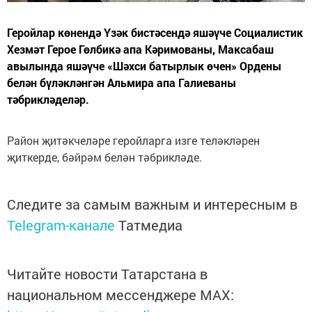
Геройлар көнендә Үзәк бистәсендә яшәүче Социалистик
Хезмәт Герое Гөлбикә апа Кәримованы, Максабаш
авылында яшәүче «Шәхси батырлык өчен» Ордены
белән бүләкләнгән Альмира апа Галиеваны
тәбрикләделәр.
Район җитәкчеләре геройларга изге теләкләрен
җиткерде, бәйрәм белән тәбрикләде.
Следите за самым важным и интересным в
Telegram-канале
Татмедиа
Читайте новости Татарстана в
национальном мессенджере MАХ: