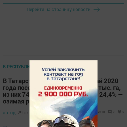
Перейти на страницу новости
В РЕСПУБЛИКЕ
В Татарстане озимые под урожай 2020
года посеяны на площади 498,1 тыс. га,
из них 74,5% — озимая пшеница, 24,4% —
озимая рожь
автор,
29 октябрь 2019 - 09:50
2118
0
0