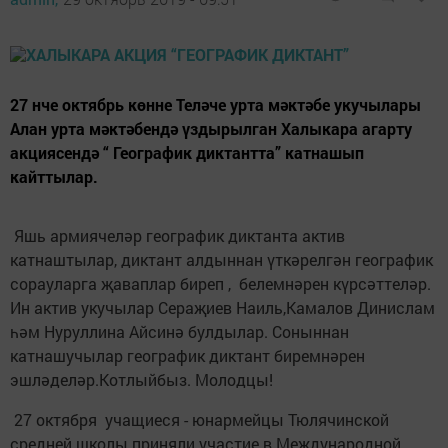
27 нче октябрь көнне Теләче урта мәктәбе укучылары
Алан урта мәктәбендә үздырылган Халыкара агарту
акциясендә “ Географик диктантта” катнашып
кайттылар.
Яшь армиячеләр географик диктанта актив
катнаштылар, диктант алдыннан үткәрелгән географик
сорауларга җаваплар биреп , белемнәрен күрсәттеләр.
Ин актив укучылар Сераҗиев Наиль,Камалов Динислам
һәм Нуруллина Айсинә булдылар. Соныннан
катнашучылар географик диктант биремнәрен
эшләделәр.Котлыйбыз. Молодцы!
27 октября учащиеся - юнармейцы Тюлячинской
средней школы приняли участие в Международной