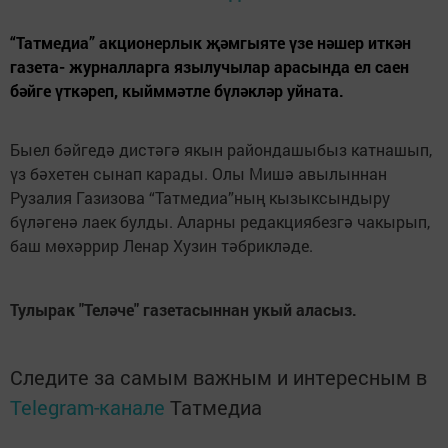
“Татмедиа” акционерлык җәмгыяте үзе нәшер иткән
газета- журналларга язылучылар арасында ел саен
бәйге үткәреп, кыйммәтле бүләкләр уйната.
Быел бәйгедә дистәгә якын райондашыбыз катнашып,
үз бәхетен сынап карады. Олы Мишә авылыннан
Рузалия Газизова “Татмедиа”ның кызыксындыру
бүләгенә лаек булды. Аларны редакциябезгә чакырып,
баш мөхәррир Ленар Хузин тәбрикләде.
Тулырак "Теләче" газетасыннан укый аласыз.
Следите за самым важным и интересным в
Telegram-канале
Татмедиа