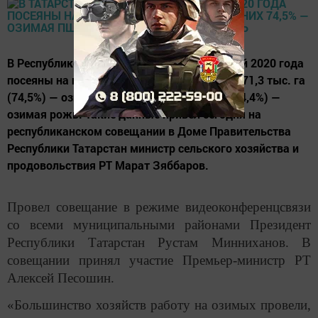
В Республике Татарстан озимые под урожай 2020 года
посеяны на площади 498,1 тыс. га, из них 371,3 тыс. га
(74,5%) — озимая пшеница, 121,6 тыс. га (24,4%) —
озимая рожь. Такие данные привел сегодня на
республиканском совещании в Доме Правительства
Республики Татарстан министр сельского хозяйства и
продовольствия РТ Марат Зяббаров.
Провел совещание в режиме видеоконференцсвязи
со всеми муниципальными районами Президент
Республики Татарстан Рустам Минниханов. В
совещании принял участие Премьер-министр РТ
Алексей Песошин.
«Большинство хозяйств работу на озимых провели,