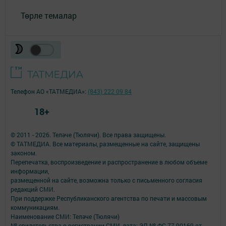
Төрле темалар
Телефон АО «ТАТМЕДИА»:
(843) 222 09 84
18+
© 2011 - 2026. Теләче (Тюлячи). Все права защищены.
© ТАТМЕДИА. Все материалы, размещенные на сайте, защищены
законом.
Перепечатка, воспроизведение и распространение в любом объеме
информации,
размещенной на сайте, возможна только с письменного согласия
редакций СМИ.
При поддержке Республиканского агентства по печати и массовым
коммуникациям.
Наименование СМИ: Теләче (Тюлячи)
№ свидетельства о регистрации СМИ, дата: ЭЛ № ФС 77-90169 от