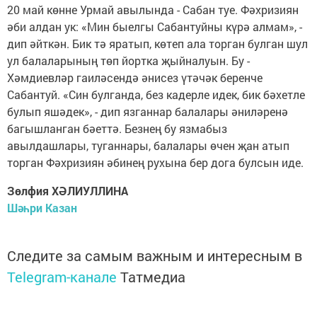
20 май көнне Урмай авылында - Сабан туе. Фәхризиян
әби алдан ук: «Мин быелгы Сабантуйны күрә алмам», -
дип әйткән. Бик тә яратып, көтеп ала торган булган шул
ул балаларының төп йортка җыйналуын. Бу -
Хәмдиевләр гаиләсендә әнисез үтәчәк беренче
Сабантуй. «Син булганда, без кадерле идек, бик бәхетле
булып яшәдек», - дип язганнар балалары әниләренә
багышланган бәеттә. Безнең бу язмабыз
авылдашлары, туганнары, балалары өчен җан атып
торган Фәхризиян әбинең рухына бер дога булсын иде.
Зөлфия ХӘЛИУЛЛИНА
Шәһри Казан
Следите за самым важным и интересным в
Telegram-канале
Татмедиа