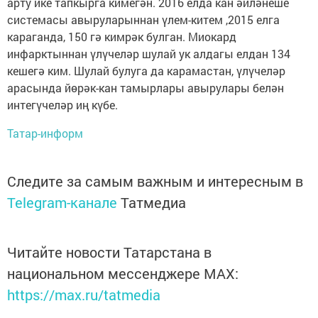
арту ике тапкырга кимегән. 2016 елда кан әйләнеше
системасы авыруларыннан үлем-китем ,2015 елга
караганда, 150 гә кимрәк булган. Миокард
инфарктыннан үлүчеләр шулай ук алдагы елдан 134
кешегә ким. Шулай булуга да карамастан, үлүчеләр
арасында йөрәк-кан тамырлары авырулары белән
интегүчеләр иң күбе.
Татар-информ
Следите за самым важным и интересным в
Telegram-канале
Татмедиа
Читайте новости Татарстана в
национальном мессенджере MАХ:
https://max.ru/tatmedia