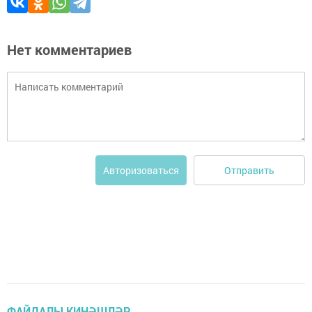
Нет комментариев
Отправить
Авторизоваться
ФАЙДАЛЫ КИҢӘШЛӘР