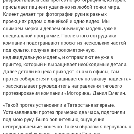
присылает пациент удаленно из любой точки мира.
Клиент делает три фотографии руки в разных
проекциях рядом с линейкой и одно видео. Мы
снимаем мерки и делаем объемную модель уже в
специальной программе. После этого сотрудники
компании подстраивают проект из нескольких частей
под культю, получая антропометричную,
индивидуальную модель, и отправляют ее уже в
принтер, который и выращивает необходимые детали.
Далее детали из цеха приходят к нам в офисы, там
протез собирается и окрашивается по заказу пациента»
- рассказывает руководитель направления тягового
протезирования компании «Моторика» Данил Емелин.
«Такой протез установили в Татарстане впервые.
Устанавливали протез примерно два часа, подгоняли
под мою руку. Было волнительно, ощущения
непередаваемые, конечно. Таким образом я вернулась к
полноценной жизни», - рассказала Гульназ