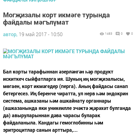
Могҗизалы корт икмәге турында
файдалы мәгълүмат
автор,
19 май 2017 - 10:50
1483
0
0
Бал корты тарафыннан әзерләнгән һәр продукт
искиткеч сыйфатларга ия. Шуның иң могҗизалысы,
мөгаен, корт икмәгедер (перга). Аның файдасы санап
бетергесез. Иң беренче чиратта, ул нерв һәм эндокрин
система, ашказаны һәм ашкайнату органнары
(ашказанында яки уникеилле эчәктә җәрәхәт булганда
да) авыруларыннан дәва чарасы буларак
файдаланыла. Кандагы гемоглобинны һәм
эритроцитлар санын арттыра,...