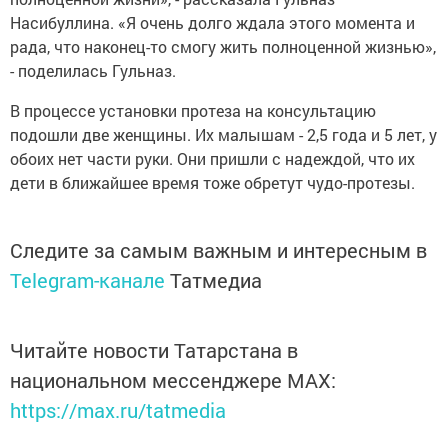
Насибуллина. «Я очень долго ждала этого момента и
рада, что наконец-то смогу жить полноценной жизнью»,
- поделилась Гульназ.
В процессе установки протеза на консультацию
подошли две женщины. Их малышам - 2,5 года и 5 лет, у
обоих нет части руки. Они пришли с надеждой, что их
дети в ближайшее время тоже обретут чудо-протезы.
Следите за самым важным и интересным в
Telegram-канале
Татмедиа
Читайте новости Татарстана в
национальном мессенджере MАХ:
https://max.ru/tatmedia