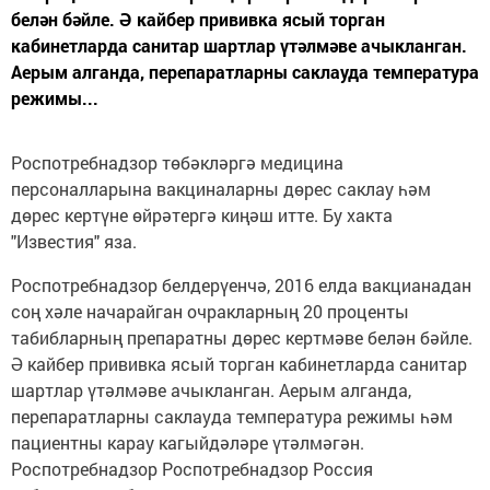
белән бәйле. Ә кайбер прививка ясый торган
кабинетларда санитар шартлар үтәлмәве ачыкланган.
Аерым алганда, перепаратларны саклауда температура
режимы...
Роспотребнадзор төбәкләргә медицина
персоналларына вакциналарны дөрес саклау һәм
дөрес кертүне өйрәтергә киңәш итте. Бу хакта
"Известия" яза.
Роспотребнадзор белдерүенчә, 2016 елда вакцианадан
соң хәле начарайган очракларның 20 проценты
табибларның препаратны дөрес кертмәве белән бәйле.
Ә кайбер прививка ясый торган кабинетларда санитар
шартлар үтәлмәве ачыкланган. Аерым алганда,
перепаратларны саклауда температура режимы һәм
пациентны карау кагыйдәләре үтәлмәгән.
Роспотребнадзор Роспотребнадзор Россия