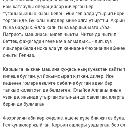
һәм катлаулы операцияләр кичергән бер
туганыбызның кызы белән. Әби гел алда утырып йөри
торган иде. Бу юлы нигәдер мине алга утыртты. Акрын
гына бардык. Әллә каян гына каршыбызга «Уаз-
Патриот» машинасы килеп чыкты. Читкә дә чыгып
беттек, фаҗигадән генә кача алмадык... - дип, күз
яшьләре белән искә ала ул көннәрне Фәхризиян әбинең
оныгы Гөлназ.
Каршыга чыккан машина хуҗасының кунактан кайтып
килеше булган, ул йокымсырап киткән, диләр. Ике
кешенең гомере өзелүгә сәбәпче булган адәм бер
тапкыр килеп хәл дә белмәгән. Югыйсә Аллаһы аның
үзен дә, янында утырган хатынын да саклаган, аларга
берни дә булмаган.
Фәхризиян әби көр күңелле, яшенә күрә бик җитез була.
Гел кунаклар җыйган, Коръән ашлары уздырган, бер ел