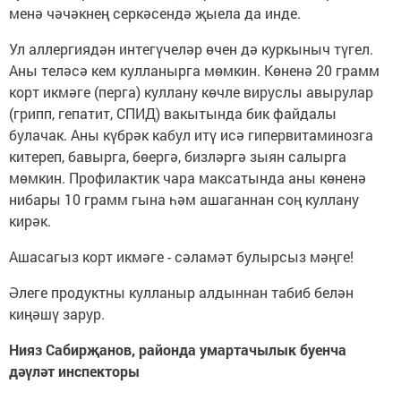
менә чәчәкнең серкәсендә җыела да инде.
Ул аллергиядән интегүчеләр өчен дә куркыныч түгел.
Аны теләсә кем кулланырга мөмкин. Көненә 20 грамм
корт икмәге (перга) куллану көчле вируслы авырулар
(грипп, гепатит, СПИД) вакытында бик файдалы
булачак. Аны күбрәк кабул итү исә гипервитаминозга
китереп, бавырга, бөергә, бизләргә зыян салырга
мөмкин. Профилактик чара максатында аны көненә
нибары 10 грамм гына һәм ашаганнан соң куллану
кирәк.
Ашасагыз корт икмәге - сәламәт булырсыз мәңге!
Әлеге продуктны кулланыр алдыннан табиб белән
киңәшү зарур.
Нияз Сабирҗанов,
районда умартачылык буенча
дәүләт инспекторы