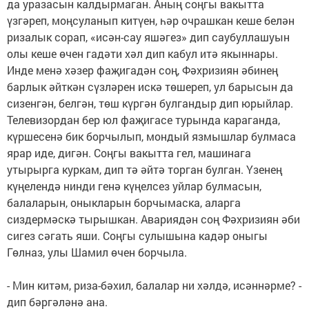
да уразасын калдырмаган. Аның соңгы вакытта
үзгәреп, моңсуланып китүен, һәр очрашкан кеше белән
ризалык сорап, «исән-сау яшәгез» дип саубуллашуын
олы кеше өчен гадәти хәл дип кабул итә якыннары.
Инде менә хәзер фаҗигадән соң, Фәхризиян әбинең
барлык әйткән сүзләрен искә төшереп, ул барысын да
сизенгән, белгән, төш күргән булгандыр дип юрыйлар.
Телевизордан бер юл фаҗигасе турында караганда,
күршесенә бик борчылып, мондый язмышлар булмаса
ярар иде, дигән. Соңгы вакытта гел, машинага
утырырга куркам, дип тә әйтә торган булган. Үзенең
күңелендә нинди генә күңелсез уйлар булмасын,
балаларын, оныкларын борчымаска, аларга
сиздермәскә тырышкан. Авариядән соң Фәхризиян әби
сигез сәгать яши. Соңгы сулышына кадәр оныгы
Гөлназ, улы Шамил өчен борчыла.
- Мин китәм, риза-бәхил, балалар ни хәлдә, исәннәрме? -
дип бәргәләнә ана.