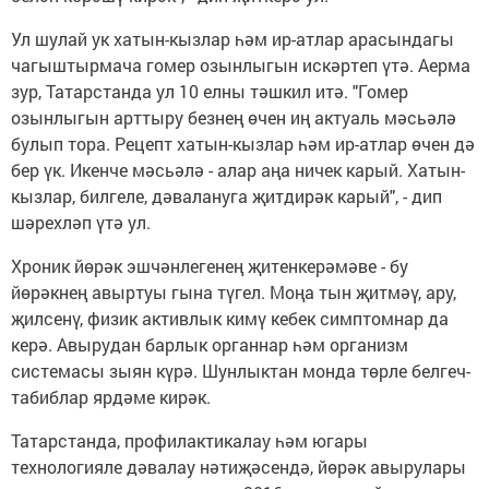
Ул шулай ук хатын-кызлар һәм ир-атлар арасындагы
чагыштырмача гомер озынлыгын искәртеп үтә. Аерма
зур, Татарстанда ул 10 елны тәшкил итә. "Гомер
озынлыгын арттыру безнең өчен иң актуаль мәсьәлә
булып тора. Рецепт хатын-кызлар һәм ир-атлар өчен дә
бер үк. Икенче мәсьәлә - алар аңа ничек карый. Хатын-
кызлар, билгеле, дәвалануга җитдирәк карый", - дип
шәрехләп үтә ул.
Хроник йөрәк эшчәнлегенең җитенкерәмәве - бу
йөрәкнең авыртуы гына түгел. Моңа тын җитмәү, ару,
җилсенү, физик активлык кимү кебек симптомнар да
керә. Авырудан барлык органнар һәм организм
системасы зыян күрә. Шунлыктан монда төрле белгеч-
табиблар ярдәме кирәк.
Татарстанда, профилактикалау һәм югары
технологияле дәвалау нәтиҗәсендә, йөрәк авырулары