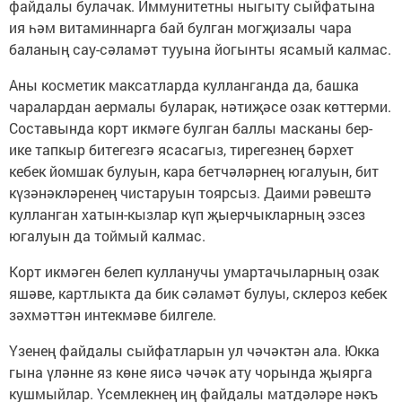
файдалы булачак. Иммунитетны ныгыту сыйфатына
ия һәм витаминнарга бай булган могҗизалы чара
баланың сау-сәламәт тууына йогынты ясамый калмас.
Аны косметик максатларда кулланганда да, башка
чаралардан аермалы буларак, нәтиҗәсе озак көттерми.
Составында корт икмәге булган баллы масканы бер-
ике тапкыр битегезгә ясасагыз, тирегезнең бәрхет
кебек йомшак булуын, кара бетчәләрнең югалуын, бит
күзәнәкләренең чистаруын тоярсыз. Даими рәвештә
кулланган хатын-кызлар күп җыерчыкларның эзсез
югалуын да тоймый калмас.
Корт икмәген белеп кулланучы умартачыларның озак
яшәве, картлыкта да бик сәламәт булуы, склероз кебек
зәхмәттән интекмәве билгеле.
Үзенең файдалы сыйфатларын ул чәчәктән ала. Юкка
гына үләнне яз көне яисә чәчәк ату чорында җыярга
кушмыйлар. Үсемлекнең иң файдалы матдәләре нәкъ