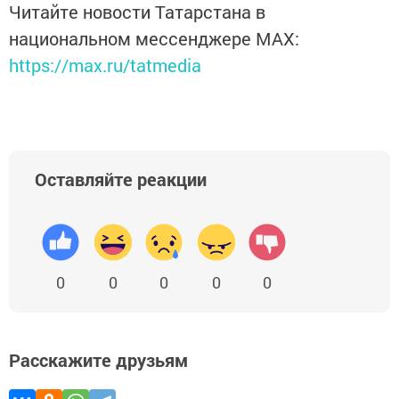
Читайте новости Татарстана в
национальном мессенджере MАХ:
https://max.ru/tatmedia
Оставляйте реакции
0
0
0
0
0
Расскажите друзьям