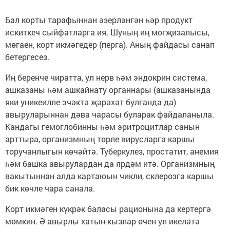
Бал корты тарафыннан әзерләнгән һәр продукт
искиткеч сыйфатларга ия. Шуның иң могҗизалысы,
мөгаен, корт икмәгедер (перга). Аның файдасы санап
бетергесез.
Иң беренче чиратта, ул нерв һәм эндокрин система,
ашказаны һәм ашкайнату органнары (ашказанында
яки уникеилле эчәктә җәрәхәт булганда да)
авыруларыннан дәва чарасы буларак файдаланыла.
Кандагы гемоглобинны һәм эритроцитлар санын
арттыра, организмның төрле вирусларга каршы
торучанлыгын көчәйтә. Туберкулез, простатит, анемия
һәм башка авырулардан да ярдәм итә. Организмның
вакытыннан алда картаюын чикли, склерозга каршы
бик көчле чара санала.
Корт икмәген күкрәк баласы рационына да кертергә
мөмкин. Ә авырлы хатын-кызлар өчен ул икеләтә