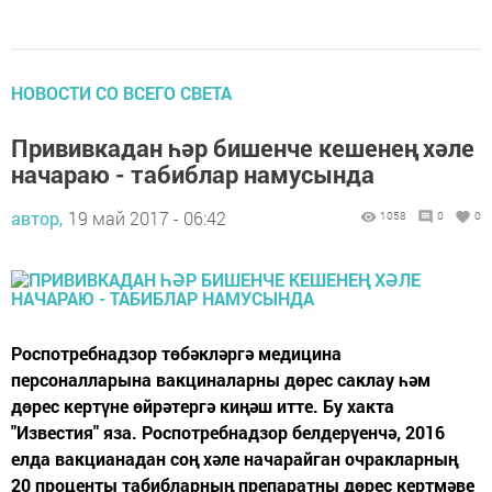
НОВОСТИ СО ВСЕГО СВЕТА
Прививкадан һәр бишенче кешенең хәле
начараю - табиблар намусында
автор,
19 май 2017 - 06:42
1058
0
0
Роспотребнадзор төбәкләргә медицина
персоналларына вакциналарны дөрес саклау һәм
дөрес кертүне өйрәтергә киңәш итте. Бу хакта
"Известия" яза. Роспотребнадзор белдерүенчә, 2016
елда вакцианадан соң хәле начарайган очракларның
20 проценты табибларның препаратны дөрес кертмәве