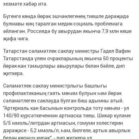
хезмәте хәбәр итә.
Бүгенге көндә йөрәк эшчәнлегенең тиешле дәрәҗәдә
булмавы киң таралган медик-социаль проблемага
әйләнгән. Россиядә бу авырудан якынча 7,9 млн кеше
җәфа чигә.
Татарстан сәламәтлек саклау министры Гадел Вафин
Татарстанда үлем очракларының якынча 50 проценты
йөрәк-кан тамырлары авырулары белән бәйле, дип
җиткерә.
Сәламәтлек саклау министрлыгы башлыгы
профилактиканың гаять мөһим булуын һәм йөрәк
сәламәтлеген саклауда булган биш адымны атый.
"Артериаль кан басымын контрольдә тоту мөһим - ул
140/90 күрсәткеченнән артмаска тиеш. Шикәр күләме
5/5 ммоль/литрдан артмасын, гомуми холестерин
дәрәҗәсе - 5,2 ммоль/л, һәм, билгеле, артык авырлык
белән көрәшү кирәк", - дип җиткерә ул.