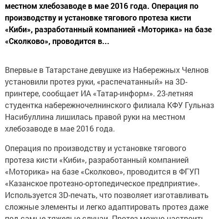
местном хлебозаводе в мае 2016 года. Операция по
производству и установке тягового протеза кисти
«Киби», разработанный компанией «Моторика» на базе
«Сколково», проводится в...
Впервые в Татарстане девушке из Набережных Челнов
установили протез руки, «распечатанный» на 3D-
принтере, сообщает ИА «Татар-информ». 23-летняя
студентка набережночелнинского филиала КФУ Гульназ
Насибуллина лишилась правой руки на местном
хлебозаводе в мае 2016 года.
Операция по производству и установке тягового
протеза кисти «Киби», разработанный компанией
«Моторика» на базе «Сколково», проводится в ФГУП
«Казанское протезно-ортопедическое предприятие».
Используется 3D-печать, что позволяет изготавливать
сложные элементы и легко адаптировать протез даже
под самые тяжелые случаи. Протез можно настроить