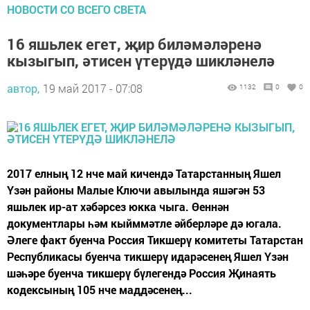
НОВОСТИ СО ВСЕГО СВЕТА
16 яшьлек егет, җир биләмәләренә
кызыгып, әтисен үтерүдә шикләнелә
автор,
19 май 2017 - 07:08
1132
0
0
2017 елның 12 нче май кичендә Татарстанның Яшел
Үзән районы Малые Ключи авылында яшәгән 53
яшьлек ир-ат хәбәрсез юкка чыга. Өеннән
документлары һәм кыйммәтле әйберләре дә югала.
Әлеге факт буенча Россия Тикшерү комитеты Татарстан
Республикасы буенча тикшерү идарәсенең Яшел Үзән
шәһәре буенча тикшерү бүлегендә Россия Җинаять
кодексының 105 нче маддәсенең...