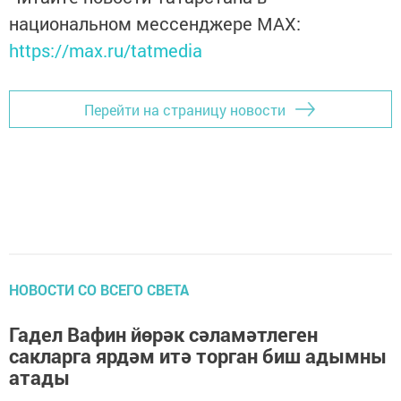
национальном мессенджере MАХ:
https://max.ru/tatmedia
Перейти на страницу новости
НОВОСТИ СО ВСЕГО СВЕТА
Гадел Вафин йөрәк сәламәтлеген
сакларга ярдәм итә торган биш адымны
атады