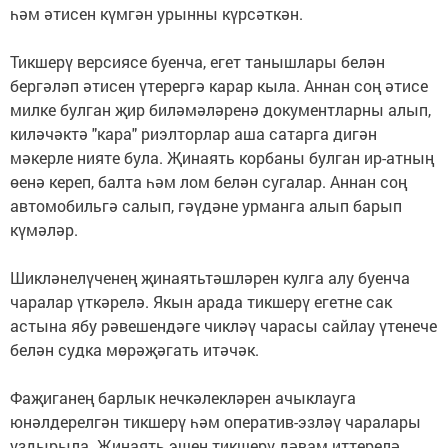
һәм әтисен күмгән урынны күрсәткән.
Тикшерү версиясе буенча, егет танышлары белән
бергәләп әтисен үтерергә карар кыла. Аннан соң әтисе
милке булган җир биләмәләренә документларны алып,
киләчәктә "кара" риэлторлар аша сатарга дигән
мәкерле нияте була. Җинаять корбаны булган ир-атның
өенә кереп, балта һәм лом белән сугалар. Аннан соң
автомобильгә салып, гәүдәне урманга алып барып
күмәләр.
Шикләнелүченең җинаятьтәшләрен кулга алу буенча
чаралар үткәрелә. Якын арада тикшерү егетне сак
астына ябу рәвешендәге чикләү чарасы сайлау үтенече
белән судка мөрәҗәгать итәчәк.
Фаҗиганең барлык нечкәлекләрен ачыклауга
юнәлдерелгән тикшерү һәм оператив-эзләү чаралары
уздырыла. Җинаять эшен тикшерү дәвам иттерелә.