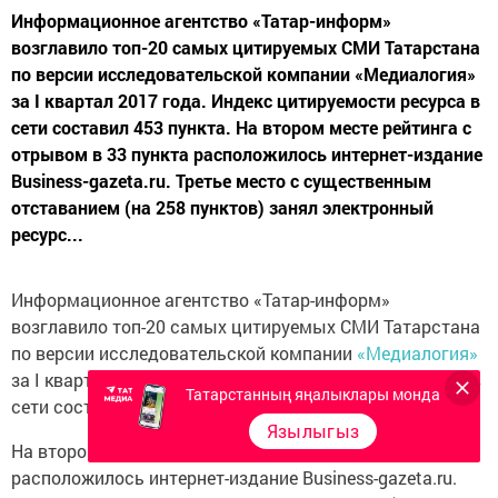
Информационное агентство «Татар-информ»
возглавило топ-20 самых цитируемых СМИ Татарстана
по версии исследовательской компании «Медиалогия»
за I квартал 2017 года. Индекс цитируемости ресурса в
сети составил 453 пункта. На втором месте рейтинга с
отрывом в 33 пункта расположилось интернет-издание
Business-gazeta.ru. Третье место с существенным
отставанием (на 258 пунктов) занял электронный
ресурс...
Информационное агентство «Татар-информ»
возглавило топ-20 самых цитируемых СМИ Татарстана
по версии исследовательской компании
«Медиалогия»
за I квартал 2017 года. Индекс цитируемости ресурса в
Татарстанның яңалыклары монда
сети составил 453 пункта.
Язылыгыз
На втором месте рейтинга с отрывом в 33 пункта
расположилось интернет-издание Business-gazeta.ru.