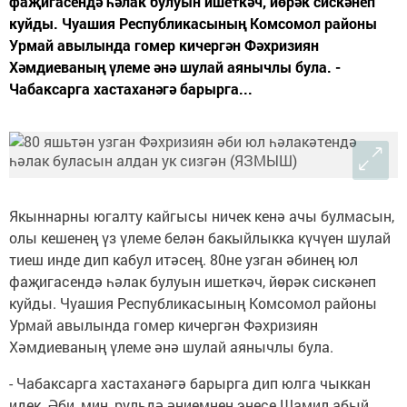
фаҗигасендә һәлак булуын ишеткәч, йөрәк сискәнеп
куйды. Чуашия Респуб­ликасының Комсомол районы
Урмай авылында гомер кичергән Фәхризиян
Хәмдиеваның үлеме әнә шулай аянычлы була. -
Чабаксарга хастаханәгә барырга...
Якыннарны югалту кайгысы ничек кенә ачы булмасын,
олы кешенең үз үлеме белән бакыйлыкка күчүен шулай
тиеш инде дип кабул итәсең. 80не узган әбинең юл
фаҗигасендә һәлак булуын ишеткәч, йөрәк сискәнеп
куйды. Чуашия Респуб­ликасының Комсомол районы
Урмай авылында гомер кичергән Фәхризиян
Хәмдиеваның үлеме әнә шулай аянычлы була.
- Чабаксарга хастаханәгә барырга дип юлга чыккан
идек. Әби, мин, рульдә әниемнең энесе Шамил абый