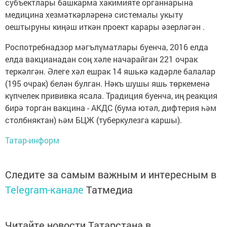
субъектлары башкарма хакимияте органнарына
медицина хезмәткәрләренә системалы укыту
оештыруны киңәш иткән проект карары әзерләгән .
Роспотребнадзор мәгълүматлары буенча, 2016 елда
елда вакцианадан соң хәле начарайган 221 очрак
теркәлгән. Әлеге хәл ешрак 14 яшькә кадәрле балалар
(195 очрак) белән булган. Нәкъ шушы яшь төркеменә
күпчелек прививка ясала. Традиция буенча, иң реакция
бирә торган вакцина - АКДС (бума ютәл, дифтерия һәм
столбняктан) һәм БЦЖ (туберкулезга каршы).
Татар-информ
Следите за самым важным и интересным в
Telegram-канале
Татмедиа
Читайте новости Татарстана в