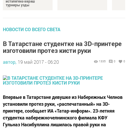
истәлегенә көрәш
турниры узды
НОВОСТИ СО ВСЕГО СВЕТА
В Татарстане студентке на 3D-принтере
изготовили протез кисти руки
автор,
19 май 2017 - 06:20
1335
0
0
Впервые в Татарстане девушке из Набережных Челнов
установили протез руки, «распечатанный» на 3D-
принтере, сообщает ИА «Татар-информ». 23-летняя
студентка набережночелнинского филиала КФУ
Гульназ Насибуллина лишилась правой руки на