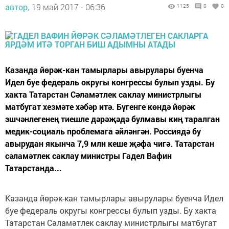
автор,
19 май 2017 - 06:36
1125
0
0
Казанда йөрәк-кан тамырлары авырулары буенча
Идел буе федераль округы конгрессы булып узды. Бу
хакта Татарстан Сәламәтлек саклау министрлыгы
матбугат хезмәте хәбәр итә. Бүгенге көндә йөрәк
эшчәнлегенең тиешле дәрәҗәдә булмавы киң таралган
медик-социаль проблемага әйләнгән. Россиядә бу
авырудан якынча 7,9 млн кеше җәфа чигә. Татарстан
сәламәтлек саклау министры Гадел Вафин
Татарстанда...
Казанда йөрәк-кан тамырлары авырулары буенча Идел
буе федераль округы конгрессы булып узды. Бу хакта
Татарстан Сәламәтлек саклау министрлыгы матбугат