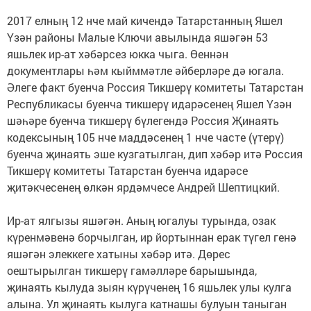
2017 елның 12 нче май кичендә Татарстанның Яшел
Үзән районы Малые Ключи авылында яшәгән 53
яшьлек ир-ат хәбәрсез юкка чыга. Өеннән
документлары һәм кыйммәтле әйберләре дә югала.
Әлеге факт буенча Россия Тикшерү комитеты Татарстан
Республикасы буенча тикшерү идарәсенең Яшел Үзән
шәһәре буенча тикшерү бүлегендә Россия Җинаять
кодексының 105 нче маддәсенең 1 нче часте (үтерү)
буенча җинаять эше кузгатылган, дип хәбәр итә Россия
Тикшерү комитеты Татарстан буенча идарәсе
җитәкчесенең өлкән ярдәмчесе Андрей Шептицкий.
Ир-ат ялгызы яшәгән. Аның югалуы турында, озак
күренмәвенә борчылган, ир йортыннан ерак түгел генә
яшәгән элеккеге хатыны хәбәр итә. Дөрес
оештырылган тикшерү гамәлләре барышында,
җинаять кылуда зыян күрүченең 16 яшьлек улы кулга
алына. Ул җинаять кылуга катнашы булуын таныган