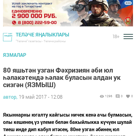
ТЕЛӘЧЕ ЯҢАЛЫКЛАРЫ
18+
"Теләче" газетасы - Теләче районы
ЯЗМАЛАР
80 яшьтән узган Фәхризиян әби юл
һәлакәтендә һәлак буласын алдан ук
сизгән (ЯЗМЫШ)
автор,
19 май 2017 - 12:08
1296
0
0
Якыннарны югалту кайгысы ничек кенә ачы булмасын,
олы кешенең үз үлеме белән бакыйлыкка күчүен шулай
тиеш инде дип кабул итәсең. 80не узган әбинең юл