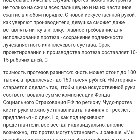
не только на сжим всех пальцев, но и на их частичное
сжатие в любом порядке. С новой искусственной рукой,
как уверяют производители, девушка сможет даже
вставлять нитку в иголку. Главное требование для
использования протеза - сохранение подвижности
лучезапястного или плечевого сустава. Срок
проектирования и производства протеза составляет 10-
15 рабочих дней. С
тоимость протезов разнится: кисть может стоит до 100
тысяч, а предплечье - до 150 тысяч рублей. «Моторика»
старается сделать так, чтобы цена искусственной руки
соответствовала сумме компенсации Фонда
Социального Страхования РФ по региону. Чудо-протез
кисти руки можно устанавливать, начиная с трех лет,
предплечья - с двух. Но, как подчеркивают
представители, все всегда индивидуально, вполне
возможно, что протез могут установить и раньше. «Мы
разрабатываем сам протез по фотографиям, которые