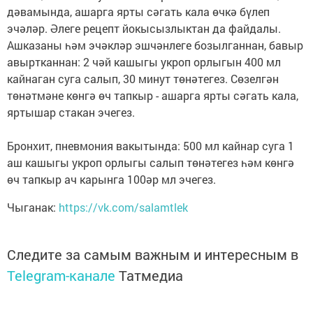
дәвамында, ашарга ярты сәгать кала өчкә бүлеп
эчәләр. Әлеге рецепт йокысызлыктан да файдалы.
Ашказаны һәм эчәкләр эшчәнлеге бозылганнан, бавыр
авыртканнан: 2 чәй кашыгы укроп орлыгын 400 мл
кайнаган суга салып, 30 минут төнәтегез. Сөзелгән
төнәтмәне көнгә өч тапкыр - ашарга ярты сәгать кала,
яртышар стакан эчегез.
Бронхит, пневмония вакытында: 500 мл кайнар суга 1
аш кашыгы укроп орлыгы салып төнәтегез һәм көнгә
өч тапкыр ач карынга 100әр мл эчегез.
Чыганак:
https://vk.com/salamtlek
Следите за самым важным и интересным в
Telegram-канале
Татмедиа