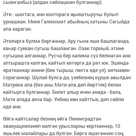
сыенганбыз (алдан сөйләшкән булганнар).
Әти - шахтага, әни конторага җыештыручы булып
урнашкан. Мине Галиәхмәт абыйның хатыны Сәгыйдә
апа караган.
Әтиләргә бүлмә биргәннәр. Ару гына яши башлаганда,
каһәр суккан сугыш башланган. Озак тормый, әтине
сугышка алганнар. Русча бер кәлимә сүз белмәгән әни
аптырашта калган, кайтып китәргә дә рәт юк. Эшендә
яратканнар әнине (бик тырыш, пөхтә иде ул), китмәвен
сораганнар. Шулай булса да, үзебезнең күрше авылдан
Матрена апа (без аны Мәти апа дип йөрттек) белән
кайтырга булганнар. Билет алыр өчен әнидә - бала,
Мәти апада акча бар. Унбиш көн кайттык, дип сөйли
иде әни.
Өйгә кайтсалар безнең өйгә Ленинградтан
эвакуацияләнеп килгән урысларны керткәннәр, 10
яшьлек малайлары да булган. Бергә яшәгәннән соң,