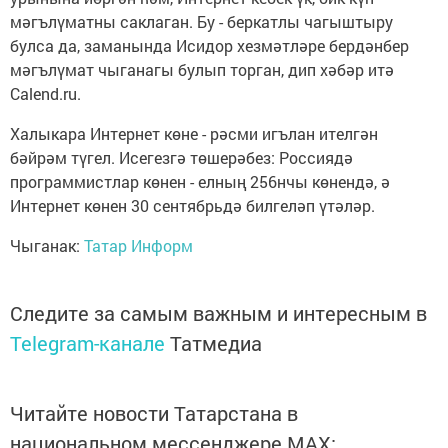
мәгълүматны саклаган. Бу - беркатлы чагыштыру
булса да, заманында Исидор хезмәтләре бердәнбер
мәгълүмат чыганагы булып торган, дип хәбәр итә
Calend.ru.
Халыкара Интернет көне - рәсми игълан ителгән
бәйрәм түгел. Исегезгә төшерәбез: Россиядә
программистлар көнен - елның 256нчы көнендә, ә
Интернет көнен 30 сентябрьдә билгеләп үтәләр.
Чыганак:
Татар Информ
Следите за самым важным и интересным в
Telegram-канале
Татмедиа
Читайте новости Татарстана в
национальном мессенджере MАХ: