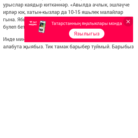
урыслар каядыр киткәннәр. «Авылда ачлык, эшләүче
ирләр юк, хатын-кызлар да 10-15 яшьлек малайлар
гына. Ябык атлар ачтан үлә, аларны төн чыкканчы
Татарстанның яңалыклары монда
бүлеп бетерәләр иде», - дип сөйли иде олы апалар.
Язылыгыз
Инде мин дә үсеп киләм. Ашарга кузгалак, әнис,
алабута җыябыз. Тик тамак барыбер туймый. Барыбыз
да бик ябыклар идек.
Бу вакытта безнең авылда Ленинградтан
эвакуацияләнгән апалар да бар иде. Бер апа табиб
булган (мин аны аз гына хәтерлим). Ул кешеләрне
судагы каба кашыгы эчендәге моллюскны ашарга
өйрәткән. Аны күз алдына китерә аласыз микән? Без
аны бака дип кенә сөйләштек. Үзе кабырчык эчендә
була, ак төстәге зур гына ит кебегрәк. Суда бик күп иде
ул, аны чумып аласың да, яр буена атасың, ярдагылар
җыеп бара. Су коенганда өстенә бассаң, аякны яра,
кырыйлары үткен иде. Шушы бака кабырчыгын тамак