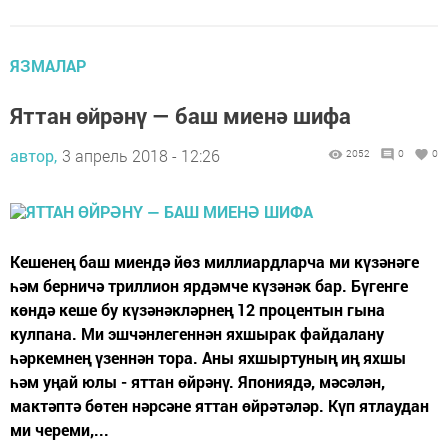
ЯЗМАЛАР
Яттан өйрәнү — баш миенә шифа
автор,
3 апрель 2018 - 12:26
2052
0
0
Кешенең баш миендә йөз миллиардларча ми күзәнәге
һәм берничә триллион ярдәмче күзәнәк бар. Бүгенге
көндә кеше бу күзәнәкләрнең 12 процентын гына
кулпана. Ми эшчәнлегеннән яхшырак файдалану
һәркемнең үзеннән тора. Аны яхшыртуның иң яхшы
һәм уңай юлы - яттан өйрәнү. Япониядә, мәсәлән,
мактәптә бөтен нәрсәне яттан өйрәтәләр. Күп ятлаудан
ми череми,...