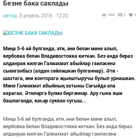
Безне бака саклады
автор,
3 апрель 2018 - 12:20
1909
0
0
Миңа 5-6 ай булганда, әти, әни белән мине алып,
вербовка белән Владивостокка киткән. Без анда бераз
алданрак килгән Галиәхмәт абыйлар гаиләсенә
сыенганбыз (алдан сөйләшкән булганнар). Әти -
шахтага, әни конторага җыештыручы булып урнашкан.
Мине Галиәхмәт абыйның хатыны Сәгыйдә апа
караган. Әтиләргә бүлмә биргәннәр. Ару гына яши
башлаганда, каһәр суккан сугыш...
Миңа 5-6 ай булганда, әти, әни белән мине алып,
вербовка белән Владивостокка киткән. Без анда бераз
алданрак килгән Галиәхмәт абыйлар гаиләсенә