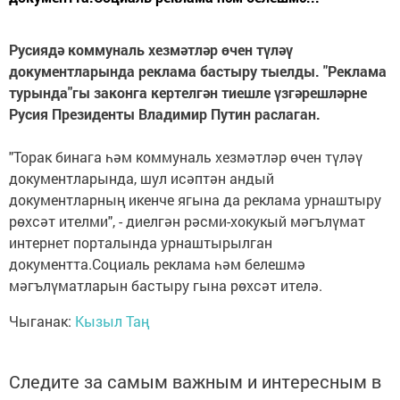
Русиядә коммуналь хезмәтләр өчен түләү
документларында реклама бастыру тыелды. "Реклама
турында"гы законга кертелгән тиешле үзгәрешләрне
Русия Президенты Владимир Путин раслаган.
"Торак бинага һәм коммуналь хезмәтләр өчен түләү
документларында, шул исәптән андый
документларның икенче ягына да реклама урнаштыру
рөхсәт ителми", - диелгән рәсми-хокукый мәгълүмат
интернет порталында урнаштырылган
документта.Социаль реклама һәм белешмә
мәгълүматларын бастыру гына рөхсәт ителә.
Чыганак:
Кызыл Таң
Следите за самым важным и интересным в