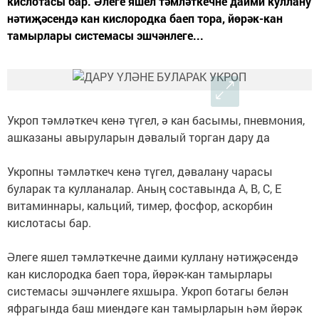
кислотасы бар. Әлеге яшел тәмләткечне даими куллану
нәтиҗәсендә кан кислородка баеп тора, йөрәк-кан
тамырлары системасы эшчәнлеге...
Укроп тәмләткеч кенә түгел, ә кан басымы, пневмония,
ашказаны авыруларын дәвалый торган дару да
Укропны тәмләткеч кенә түгел, дәвалану чарасы
буларак та кулланалар. Аның составында А, В, С, Е
витаминнары, кальций, тимер, фосфор, аскорбин
кислотасы бар.
Әлеге яшел тәмләткечне даими куллану нәтиҗәсендә
кан кислородка баеп тора, йөрәк-кан тамырлары
системасы эшчәнлеге яхшыра. Укроп ботагы белән
яфрагында баш миендәге кан тамырларын һәм йөрәк