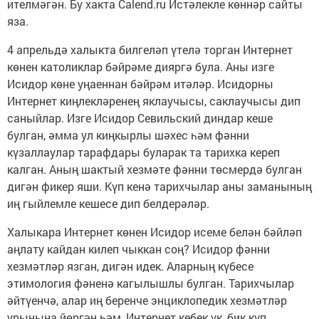
ителмәгән. Бу хакта Calend.ru Истәлекле көннәр сайты
яза.
4 апрельдә халыкта билгеләп үтелә торган Интернет
көнен католиклар бәйрәме дияргә була. Аны изге
Исидор көне уңаеннан бәйрәм итәләр. Исидорны
Интернет киңлекләренең яклаучысы, саклаучысы дип
саныйлар. Изге Исидор Севильский диндар кеше
булган, әмма ул киңкырлы шәхес һәм фәнни
күзаллаулар тарафдары буларак та тарихка кереп
калган. Аның шактый хезмәте фәнни төсмердә булган
дигән фикер яши. Күп кенә тарихчылар аны заманының
иң гыйлемле кешесе дип белдерәләр.
Халыкара Интернет көнен Исидор исеме белән бәйләп
аңлату кайдан килеп чыккан соң? Исидор фәнни
хезмәтләр язган, дигән идек. Аларның күбесе
этимология фәненә кагылышлы булган. Тарихчылар
әйтүенчә, алар иң беренче энциклопедик хезмәтләр
урынына йөргән һәм, Интернет кебек үк, бик күп