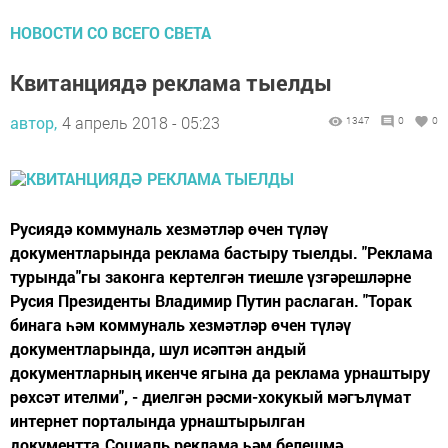
НОВОСТИ СО ВСЕГО СВЕТА
Квитанциядә реклама тыелды
автор,
4 апрель 2018 - 05:23
1347
0
0
Русиядә коммуналь хезмәтләр өчен түләү
документларында реклама бастыру тыелды. "Реклама
турында"гы законга кертелгән тиешле үзгәрешләрне
Русия Президенты Владимир Путин раслаган. "Торак
бинага һәм коммуналь хезмәтләр өчен түләү
документларында, шул исәптән андый
документларның икенче ягына да реклама урнаштыру
рөхсәт ителми", - диелгән рәсми-хокукый мәгълүмат
интернет порталында урнаштырылган
документта.Социаль реклама һәм белешмә...