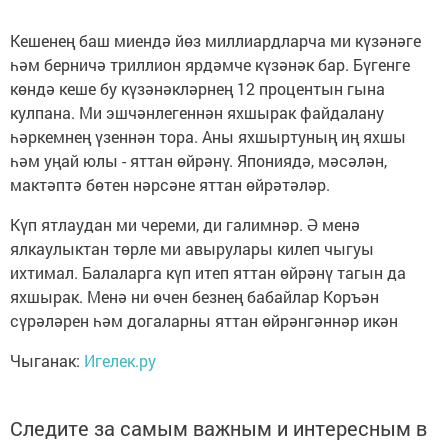
Кешенең баш миендә йөз миллиардларча ми күзәнәге
һәм берничә триллион ярдәмче күзәнәк бар. Бүгенге
көндә кеше бу күзәнәкләрнең 12 процентын гына
кулпана. Ми эшчәнлегеннән яхшырак файдалану
һәркемнең үзеннән тора. Аны яхшыртуның иң яхшы
һәм уңай юлы - яттан өйрәнү. Япониядә, мәсәлән,
мактәптә бөтен нәрсәне яттан өйрәтәләр.
Күп ятлаудан ми череми, ди галимнәр. Ә менә
ялкаулыктан төрле ми авырулары килеп чыгуы
ихтимал. Балаларга күп итеп яттан өйрәнү тагын да
яхшырак. Менә ни өчен безнең бабайлар Коръән
сүрәләрен һәм догаларны яттан өйрәнгәннәр икән
Чыганак:
Игелек.ру
Следите за самым важным и интересным в