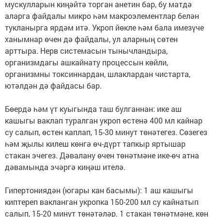
мускулларын киңәйтә торган анетин бар, бу матдә
аларга файдалы микро һәм макроэлементлар белән
тукланырга ярдәм итә. Укроп йөкле һәм бала имезүче
ханымнар өчен дә файдалы, ул аларның сөтен
арттыра. Нерв системасын тынычландыра,
организмдагы ашкайнату процессын көйли,
организмны токсиннардан, шлаклардан чистарта,
ютәлдән дә файдасы бар.
Бөердә һәм үт куыгында таш булганнан: ике аш
кашыгы ваклап туралган укроп өстенә 400 мл кайнар
су салып, өстен каплап, 15-30 минут төнәтегез. Сөзегез
һәм җылы килеш көнгә өч-дүрт тапкыр яртышар
стакан эчегез. Дәвалану өчен төнәтмәне ике-өч атна
дәвамында эчәргә киңәш ителә.
Гипертониядән (югары кан басымы): 1 аш кашыгы
киптереп вакланган укропка 150-200 мл су кайнатып
салып, 15-20 минут төнәтәләр. 1 стакан төнәтмәне, көн