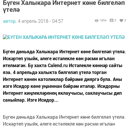
Бүген Халыкара Интернет көне билгеләп
үтелә
автор,
4 апрель 2018 - 04:57
1834
0
0
Бүген дөньяда Халыкара Интернет көне билгеләп үтелә.
Искәртеп узыйк, әлеге истәлекле көн рәсми игълан
ителмәгән. Бу хакта Calend.ru Истәлекле көннәр сайты
яза. 4 апрельдә халыкта билгеләп үтелә торган
Интернет көнен католиклар бәйрәме дияргә була. Аны
изге Исидор көне уңаеннан бәйрәм итәләр. Исидорны
Интернет киңлекләренең яклаучысы, саклаучысы дип
саныйлар. Изге Исидор...
Бүген дөньяда Халыкара Интернет көне билгеләп үтелә.
Искәртеп узыйк, әлеге истәлекле көн рәсми игълан