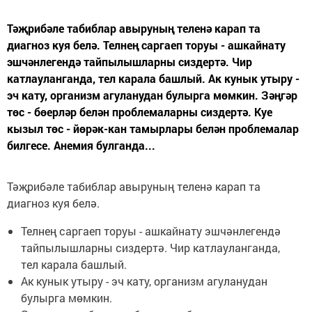
Тәҗрибәле табиблар авыруның теленә карап та
диагноз куя белә. Телнең саргаеп торуы - ашкайнату
эшчәнлегендә тайпылышларны сиздертә. Чир
катлауланганда, тел карала башлый. Ак кунык утыру -
эч кату, организм агуланудан булырга мөмкин. Зәңгәр
төс - бөерләр белән проблемаларны сиздертә. Куе
кызыл төс - йөрәк-кан тамырлары белән проблемалар
билгесе. Анемия булганда...
Тәҗрибәле табиблар авыруның теленә карап та
диагноз куя белә.
Телнең саргаеп торуы - ашкайнату эшчәнлегендә
тайпылышларны сиздертә. Чир катлауланганда,
тел карала башлый.
Ак кунык утыру - эч кату, организм агуланудан
булырга мөмкин.