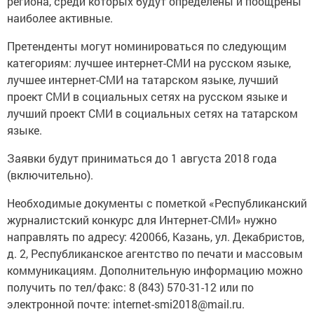
региона, среди которых будут определены и поощрены
наиболее активные.
Претенденты могут номинироваться по следующим
категориям: лучшее интернет-СМИ на русском языке,
лучшее интернет-СМИ на татарском языке, лучший
проект СМИ в социальных сетях на русском языке и
лучший проект СМИ в социальных сетях на татарском
языке.
Заявки будут приниматься до 1 августа 2018 года
(включительно).
Необходимые документы с пометкой «Республиканский
журналистский конкурс для Интернет-СМИ» нужно
направлять по адресу: 420066, Казань, ул. Декабристов,
д. 2, Республиканское агентство по печати и массовым
коммуникациям. Дополнительную информацию можно
получить по тел/факс: 8 (843) 570-31-12 или по
электронной почте: internet-smi2018@mail.ru.