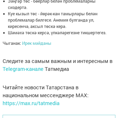
Зәңгәр төс - бөерләр белән проблемаларны
сиздертә.
Куе кызыл төс - йөрәк-кан тамырлары белән
проблемалар билгесе. Анемия булганда ул,
киресенчә, аксыл төскә керә.
Шәмәхә төскә керсә, үпкәләрегезне тикшертегез.
Чыганак:
Ирек мәйданы
Следите за самым важным и интересным в
Telegram-канале
Татмедиа
Читайте новости Татарстана в
национальном мессенджере MАХ:
https://max.ru/tatmedia