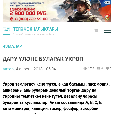
ТЕЛӘЧЕ ЯҢАЛЫКЛАРЫ
18+
"Теләче" газетасы - Теләче районы
ЯЗМАЛАР
ДАРУ ҮЛӘНЕ БУЛАРАК УКРОП
автор,
4 апрель 2018 - 06:04
1753
0
0
Укроп тәмләткеч кенә түгел, ә кан басымы, пневмония,
ашказаны авыруларын дәвалый торган дару да
Укропны тәмләткеч кенә түгел, дәвалану чарасы
буларак та кулланалар. Аның составында А, В, С, Е
витаминнары, кальций, тимер, фосфор, аскорбин