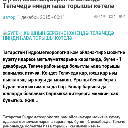
Теләчедә нинди һава торышы көтелә
автор,
1 декабрь 2015 - 06:11
1639
0
0
Татарстан Гидрометеорология һәм әйләнә-тирә мохитне
күзәтү идарәсе мәгълүматларына караганда, бүген - 1
декабрьдә, Теләче районында болытлы һава торышы
хакимлек итәчәк. Көндез Теләчедә кар, юеш кар һәм
пыскак яңгыр явуы да мөмкин. Урыны белән бераз
буран чыгу ихтималы да бар. Болар барысы да
юлларда бозлавык барлыкка китерергә мөмкин, сак
булыгыз. Җил...
Татарстан Гидрометеорология һәм әйләнә-тирә мохитне күзәтү
идарәсе мәгълүматларына караганда, бүген - 1 декабрьдә, Теләче
районында болытлы һава торышы хакимлек итәчәк.