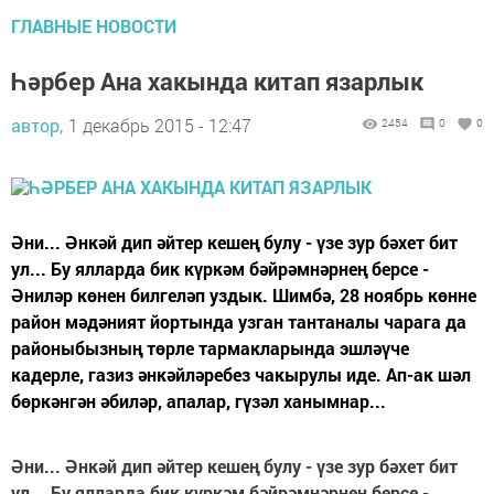
ГЛАВНЫЕ НОВОСТИ
Һәрбер Ана хакында китап язарлык
автор,
1 декабрь 2015 - 12:47
2454
0
0
Әни... Әнкәй дип әйтер кешең булу - үзе зур бәхет бит
ул... Бу ялларда бик күркәм бәйрәмнәрнең берсе -
Әниләр көнен билгеләп уздык. Шимбә, 28 ноябрь көнне
район мәдәният йортында узган тантаналы чарага да
районыбызның төрле тармакларында эшләүче
кадерле, газиз әнкәйләребез чакырулы иде. Ап-ак шәл
бөркәнгән әбиләр, апалар, гүзәл ханымнар...
Әни... Әнкәй дип әйтер кешең булу - үзе зур бәхет бит
ул... Бу ялларда бик күркәм бәйрәмнәрнең берсе -