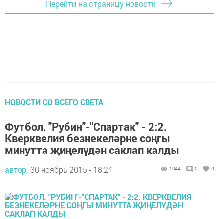
Перейти на страницу новости
НОВОСТИ СО ВСЕГО СВЕТА
Футбол. "Рубин"-"Спартак" - 2:2.
Кверквелия безнекеләрне соңгы
минутта җиңелүдән саклап калды
автор,
30 ноябрь 2015 - 18:24
1044
0
0