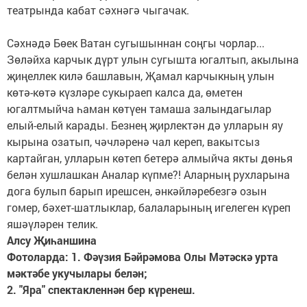
театрында кабат сәхнәгә чыгачак.
Сәхнәдә Бөек Ватан сугышыннан соңгы чорлар...
Зөләйха карчык дүрт улын сугышта югалтып, акылына
җиңеллек килә башлавын, Җамал карчыкның улын
көтә-көтә күзләре сукыраеп калса да, өметен
югалтмыйча һаман көтүен тамаша залындагылар
елый-елый карады. Безнең җирлектән дә улларын яу
кырына озатып, чәчләренә чал кереп, вакытсыз
картайган, улларын көтеп бетерә алмыйча якты дөнья
белән хушлашкан Аналар күпме?! Аларның рухларына
дога булып барып ирешсен, әнкәйләребезгә озын
гомер, бәхет-шатлыклар, балаларының игелеген күреп
яшәүләрен телик.
Алсу Җиһаншина
Фотоларда: 1. Фәүзия Бәйрәмова Олы Мәтәскә урта
мәктәбе укучылары белән;
2. "Яра" спектакленнән бер күренеш.