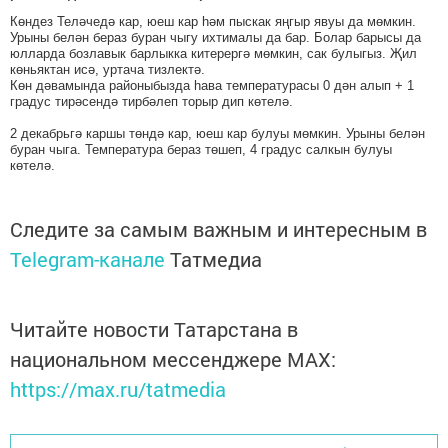
Көндез Теләчедә кар, юеш кар һәм пыскак яңгыр явуы да мөмкин.
Урыны белән бераз буран чыгу ихтималы да бар. Болар барысы да
юлларда бозлавык барлыкка китерергә мөмкин, сак булыгыз. Җил
көньяктан исә, уртача тизлектә.
Көн дәвамында районыбызда һава температурасы 0 дән алып + 1
градус тирәсендә тирбәлеп торыр дип көтелә.
2 декабрьгә каршы төндә кар, юеш кар булуы мөмкин. Урыны белән
буран чыга. Температура бераз төшеп, 4 градус салкын булуы
көтелә.
Следите за самым важным и интересным в
Telegram-канале
Татмедиа
Читайте новости Татарстана в
национальном мессенджере MАХ:
https://max.ru/tatmedia