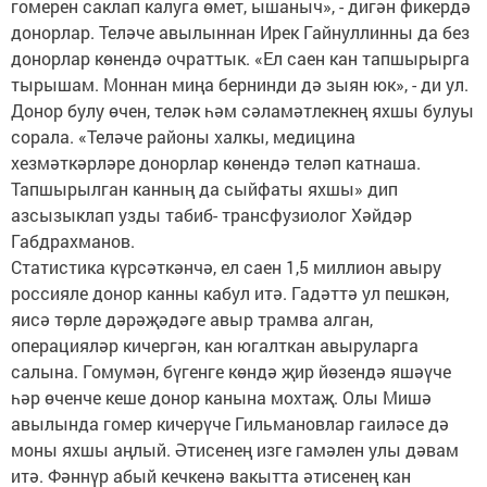
гомерен саклап калуга өмет, ышаныч», - дигән фикердә
донорлар. Теләче авылыннан Ирек Гайнуллинны да без
донорлар көнендә очраттык. «Ел саен кан тапшырырга
тырышам. Моннан миңа бернинди дә зыян юк», - ди ул.
Донор булу өчен, теләк һәм сәламәтлекнең яхшы булуы
сорала. «Теләче районы халкы, медицина
хезмәткәрләре донорлар көнендә теләп катнаша.
Тапшырылган канның да сыйфаты яхшы» дип
азсызыклап узды табиб- трансфузиолог Хәйдәр
Габдрахманов.
Статистика күрсәткәнчә, ел саен 1,5 миллион авыру
россияле донор канны кабул итә. Гадәттә ул пешкән,
яисә төрле дәрәҗәдәге авыр трамва алган,
операцияләр кичергән, кан югалткан авыруларга
салына. Гомумән, бүгенге көндә җир йөзендә яшәүче
һәр өченче кеше донор канына мохтаҗ. Олы Мишә
авылында гомер кичерүче Гильмановлар гаиләсе дә
моны яхшы аңлый. Әтисенең изге гамәлен улы дәвам
итә. Фәннүр абый кечкенә вакытта әтисенең кан