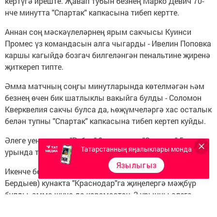
кертүгә иреште. Җавап тубын безнең Марко Девич 70-
нче минутта "Спартак" капкасына тибеп кертте.
Аннан соң мәскәүлеләрнең ярым сакчысы Куинси
Промес үз командасын алга чыгарды - Ивелин Поповка
каршы кагыйдә бозгач билгеләнгән пенальтине җиренә
җиткереп типте.
Әмма матчның соңгы минутларында көтелмәгән һәм
безнең өчен бик шатлыклы вакыйга булды - Соломон
Кверквелия сакчы булса да, һөҗүмчеләргә хас осталык
белән тупны "Спартак" капкасына тибеп кертеп куйды.
Әлеге уеннан соң "Рубин" 9 урында, ә "Спартак" 5
Татарстанның яңалыклары монда
урында тора.
Язылыгыз
Икенче бер уенда "Ростов" командасы (тренеры Корбан
Бердыев) кунакта "Краснодар"га җиңелергә мәҗбүр
булды, әмма шуңа да карамастан, 2 урынны әлегә
саклап калды.