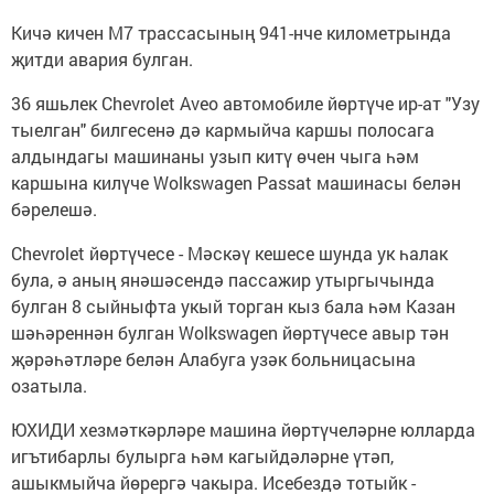
Кичә кичен М7 трассасының 941-нче километрында
җитди авария булган.
36 яшьлек Chevrolet Aveo автомобиле йөртүче ир-ат "Узу
тыелган" билгесенә дә кармыйча каршы полосага
алдындагы машинаны узып китү өчен чыга һәм
каршына килүче Wolkswagen Passat машинасы белән
бәрелешә.
Chevrolet йөртүчесе - Мәскәү кешесе шунда ук һалак
була, ә аның янәшәсендә пассажир утыргычында
булган 8 сыйныфта укый торган кыз бала һәм Казан
шәһәреннән булган Wolkswagen йөртүчесе авыр тән
җәрәһәтләре белән Алабуга узәк больницасына
озатыла.
ЮХИДИ хезмәткәрләре машина йөртүчеләрне юлларда
игътибарлы булырга һәм кагыйдәләрне үтәп,
ашыкмыйча йөрергә чакыра. Исебездә тотыйк -