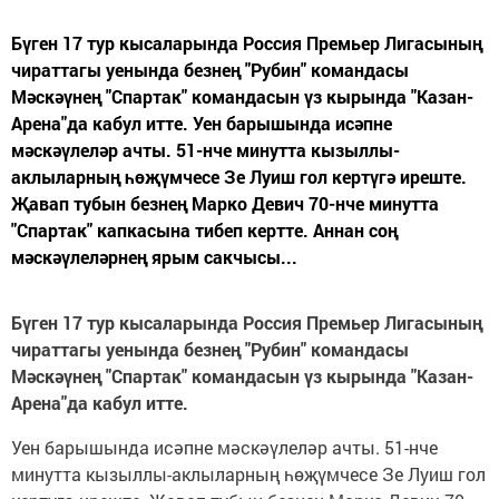
Бүген 17 тур кысаларында Россия Премьер Лигасының
чираттагы уенында безнең "Рубин" командасы
Мәскәүнең "Спартак" командасын үз кырында "Казан-
Арена"да кабул итте. Уен барышында исәпне
мәскәүлеләр ачты. 51-нче минутта кызыллы-
аклыларның һөҗүмчесе Зе Луиш гол кертүгә иреште.
Җавап тубын безнең Марко Девич 70-нче минутта
"Спартак" капкасына тибеп кертте. Аннан соң
мәскәүлеләрнең ярым сакчысы...
Бүген 17 тур кысаларында Россия Премьер Лигасының
чираттагы уенында безнең "Рубин" командасы
Мәскәүнең "Спартак" командасын үз кырында "Казан-
Арена"да кабул итте.
Уен барышында исәпне мәскәүлеләр ачты. 51-нче
минутта кызыллы-аклыларның һөҗүмчесе Зе Луиш гол