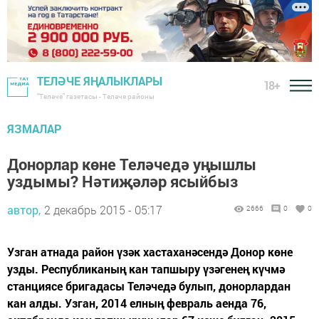
ТЕЛӘЧЕ ЯҢАЛЫКЛАРЫ
18+
"Теләче" газетасы - Теләче районы
ЯЗМАЛАР
Донорлар көне Теләчедә уңышлы
уздымы? Нәтиҗәләр ясыйбыз
автор,
2 декабрь 2015 - 05:17
2666
0
0
Узган атнада район үзәк хастаханәсендә Донор көне
узды. Республиканың кан тапшыру үзәгенең күчмә
станциясе бригадасы Теләчедә булып, донорлардан
кан алды. Узган, 2014 елның февраль аенда 76,