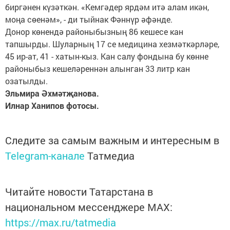
биргәнен күзәткән. «Кемгәдер ярдәм итә алам икән,
моңа сөенәм», - ди тыйнак Фәннүр әфәнде.
Донор көнендә районыбызның 86 кешесе кан
тапшырды. Шуларның 17 се медицина хезмәткәрләре,
45 ир-ат, 41 - хатын-кыз. Кан салу фондына бу көнне
районыбыз кешеләреннән алынган 33 литр кан
озатылды.
Эльмира Әхмәтҗанова.
Илнар Ханипов фотосы.
Следите за самым важным и интересным в
Telegram-канале
Татмедиа
Читайте новости Татарстана в
национальном мессенджере MАХ:
https://max.ru/tatmedia