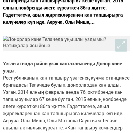
октябрендә кан тапшыручылар 67 кеше булган. 2015
елның ноябрендә әлеге күрсәткеч 86га җитте.
Гадәттәгечә, авыл җирлекләреннән кан тапшырырга
килүчеләр күп иде. Аеруча, Олы Мишә,...
Узган атнада район үзәк хастаханәсендә Донор көне
узды.
Республиканың кан тапшыру үзәгенең күчмә станциясе
бригадасы Теләчедә булып, донорлардан кан алды.
Узган, 2014 елның февраль аенда 76, октябрендә кан
тапшыручылар 67 кеше булган. 2015 елның ноябрендә
әлеге күрсәткеч 86га җитте. Гадәттәгечә, авыл
җирлекләреннән кан тапшырырга килүчеләр күп иде.
Аеруча, Олы Мишә, Олы Мәтәскә Сауш һәм Теләче
авылы активлык күрсәтте. «Кан тапшыру кемнеңдер