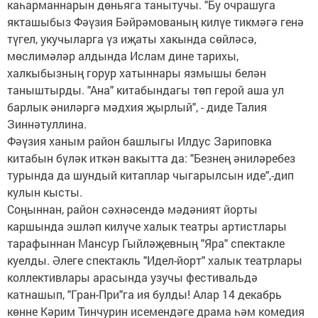
каһарманнарын дөньяга танытучы. "Бу очрашуга
якташыбыз Фәүзия Бәйрәмованың килүе тикмәгә генә
түгел, укучыларга үз иҗаты хакында сөйләсә,
мөслимәләр алдында Ислам дине тарихы,
халкыбызның горур хатыннары язмышы белән
таныштырды. "Ана" китабындагы төп герой аша ул
барлык әниләргә мәдхия җырлый", - диде Талия
Зиннәтуллина.
Фәүзия ханым район башлыгы Илдус Зариповка
китабын бүләк иткән вакытта да: "Безнең әниләребез
турында да шундый китаплар чыгарылсын иде",-дип
кулын кысты.
Соңыннан, район сәхнәсендә мәдәният йорты
каршында эшләп килүче халык театры артистлары
тарафыннан Мансур Гыйләҗевның "Яра" спектакле
куелды. Әлеге спектакль "Идел-йорт" халык театрлары
коллективлары арасында узучы фестивальдә
катнашып, "Гран-При"га ия булды! Алар 14 декабрь
көнне Кәрим Тинчурин исемендәге драма һәм комедия