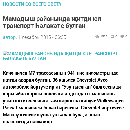
НОВОСТИ СО ВСЕГО СВЕТА
Мамадыш районында җитди юл-
транспорт Һәлакәте булган
автор,
1 декабрь 2015 - 06:35
1566
0
0
Кичә кичен М7 трассасының 941-нче километрында
җитди авария булган. 36 яшьлек Chevrolet Aveo
автомобиле йөртүче ир-ат "Узу тыелган" билгесенә дә
кармыйча каршы полосага алдындагы машинаны
узып китү өчен чыга һәм каршына килүче Wolkswagen
Passat машинасы белән бәрелешә. Chevrolet йөртүчесе -
Мәскәү кешесе шунда ук һалак була, ә аның
янәшәсендә пассажир...