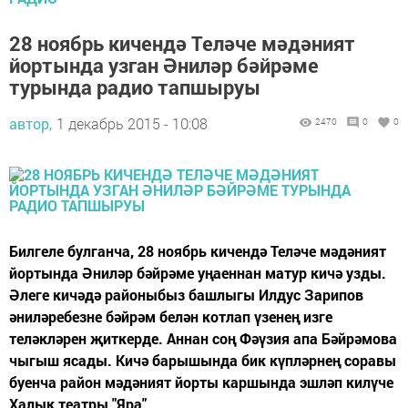
28 ноябрь кичендә Теләче мәдәният
йортында узган Әниләр бәйрәме
турында радио тапшыруы
автор,
1 декабрь 2015 - 10:08
2470
0
0
Билгеле булганча, 28 ноябрь кичендә Теләче мәдәният
йортында Әниләр бәйрәме уңаеннан матур кичә узды.
Әлеге кичәдә районыбыз башлыгы Илдус Зарипов
әниләребезне бәйрәм белән котлап үзенең изге
теләкләрен җиткерде. Аннан соң Фәүзия апа Бәйрәмова
чыгыш ясады. Кичә барышында бик күпләрнең соравы
буенча район мәдәният йорты каршында эшләп килүче
Халык театры "Яра"...