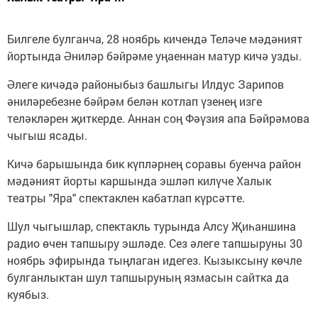
Билгеле булганча, 28 ноябрь кичендә Теләче мәдәният
йортында Әниләр бәйрәме уңаеннан матур кичә узды.
Әлеге кичәдә районыбыз башлыгы Илдус Зарипов
әниләребезне бәйрәм белән котлап үзенең изге
теләкләрен җиткерде. Аннан соң Фәүзия апа Бәйрәмова
чыгыш ясады.
Кичә барышында бик күпләрнең соравы буенча район
мәдәният йорты каршында эшләп килүче Халык
театры "Яра" спектаклен кабатлап күрсәтте.
Шул чыгышлар, спектакль турында Алсу Җиһаншина
радио өчен тапшыру эшләде. Сез әлеге тапшыруны 30
ноябрь эфирында тыңлаган идегез. Кызыксыну көчле
булганлыктан шул тапшыруның язмасын сайтка да
куябыз.