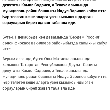
депутаты Камил Садриев, ә Теләче авылында
муниципаль район башлыгы Илдус Зарипов кабул итте.
Һәр теләгән кеше аларга үзен кызыксындырган
сорауларын биреп җавап таба ала иде.
Бүген, 1 декабрьдә көн дәвамында "Бердәм Россия"
сәяси фиркасе вәкилләре районыбызда халыкны кабул
итте.
Аерым алганда, бүген Олы Мәтәскә авылында
халыкны Татарстан Республикасы Дәүләт Советы
депутаты Камил Садриев, ә Теләче авылында
муниципаль район башлыгы Илдус Зарипов кабул итте.
Һәр теләгән кеше аларга үзен кызыксындырган
сорауларын биреп җавап таба ала иде.