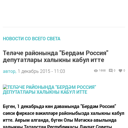
НОВОСТИ СО ВСЕГО СВЕТА
Теләче районында "Бердәм Россия"
депутатлары халыкны кабул итте
автор,
1 декабрь 2015 - 11:03
1668
0
0
Бүген, 1 декабрьдә көн дәвамында "Бердәм Россия"
сәяси фиркасе вәкилләре районыбызда халыкны кабул
итте. Аерым алганда, бүген Олы Мәтәскә авылында
халыкны Татарстан Республикасы Дәүләт Советы