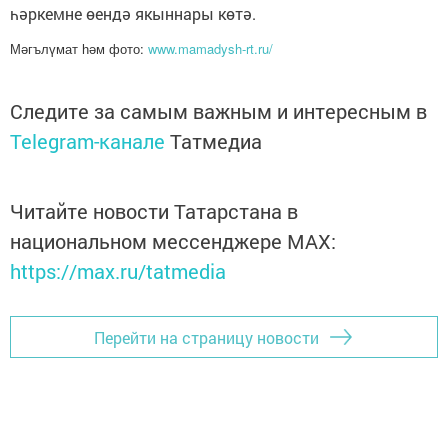
һәркемне өендә якыннары көтә.
Мәгълүмат һәм фото:
www.mamadysh-rt.ru/
Следите за самым важным и интересным в
Telegram-канале
Татмедиа
Читайте новости Татарстана в
национальном мессенджере MАХ:
https://max.ru/tatmedia
Перейти на страницу новости