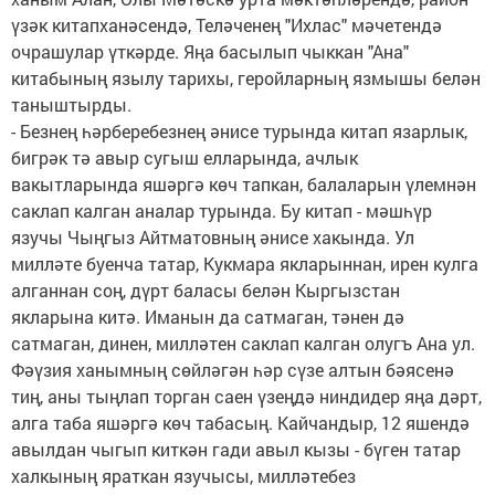
үзәк китапханәсендә, Теләченең "Ихлас" мәчетендә
очрашулар үткәрде. Яңа басылып чыккан "Ана"
китабының язылу тарихы, геройларның язмышы белән
таныштырды.
- Безнең һәрберебезнең әнисе турында китап язарлык,
бигрәк тә авыр сугыш елларында, ачлык
вакытларында яшәргә көч тапкан, балаларын үлемнән
саклап калган аналар турында. Бу китап - мәшһүр
язучы Чыңгыз Айтматовның әнисе хакында. Ул
милләте буенча татар, Кукмара якларыннан, ирен кулга
алганнан соң, дүрт баласы белән Кыргызстан
якларына китә. Иманын да сатмаган, тәнен дә
сатмаган, динен, милләтен саклап калган олугъ Ана ул.
Фәүзия ханымның сөйләгән һәр сүзе алтын бәясенә
тиң, аны тыңлап торган саен үзеңдә ниндидер яңа дәрт,
алга таба яшәргә көч табасың. Кайчандыр, 12 яшендә
авылдан чыгып киткән гади авыл кызы - бүген татар
халкының яраткан язучысы, милләтебез