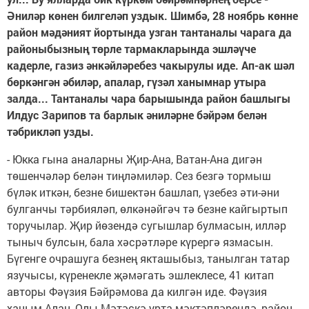
Әниләр көнен билгеләп уздык. Шимбә, 28 ноябрь көнне
район мәдәният йортында узган тантаналы чарага да
районыбызның төрле тармакларында эшләүче
кадерле, газиз әнкәйләребез чакырулы иде. Ап-ак шәл
бөркәнгән әбиләр, апалар, гүзәл ханымнар утыра
залда... Тантаналы чара барышында район башлыгы
Илдус Зарипов та барлык әниләрне бәйрәм белән
тәбрикләп узды.
- Юкка гына аналарны Җир-Ана, Ватан-Ана дигән
төшенчәләр белән тиңләмиләр. Сез безгә тормыш
бүләк иткән, безне бишектән башлап, үзебез әти-әни
булганчы тәрбияләп, өлкәнәйгәч тә безне кайгыртып
торучылар. Җир йөзендә сугышлар булмасын, илләр
тыныч булсын, бала хәсрәтләре күрергә язмасын.
Бүгенге очрашуга безнең якташыбыз, танылган татар
язучысы, күренекле җәмәгать эшлеклесе, 41 китап
авторы Фәүзия Бәйрәмова да килгән иде. Фәүзия
ханым Алан, Олы Мәтәскә урта мәктәпләрендә, район