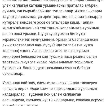
үлән каплаган катнаш урманнарны яраталар, күбрәк
сукмак, юл кырыйларында тупланалар. Активлыклары
тәүлек дәвамында үзгәреп тора: кояшлы аяз көннәрдә
күтәрелә, көндезге эссе сәгатьләрдә кими. Талпан
киемгә ябышканнан соң тәннең капланмаган урынын
эзләп өскә үрмәли. Шуңа күрә урман бете үтеп
кермәслек итеп киенү мөһим. Урманга барганда өскә
ачык төстәге киемнән булу (анда талпан тиз күзгә
ташлана) яхшы. Аякка резин итек кияргә күлмәк
җиңнәрен беләзектән киң тукыма яисә резина белән
тарттырып куярга кирәк. Муен ачылып торырлык
булмасын. Башны дүрт почмаклы яулык бәйләп
саклыйлар.
Урманнан кайткач, киемне, тәнне яхшылап тикшереп
чыгарга кирәк. Өске киемне ишек алдында ук салып
калдыралар. Гәүдәнең йон белән капланган
өлешләренә, касыкка, култык асларына, колакка аеруча
игътибар итү мөһим.