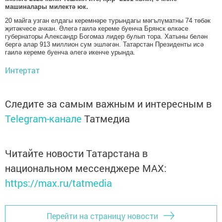
машиналары милектә юк.
20 майга узган елдагы керемнәре турындагы мәгълүматны 74 төбәк
җитәкчесе ачкан. Әлегә гаилә кереме буенча Брянск өлкәсе
губернаторы Александр Богомаз лидер булып тора. Хатыны белән
бергә алар 913 миллион сум эшләгән. Татарстан Президенты исә
гаилә кереме буенча әлегә икенче урында.
Интертат
Следите за самым важным и интересным в
Telegram-канале
Татмедиа
Читайте новости Татарстана в
национальном мессенджере MАХ:
https://max.ru/tatmedia
Перейти на страницу новости