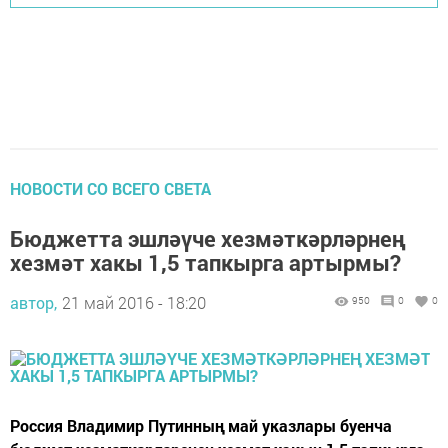
НОВОСТИ СО ВСЕГО СВЕТА
Бюджетта эшләүче хезмәткәрләрнең
хезмәт хакы 1,5 тапкырга артырмы?
автор,
21 май 2016 - 18:20
950
0
0
Россия Владимир Путинның май указлары буенча