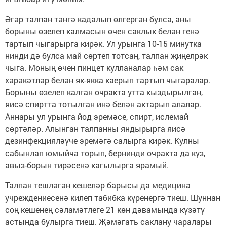
Әгәр талпан тәнгә кадалып өлгергән булса, аны
борыны өзелеп калмасын өчен саклык белән генә
тартып чыгарырга кирәк. Ул урынга 10-15 минутка
нинди дә булса май сөртеп тотсаң, талпан җиңелрәк
чыга. Моның өчен пинцет кулланалар һәм сак
хәрәкәтләр белән як-якка каерып тартып чыгаралар.
Борыны өзелеп калган очракта утта кыздырылган,
яисә спиртта тотылган инә белән актарып алалар.
Аннары ул урынга йод эремәсе, спирт, ислемай
сөртәләр. Алынган талпанны яндырырга яисә
дезинфекцияләүче эремәгә салырга кирәк. Кулны
сабынлап юмыйча торып, бернинди очракта да күз,
авыз-борын тирәсенә кагылырга ярамый.
Талпан тешләгән кешеләр барысы да медицина
учреждениесенә килеп табибка күренергә тиеш. Шуннан
соң кешенең сәламәтлеге 21 көн дәвамында күзәтү
астында булырга тиеш. Җәмәгать саклану чаралары