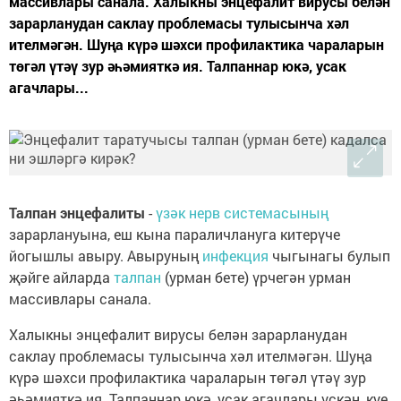
массивлары санала. Халыкны энцефалит вирусы белән
зарарланудан саклау проблемасы тулысынча хәл
ителмәгән. Шуңа күрә шәхси профилактика чараларын
төгәл үтәү зур әһәмияткә ия. Талпаннар юкә, усак
агачлары...
Талпан энцефалиты
-
үзәк нерв системасының
зарарлануына, еш кына параличлануга китерүче
йогышлы авыру. Авыруның
инфекция
чыгынагы булып
җәйге айларда
талпан
(урман бете) үрчегән урман
массивлары санала.
Халыкны энцефалит вирусы белән зарарланудан
саклау проблемасы тулысынча хәл ителмәгән. Шуңа
күрә шәхси профилактика чараларын төгәл үтәү зур
әһәмияткә ия. Талпаннар юкә, усак агачлары үскән, куе