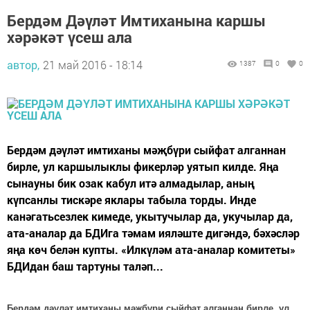
Бердәм Дәүләт Имтиханына каршы
хәрәкәт үсеш ала
автор,
21 май 2016 - 18:14
1387
0
0
Бердәм дәүләт имтиханы мәҗбүри сыйфат алганнан
бирле, ул каршылыклы фикерләр уятып килде. Яңа
сынауны бик озак кабул итә алмадылар, аның
күпсанлы тискәре яклары табыла торды. Инде
канәгатьсезлек кимеде, укытучылар да, укучылар да,
ата-аналар да БДИга тәмам ияләште дигәндә, бәхәсләр
яңа көч белән купты. «Илкүләм ата-аналар комитеты»
БДИдан баш тартуны таләп...
Бердәм дәүләт имтиханы мәҗбүри сыйфат алганнан бирле, ул