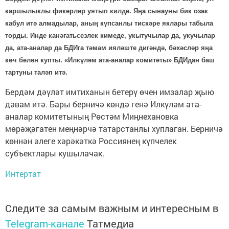
каршылыклы фикерләр уятып килде. Яңа сынауны бик озак
кабул итә алмадылар, аның күпсанлы тискәре яклары табыла
торды. Инде канәгатьсезлек кимеде, укытучылар да, укучылар
да, ата-аналар да БДИга тәмам ияләште дигәндә, бәхәсләр яңа
көч белән купты. «Илкүләм ата-аналар комитеты» БДИдан баш
тартуны таләп итә.
Бердәм дәүләт имтиханын бетерү өчен имзалар җыю
дәвам итә. Бары берничә көндә генә Илкүләм ата-
аналар комитетының Рөстәм Миңнехановка
мөрәҗәгатен меңнәрчә татарстанлы хуплаган. Берничә
көннән әлеге хәрәкәткә Россиянең күпчелек
субъектлары кушылачак.
Интертат
Следите за самым важным и интересным в
Telegram-канале
Татмедиа