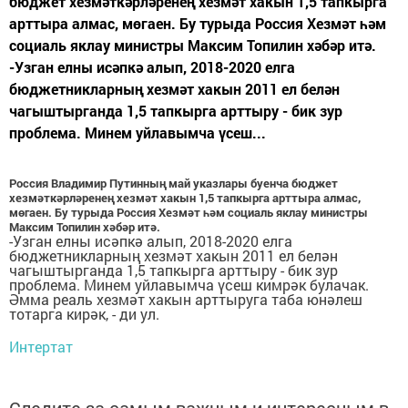
бюджет хезмәткәрләренең хезмәт хакын 1,5 тапкырга
арттыра алмас, мөгаен. Бу турыда Россия Хезмәт һәм
социаль яклау министры Максим Топилин хәбәр итә.
-Узган елны исәпкә алып, 2018-2020 елга
бюджетникларның хезмәт хакын 2011 ел белән
чагыштырганда 1,5 тапкырга арттыру - бик зур
проблема. Минем уйлавымча үсеш...
Россия Владимир Путинның май указлары буенча бюджет
хезмәткәрләренең хезмәт хакын 1,5 тапкырга арттыра алмас,
мөгаен. Бу турыда Россия Хезмәт һәм социаль яклау министры
Максим Топилин хәбәр итә.
-Узган елны исәпкә алып, 2018-2020 елга
бюджетникларның хезмәт хакын 2011 ел белән
чагыштырганда 1,5 тапкырга арттыру - бик зур
проблема. Минем уйлавымча үсеш кимрәк булачак.
Әмма реаль хезмәт хакын арттыруга таба юнәлеш
тотарга кирәк, - ди ул.
Интертат