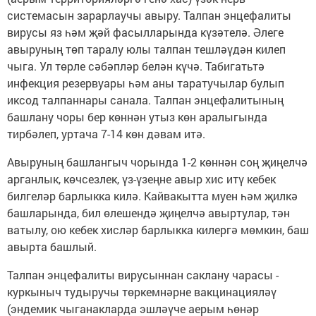
системасын зарарлаучы авыру. Талпан энцефалиты
вирусы яз һәм җәй фасылларында күзәтелә. Әлеге
авыруның төп таралу юлы талпан тешләүдән килеп
чыга. Ул төрле сәбәпләр белән күчә. Табигатьтә
инфекция резервуары һәм аны таратучылар булып
иксод талпаннары санала. Талпан энцефалитының
башлану чоры бер көннән утыз көн аралыгында
тирбәлеп, уртача 7-14 көн дәвам итә.
Авыруның башлангыч чорында 1-2 көннән соң җиңелчә
арганлык, көчсезлек, үз-үзеңне авыр хис итү кебек
билгеләр барлыкка килә. Кайвакытта муен һәм җилкә
башларында, бил өлешендә җиңелчә авыртулар, тән
ватылу, ою кебек хисләр барлыкка килергә мөмкин, баш
авырта башлый.
Талпан энцефалиты вирусыннан саклану чарасы -
куркыныч тудыручы төркемнәрне вакцинацияләү
(эндемик чыганакларда эшләүче аерым һөнәр