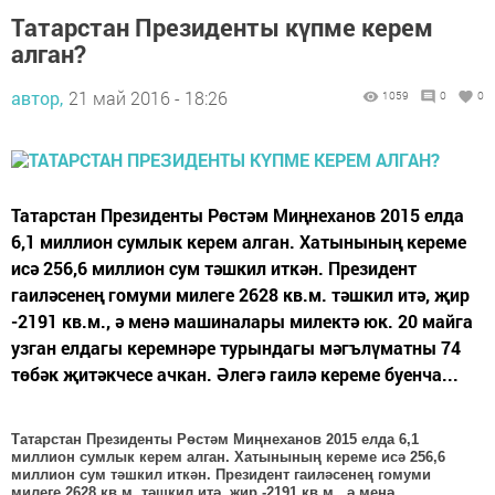
Татарстан Президенты күпме керем
алган?
автор,
21 май 2016 - 18:26
1059
0
0
Татарстан Президенты Рөстәм Миңнеханов 2015 елда
6,1 миллион сумлык керем алган. Хатынының кереме
исә 256,6 миллион сум тәшкил иткән. Президент
гаиләсенең гомуми милеге 2628 кв.м. тәшкил итә, җир
-2191 кв.м., ә менә машиналары милектә юк. 20 майга
узган елдагы керемнәре турындагы мәгълүматны 74
төбәк җитәкчесе ачкан. Әлегә гаилә кереме буенча...
Татарстан Президенты Рөстәм Миңнеханов 2015 елда 6,1
миллион сумлык керем алган. Хатынының кереме исә 256,6
миллион сум тәшкил иткән. Президент гаиләсенең гомуми
милеге 2628 кв.м. тәшкил итә, җир -2191 кв.м., ә менә