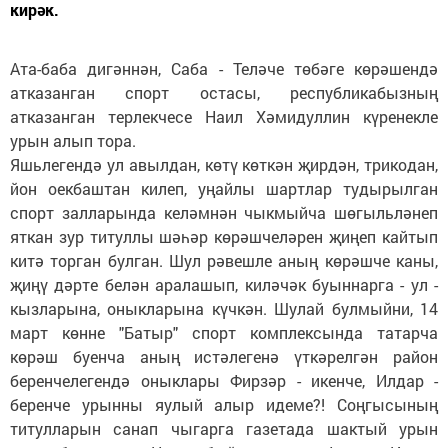
кирәк.
Ата-баба дигәннән, Саба - Теләче төбәге көрәшендә
атказанган спорт остасы, республикабызның
атказанган терлекчесе Наил Хәмидуллин күренекле
урын алып тора.
Яшьлегендә ул авылдан, көтү көткән җирдән, трикодан,
йон оекбаштан килеп, уңайлы шартлар тудырылган
спорт залларында келәмнән чыкмыйча шөгыльләнеп
яткан зур титуллы шәһәр көрәшчеләрен җиңеп кайтып
китә торган булган. Шул рәвешле аның көрәшче каны,
җиңү дәрте белән аралашып, киләчәк буыннарга - ул -
кызларына, оныкларына күчкән. Шулай булмыйни, 14
март көнне "Батыр" спорт комплексында татарча
көрәш буенча аның истәлегенә үткәрелгән район
беренчелегендә оныклары Фирзәр - икенче, Илдар -
беренче урынны яулый алыр идеме?! Соңгысының
титулларын санап чыгарга газетада шактый урын