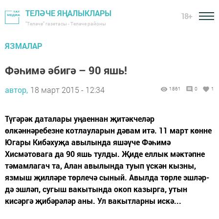
ТЕЛӘЧЕ ЯҢАЛЫКЛАРЫ
18+
"Теләче" газетасы - Теләче районы
ЯЗМАЛАР
Фәһимә әбигә – 90 яшь!
автор,
18 март 2015 - 12:34
1861
0
1
Түгәрәк даталары уңаеннан җитәкчеләр
өлкәннәребезне котлауларын дәвам итә. 11 март көнне
Югары Кибәхуҗа авылында яшәүче Фәһимә
Хисмәтовага да 90 яшь тулды. Җиде еллык мәктәпне
тәмамлагач та, Алан авылында туып үскән кызны,
язмыш җилләре төрлечә сыный. Авылда төрле эшләр-
дә эшләп, сугыш вакытында окоп казырга, утын
кисәргә җибәрәләр аны. Ул вакытларны искә...