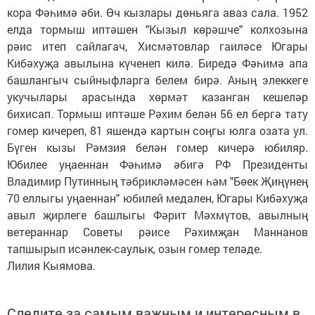
кора Фәһимә әби. Өч кызлары дөньяга аваз сала. 1952
елда тормыш иптәшен "Кызыл көрәшче" колхозына
рәис итеп сайлагач, Хисмәтовлар гаиләсе Югары
Кибәхуҗа авылына күченеп килә. Биредә Фәһимә апа
башлангыч сыйныфларга белем бирә. Аның элеккеге
укучылары арасында хөрмәт казанган кешеләр
бихисап. Тормыш иптәше Рәхим белән 56 ел бергә тату
гомер кичереп, 81 яшендә картын соңгы юлга озата ул.
Бүген кызы Рәмзия белән гомер кичерә юбиляр.
Юбилее уңаеннан Фәһимә әбигә РФ Президенты
Владимир Путинның тәбрикләмәсен һәм "Бөек Җиңүнең
70 еллыгы уңаеннан" юбилей медален, Югары Кибәхуҗа
авыл җирлеге башлыгы Фәрит Мәхмүтов, авылның
ветераннар Советы рәисе Рәхимҗан Маннанов
тапшырып исәнлек-саулык, озын гомер теләде.
Лилия Кыямова.
Следите за самым важным и интересным в