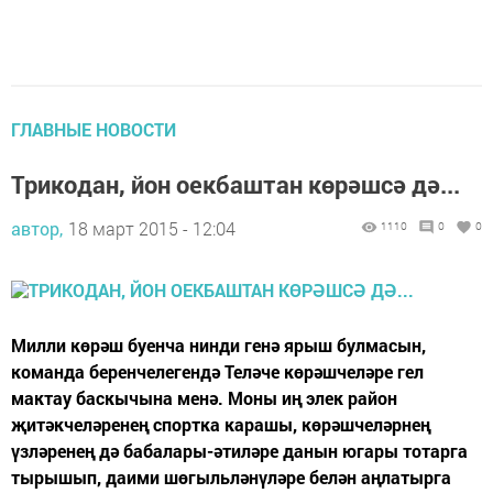
ГЛАВНЫЕ НОВОСТИ
Трикодан, йон оекбаштан көрәшсә дә...
автор,
18 март 2015 - 12:04
1110
0
0
Милли көрәш буенча нинди генә ярыш булмасын,
команда беренчелегендә Теләче көрәшчеләре гел
мактау баскычына менә. Моны иң элек район
җитәкчеләренең спортка карашы, көрәшчеләрнең
үзләренең дә бабалары-әтиләре данын югары тотарга
тырышып, даими шөгыльләнүләре белән аңлатырга