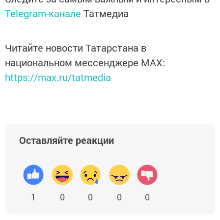
Telegram-канале
Татмедиа
Читайте новости Татарстана в
национальном мессенджере MАХ:
https://max.ru/tatmedia
Оставляйте реакции
1
0
0
0
0