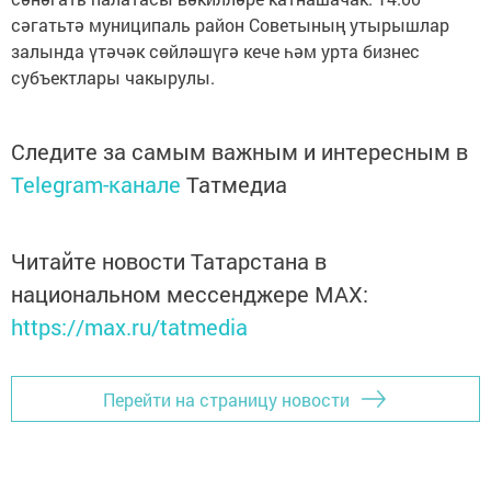
сәгатьтә муниципаль район Советының утырышлар
залында үтәчәк сөйләшүгә кече һәм урта бизнес
субъектлары чакырулы.
Следите за самым важным и интересным в
Telegram-канале
Татмедиа
Читайте новости Татарстана в
национальном мессенджере MАХ:
https://max.ru/tatmedia
Перейти на страницу новости