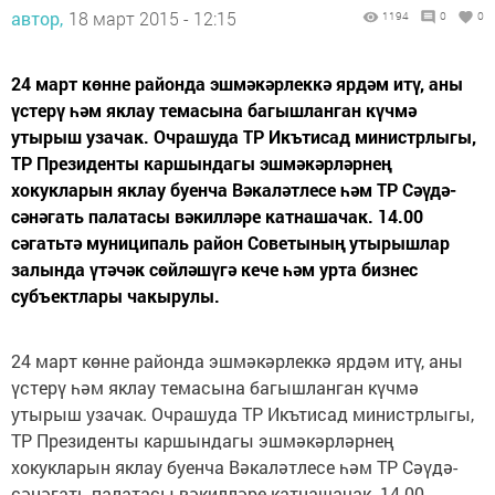
автор,
18 март 2015 - 12:15
1194
0
0
24 март көнне районда эшмәкәрлеккә ярдәм итү, аны
үстерү һәм яклау темасына багышланган күчмә
утырыш узачак. Очрашуда ТР Икътисад министрлыгы,
ТР Президенты каршындагы эшмәкәрләрнең
хокукларын яклау буенча Вәкаләтлесе һәм ТР Сәүдә-
сәнәгать палатасы вәкилләре катнашачак. 14.00
сәгатьтә муниципаль район Советының утырышлар
залында үтәчәк сөйләшүгә кече һәм урта бизнес
субъектлары чакырулы.
24 март көнне районда эшмәкәрлеккә ярдәм итү, аны
үстерү һәм яклау темасына багышланган күчмә
утырыш узачак. Очрашуда ТР Икътисад министрлыгы,
ТР Президенты каршындагы эшмәкәрләрнең
хокукларын яклау буенча Вәкаләтлесе һәм ТР Сәүдә-
сәнәгать палатасы вәкилләре катнашачак. 14.00