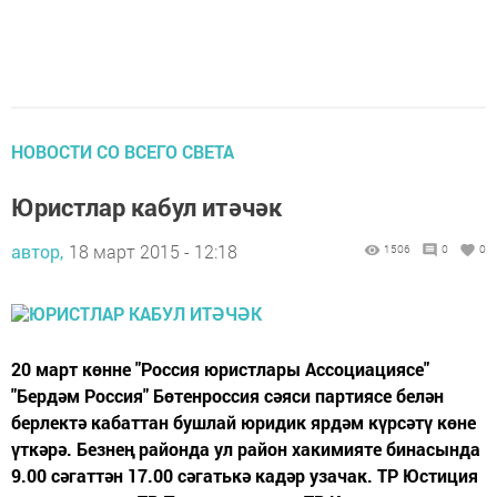
НОВОСТИ СО ВСЕГО СВЕТА
Юристлар кабул итәчәк
автор,
18 март 2015 - 12:18
1506
0
0
20 март көнне "Россия юристлары Ассоциациясе"
"Бердәм Россия" Бөтенроссия сәяси партиясе белән
берлектә кабаттан бушлай юридик ярдәм күрсәтү көне
үткәрә. Безнең районда ул район хакимияте бинасында
9.00 сәгаттән 17.00 сәгатькә кадәр узачак. ТР Юстиция