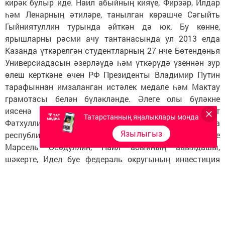
кирәк булыр иде. Наил абыйның кияүе, Фирзәр, Илдар
һәм Ленарның әтиләре, танылган көрәшче Сәгыйть
Гыйниятуллин турында әйткән дә юк. Бу көнне,
ярышларны рәсми ачу тантанасында ул 2013 елда
Казанда үткәрелгән студентларның 27 нче Бөтендөнья
Универсиадасын әзерләүдә һәм үткәрүдә үзеннән зур
өлеш керткәне өчен РФ Президенты Владимир Путин
тарафыннан имзаланган истәлек медале һәм Мактау
грамотасы белән бүләкләнде. Әлеге олы бүләкне
иясенә муниципаль башлыгы урынбасары Айрат
Татарстанның яңалыклары монда
Фәтхуллин тапшырды. Ярышларны ачу тантанасында
Язылыгыз
республика дәрестән соң эшләр үзәге җитәкчесе
Марсель Әсәдуллин, Наил абыйның авылдашы,
шәкерте, Идел буе федераль округының инвестиция
эшләре буенча җитәкчесе Илсур Миннегалиев, Наил
абыйның улы Камил Хәмидуллин катнашты һәм
чыгыш ясады.
Турнирда катнашучы көрәшчеләрнең саны аз булса да,
ярыш бик җанлы һәм мавыктыргыч үтте. Шулай