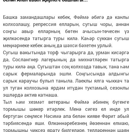
Башка замандашлары кебек, Фәймә әбигә дә канлы
колхозлашу, репрессия елларын, сугыш чоры, аннан
соңгы авыр елларның бөтен ачысын-төчесен үз
җилкәсендә татырга туры килә. Каһәр суккан сугыш
меңнәрнеке кебек аның да шәхси бәхетен урлый.
Сугыш вакытында торф чыгарырга да, урман кисәргә
дә, Сослангнер лагерының да михнәтләрен татырга
туры килә аңа. Сугыштан соң колхозда тавык, тана һәм
сарык фермаларында эшли. Соңгысында алдынгы
сарык караучы булып таныла. Лаеклы ялга чыккач та
ул туган колхозына ярдәм итүдән туктамый, сезонлы
эшләрдә актив катнаша.
Тыл һәм хезмәт ветераны Фәймә әбинең бүгенге
тормышы шөкер итәрлек. Менә сигез ел инде ул
бертуган сеңлесе Нәсимә апа белән кияве Фәрит абый
тәрбиясендә яши. Өлкәннәребезнең йөзеннән елмаю,
тормышны чиксез ярату билгеләре, телләреннән шаян