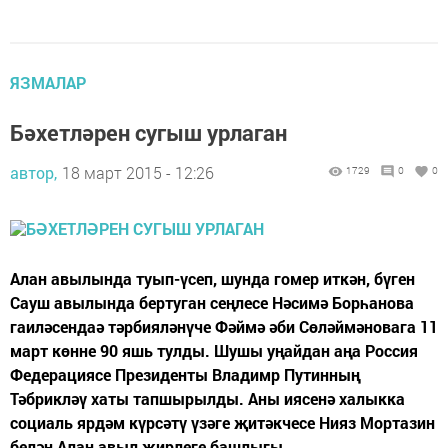
ЯЗМАЛАР
Бәхетләрен сугыш урлаган
автор,
18 март 2015 - 12:26
1729
0
0
Алан авылында туып-үсеп, шунда гомер иткән, бүген
Сауш авылында бертуган сеңлесе Нәсимә Борһанова
гаиләсендaә тәрбияләнүче Фәймә әби Сөләймәновага 11
март көнне 90 яшь тулды. Шушы уңайдан аңа Россия
Федерациясе Президенты Владимр Путинның
Тәбрикләү хаты тапшырылды. Аны иясенә халыкка
социаль ярдәм күрсәтү үзәге җитәкчесе Нияз Мортазин
белән Алан авыл җирлеге башлыгы...