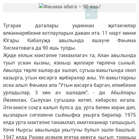
Түгәрәк даталары уңаеннан җитәкчеләр
өлкәннәребезне котлауларын дәвам итә. 11 март көнне
Югары Кибәхуҗа авылында яшәүче Фәһимә
Хисмәтовага да 90 яшь тулды.
Җиде еллык мәктәпне тәмамлагач та, Алан авылында
туып үскән кызны, язмыш җилләре төрлечә сыный.
Авылда төрле эшләр-дә эшләп, сугыш вакытында окоп
казырга, утын кисәргә җибәрәләр аны. Ул вакытларны
искә алып Фәһимә апа "Утын кисәргә баргач, ипиебезне
урладылар, 3 көн ач эшләдек", - ди. Абыйлары
Йөземхан, Сылухан сугышка китеп, хәбәрсез югала.
Әти-әнисе соңга калып булса да, урта белем кирәк дип,
кызларын сигезенче сыйныфка укырга бирәләр. 1975
елда урта мәктәпне тәмамлап, имитиханнар тапшырып,
Кече Нырсы авылында укытучы булып эшли башлый.
1947 елда Рәхим исемле егеткә кияүгә чыгып, тормыш