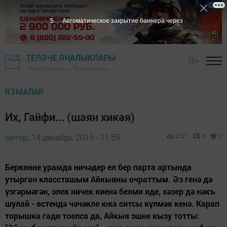
4
Автоматическое закрытие баннера через
ТЕЛӘЧЕ ЯҢАЛЫКЛАРЫ
18+
"Теләче" газетасы - Теләче районы
ЯЗМАЛАР
Их, Гайфи... (шаян хикәя)
автор,
14 декабрь 2015 - 11:59
2121
0
0
Беркөнне урамда ничәдер ел бер парта артында
утырган классташым Айкыяны очраттым. Әз генә дә
үзгәрмәгән, элек ничек киенә белми иде, хәзер дә нәкъ
шулай - өстендә чәчәкле юка ситсы күлмәк кенә. Карап
торышка гади тоелса да, Айкыя эшне кызу тотты: