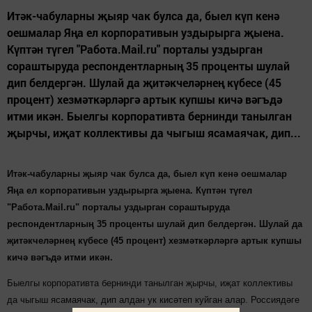
Итәк-чабуларны җыяр чак булса да, быел күп кенә
оешмалар Яңа ел корпоративын уздырырга җыена.
Күптән түгел "Работа.Mail.ru" порталы уздырган
сораштыруда респондентларның 35 проценты шулай
дип белдергән. Шулай да җитәкчеләрнең күбесе (45
процент) хезмәткәрләргә артык купшы кичә вәгъдә
итми икән. Быелгы корпоративта бернинди танылган
җырчы, иҗат коллективы да чыгыш ясамаячак, дип...
Итәк-чабуларны җыяр чак булса да, быел күп кенә оешмалар
Яңа ел корпоративын уздырырга җыена. Күптән түгел
"Работа.Mail.ru" порталы уздырган сораштыруда
респондентларның 35 проценты шулай дип белдергән. Шулай да
җитәкчеләрнең күбесе (45 процент) хезмәткәрләргә артык купшы
кичә вәгъдә итми икән.
Быелгы корпоративта бернинди танылган җырчы, иҗат коллективы
да чыгыш ясамаячак, дип алдан ук кисәтеп куйган алар. Россиядәге