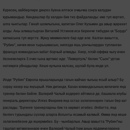
Күрәсең, кайберләре диңгез буена илтәсе очкычка соңга калудан
курыккандыр. Көндәшләр бу хәлдән бик тиз файдаланды: ике туп кертеп,
алга чыктылар. Гөнаһ шомлыгына, капитан Олег Кузьмин да авыр җәрәхәт
алды. Аны алмаштырган Виталий Устинов исә беренче тибүдән үк "Бордо"
капкасына туп кертте. Җиңү мөм­кинлеге бар иде әле. Калган вакытта,
"Рубин", ничек кенә тырышмасын, нигездә яшь уенчылардан тупланган
француз командасын кабат борчый алмады. Хәер, плэй-оффка чыгу өчен
безнекеләргә 3 очко гына җитмәс иде. "Ливерпуль" белән "Сьон" уртак
нәтиҗәгә уйнадылар. Кеше кулына калсаң, шулай була инде ул.
Инде "Рубин" Европа ярышларында тагын кайчан чыгыш ясый алыр? Бу
сорау хәзер еш яңгырый. Ник дигәндә, Казан коман­да­сы­ның киләчәге яңа
тренер белән бәйле. Валерий Чалый өздереп әйтмәсә дә, башкала клубы
генераль директоры Илгиз Фәхриев яңа остаз эзләгәннәрен тагын бер кат
раслады. "Бүгенге тренерларны бик тә хөрмәт итәбез. Әлбәттә, яңа
белгеч турындагы сүзләр аларга йогынты ясамый калмый. Әмма яңа кеше
эзләгәнебезне дә яшермибез. Бу - чынбарлык. Авыр вакытта "Рубин"ны
ташлап кит­мә­гәннәре өчен Валерий Чалый һәм аның ярдәмчеләренә