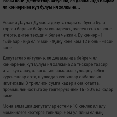
Рәсәй көне. Депутатлар әйтүенчә, ел дәвамында бәйрәм
ял көннәренең күп булуы ил халкына...
Россия Дәүләт Думасы депутатлары ел буена була
торган барлык бәйрәм көннәренең өчесен генә ял көне
итәргә, дигән тәкъдим белән чыккан. Бу көннәр - 1
гыйнвар - Яңа ел, 9 май - Җиңү көне һәм 12 июнь - Рәсәй
көне.
Депутатлар әйтүенчә, ел дәвамында бәйрәм ял
көннәренең күп булуы ил халкына да тискәре тәэсир
итә - күп ашау, алкогольне чамасыз кулларну кебек
күренешләр арта, шулкадәр күп яллар сәбәпле ил
икътисады 3 триллион сумга кадәр акча югалта,
промышленностьта җитештерүчәнлек 15 - 20% ка кадәр
кими.
Моңа алмашка депутатлар өстәмә 10 көнлек ял алу
мөмкинлеге кертергә телиләр. Һәм ул ялны елның