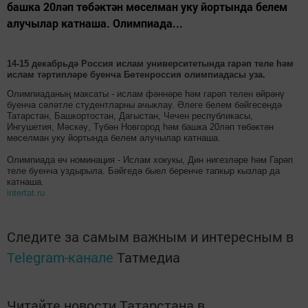
башка 20ләп төбәктән мөселман уку йортында белем
алучылар катнаша. Олимпиада...
14-15 декабрьдә Россия ислам университетында гарәп теле һәм
ислам тәртипләре буенча Бөтенроссия олимпиадасы уза.
Олимпиаданың максаты - ислам фәннәре һәм гарәп телен өйрәнү
буенча сәләтле студентларны ачыклау. Әлеге белем бәйгесендә
Татарстан, Башкортостан, Дагыстан, Чечен республикасы,
Ингушетия, Мәскәү, Түбән Новгород һәм башка 20ләп төбәктән
мөселман уку йортында белем алучылар катнаша.
Олимпиада өч номинация - Ислам хокукы, Дин нигезләре һәм Гарәп
теле буенча уздырыла. Бәйгедә быел беренче тапкыр кызлар да
катнаша.
intertat.ru
Следите за самым важным и интересным в
Telegram-канале
Татмедиа
Читайте новости Татарстана в