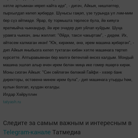
хәтле артымнан ияреп кайта иде", - дигәч, Айкыя, нишләптер,
пырхылдап көлеп җибәрде. Шунысы гаҗәп, үзе турында ул ләм-мим
бер сүз әйтмәде. Ярар, бу тормышта төрлесе була, йә кияүгә
яратмыйча чыккандыр, йә ире эчәдер дип уйлап куйдым. Шуңа
урамга чыккач, аны жәлләп: "Әйдә, такси чакыртам", - дидем. Их,
әйтәсем калмаган икән! "Юк, кирәкми, әнә, ирем машина җибәргән", -
дип Айкыя яныбызга килеп туктаган кибән хәтле машинага төртеп
күрсәтте. Аптыравымнан бер мәлгә бөтенләй өнсез калдым. Мондый
машина эшләп алыр өчен ирем белән миңа ике гомер яшәргә кирәк.
Моны сизгән Айкыя: "Син сөйләгән бәләкәй Гайфи - хәзер банк
директоры, өстәвенә минем ирем була",- дип машинага утырды һәм,
кулын болгап, күздән югалды.
Илдар Хәйруллин
tatyash.ru
Следите за самым важным и интересным в
Telegram-канале
Татмедиа