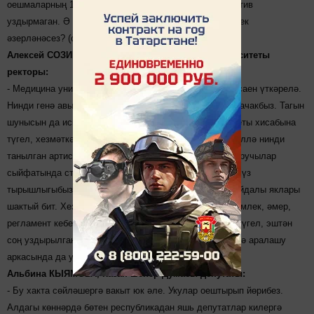
оешмаларның 15 проценты исә бер тапкыр да корпоратив
уздырмаган. Ә сездә быел бәйрәм көтеләме? Аңа ничек
әзерләнәсез? (сораштыру мәкаләнең ахырында)
Алексей СОЗИНОВ, Казан дәүләт медицина университеты
ректоры:
- Медицина университетында Яңа ел корпоративы ел саен үткәрелә.
Нинди генә авырлыклар булса да, аны быел да уздырачакбыз. Тагын
шунысын да искәртеп үтәсем килә: бу чара вуз бюджеты хисабына
түгел, хезмәткәрләрнең үз акчасына үткәрелә. Анда әллә нинди
танылган артист, актерны да чакырган юк. Күңел ачтыручылар
сыйфатында студентларны да кулланмыйбыз. Бар да үз
тырышлыгыбыз белән оештырыла. Корпо­ративның файдалы яклары
шактый бит. Хезмәт уры­нындагы мөнәсә­бәт­ләр, бердәмлек, әмер,
рег­ламент кебек рәсми документлар ярдәмендә генә түгел, эштән
соң уздырылган менә шундый чараларда, гади мохиттә аралашу
аркасында да урнаша.
Альбина КЫЯМОВА, Казан шәһәр Думасы депутаты:
- Бу хакта сөйләшергә вакыт юк әле. Укулар оештырып йөрибез.
Алдагы көннәрдә бөтен республикадан яшь депутатлар ки­лергә