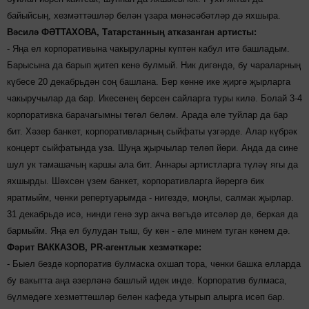
байыйсың, хезмәттәшләр белән үзара мөнәсәбәтләр дә яхшыра.
Вәсилә ФӘТТАХОВА, Татарстанның атказанган артисты:
- Яңа ел корпоративына чакыруларны күптән кабул итә башладым.
Барысына да барып җитеп кенә булмый. Ник дигәндә, бу чараларның
күбесе 20 декабрьдән соң башлана. Бер көнне ике җиргә җырларга
чакыручылар да бар. Ике­се­нең берсен сайларга туры килә. Болай 3-4
корпоративка барачагымны төгәл беләм. Арада әле туйлар да бар
бит. Хәзер банкет, корпора­тив­лар­ның сыйфаты үзгәрде. Алар күбрәк
концерт сыйфатында уза. Шуңа җыр­чылар теләп йөри. Анда да сине
шул ук тамашачың каршы ала бит. Аннары артистларга түләү ягы да
яхшырды. Шәхсән үзем банкет, корпоративларга йө­рергә бик
яратмыйм, чөн­ки репертуарымда - ни­гездә, моңлы, сал­мак җыр­лар.
31 дека­брьдә исә, нинди генә зур акча вәгъдә итсәләр дә, беркая да
бармыйм. Яңа ел булудан тыш, бу көн - әле минем туган көнем дә.
Фәрит ВАККАЗОВ, PR-агентлык хезмәткәре:
- Быел бездә корпоратив булмаска охшап тора, чөнки башка елларда
бу вакытта аңа әзерләнә башлый идек инде. Корпоратив булмаса,
бүлмәдәге хезмәттәшләр белән кафеда утырып алырга исәп бар.