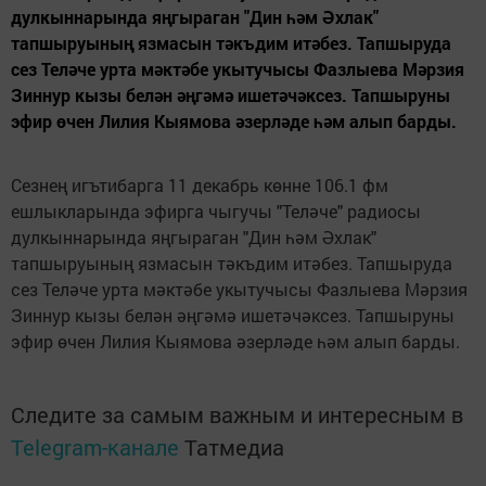
дулкыннарында яңгыраган "Дин һәм Әхлак"
тапшыруының язмасын тәкъдим итәбез. Тапшыруда
сез Теләче урта мәктәбе укытучысы Фазлыева Мәрзия
Зиннур кызы белән әңгәмә ишетәчәксез. Тапшыруны
эфир өчен Лилия Кыямова әзерләде һәм алып барды.
Сезнең игътибарга 11 декабрь көнне 106.1 фм
ешлыкларында эфирга чыгучы "Теләче" радиосы
дулкыннарында яңгыраган "Дин һәм Әхлак"
тапшыруының язмасын тәкъдим итәбез. Тапшыруда
сез Теләче урта мәктәбе укытучысы Фазлыева Мәрзия
Зиннур кызы белән әңгәмә ишетәчәксез. Тапшыруны
эфир өчен Лилия Кыямова әзерләде һәм алып барды.
Следите за самым важным и интересным в
Telegram-канале
Татмедиа