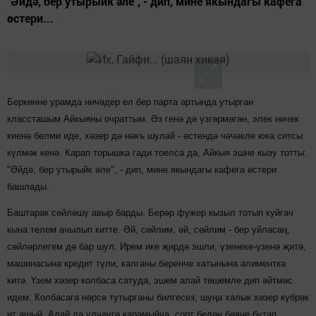
"Әйдә, бер утырыйк әле", - дип, мине якындагы кафега
өстери...
Беркөнне урамда ничәдер ел бер парта артында утырган
классташым Айкыяны очраттым. Әз генә дә үзгәрмәгән, элек ничек
киенә белми иде, хәзер дә нәкъ шулай - өстендә чәчәкле юка ситсы
күлмәк кенә. Карап торышка гади тоелса да, Айкыя эшне кызу тотты:
"Әйдә, бер утырыйк әле", - дип, мине якындагы кафега өстери
башлады.
Баштарак сөйләшү авыр барды. Берәр фужер кызыл тотып куйгач
кына телем ачылып китте. Әй, сөйлим, әй, сөйлим - бер уйласаң,
сөйләрлегем дә бар шул. Ирем ике җирдә эшли, үзенеке-үзенә җитә,
машинасына кредит түли, калганы беренче хатынына алиментка
китә. Үзем хәзер колбаса сатуда, эшем алай төшемле дип әйтмәс
идем. Колбасага нәрсә тутырганы билгесез, шуңа халык хәзер күбрәк
ит ашый. Алай да үлчәүгә карамыйча, сорт белән бәяне бутап