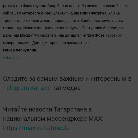
рәхмәттән башка сүз юк. Алар белән алга таба ничек эшләячә­гебезне
сөй­ләшеп бетерергә ки­рәк булачак", - диде Илгиз Фәх­риев. Ул яңа
тренерны чит илдән эзләгәннәрен дә әйтә. Кайбер мәгълүматларга
караганда, Казан командасына ос­таз булып Португалия белгече, за­
манында Мәскәү "Локо­мо­­­­тив"ында да эшләп кит­кән Жозе Коу­сейру
килергә мөм­кин. Ди­мәк, үзгәрешләр дәвам итәчәк.
Илнар Хөснуллин
vatantat.ru
Следите за самым важным и интересным в
Telegram-канале
Татмедиа
Читайте новости Татарстана в
национальном мессенджере MАХ:
https://max.ru/tatmedia