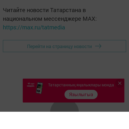
Читайте новости Татарстана в
национальном мессенджере MАХ:
https://max.ru/tatmedia
Перейти на страницу новости
Татарстанның яңалыклары монда
Язылыгыз