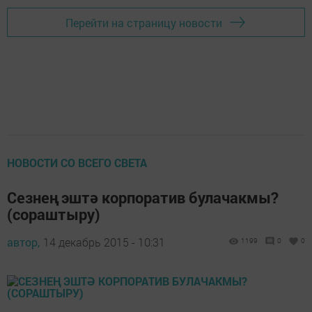
Перейти на страницу новости
НОВОСТИ СО ВСЕГО СВЕТА
Сезнең эштә корпоратив булачакмы?
(сораштыру)
автор,
14 декабрь 2015 - 10:31
1199
0
0