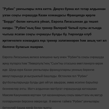
"Рубин" уенчылары ялга китте. Диңгез буена юл тотар алдыннан
узган соңгы очрашуда Казан командасы Франциядә җирле
"Бордо" белән ничьяга уйнап, Европа Лигасыннан да төшеп
калды. "Рубин"ның баш тренер Валерий Чалый кулы астында
чыгыш ясаган соңгы очрашуы булды бу. Һәрхәлдә клуб
җитәкчелеге командага яңа тренер эзләгәннәрен һәм аның чит ил
белгече буласын яшерми.
Европа Лигасының киләсе өлешенә чыгу өчен "Рубин"га соңгы очрашуда
җиңү яуларга һәм "Ливерпуль"нең "Сьон"ны отасына өметләнергә кирәк
иде. Шуңа күрә Казан уенчылары французларны уенның беренче
минутларында ук кысрыклый башлады. Өстенлек гел "Рубин"
футболчыларында булды дип әйтүе авыррак, әмма исәпне барыбер
безнекеләр ачты. Матч алдыннан матбугат очрашуында катнашкан
Максим Канунников керткән туп казаннарның соңгы вакыттагы иң матур
голларыннан берсенә әверелде. Ә икенче таймга "Рубин" уенчылары
бөтенләй башка кәеф белән чыкты.