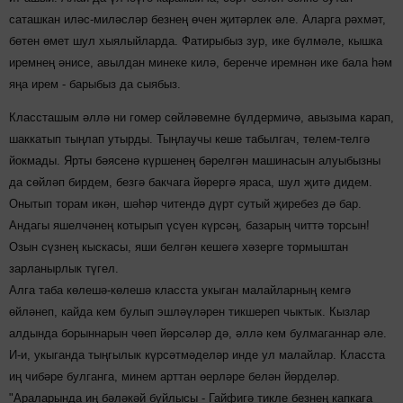
саташкан иләс-миләсләр безнең өчен җитәрлек әле. Аларга рәхмәт,
бөтен өмет шул хыялыйларда. Фатирыбыз зур, ике бүлмәле, кышка
иремнең әнисе, авылдан минеке килә, беренче иремнән ике бала һәм
яңа ирем - барыбыз да сыябыз.
Классташым әллә ни гомер сөйләвемне бүлдермичә, авызыма карап,
шаккатып тыңлап утырды. Тыңлаучы кеше табылгач, телем-телгә
йокмады. Ярты бәясенә күршенең бәрелгән машинасын алуыбызны
да сөйләп бирдем, безгә бакчага йөрергә яраса, шул җитә дидем.
Онытып торам икән, шәһәр читендә дүрт сутый җиребез дә бар.
Андагы яшелчәнең котырып үсүен күрсәң, базарың читтә торсын!
Озын сүзнең кыскасы, яши белгән кешегә хәзерге тормыштан
зарланырлык түгел.
Алга таба көлешә-көлешә класста укыган малайларның кемгә
өйләнеп, кайда кем булып эшләүләрен тикшереп чыктык. Кызлар
алдында борыннарын чөеп йөрсәләр дә, әллә кем булмаганнар әле.
И-и, укыганда тыңгылык күрсәтмәделәр инде ул малайлар. Класста
иң чибәре булганга, минем арттан өерләре белән йөрделәр.
"Араларында иң бәләкәй буйлысы - Гайфигә тикле безнең капкага