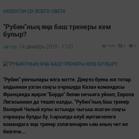
НОВОСТИ СО ВСЕГО СВЕТА
"Рубин"ның яңа баш тренеры кем
булыр?
автор,
14 декабрь 2015 - 11:01
1246
0
0
"Рубин" уенчылары ялга китте. Диңгез буена юл тотар
алдыннан узган соңгы очрашуда Казан командасы
Франциядә җирле "Бордо" белән ничьяга уйнап, Европа
Лигасыннан да төшеп калды. "Рубин"ның баш тренер
Валерий Чалый кулы астында чыгыш ясаган соңгы
очрашуы булды бу. Һәрхәлдә клуб җитәкчелеге
командага яңа тренер эзләгәннәрен һәм аның чит ил
белгече...