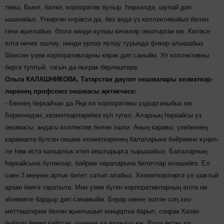
тиеш. Быел, бәлки, корпоратив булыр. Һәр­хәл­дә, шулай дип
ышанабыз. Үткәргән очракта да, без анда үз коллективыбыз белән
генә җыелабыз. Әл­лә нинди купшы кичәләр оештырган юк. Киләсе
елга ничек эшләү, нинди үр­ләр яулау турында фикер алышабыз.
Шәхсән үзем корпоративларны кирәк дип саныйм. Ул коллективны
бергә туплый, тагын да ныг­рак берләштерә.
Ольга КАЛАШНИКОВА, Татарстан дәүләт оешмалары хезмәткәр­
ләренең профсоюз оешмасы җитәкчесе:
- Безнең беркайчан да Яңа ел корпоративы уз­дырганы­быз юк.
Беренче­дән, хез­мәткәрләребез күп тү­гел. Аларның һәркайсы үз
оешмасы, андагы коллектив белән эшли. Аның каравы, үзебезнең
карамакта булган оешма хезмәт­кәренең балаларына бәй­рәмне кү­ңел­
ле һәм истә калырлык итеп оештырырга тырышабыз. Ба­лалар­ның
һәркай­сына бү­ләкләр, бәйрәм чараларына билетлар өлә­шәбез. Ел
саен 3 меңнән артык билет сатып алабыз. Хезмәт­кәр­ләргә ул шактый
арзан бәягә таратыла. Мин үзем бүген корпо­ратив­ларның әллә ни
әһә­мияте бардыр дип санамыйм. Бе­рәр көнне эштән соң хез­
мәттәшләрем белән җы­е­лышып концертка барып, соңрак Казан
буйлап йө­реп кайтсак, шуннан да яхшысы юк. Рухи яктан да