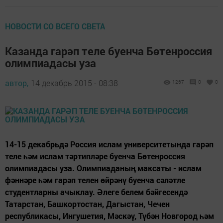
НОВОСТИ СО ВСЕГО СВЕТА
Казанда гарәп теле буенча Бөтенроссия
олимпиадасы уза
автор,
14 декабрь 2015 - 08:38
1267
0
0
14-15 декабрьдә Россия ислам университетында гарәп
теле һәм ислам тәртипләре буенча Бөтенроссия
олимпиадасы уза. Олимпиаданың максаты - ислам
фәннәре һәм гарәп телен өйрәнү буенча сәләтле
студентларны ачыклау. Әлеге белем бәйгесендә
Татарстан, Башкортостан, Дагыстан, Чечен
республикасы, Ингушетия, Мәскәү, Түбән Новгород һәм