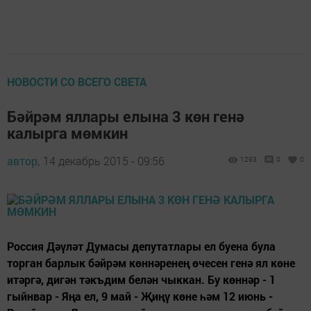
НОВОСТИ СО ВСЕГО СВЕТА
Бәйрәм яллары елына 3 көн генә
калырга мөмкин
автор,
14 декабрь 2015 - 09:56
1293
0
0
Россия Дәүләт Думасы депутатлары ел буена була
торган барлык бәйрәм көннәренең өчесен генә ял көне
итәргә, дигән тәкъдим белән чыккан. Бу көннәр - 1
гыйнвар - Яңа ел, 9 май - Җиңү көне һәм 12 июнь -