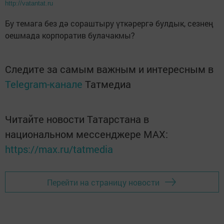
http://vatantat.ru
Бу темага без дә сораштыру үткәрергә булдык, сезнең
оешмада корпоратив булачакмы?
Следите за самым важным и интересным в
Telegram-канале
Татмедиа
Читайте новости Татарстана в
национальном мессенджере MАХ:
https://max.ru/tatmedia
Перейти на страницу новости